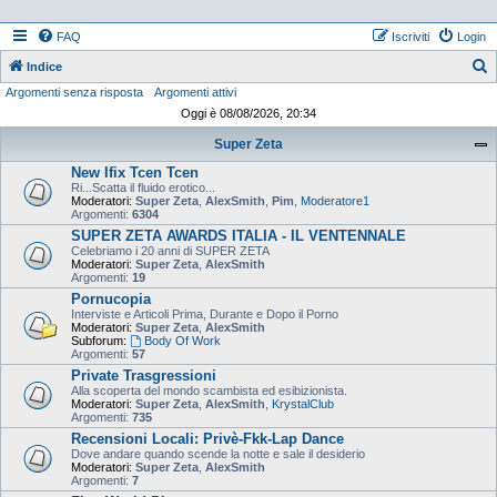
FAQ
Iscriviti
Login
Indice
Argomenti senza risposta
Argomenti attivi
e
Oggi è 08/08/2026, 20:34
r
Super Zeta
c
New Ifix Tcen Tcen
a
Ri...Scatta il fluido erotico...
Moderatori:
Super Zeta
,
AlexSmith
,
Pim
,
Moderatore1
Argomenti:
6304
SUPER ZETA AWARDS ITALIA - IL VENTENNALE
Celebriamo i 20 anni di SUPER ZETA
Moderatori:
Super Zeta
,
AlexSmith
Argomenti:
19
Pornucopia
Interviste e Articoli Prima, Durante e Dopo il Porno
Moderatori:
Super Zeta
,
AlexSmith
Subforum:
Body Of Work
Argomenti:
57
Private Trasgressioni
Alla scoperta del mondo scambista ed esibizionista.
Moderatori:
Super Zeta
,
AlexSmith
,
KrystalClub
Argomenti:
735
Recensioni Locali: Privè-Fkk-Lap Dance
Dove andare quando scende la notte e sale il desiderio
Moderatori:
Super Zeta
,
AlexSmith
Argomenti:
7