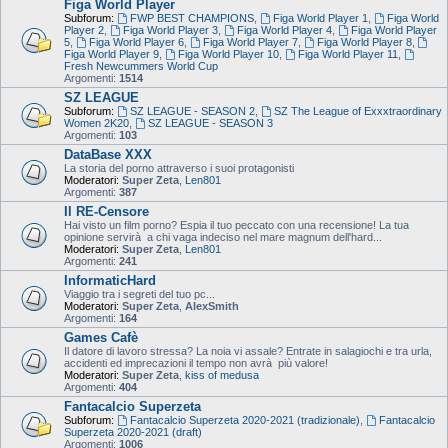
Figa World Player
Subforum:
FWP BEST CHAMPIONS
,
Figa World Player 1
,
Figa World
Player 2
,
Figa World Player 3
,
Figa World Player 4
,
Figa World Player
5
,
Figa World Player 6
,
Figa World Player 7
,
Figa World Player 8
,
Figa World Player 9
,
Figa World Player 10
,
Figa World Player 11
,
Fresh Newcummers World Cup
Argomenti:
1514
SZ LEAGUE
Subforum:
SZ LEAGUE - SEASON 2
,
SZ The League of Exxxtraordinary
Women 2K20
,
SZ LEAGUE - SEASON 3
Argomenti:
103
DataBase XXX
La storia del porno attraverso i suoi protagonisti
Moderatori:
Super Zeta
,
Len801
Argomenti:
387
Il RE-Censore
Hai visto un film porno? Espia il tuo peccato con una recensione! La tua
opinione servirà a chi vaga indeciso nel mare magnum dell'hard...
Moderatori:
Super Zeta
,
Len801
Argomenti:
241
InformaticHard
Viaggio tra i segreti del tuo pc...
Moderatori:
Super Zeta
,
AlexSmith
Argomenti:
164
Games Cafè
Il datore di lavoro stressa? La noia vi assale? Entrate in salagiochi e tra urla,
accidenti ed imprecazioni il tempo non avrà più valore!
Moderatori:
Super Zeta
,
kiss of medusa
Argomenti:
404
Fantacalcio Superzeta
Subforum:
Fantacalcio Superzeta 2020-2021 (tradizionale)
,
Fantacalcio
Superzeta 2020-2021 (draft)
Argomenti:
1006