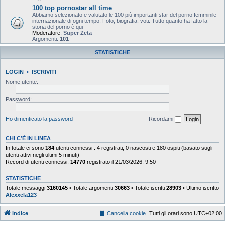
100 top pornostar all time
Abbiamo selezionato e valutato le 100 più importanti star del porno femminile
internazionale di ogni tempo. Foto, biografia, voti. Tutto quanto ha fatto la
storia del porno è qui
Moderatore:
Super Zeta
Argomenti:
101
STATISTICHE
LOGIN
•
ISCRIVITI
Nome utente:
Password:
Ho dimenticato la password
Ricordami
CHI C’È IN LINEA
In totale ci sono
184
utenti connessi : 4 registrati, 0 nascosti e 180 ospiti (basato sugli
utenti attivi negli ultimi 5 minuti)
Record di utenti connessi:
14770
registrato il 21/03/2026, 9:50
STATISTICHE
Totale messaggi
3160145
• Totale argomenti
30663
• Totale iscritti
28903
• Ultimo iscritto
Alexxela123
Indice
Cancella cookie
Tutti gli orari sono
UTC+02:00