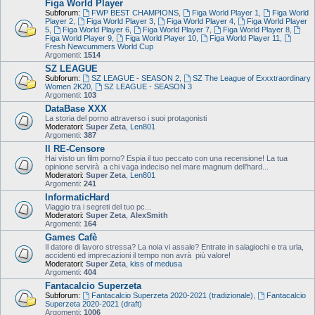
Figa World Player
Subforum:
FWP BEST CHAMPIONS
,
Figa World Player 1
,
Figa World
Player 2
,
Figa World Player 3
,
Figa World Player 4
,
Figa World Player
5
,
Figa World Player 6
,
Figa World Player 7
,
Figa World Player 8
,
Figa World Player 9
,
Figa World Player 10
,
Figa World Player 11
,
Fresh Newcummers World Cup
Argomenti:
1514
SZ LEAGUE
Subforum:
SZ LEAGUE - SEASON 2
,
SZ The League of Exxxtraordinary
Women 2K20
,
SZ LEAGUE - SEASON 3
Argomenti:
103
DataBase XXX
La storia del porno attraverso i suoi protagonisti
Moderatori:
Super Zeta
,
Len801
Argomenti:
387
Il RE-Censore
Hai visto un film porno? Espia il tuo peccato con una recensione! La tua
opinione servirà a chi vaga indeciso nel mare magnum dell'hard...
Moderatori:
Super Zeta
,
Len801
Argomenti:
241
InformaticHard
Viaggio tra i segreti del tuo pc...
Moderatori:
Super Zeta
,
AlexSmith
Argomenti:
164
Games Cafè
Il datore di lavoro stressa? La noia vi assale? Entrate in salagiochi e tra urla,
accidenti ed imprecazioni il tempo non avrà più valore!
Moderatori:
Super Zeta
,
kiss of medusa
Argomenti:
404
Fantacalcio Superzeta
Subforum:
Fantacalcio Superzeta 2020-2021 (tradizionale)
,
Fantacalcio
Superzeta 2020-2021 (draft)
Argomenti:
1006