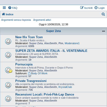
FAQ
Iscriviti
Login
Indice
Argomenti senza risposta
Argomenti attivi
e
Oggi è 10/08/2026, 12:38
r
Super Zeta
c
New Ifix Tcen Tcen
a
Ri...Scatta il fluido erotico...
Moderatori:
Super Zeta
,
AlexSmith
,
Pim
,
Moderatore1
Argomenti:
6305
SUPER ZETA AWARDS ITALIA - IL VENTENNALE
Celebriamo i 20 anni di SUPER ZETA
Moderatori:
Super Zeta
,
AlexSmith
Argomenti:
19
Pornucopia
Interviste e Articoli Prima, Durante e Dopo il Porno
Moderatori:
Super Zeta
,
AlexSmith
Subforum:
Body Of Work
Argomenti:
57
Private Trasgressioni
Alla scoperta del mondo scambista ed esibizionista.
Moderatori:
Super Zeta
,
AlexSmith
,
KrystalClub
Argomenti:
735
Recensioni Locali: Privè-Fkk-Lap Dance
Dove andare quando scende la notte e sale il desiderio
Moderatori:
Super Zeta
,
AlexSmith
Argomenti:
7