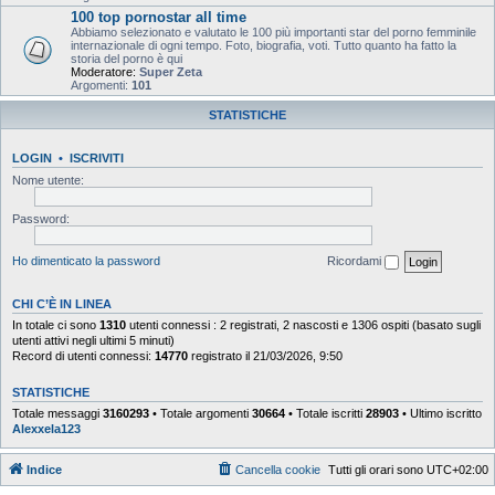
100 top pornostar all time
Abbiamo selezionato e valutato le 100 più importanti star del porno femminile
internazionale di ogni tempo. Foto, biografia, voti. Tutto quanto ha fatto la
storia del porno è qui
Moderatore:
Super Zeta
Argomenti:
101
STATISTICHE
LOGIN
•
ISCRIVITI
Nome utente:
Password:
Ho dimenticato la password
Ricordami
CHI C’È IN LINEA
In totale ci sono
1310
utenti connessi : 2 registrati, 2 nascosti e 1306 ospiti (basato sugli
utenti attivi negli ultimi 5 minuti)
Record di utenti connessi:
14770
registrato il 21/03/2026, 9:50
STATISTICHE
Totale messaggi
3160293
• Totale argomenti
30664
• Totale iscritti
28903
• Ultimo iscritto
Alexxela123
Indice
Cancella cookie
Tutti gli orari sono
UTC+02:00