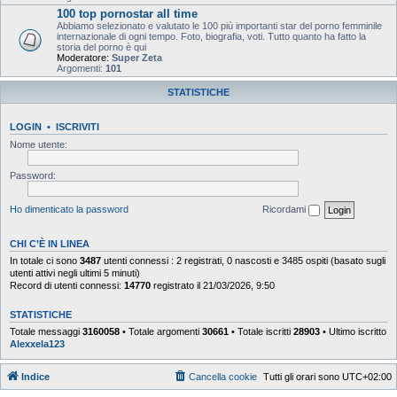
100 top pornostar all time
Abbiamo selezionato e valutato le 100 più importanti star del porno femminile
internazionale di ogni tempo. Foto, biografia, voti. Tutto quanto ha fatto la
storia del porno è qui
Moderatore:
Super Zeta
Argomenti:
101
STATISTICHE
LOGIN
•
ISCRIVITI
Nome utente:
Password:
Ho dimenticato la password
Ricordami
CHI C’È IN LINEA
In totale ci sono
3487
utenti connessi : 2 registrati, 0 nascosti e 3485 ospiti (basato sugli
utenti attivi negli ultimi 5 minuti)
Record di utenti connessi:
14770
registrato il 21/03/2026, 9:50
STATISTICHE
Totale messaggi
3160058
• Totale argomenti
30661
• Totale iscritti
28903
• Ultimo iscritto
Alexxela123
Indice
Cancella cookie
Tutti gli orari sono
UTC+02:00