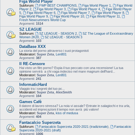
Figa World Player
Subforum:
FWP BEST CHAMPIONS
,
Figa World Player 1
,
Figa World
Player 2
,
Figa World Player 3
,
Figa World Player 4
,
Figa World Player
5
,
Figa World Player 6
,
Figa World Player 7
,
Figa World Player 8
,
Figa World Player 9
,
Figa World Player 10
,
Figa World Player 11
,
Fresh Newcummers World Cup
Argomenti:
1514
SZ LEAGUE
Subforum:
SZ LEAGUE - SEASON 2
,
SZ The League of Exxxtraordinary
Women 2K20
,
SZ LEAGUE - SEASON 3
Argomenti:
103
DataBase XXX
La storia del porno attraverso i suoi protagonisti
Moderatori:
Super Zeta
,
Len801
Argomenti:
387
Il RE-Censore
Hai visto un film porno? Espia il tuo peccato con una recensione! La tua
opinione servirà a chi vaga indeciso nel mare magnum dell'hard...
Moderatori:
Super Zeta
,
Len801
Argomenti:
241
InformaticHard
Viaggio tra i segreti del tuo pc...
Moderatori:
Super Zeta
,
AlexSmith
Argomenti:
164
Games Cafè
Il datore di lavoro stressa? La noia vi assale? Entrate in salagiochi e tra urla,
accidenti ed imprecazioni il tempo non avrà più valore!
Moderatori:
Super Zeta
,
kiss of medusa
Argomenti:
404
Fantacalcio Superzeta
Subforum:
Fantacalcio Superzeta 2020-2021 (tradizionale)
,
Fantacalcio
Superzeta 2020-2021 (draft)
Argomenti:
1006