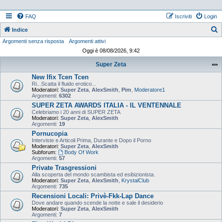
FAQ
Iscriviti
Login
Indice
Argomenti senza risposta
Argomenti attivi
e
Oggi è 08/08/2026, 9:42
r
Super Zeta
c
New Ifix Tcen Tcen
a
Ri...Scatta il fluido erotico...
Moderatori:
Super Zeta
,
AlexSmith
,
Pim
,
Moderatore1
Argomenti:
6302
SUPER ZETA AWARDS ITALIA - IL VENTENNALE
Celebriamo i 20 anni di SUPER ZETA
Moderatori:
Super Zeta
,
AlexSmith
Argomenti:
19
Pornucopia
Interviste e Articoli Prima, Durante e Dopo il Porno
Moderatori:
Super Zeta
,
AlexSmith
Subforum:
Body Of Work
Argomenti:
57
Private Trasgressioni
Alla scoperta del mondo scambista ed esibizionista.
Moderatori:
Super Zeta
,
AlexSmith
,
KrystalClub
Argomenti:
735
Recensioni Locali: Privè-Fkk-Lap Dance
Dove andare quando scende la notte e sale il desiderio
Moderatori:
Super Zeta
,
AlexSmith
Argomenti:
7