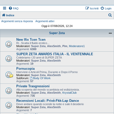
FAQ
Iscriviti
Login
Indice
Argomenti senza risposta
Argomenti attivi
e
Oggi è 07/08/2026, 12:24
r
Super Zeta
c
New Ifix Tcen Tcen
a
Ri...Scatta il fluido erotico...
Moderatori:
Super Zeta
,
AlexSmith
,
Pim
,
Moderatore1
Argomenti:
6300
SUPER ZETA AWARDS ITALIA - IL VENTENNALE
Celebriamo i 20 anni di SUPER ZETA
Moderatori:
Super Zeta
,
AlexSmith
Argomenti:
19
Pornucopia
Interviste e Articoli Prima, Durante e Dopo il Porno
Moderatori:
Super Zeta
,
AlexSmith
Subforum:
Body Of Work
Argomenti:
57
Private Trasgressioni
Alla scoperta del mondo scambista ed esibizionista.
Moderatori:
Super Zeta
,
AlexSmith
,
KrystalClub
Argomenti:
735
Recensioni Locali: Privè-Fkk-Lap Dance
Dove andare quando scende la notte e sale il desiderio
Moderatori:
Super Zeta
,
AlexSmith
Argomenti:
7