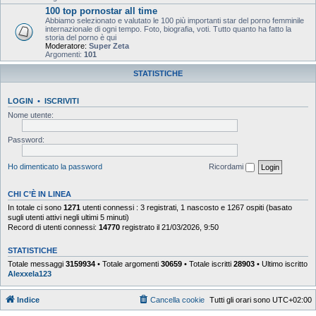
100 top pornostar all time
Abbiamo selezionato e valutato le 100 più importanti star del porno femminile
internazionale di ogni tempo. Foto, biografia, voti. Tutto quanto ha fatto la
storia del porno è qui
Moderatore:
Super Zeta
Argomenti:
101
STATISTICHE
LOGIN
•
ISCRIVITI
Nome utente:
Password:
Ho dimenticato la password
Ricordami
CHI C’È IN LINEA
In totale ci sono
1271
utenti connessi : 3 registrati, 1 nascosto e 1267 ospiti (basato
sugli utenti attivi negli ultimi 5 minuti)
Record di utenti connessi:
14770
registrato il 21/03/2026, 9:50
STATISTICHE
Totale messaggi
3159934
• Totale argomenti
30659
• Totale iscritti
28903
• Ultimo iscritto
Alexxela123
Indice
Cancella cookie
Tutti gli orari sono
UTC+02:00