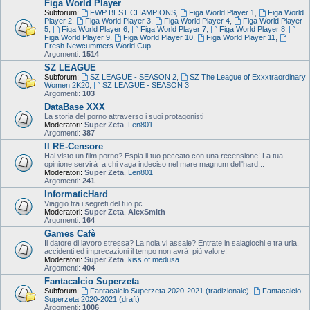
Figa World Player
Subforum:
FWP BEST CHAMPIONS
,
Figa World Player 1
,
Figa World
Player 2
,
Figa World Player 3
,
Figa World Player 4
,
Figa World Player
5
,
Figa World Player 6
,
Figa World Player 7
,
Figa World Player 8
,
Figa World Player 9
,
Figa World Player 10
,
Figa World Player 11
,
Fresh Newcummers World Cup
Argomenti:
1514
SZ LEAGUE
Subforum:
SZ LEAGUE - SEASON 2
,
SZ The League of Exxxtraordinary
Women 2K20
,
SZ LEAGUE - SEASON 3
Argomenti:
103
DataBase XXX
La storia del porno attraverso i suoi protagonisti
Moderatori:
Super Zeta
,
Len801
Argomenti:
387
Il RE-Censore
Hai visto un film porno? Espia il tuo peccato con una recensione! La tua
opinione servirà a chi vaga indeciso nel mare magnum dell'hard...
Moderatori:
Super Zeta
,
Len801
Argomenti:
241
InformaticHard
Viaggio tra i segreti del tuo pc...
Moderatori:
Super Zeta
,
AlexSmith
Argomenti:
164
Games Cafè
Il datore di lavoro stressa? La noia vi assale? Entrate in salagiochi e tra urla,
accidenti ed imprecazioni il tempo non avrà più valore!
Moderatori:
Super Zeta
,
kiss of medusa
Argomenti:
404
Fantacalcio Superzeta
Subforum:
Fantacalcio Superzeta 2020-2021 (tradizionale)
,
Fantacalcio
Superzeta 2020-2021 (draft)
Argomenti:
1006