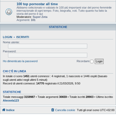
100 top pornostar all time
Abbiamo selezionato e valutato le 100 più importanti star del porno femminile
internazionale di ogni tempo. Foto, biografia, voti. Tutto quanto ha fatto la
storia del porno è qui
Moderatore:
Super Zeta
Argomenti:
101
STATISTICHE
LOGIN
•
ISCRIVITI
Nome utente:
Password:
Ho dimenticato la password
Ricordami
CHI C’È IN LINEA
In totale ci sono
1451
utenti connessi : 4 registrati, 1 nascosto e 1446 ospiti (basato
sugli utenti attivi negli ultimi 5 minuti)
Record di utenti connessi:
14770
registrato il 21/03/2026, 9:50
STATISTICHE
Totale messaggi
3159987
• Totale argomenti
30659
• Totale iscritti
28903
• Ultimo iscritto
Alexxela123
Indice
Cancella cookie
Tutti gli orari sono
UTC+02:00