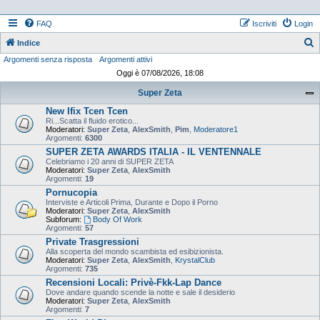
FAQ
Iscriviti
Login
Indice
Argomenti senza risposta
Argomenti attivi
e
Oggi è 07/08/2026, 18:08
r
Super Zeta
c
New Ifix Tcen Tcen
a
Ri...Scatta il fluido erotico...
Moderatori:
Super Zeta
,
AlexSmith
,
Pim
,
Moderatore1
Argomenti:
6300
SUPER ZETA AWARDS ITALIA - IL VENTENNALE
Celebriamo i 20 anni di SUPER ZETA
Moderatori:
Super Zeta
,
AlexSmith
Argomenti:
19
Pornucopia
Interviste e Articoli Prima, Durante e Dopo il Porno
Moderatori:
Super Zeta
,
AlexSmith
Subforum:
Body Of Work
Argomenti:
57
Private Trasgressioni
Alla scoperta del mondo scambista ed esibizionista.
Moderatori:
Super Zeta
,
AlexSmith
,
KrystalClub
Argomenti:
735
Recensioni Locali: Privè-Fkk-Lap Dance
Dove andare quando scende la notte e sale il desiderio
Moderatori:
Super Zeta
,
AlexSmith
Argomenti:
7