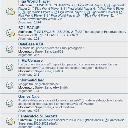
Figa World Player
Subforum:
FWP BEST CHAMPIONS
,
Figa World Player 1
,
Figa World
Player 2
,
Figa World Player 3
,
Figa World Player 4
,
Figa World Player
5
,
Figa World Player 6
,
Figa World Player 7
,
Figa World Player 8
,
Figa World Player 9
,
Figa World Player 10
,
Figa World Player 11
,
Fresh Newcummers World Cup
Argomenti:
1514
SZ LEAGUE
Subforum:
SZ LEAGUE - SEASON 2
,
SZ The League of Exxxtraordinary
Women 2K20
,
SZ LEAGUE - SEASON 3
Argomenti:
103
DataBase XXX
La storia del porno attraverso i suoi protagonisti
Moderatori:
Super Zeta
,
Len801
Argomenti:
387
Il RE-Censore
Hai visto un film porno? Espia il tuo peccato con una recensione! La tua
opinione servirà a chi vaga indeciso nel mare magnum dell'hard...
Moderatori:
Super Zeta
,
Len801
Argomenti:
241
InformaticHard
Viaggio tra i segreti del tuo pc...
Moderatori:
Super Zeta
,
AlexSmith
Argomenti:
164
Games Cafè
Il datore di lavoro stressa? La noia vi assale? Entrate in salagiochi e tra urla,
accidenti ed imprecazioni il tempo non avrà più valore!
Moderatori:
Super Zeta
,
kiss of medusa
Argomenti:
404
Fantacalcio Superzeta
Subforum:
Fantacalcio Superzeta 2020-2021 (tradizionale)
,
Fantacalcio
Superzeta 2020-2021 (draft)
Argomenti:
1006