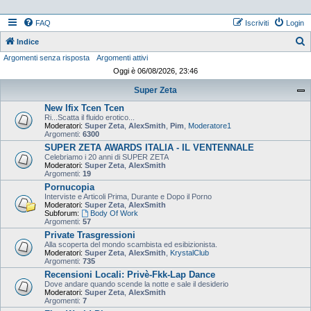
FAQ
Iscriviti
Login
Indice
Argomenti senza risposta
Argomenti attivi
e
Oggi è 06/08/2026, 23:46
r
Super Zeta
c
New Ifix Tcen Tcen
a
Ri...Scatta il fluido erotico...
Moderatori:
Super Zeta
,
AlexSmith
,
Pim
,
Moderatore1
Argomenti:
6300
SUPER ZETA AWARDS ITALIA - IL VENTENNALE
Celebriamo i 20 anni di SUPER ZETA
Moderatori:
Super Zeta
,
AlexSmith
Argomenti:
19
Pornucopia
Interviste e Articoli Prima, Durante e Dopo il Porno
Moderatori:
Super Zeta
,
AlexSmith
Subforum:
Body Of Work
Argomenti:
57
Private Trasgressioni
Alla scoperta del mondo scambista ed esibizionista.
Moderatori:
Super Zeta
,
AlexSmith
,
KrystalClub
Argomenti:
735
Recensioni Locali: Privè-Fkk-Lap Dance
Dove andare quando scende la notte e sale il desiderio
Moderatori:
Super Zeta
,
AlexSmith
Argomenti:
7