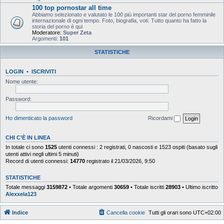
100 top pornostar all time
Abbiamo selezionato e valutato le 100 più importanti star del porno femminile
internazionale di ogni tempo. Foto, biografia, voti. Tutto quanto ha fatto la
storia del porno è qui
Moderatore:
Super Zeta
Argomenti:
101
STATISTICHE
LOGIN
•
ISCRIVITI
Nome utente:
Password:
Ho dimenticato la password
Ricordami
CHI C’È IN LINEA
In totale ci sono
1525
utenti connessi : 2 registrati, 0 nascosti e 1523 ospiti (basato sugli
utenti attivi negli ultimi 5 minuti)
Record di utenti connessi:
14770
registrato il 21/03/2026, 9:50
STATISTICHE
Totale messaggi
3159872
• Totale argomenti
30659
• Totale iscritti
28903
• Ultimo iscritto
Alexxela123
Indice
Cancella cookie
Tutti gli orari sono
UTC+02:00