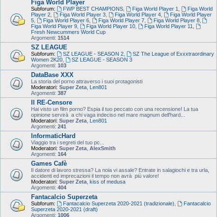
Figa World Player
Subforum:
FWP BEST CHAMPIONS
,
Figa World Player 1
,
Figa World
Player 2
,
Figa World Player 3
,
Figa World Player 4
,
Figa World Player
5
,
Figa World Player 6
,
Figa World Player 7
,
Figa World Player 8
,
Figa World Player 9
,
Figa World Player 10
,
Figa World Player 11
,
Fresh Newcummers World Cup
Argomenti:
1514
SZ LEAGUE
Subforum:
SZ LEAGUE - SEASON 2
,
SZ The League of Exxxtraordinary
Women 2K20
,
SZ LEAGUE - SEASON 3
Argomenti:
103
DataBase XXX
La storia del porno attraverso i suoi protagonisti
Moderatori:
Super Zeta
,
Len801
Argomenti:
387
Il RE-Censore
Hai visto un film porno? Espia il tuo peccato con una recensione! La tua
opinione servirà a chi vaga indeciso nel mare magnum dell'hard...
Moderatori:
Super Zeta
,
Len801
Argomenti:
241
InformaticHard
Viaggio tra i segreti del tuo pc...
Moderatori:
Super Zeta
,
AlexSmith
Argomenti:
164
Games Cafè
Il datore di lavoro stressa? La noia vi assale? Entrate in salagiochi e tra urla,
accidenti ed imprecazioni il tempo non avrà più valore!
Moderatori:
Super Zeta
,
kiss of medusa
Argomenti:
404
Fantacalcio Superzeta
Subforum:
Fantacalcio Superzeta 2020-2021 (tradizionale)
,
Fantacalcio
Superzeta 2020-2021 (draft)
Argomenti:
1006