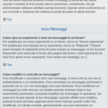
Solo gli utenti registrati possono inviare messaggi di posta ad altri utenti
usando il modulo di invio posta interno (ammesso, ovviamente, che gli
amministratori abbiano abilitato questa funzione). Questo serve a prevenire un
uso scorretto o malevolo del sistema di posta da parte di utenti anonimi.
Top
Invio Messaggi
Come apro un argomento o invio un messaggio in un forum?
Per pubblicare un nuovo argomento in un forum, clicca su “Nuovo argomento”.
Per pubblicare una risposta ad un argomento, clicca su “Rispondi”. Potresti
avere bisogno di registrarti prima di poter inviare un messaggio: le tue funzioni
disponibili sono elencate in fondo alla pagina del forum o dell’argomento (la
lista
Puoi aprire nuovi argomenti
,
Puoi votare nei sondaggi
, ecc.).
Top
Come modifico o cancello un messaggio?
Puoi modificare o cancellare solo i tuoi messaggi, a meno che tu non sia un
amministratore o un moderatore. Puoi cancellare un messaggio premendo il
pulsante con la «X» nel messaggio che vuoi eliminare. Puoi modificare un
messaggio (a volte solo per un limitato periodo di tempo dopo il suo
inserimento) premendo il pulsante
modifica
nel messaggio in questione. Se
qualcuno ha già risposto al tuo messaggio, quando effettui una modifica,
potresti trovare del testo aggiunto dove viene indicato quante volte l’hai
modificato. Un utente normale, generalmente, non può cancellare un