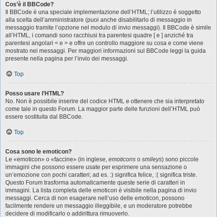
Cos’è il BBCode?
Il BBCode è una speciale implementazione dell’HTML; l’utilizzo è soggetto
alla scelta dell’amministratore (puoi anche disabilitarlo di messaggio in
messaggio tramite l’opzione nel modulo di invio messaggi). Il BBCode è simile
all’HTML, i comandi sono racchiusi tra parentesi quadre [ e ] anziché tra
parentesi angolari < e > e offre un controllo maggiore su cosa e come viene
mostrato nei messaggi. Per maggiori informazioni sul BBCode leggi la guida
presente nella pagina per l’invio dei messaggi.
Top
Posso usare l’HTML?
No. Non è possibile inserire del codice HTML e ottenere che sia interpretato
come tale in questo Forum. La maggior parte delle funzioni dell’HTML può
essere sostituita dal BBCode.
Top
Cosa sono le emoticon?
Le «emoticon» o «faccine» (in inglese,
emoticons
o
smileys
) sono piccole
immagini che possono essere usate per esprimere una sensazione o
un’emozione con pochi caratteri; ad es. :) significa felice, :( significa triste.
Questo Forum trasforma automaticamente queste serie di caratteri in
immagini. La lista completa delle emoticon è visibile nella pagina di invio
messaggi. Cerca di non esagerare nell’uso delle emoticon, possono
facilmente rendere un messaggio illeggibile, e un moderatore potrebbe
decidere di modificarlo o addirittura rimuoverlo.