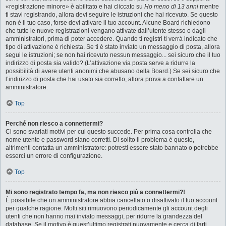
«registrazione minore» è abilitato e hai cliccato su
Ho meno di 13 anni
mentre
ti stavi registrando, allora devi seguire le istruzioni che hai ricevuto. Se questo
non è il tuo caso, forse devi attivare il tuo account. Alcune Board richiedono
che tutte le nuove registrazioni vengano attivate dall’utente stesso o dagli
amministratori, prima di poter accedere. Quando ti registri ti verrà indicato che
tipo di attivazione è richiesta. Se ti è stato inviato un messaggio di posta, allora
segui le istruzioni; se non hai ricevuto nessun messaggio... sei sicuro che il tuo
indirizzo di posta sia valido? (L’attivazione via posta serve a ridurre la
possibilità di avere utenti anonimi che abusano della Board.) Se sei sicuro che
l’indirizzo di posta che hai usato sia corretto, allora prova a contattare un
amministratore.
Top
Perché non riesco a connettermi?
Ci sono svariati motivi per cui questo succede. Per prima cosa controlla che
nome utente e password siano corretti. Di solito il problema è questo,
altrimenti contatta un amministratore: potresti essere stato bannato o potrebbe
esserci un errore di configurazione.
Top
Mi sono registrato tempo fa, ma non riesco più a connettermi?!
È possibile che un amministratore abbia cancellato o disattivato il tuo account
per qualche ragione. Molti siti rimuovono periodicamente gli account degli
utenti che non hanno mai inviato messaggi, per ridurre la grandezza del
database. Se il motivo è quest’ultimo registrati nuovamente e cerca di farti