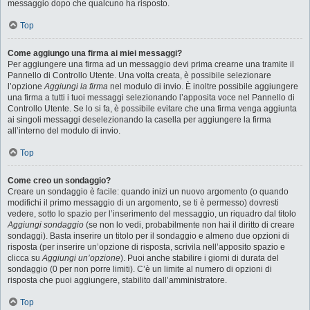
messaggio dopo che qualcuno ha risposto.
Top
Come aggiungo una firma ai miei messaggi?
Per aggiungere una firma ad un messaggio devi prima crearne una tramite il
Pannello di Controllo Utente. Una volta creata, è possibile selezionare
l’opzione
Aggiungi la firma
nel modulo di invio. È inoltre possibile aggiungere
una firma a tutti i tuoi messaggi selezionando l’apposita voce nel Pannello di
Controllo Utente. Se lo si fa, è possibile evitare che una firma venga aggiunta
ai singoli messaggi deselezionando la casella per aggiungere la firma
all’interno del modulo di invio.
Top
Come creo un sondaggio?
Creare un sondaggio è facile: quando inizi un nuovo argomento (o quando
modifichi il primo messaggio di un argomento, se ti è permesso) dovresti
vedere, sotto lo spazio per l’inserimento del messaggio, un riquadro dal titolo
Aggiungi sondaggio
(se non lo vedi, probabilmente non hai il diritto di creare
sondaggi). Basta inserire un titolo per il sondaggio e almeno due opzioni di
risposta (per inserire un’opzione di risposta, scrivila nell’apposito spazio e
clicca su
Aggiungi un’opzione
). Puoi anche stabilire i giorni di durata del
sondaggio (0 per non porre limiti). C’è un limite al numero di opzioni di
risposta che puoi aggiungere, stabilito dall’amministratore.
Top