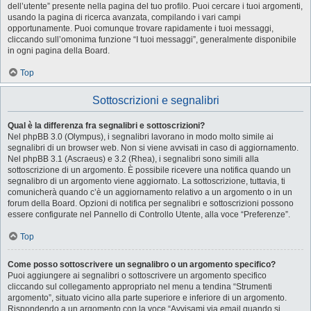
dell’utente” presente nella pagina del tuo profilo. Puoi cercare i tuoi argomenti,
usando la pagina di ricerca avanzata, compilando i vari campi
opportunamente. Puoi comunque trovare rapidamente i tuoi messaggi,
cliccando sull’omonima funzione “I tuoi messaggi”, generalmente disponibile
in ogni pagina della Board.
Top
Sottoscrizioni e segnalibri
Qual è la differenza fra segnalibri e sottoscrizioni?
Nel phpBB 3.0 (Olympus), i segnalibri lavorano in modo molto simile ai
segnalibri di un browser web. Non si viene avvisati in caso di aggiornamento.
Nel phpBB 3.1 (Ascraeus) e 3.2 (Rhea), i segnalibri sono simili alla
sottoscrizione di un argomento. È possibile ricevere una notifica quando un
segnalibro di un argomento viene aggiornato. La sottoscrizione, tuttavia, ti
comunicherà quando c’è un aggiornamento relativo a un argomento o in un
forum della Board. Opzioni di notifica per segnalibri e sottoscrizioni possono
essere configurate nel Pannello di Controllo Utente, alla voce “Preferenze”.
Top
Come posso sottoscrivere un segnalibro o un argomento specifico?
Puoi aggiungere ai segnalibri o sottoscrivere un argomento specifico
cliccando sul collegamento appropriato nel menu a tendina “Strumenti
argomento”, situato vicino alla parte superiore e inferiore di un argomento.
Rispondendo a un argomento con la voce “Avvisami via email quando si