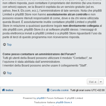
non ottieni risposta, puoi contattare il proprietario del dominio (fai una ricerca
con
whois
) oppure, se la Board è ospitata da un servizio gratuito (ad es.
yahoo, free.fr, f2s.com, ecc.), l’amministratore di tale servizio. Nota che phpBB
Limited e phpBB Store non hanno
assolutamente alcun controllo
e non
possono essere ritenuti responsabili di come, dove e da chi viene utilizzata
questa Board. È assolutamente inutile contattare phpBB Limited o phpBB
Store in relazione a qualsiasi questione legale
non direttamente collegata
al
sito phpBB.com, phpBB-Store.it o al software phpBB stesso. I messaggi di
posta elettronica inviati a phpBB Limited o a phpBB Store riguardanti l’uso da
parte di terzi di questo programma non riceveranno risposta.
Top
Come posso contattare un amministratore del Forum?
Tutti gli utenti della Board possono utilizzare il modulo "Contattaci", se
l’opzione è stata abilitata dall’amministratore.
I membri della Board possono anche usare il collegamento "Staff".
Top
Vai a
Indice
Cancella cookie
Tutti gli orari sono
UTC+02:00
Powered by
phpBB
® Forum Software © phpBB Limited
Traduzione Italiana
phpBB-Store.it