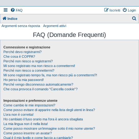
FAQ
Iscriviti
Login
Indice
Argomenti senza risposta
Argomenti attivi
e
FAQ (Domande Frequenti)
r
c
Connessione e registrazione
a
Perché devo registrarmi?
Che cosa è COPPA?
Perché non riesco a registrarmi?
Mi sono registrato ma non riesco a connettermi!
Perché non riesco a connettermi?
Mi sono registrato tempo fa, ma non riesco più a connettermi?!
Ho perso la mia password!
Perché vengo disconnesso automaticamente?
Che cosa provoca il comando “Cancella cookie”?
Impostazioni e preferenze utente
Come cambio le mie impostazioni?
Come posso evitare di apparire nella lista degli utenti in linea?
L’ora non è corretta!
Ho cambiato il fuso orario ma l’ora è ancora sbagliata
La mia lingua non è nella lista!
Come posso mostrare un’immagine sotto il mio nome utente?
Come posso inserire un avatar?
Qual è il mio livello e come faccio a cambiarlo?