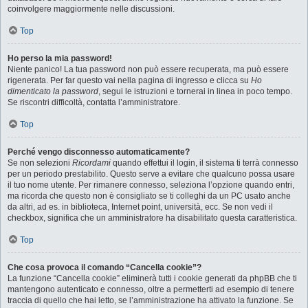
coinvolgere maggiormente nelle discussioni.
Top
Ho perso la mia password!
Niente panico! La tua password non può essere recuperata, ma può essere
rigenerata. Per far questo vai nella pagina di ingresso e clicca su
Ho
dimenticato la password
, segui le istruzioni e tornerai in linea in poco tempo.
Se riscontri difficoltà, contatta l’amministratore.
Top
Perché vengo disconnesso automaticamente?
Se non selezioni
Ricordami
quando effettui il login, il sistema ti terrà connesso
per un periodo prestabilito. Questo serve a evitare che qualcuno possa usare
il tuo nome utente. Per rimanere connesso, seleziona l’opzione quando entri,
ma ricorda che questo non è consigliato se ti colleghi da un PC usato anche
da altri, ad es. in biblioteca, Internet point, università, ecc. Se non vedi il
checkbox, significa che un amministratore ha disabilitato questa caratteristica.
Top
Che cosa provoca il comando “Cancella cookie”?
La funzione “Cancella cookie” eliminerà tutti i cookie generati da phpBB che ti
mantengono autenticato e connesso, oltre a permetterti ad esempio di tenere
traccia di quello che hai letto, se l’amministrazione ha attivato la funzione. Se