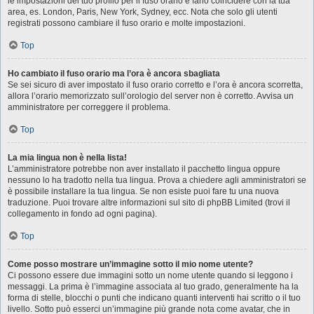
le impostazioni del tuo profilo per il fuso orario e farlo coincidere con la tua
area, es. London, Paris, New York, Sydney, ecc. Nota che solo gli utenti
registrati possono cambiare il fuso orario e molte impostazioni.
Top
Ho cambiato il fuso orario ma l’ora è ancora sbagliata
Se sei sicuro di aver impostato il fuso orario corretto e l’ora è ancora scorretta,
allora l’orario memorizzato sull’orologio del server non è corretto. Avvisa un
amministratore per correggere il problema.
Top
La mia lingua non è nella lista!
L’amministratore potrebbe non aver installato il pacchetto lingua oppure
nessuno lo ha tradotto nella tua lingua. Prova a chiedere agli amministratori se
è possibile installare la tua lingua. Se non esiste puoi fare tu una nuova
traduzione. Puoi trovare altre informazioni sul sito di phpBB Limited (trovi il
collegamento in fondo ad ogni pagina).
Top
Come posso mostrare un’immagine sotto il mio nome utente?
Ci possono essere due immagini sotto un nome utente quando si leggono i
messaggi. La prima è l’immagine associata al tuo grado, generalmente ha la
forma di stelle, blocchi o punti che indicano quanti interventi hai scritto o il tuo
livello. Sotto può esserci un’immagine più grande nota come avatar, che in