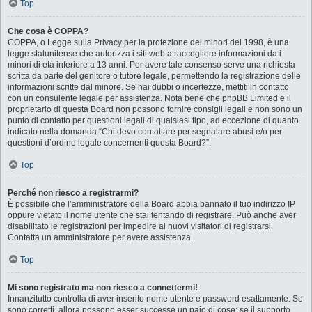
Top
Che cosa è COPPA?
COPPA, o Legge sulla Privacy per la protezione dei minori del 1998, è una
legge statunitense che autorizza i siti web a raccogliere informazioni da i
minori di età inferiore a 13 anni. Per avere tale consenso serve una richiesta
scritta da parte del genitore o tutore legale, permettendo la registrazione delle
informazioni scritte dal minore. Se hai dubbi o incertezze, mettiti in contatto
con un consulente legale per assistenza. Nota bene che phpBB Limited e il
proprietario di questa Board non possono fornire consigli legali e non sono un
punto di contatto per questioni legali di qualsiasi tipo, ad eccezione di quanto
indicato nella domanda “Chi devo contattare per segnalare abusi e/o per
questioni d’ordine legale concernenti questa Board?”.
Top
Perché non riesco a registrarmi?
È possibile che l’amministratore della Board abbia bannato il tuo indirizzo IP
oppure vietato il nome utente che stai tentando di registrare. Può anche aver
disabilitato le registrazioni per impedire ai nuovi visitatori di registrarsi.
Contatta un amministratore per avere assistenza.
Top
Mi sono registrato ma non riesco a connettermi!
Innanzitutto controlla di aver inserito nome utente e password esattamente. Se
sono corretti, allora possono esser successe un paio di cose: se il supporto