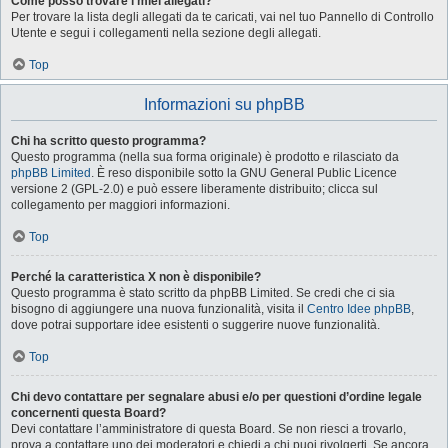
Come posso trovare i miei allegati?
Per trovare la lista degli allegati da te caricati, vai nel tuo Pannello di Controllo
Utente e segui i collegamenti nella sezione degli allegati.
Top
Informazioni su phpBB
Chi ha scritto questo programma?
Questo programma (nella sua forma originale) è prodotto e rilasciato da
phpBB Limited
. È reso disponibile sotto la GNU General Public Licence
versione 2 (GPL-2.0) e può essere liberamente distribuito; clicca sul
collegamento per maggiori informazioni.
Top
Perché la caratteristica X non è disponibile?
Questo programma è stato scritto da phpBB Limited. Se credi che ci sia
bisogno di aggiungere una nuova funzionalità, visita il
Centro Idee phpBB
,
dove potrai supportare idee esistenti o suggerire nuove funzionalità.
Top
Chi devo contattare per segnalare abusi e/o per questioni d’ordine legale
concernenti questa Board?
Devi contattare l’amministratore di questa Board. Se non riesci a trovarlo,
prova a contattare uno dei moderatori e chiedi a chi puoi rivolgerti. Se ancora