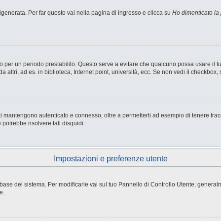
enerata. Per far questo vai nella pagina di ingresso e clicca su
Ho dimenticato la
nesso per un periodo prestabilito. Questo serve a evitare che qualcuno possa usare i
ltri, ad es. in biblioteca, Internet point, università, ecc. Se non vedi il checkbox, 
i mantengono autenticato e connesso, oltre a permetterti ad esempio di tenere tracci
potrebbe risolvere tali disguidi.
Impostazioni e preferenze utente
atabase del sistema. Per modificarle vai sul tuo Pannello di Controllo Utente; gene
e.