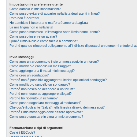
Impostazioni e preferenze utente
Come cambio le mie impostazioni?
Come posso evitare di apparire nella lista degli utenti in linea?
L’ora non è corretta!
Ho cambiato il fuso orario ma l’ora è ancora sbagliata
La mia lingua non è nella lista!
Come posso mostrare un’immagine sotto il mio nome utente?
Come posso inserire un avatar?
Qual è il mio livello e come faccio a cambiarlo?
Perché quando clicco sul collegamento all’indirizzo di posta di un utente mi chiede di
Invio Messaggi
Come apro un argomento o invio un messaggio in un forum?
Come modifico o cancello un messaggio?
Come aggiungo una firma ai miei messaggi?
Come creo un sondaggio?
Perché non è possibile aggiungere ulteriori opzioni del sondaggio?
Come modifico o cancello un sondaggio?
Perché non riesco ad accedere a un forum?
Perché non riesco ad aggiungere allegati?
Perché ho ricevuto un richiamo?
Come posso segnalare messaggi ai moderatori?
Che cos’è il pulsante “Salva” nella finestra di invio dei messaggi?
Perché il mio messaggio deve essere approvato?
Come posso spostare in cima un mio argomento?
Formattazione e tipi di argomenti
Cos’è il BBCode?