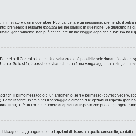
n amministratore o un moderatore. Puoi cancellare un messaggio premendo il pulsan
ento) premendo il pulsante
modifica
nel messaggio in questione. Se qualcuno ha già 
 normale, generalmente, non può cancellare un messaggio dopo che qualcuno ha ris
annello di Controllo Utente. Una volta creata, è possibile selezionare l’opzione
Ag
 Utente. Se lo si fa, è possibile evitare che una firma venga aggiunta ai singoli me
fichi il primo messaggio di un argomento, se ti è permesso) dovresti vedere, sotto
). Basta inserire un titolo per il sondaggio e almeno due opzioni di risposta (per ins
porre limiti). C’è un limite al numero di opzioni di risposta che puoi aggiungere, stab
 il bisogno di aggiungere ulteriori opzioni di risposta a quelle consentite, contatta