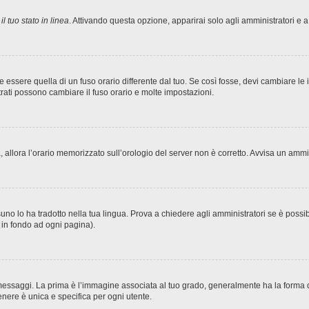
l tuo stato in linea
. Attivando questa opzione, apparirai solo agli amministratori e a
sere quella di un fuso orario differente dal tuo. Se così fosse, devi cambiare le imp
trati possono cambiare il fuso orario e molte impostazioni.
ta, allora l’orario memorizzato sull’orologio del server non è corretto. Avvisa un amm
no lo ha tradotto nella tua lingua. Prova a chiedere agli amministratori se è possibi
o in fondo ad ogni pagina).
ggi. La prima è l’immagine associata al tuo grado, generalmente ha la forma di stel
nere è unica e specifica per ogni utente.