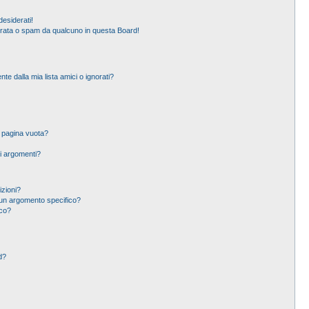
esiderati!
erata o spam da qualcuno in questa Board!
 dalla mia lista amici o ignorati?
a pagina vuota?
i argomenti?
izioni?
un argomento specifico?
ico?
d?