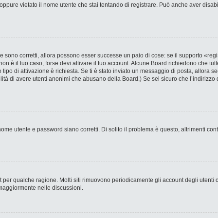
ppure vietato il nome utente che stai tentando di registrare. Può anche aver disabilit
 sono corretti, allora possono esser successe un paio di cose: se il supporto «regi
 non è il tuo caso, forse devi attivare il tuo account. Alcune Board richiedono che tut
 tipo di attivazione è richiesta. Se ti è stato inviato un messaggio di posta, allora s
bilità di avere utenti anonimi che abusano della Board.) Se sei sicuro che l’indirizzo 
ome utente e password siano corretti. Di solito il problema è questo, altrimenti con
nt per qualche ragione. Molti siti rimuovono periodicamente gli account degli utent
 maggiormente nelle discussioni.