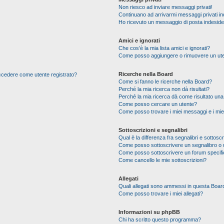
Non riesco ad inviare messaggi privati!
Continuano ad arrivarmi messaggi privati ind
Ho ricevuto un messaggio di posta indesid
Amici e ignorati
Che cos’è la mia lista amici e ignorati?
Come posso aggiungere o rimuovere un utente
Ricerche nella Board
 accedere come utente registrato?
Come si fanno le ricerche nella Board?
Perché la mia ricerca non dà risultati?
Perché la mia ricerca dà come risultato un
Come posso cercare un utente?
Come posso trovare i miei messaggi e i mie
Sottoscrizioni e segnalibri
Qual è la differenza fra segnalibri e sottoscr
Come posso sottoscrivere un segnalibro o 
Come posso sottoscrivere un forum specif
Come cancello le mie sottoscrizioni?
Allegati
Quali allegati sono ammessi in questa Boar
Come posso trovare i miei allegati?
Informazioni su phpBB
Chi ha scritto questo programma?