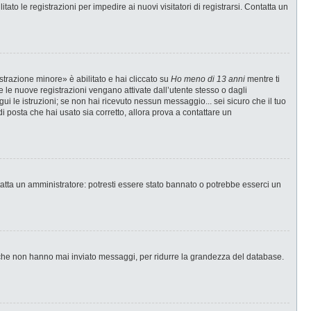
ato le registrazioni per impedire ai nuovi visitatori di registrarsi. Contatta un
strazione minore» è abilitato e hai cliccato su
Ho meno di 13 anni
mentre ti
te le nuove registrazioni vengano attivate dall’utente stesso o dagli
egui le istruzioni; se non hai ricevuto nessun messaggio... sei sicuro che il tuo
di posta che hai usato sia corretto, allora prova a contattare un
tatta un amministratore: potresti essere stato bannato o potrebbe esserci un
i che non hanno mai inviato messaggi, per ridurre la grandezza del database.