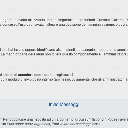
aggiungere un avatar utilizzando uno dei seguenti quattro metodi: Gravatar, Galleria
è concesso l’uso degli avatar, allora è una decisione dell’amministrazione, e devi c
i che hai inviato oppure identificano alcuni utenti, ad esempio, moderatori e ammini
o. La maggior parte dei Forum non tollera questo comportamento e l’amministratore
 mi chiede di accedere come utente registrato?
sando il modulo di invio posta interno (ammesso, ovviamente, che gli amministratori 
Invio Messaggi
Per pubblicare una risposta ad un argomento, clicca su “Rispondi”. Potresti avere b
lista
Puoi aprire nuovi argomenti
,
Puoi votare nei sondaggi
, ecc.).