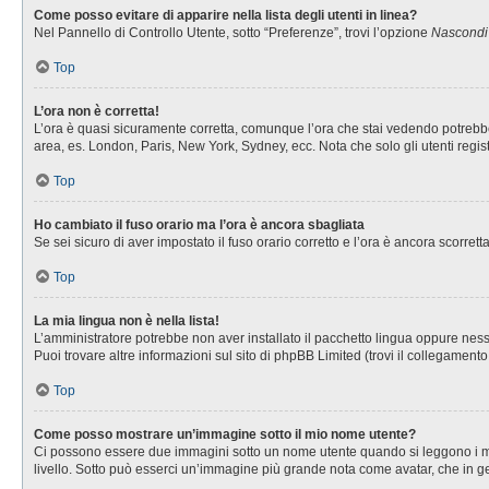
Come posso evitare di apparire nella lista degli utenti in linea?
Nel Pannello di Controllo Utente, sotto “Preferenze”, trovi l’opzione
Nascondi i
Top
L’ora non è corretta!
L’ora è quasi sicuramente corretta, comunque l’ora che stai vedendo potrebbe es
area, es. London, Paris, New York, Sydney, ecc. Nota che solo gli utenti regis
Top
Ho cambiato il fuso orario ma l’ora è ancora sbagliata
Se sei sicuro di aver impostato il fuso orario corretto e l’ora è ancora scorret
Top
La mia lingua non è nella lista!
L’amministratore potrebbe non aver installato il pacchetto lingua oppure nessu
Puoi trovare altre informazioni sul sito di phpBB Limited (trovi il collegament
Top
Come posso mostrare un’immagine sotto il mio nome utente?
Ci possono essere due immagini sotto un nome utente quando si leggono i messa
livello. Sotto può esserci un’immagine più grande nota come avatar, che in ge