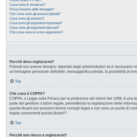
Posso usare l’HTML?
Cosa sono le emoticon?
Posso inserire delle immagini?
Che cosa sono gli annunci globali?
Cosa sono gli annunci?
Cosa sono gli argomenti importanti?
Cosa sono gli argomenti bloccati?
Che cosa sono le icone argomento?
Perché devo registrarmi?
Potresti non averne bisogno: dipende dagli amministratori se è necessario regi
un’immagine personale definibile, messaggistica privata, la possibilità di invi
Top
Che cosa è COPPA?
COPPA, o Legge sulla Privacy per la protezione dei minori del 1998, è una legg
parte del genitore o tutore legale, permettendo la registrazione delle informaz
questa Board non possono fornire consigli legali e non sono un punto di conta
legale concernenti questa Board?”.
Top
Perché non riesco a registrarmi?