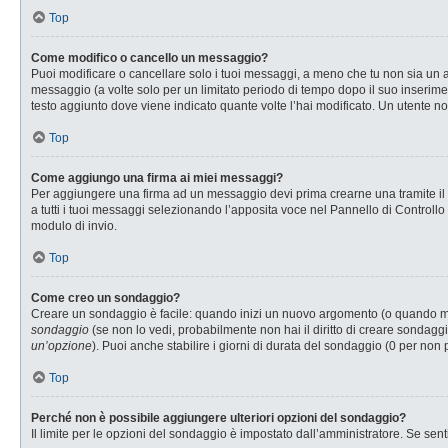
Top
Come modifico o cancello un messaggio?
Puoi modificare o cancellare solo i tuoi messaggi, a meno che tu non sia u
messaggio (a volte solo per un limitato periodo di tempo dopo il suo inserim
testo aggiunto dove viene indicato quante volte l’hai modificato. Un utente
Top
Come aggiungo una firma ai miei messaggi?
Per aggiungere una firma ad un messaggio devi prima crearne una tramite il P
a tutti i tuoi messaggi selezionando l’apposita voce nel Pannello di Controllo
modulo di invio.
Top
Come creo un sondaggio?
Creare un sondaggio è facile: quando inizi un nuovo argomento (o quando modi
sondaggio
(se non lo vedi, probabilmente non hai il diritto di creare sondaggi
un’opzione
). Puoi anche stabilire i giorni di durata del sondaggio (0 per non 
Top
Perché non è possibile aggiungere ulteriori opzioni del sondaggio?
Il limite per le opzioni del sondaggio è impostato dall’amministratore. Se senti