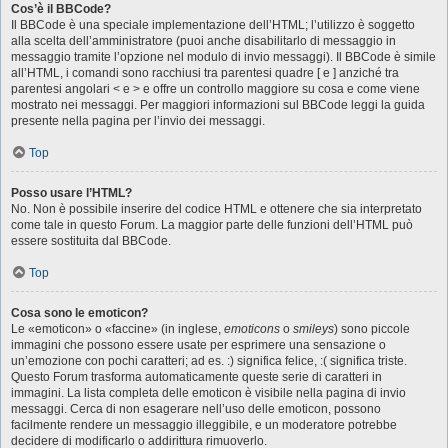
Cos’è il BBCode?
Il BBCode è una speciale implementazione dell’HTML; l’utilizzo è soggetto
alla scelta dell’amministratore (puoi anche disabilitarlo di messaggio in
messaggio tramite l’opzione nel modulo di invio messaggi). Il BBCode è simile
all’HTML, i comandi sono racchiusi tra parentesi quadre [ e ] anziché tra
parentesi angolari < e > e offre un controllo maggiore su cosa e come viene
mostrato nei messaggi. Per maggiori informazioni sul BBCode leggi la guida
presente nella pagina per l’invio dei messaggi.
Top
Posso usare l’HTML?
No. Non è possibile inserire del codice HTML e ottenere che sia interpretato
come tale in questo Forum. La maggior parte delle funzioni dell’HTML può
essere sostituita dal BBCode.
Top
Cosa sono le emoticon?
Le «emoticon» o «faccine» (in inglese,
emoticons
o
smileys
) sono piccole
immagini che possono essere usate per esprimere una sensazione o
un’emozione con pochi caratteri; ad es. :) significa felice, :( significa triste.
Questo Forum trasforma automaticamente queste serie di caratteri in
immagini. La lista completa delle emoticon è visibile nella pagina di invio
messaggi. Cerca di non esagerare nell’uso delle emoticon, possono
facilmente rendere un messaggio illeggibile, e un moderatore potrebbe
decidere di modificarlo o addirittura rimuoverlo.