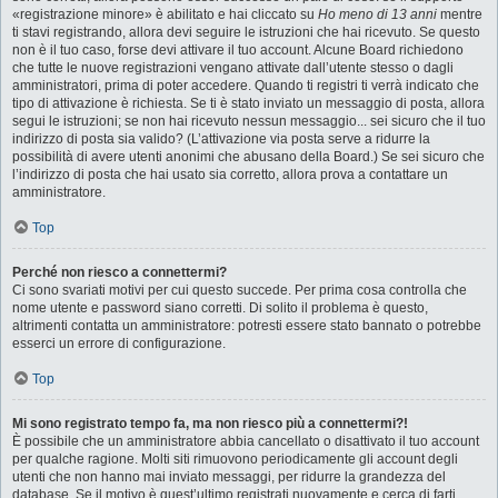
«registrazione minore» è abilitato e hai cliccato su
Ho meno di 13 anni
mentre
ti stavi registrando, allora devi seguire le istruzioni che hai ricevuto. Se questo
non è il tuo caso, forse devi attivare il tuo account. Alcune Board richiedono
che tutte le nuove registrazioni vengano attivate dall’utente stesso o dagli
amministratori, prima di poter accedere. Quando ti registri ti verrà indicato che
tipo di attivazione è richiesta. Se ti è stato inviato un messaggio di posta, allora
segui le istruzioni; se non hai ricevuto nessun messaggio... sei sicuro che il tuo
indirizzo di posta sia valido? (L’attivazione via posta serve a ridurre la
possibilità di avere utenti anonimi che abusano della Board.) Se sei sicuro che
l’indirizzo di posta che hai usato sia corretto, allora prova a contattare un
amministratore.
Top
Perché non riesco a connettermi?
Ci sono svariati motivi per cui questo succede. Per prima cosa controlla che
nome utente e password siano corretti. Di solito il problema è questo,
altrimenti contatta un amministratore: potresti essere stato bannato o potrebbe
esserci un errore di configurazione.
Top
Mi sono registrato tempo fa, ma non riesco più a connettermi?!
È possibile che un amministratore abbia cancellato o disattivato il tuo account
per qualche ragione. Molti siti rimuovono periodicamente gli account degli
utenti che non hanno mai inviato messaggi, per ridurre la grandezza del
database. Se il motivo è quest’ultimo registrati nuovamente e cerca di farti