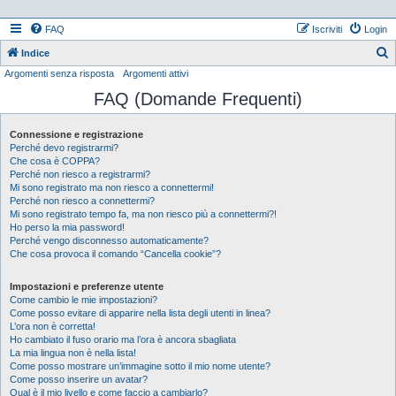
FAQ
Iscriviti
Login
Indice
Argomenti senza risposta
Argomenti attivi
e
FAQ (Domande Frequenti)
r
c
Connessione e registrazione
a
Perché devo registrarmi?
Che cosa è COPPA?
Perché non riesco a registrarmi?
Mi sono registrato ma non riesco a connettermi!
Perché non riesco a connettermi?
Mi sono registrato tempo fa, ma non riesco più a connettermi?!
Ho perso la mia password!
Perché vengo disconnesso automaticamente?
Che cosa provoca il comando “Cancella cookie”?
Impostazioni e preferenze utente
Come cambio le mie impostazioni?
Come posso evitare di apparire nella lista degli utenti in linea?
L’ora non è corretta!
Ho cambiato il fuso orario ma l’ora è ancora sbagliata
La mia lingua non è nella lista!
Come posso mostrare un’immagine sotto il mio nome utente?
Come posso inserire un avatar?
Qual è il mio livello e come faccio a cambiarlo?