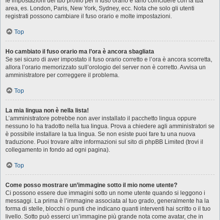
le impostazioni del tuo profilo per il fuso orario e farlo coincidere con la tua
area, es. London, Paris, New York, Sydney, ecc. Nota che solo gli utenti
registrati possono cambiare il fuso orario e molte impostazioni.
Top
Ho cambiato il fuso orario ma l’ora è ancora sbagliata
Se sei sicuro di aver impostato il fuso orario corretto e l’ora è ancora scorretta,
allora l’orario memorizzato sull’orologio del server non è corretto. Avvisa un
amministratore per correggere il problema.
Top
La mia lingua non è nella lista!
L’amministratore potrebbe non aver installato il pacchetto lingua oppure
nessuno lo ha tradotto nella tua lingua. Prova a chiedere agli amministratori se
è possibile installare la tua lingua. Se non esiste puoi fare tu una nuova
traduzione. Puoi trovare altre informazioni sul sito di phpBB Limited (trovi il
collegamento in fondo ad ogni pagina).
Top
Come posso mostrare un’immagine sotto il mio nome utente?
Ci possono essere due immagini sotto un nome utente quando si leggono i
messaggi. La prima è l’immagine associata al tuo grado, generalmente ha la
forma di stelle, blocchi o punti che indicano quanti interventi hai scritto o il tuo
livello. Sotto può esserci un’immagine più grande nota come avatar, che in