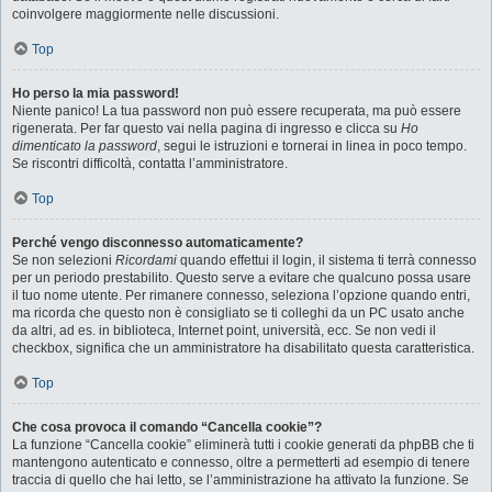
coinvolgere maggiormente nelle discussioni.
Top
Ho perso la mia password!
Niente panico! La tua password non può essere recuperata, ma può essere
rigenerata. Per far questo vai nella pagina di ingresso e clicca su
Ho
dimenticato la password
, segui le istruzioni e tornerai in linea in poco tempo.
Se riscontri difficoltà, contatta l’amministratore.
Top
Perché vengo disconnesso automaticamente?
Se non selezioni
Ricordami
quando effettui il login, il sistema ti terrà connesso
per un periodo prestabilito. Questo serve a evitare che qualcuno possa usare
il tuo nome utente. Per rimanere connesso, seleziona l’opzione quando entri,
ma ricorda che questo non è consigliato se ti colleghi da un PC usato anche
da altri, ad es. in biblioteca, Internet point, università, ecc. Se non vedi il
checkbox, significa che un amministratore ha disabilitato questa caratteristica.
Top
Che cosa provoca il comando “Cancella cookie”?
La funzione “Cancella cookie” eliminerà tutti i cookie generati da phpBB che ti
mantengono autenticato e connesso, oltre a permetterti ad esempio di tenere
traccia di quello che hai letto, se l’amministrazione ha attivato la funzione. Se