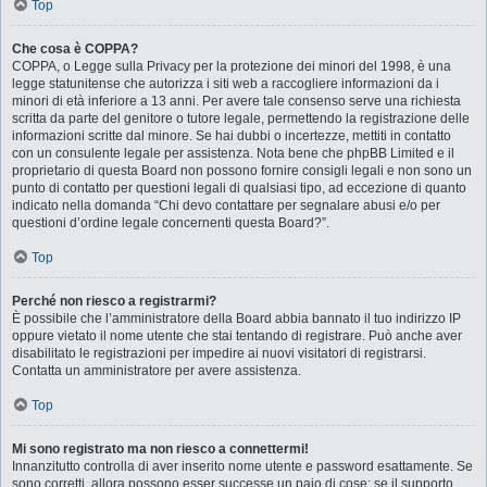
Top
Che cosa è COPPA?
COPPA, o Legge sulla Privacy per la protezione dei minori del 1998, è una
legge statunitense che autorizza i siti web a raccogliere informazioni da i
minori di età inferiore a 13 anni. Per avere tale consenso serve una richiesta
scritta da parte del genitore o tutore legale, permettendo la registrazione delle
informazioni scritte dal minore. Se hai dubbi o incertezze, mettiti in contatto
con un consulente legale per assistenza. Nota bene che phpBB Limited e il
proprietario di questa Board non possono fornire consigli legali e non sono un
punto di contatto per questioni legali di qualsiasi tipo, ad eccezione di quanto
indicato nella domanda “Chi devo contattare per segnalare abusi e/o per
questioni d’ordine legale concernenti questa Board?”.
Top
Perché non riesco a registrarmi?
È possibile che l’amministratore della Board abbia bannato il tuo indirizzo IP
oppure vietato il nome utente che stai tentando di registrare. Può anche aver
disabilitato le registrazioni per impedire ai nuovi visitatori di registrarsi.
Contatta un amministratore per avere assistenza.
Top
Mi sono registrato ma non riesco a connettermi!
Innanzitutto controlla di aver inserito nome utente e password esattamente. Se
sono corretti, allora possono esser successe un paio di cose: se il supporto