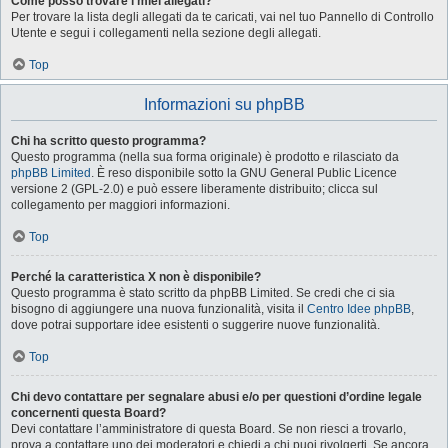
Come posso trovare i miei allegati?
Per trovare la lista degli allegati da te caricati, vai nel tuo Pannello di Controllo
Utente e segui i collegamenti nella sezione degli allegati.
Top
Informazioni su phpBB
Chi ha scritto questo programma?
Questo programma (nella sua forma originale) è prodotto e rilasciato da
phpBB Limited
. È reso disponibile sotto la GNU General Public Licence
versione 2 (GPL-2.0) e può essere liberamente distribuito; clicca sul
collegamento per maggiori informazioni.
Top
Perché la caratteristica X non è disponibile?
Questo programma è stato scritto da phpBB Limited. Se credi che ci sia
bisogno di aggiungere una nuova funzionalità, visita il
Centro Idee phpBB
,
dove potrai supportare idee esistenti o suggerire nuove funzionalità.
Top
Chi devo contattare per segnalare abusi e/o per questioni d’ordine legale
concernenti questa Board?
Devi contattare l’amministratore di questa Board. Se non riesci a trovarlo,
prova a contattare uno dei moderatori e chiedi a chi puoi rivolgerti. Se ancora