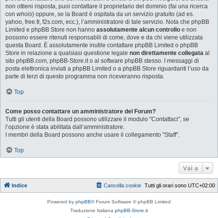
non ottieni risposta, puoi contattare il proprietario del dominio (fai una ricerca
con
whois
) oppure, se la Board è ospitata da un servizio gratuito (ad es.
yahoo, free.fr, f2s.com, ecc.), l’amministratore di tale servizio. Nota che phpBB
Limited e phpBB Store non hanno
assolutamente alcun controllo
e non
possono essere ritenuti responsabili di come, dove e da chi viene utilizzata
questa Board. È assolutamente inutile contattare phpBB Limited o phpBB
Store in relazione a qualsiasi questione legale
non direttamente collegata
al
sito phpBB.com, phpBB-Store.it o al software phpBB stesso. I messaggi di
posta elettronica inviati a phpBB Limited o a phpBB Store riguardanti l’uso da
parte di terzi di questo programma non riceveranno risposta.
Top
Come posso contattare un amministratore del Forum?
Tutti gli utenti della Board possono utilizzare il modulo "Contattaci", se
l’opzione è stata abilitata dall’amministratore.
I membri della Board possono anche usare il collegamento "Staff".
Top
Vai a
Indice
Cancella cookie
Tutti gli orari sono
UTC+02:00
Powered by
phpBB
® Forum Software © phpBB Limited
Traduzione Italiana
phpBB-Store.it