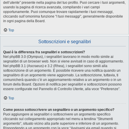
dell’utente” presente nella pagina del tuo profilo. Puoi cercare i tuoi argomenti,
usando la pagina di ricerca avanzata, compilando i vari campi
opportunamente. Puoi comunque trovare rapidamente i tuoi messaggi,
cliccando sull’omonima funzione “I tuoi messaggi”, generalmente disponibile
in ogni pagina della Board.
Top
Sottoscrizioni e segnalibri
Qual è la differenza fra segnalibri e sottoscrizioni?
Nel phpBB 3.0 (Olympus), i segnalibri lavorano in modo molto simile ai
segnalibri di un browser web. Non si viene avvisati in caso di aggiornamento.
Nel phpBB 3.1 (Ascraeus) e 3.2 (Rhea), i segnalibri sono simili alla
sottoscrizione di un argomento. È possibile ricevere una notifica quando un
segnalibro di un argomento viene aggiornato. La sottoscrizione, tuttavia, ti
comunicherà quando c’è un aggiornamento relativo a un argomento o in un
forum della Board. Opzioni di notifica per segnalibri e sottoscrizioni possono
essere configurate nel Pannello di Controllo Utente, alla voce “Preferenze”.
Top
Come posso sottoscrivere un segnalibro o un argomento specifico?
Puoi aggiungere ai segnalibri o sottoscrivere un argomento specifico
cliccando sul collegamento appropriato nel menu a tendina “Strumenti
argomento”, situato vicino alla parte superiore e inferiore di un argomento.
Rispondendo a un argomento con la voce “Avvisami via email quando si