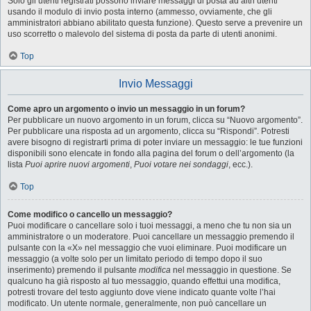
Solo gli utenti registrati possono inviare messaggi di posta ad altri utenti
usando il modulo di invio posta interno (ammesso, ovviamente, che gli
amministratori abbiano abilitato questa funzione). Questo serve a prevenire un
uso scorretto o malevolo del sistema di posta da parte di utenti anonimi.
Top
Invio Messaggi
Come apro un argomento o invio un messaggio in un forum?
Per pubblicare un nuovo argomento in un forum, clicca su “Nuovo argomento”.
Per pubblicare una risposta ad un argomento, clicca su “Rispondi”. Potresti
avere bisogno di registrarti prima di poter inviare un messaggio: le tue funzioni
disponibili sono elencate in fondo alla pagina del forum o dell’argomento (la
lista
Puoi aprire nuovi argomenti
,
Puoi votare nei sondaggi
, ecc.).
Top
Come modifico o cancello un messaggio?
Puoi modificare o cancellare solo i tuoi messaggi, a meno che tu non sia un
amministratore o un moderatore. Puoi cancellare un messaggio premendo il
pulsante con la «X» nel messaggio che vuoi eliminare. Puoi modificare un
messaggio (a volte solo per un limitato periodo di tempo dopo il suo
inserimento) premendo il pulsante
modifica
nel messaggio in questione. Se
qualcuno ha già risposto al tuo messaggio, quando effettui una modifica,
potresti trovare del testo aggiunto dove viene indicato quante volte l’hai
modificato. Un utente normale, generalmente, non può cancellare un