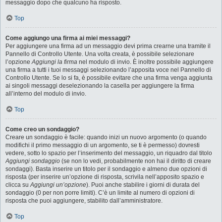
messaggio dopo che qualcuno ha risposto.
Top
Come aggiungo una firma ai miei messaggi?
Per aggiungere una firma ad un messaggio devi prima crearne una tramite il
Pannello di Controllo Utente. Una volta creata, è possibile selezionare
l’opzione
Aggiungi la firma
nel modulo di invio. È inoltre possibile aggiungere
una firma a tutti i tuoi messaggi selezionando l’apposita voce nel Pannello di
Controllo Utente. Se lo si fa, è possibile evitare che una firma venga aggiunta
ai singoli messaggi deselezionando la casella per aggiungere la firma
all’interno del modulo di invio.
Top
Come creo un sondaggio?
Creare un sondaggio è facile: quando inizi un nuovo argomento (o quando
modifichi il primo messaggio di un argomento, se ti è permesso) dovresti
vedere, sotto lo spazio per l’inserimento del messaggio, un riquadro dal titolo
Aggiungi sondaggio
(se non lo vedi, probabilmente non hai il diritto di creare
sondaggi). Basta inserire un titolo per il sondaggio e almeno due opzioni di
risposta (per inserire un’opzione di risposta, scrivila nell’apposito spazio e
clicca su
Aggiungi un’opzione
). Puoi anche stabilire i giorni di durata del
sondaggio (0 per non porre limiti). C’è un limite al numero di opzioni di
risposta che puoi aggiungere, stabilito dall’amministratore.
Top