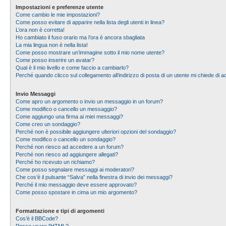
Impostazioni e preferenze utente
Come cambio le mie impostazioni?
Come posso evitare di apparire nella lista degli utenti in linea?
L’ora non è corretta!
Ho cambiato il fuso orario ma l’ora è ancora sbagliata
La mia lingua non è nella lista!
Come posso mostrare un’immagine sotto il mio nome utente?
Come posso inserire un avatar?
Qual è il mio livello e come faccio a cambiarlo?
Perché quando clicco sul collegamento all’indirizzo di posta di un utente mi chiede di
Invio Messaggi
Come apro un argomento o invio un messaggio in un forum?
Come modifico o cancello un messaggio?
Come aggiungo una firma ai miei messaggi?
Come creo un sondaggio?
Perché non è possibile aggiungere ulteriori opzioni del sondaggio?
Come modifico o cancello un sondaggio?
Perché non riesco ad accedere a un forum?
Perché non riesco ad aggiungere allegati?
Perché ho ricevuto un richiamo?
Come posso segnalare messaggi ai moderatori?
Che cos’è il pulsante “Salva” nella finestra di invio dei messaggi?
Perché il mio messaggio deve essere approvato?
Come posso spostare in cima un mio argomento?
Formattazione e tipi di argomenti
Cos’è il BBCode?