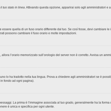
l tuo stato in linea
. Attivando questa opzione, apparirai solo agli amministratori e a
sere quella di un fuso orario differente dal tuo. Se così fosse, devi cambiare le imp
trati possono cambiare il fuso orario e molte impostazioni.
ta, allora l’orario memorizzato sull’orologio del server non è corretto. Avvisa un amm
no lo ha tradotto nella tua lingua. Prova a chiedere agli amministratori se è possibi
o in fondo ad ogni pagina).
ggi. La prima è l’immagine associata al tuo grado, generalmente ha la forma di stel
nere è unica e specifica per ogni utente.