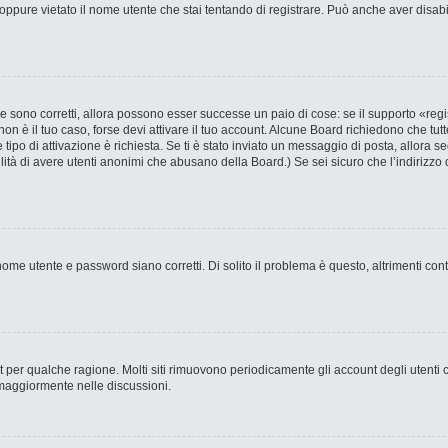
ppure vietato il nome utente che stai tentando di registrare. Può anche aver disabilit
 sono corretti, allora possono esser successe un paio di cose: se il supporto «regi
 non è il tuo caso, forse devi attivare il tuo account. Alcune Board richiedono che tut
 tipo di attivazione è richiesta. Se ti è stato inviato un messaggio di posta, allora s
bilità di avere utenti anonimi che abusano della Board.) Se sei sicuro che l’indirizzo 
ome utente e password siano corretti. Di solito il problema è questo, altrimenti con
nt per qualche ragione. Molti siti rimuovono periodicamente gli account degli utent
 maggiormente nelle discussioni.