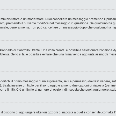
n amministratore o un moderatore. Puoi cancellare un messaggio premendo il pulsan
ento) premendo il pulsante
modifica
nel messaggio in questione. Se qualcuno ha già 
 normale, generalmente, non può cancellare un messaggio dopo che qualcuno ha ris
annello di Controllo Utente. Una volta creata, è possibile selezionare l’opzione
Ag
 Utente. Se lo si fa, è possibile evitare che una firma venga aggiunta ai singoli me
fichi il primo messaggio di un argomento, se ti è permesso) dovresti vedere, sotto
). Basta inserire un titolo per il sondaggio e almeno due opzioni di risposta (per ins
porre limiti). C’è un limite al numero di opzioni di risposta che puoi aggiungere, stab
 il bisogno di aggiungere ulteriori opzioni di risposta a quelle consentite, contatta