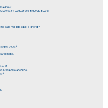
esiderati!
erata o spam da qualcuno in questa Board!
 dalla mia lista amici o ignorati?
a pagina vuota?
i argomenti?
izioni?
un argomento specifico?
ico?
d?