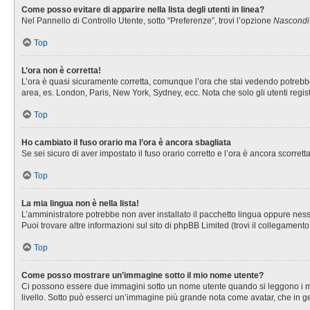
Come posso evitare di apparire nella lista degli utenti in linea?
Nel Pannello di Controllo Utente, sotto “Preferenze”, trovi l’opzione
Nascondi i
Top
L’ora non è corretta!
L’ora è quasi sicuramente corretta, comunque l’ora che stai vedendo potrebbe es
area, es. London, Paris, New York, Sydney, ecc. Nota che solo gli utenti regis
Top
Ho cambiato il fuso orario ma l’ora è ancora sbagliata
Se sei sicuro di aver impostato il fuso orario corretto e l’ora è ancora scorret
Top
La mia lingua non è nella lista!
L’amministratore potrebbe non aver installato il pacchetto lingua oppure nessu
Puoi trovare altre informazioni sul sito di phpBB Limited (trovi il collegament
Top
Come posso mostrare un’immagine sotto il mio nome utente?
Ci possono essere due immagini sotto un nome utente quando si leggono i messa
livello. Sotto può esserci un’immagine più grande nota come avatar, che in ge