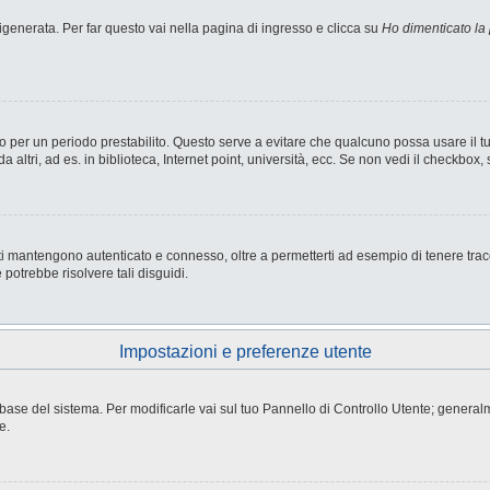
enerata. Per far questo vai nella pagina di ingresso e clicca su
Ho dimenticato la
nesso per un periodo prestabilito. Questo serve a evitare che qualcuno possa usare i
ltri, ad es. in biblioteca, Internet point, università, ecc. Se non vedi il checkbox, 
i mantengono autenticato e connesso, oltre a permetterti ad esempio di tenere tracci
potrebbe risolvere tali disguidi.
Impostazioni e preferenze utente
atabase del sistema. Per modificarle vai sul tuo Pannello di Controllo Utente; gene
e.