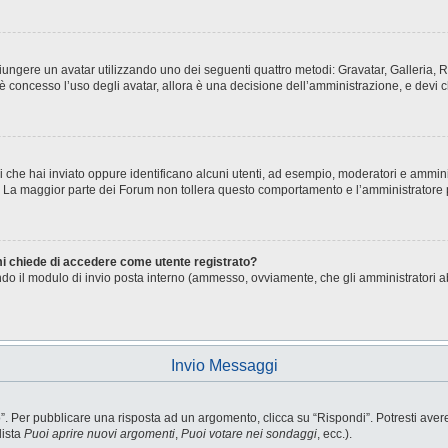
aggiungere un avatar utilizzando uno dei seguenti quattro metodi: Gravatar, Galleria
è concesso l’uso degli avatar, allora è una decisione dell’amministrazione, e devi c
i che hai inviato oppure identificano alcuni utenti, ad esempio, moderatori e ammini
o. La maggior parte dei Forum non tollera questo comportamento e l’amministratore
 mi chiede di accedere come utente registrato?
sando il modulo di invio posta interno (ammesso, ovviamente, che gli amministratori 
Invio Messaggi
Per pubblicare una risposta ad un argomento, clicca su “Rispondi”. Potresti avere b
lista
Puoi aprire nuovi argomenti
,
Puoi votare nei sondaggi
, ecc.).