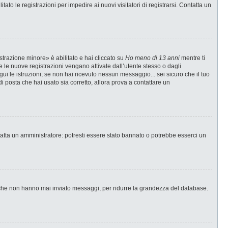
ato le registrazioni per impedire ai nuovi visitatori di registrarsi. Contatta un
strazione minore» è abilitato e hai cliccato su
Ho meno di 13 anni
mentre ti
te le nuove registrazioni vengano attivate dall’utente stesso o dagli
egui le istruzioni; se non hai ricevuto nessun messaggio... sei sicuro che il tuo
di posta che hai usato sia corretto, allora prova a contattare un
tatta un amministratore: potresti essere stato bannato o potrebbe esserci un
i che non hanno mai inviato messaggi, per ridurre la grandezza del database.