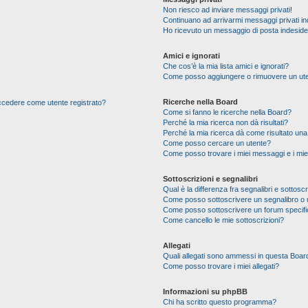
Non riesco ad inviare messaggi privati!
Continuano ad arrivarmi messaggi privati ind
Ho ricevuto un messaggio di posta indesid
Amici e ignorati
Che cos’è la mia lista amici e ignorati?
Come posso aggiungere o rimuovere un utente
Ricerche nella Board
 accedere come utente registrato?
Come si fanno le ricerche nella Board?
Perché la mia ricerca non dà risultati?
Perché la mia ricerca dà come risultato un
Come posso cercare un utente?
Come posso trovare i miei messaggi e i mie
Sottoscrizioni e segnalibri
Qual è la differenza fra segnalibri e sottoscr
Come posso sottoscrivere un segnalibro o 
Come posso sottoscrivere un forum specif
Come cancello le mie sottoscrizioni?
Allegati
Quali allegati sono ammessi in questa Boar
Come posso trovare i miei allegati?
Informazioni su phpBB
Chi ha scritto questo programma?