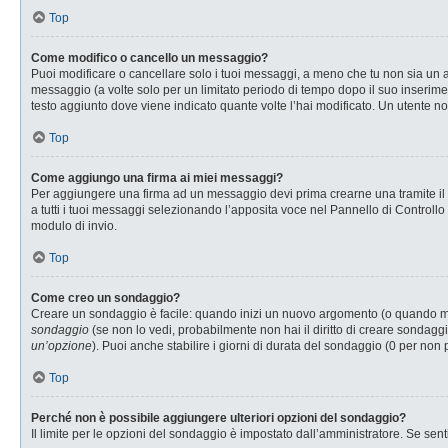
Top
Come modifico o cancello un messaggio?
Puoi modificare o cancellare solo i tuoi messaggi, a meno che tu non sia u
messaggio (a volte solo per un limitato periodo di tempo dopo il suo inserim
testo aggiunto dove viene indicato quante volte l’hai modificato. Un utente
Top
Come aggiungo una firma ai miei messaggi?
Per aggiungere una firma ad un messaggio devi prima crearne una tramite il P
a tutti i tuoi messaggi selezionando l’apposita voce nel Pannello di Controllo
modulo di invio.
Top
Come creo un sondaggio?
Creare un sondaggio è facile: quando inizi un nuovo argomento (o quando modi
sondaggio
(se non lo vedi, probabilmente non hai il diritto di creare sondaggi
un’opzione
). Puoi anche stabilire i giorni di durata del sondaggio (0 per non 
Top
Perché non è possibile aggiungere ulteriori opzioni del sondaggio?
Il limite per le opzioni del sondaggio è impostato dall’amministratore. Se senti