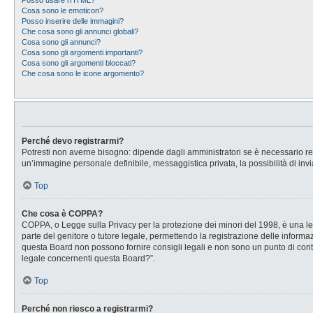
Posso usare l’HTML?
Cosa sono le emoticon?
Posso inserire delle immagini?
Che cosa sono gli annunci globali?
Cosa sono gli annunci?
Cosa sono gli argomenti importanti?
Cosa sono gli argomenti bloccati?
Che cosa sono le icone argomento?
Perché devo registrarmi?
Potresti non averne bisogno: dipende dagli amministratori se è necessario regi
un’immagine personale definibile, messaggistica privata, la possibilità di invi
Top
Che cosa è COPPA?
COPPA, o Legge sulla Privacy per la protezione dei minori del 1998, è una legg
parte del genitore o tutore legale, permettendo la registrazione delle informaz
questa Board non possono fornire consigli legali e non sono un punto di conta
legale concernenti questa Board?”.
Top
Perché non riesco a registrarmi?