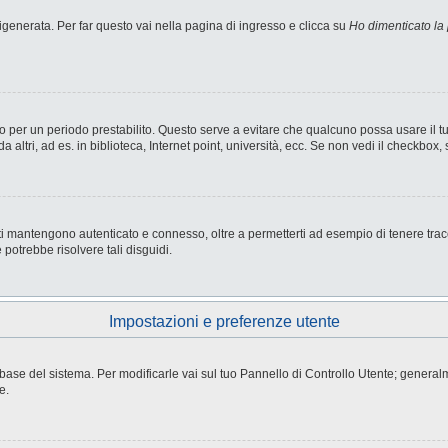
enerata. Per far questo vai nella pagina di ingresso e clicca su
Ho dimenticato la
nesso per un periodo prestabilito. Questo serve a evitare che qualcuno possa usare i
ltri, ad es. in biblioteca, Internet point, università, ecc. Se non vedi il checkbox, 
i mantengono autenticato e connesso, oltre a permetterti ad esempio di tenere tracci
potrebbe risolvere tali disguidi.
Impostazioni e preferenze utente
atabase del sistema. Per modificarle vai sul tuo Pannello di Controllo Utente; gene
e.