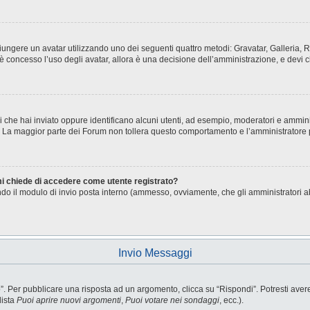
aggiungere un avatar utilizzando uno dei seguenti quattro metodi: Gravatar, Galleria
è concesso l’uso degli avatar, allora è una decisione dell’amministrazione, e devi c
i che hai inviato oppure identificano alcuni utenti, ad esempio, moderatori e ammini
o. La maggior parte dei Forum non tollera questo comportamento e l’amministratore
 mi chiede di accedere come utente registrato?
sando il modulo di invio posta interno (ammesso, ovviamente, che gli amministratori 
Invio Messaggi
Per pubblicare una risposta ad un argomento, clicca su “Rispondi”. Potresti avere b
lista
Puoi aprire nuovi argomenti
,
Puoi votare nei sondaggi
, ecc.).