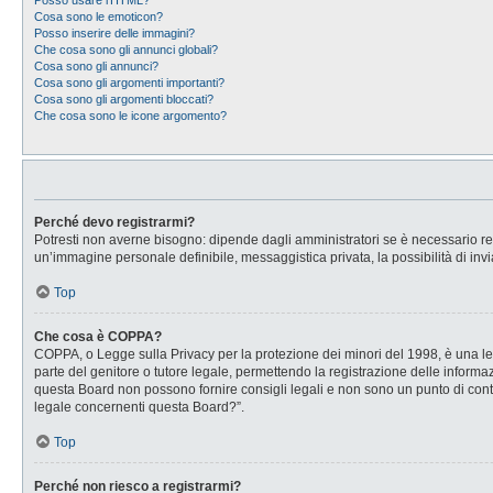
Posso usare l’HTML?
Cosa sono le emoticon?
Posso inserire delle immagini?
Che cosa sono gli annunci globali?
Cosa sono gli annunci?
Cosa sono gli argomenti importanti?
Cosa sono gli argomenti bloccati?
Che cosa sono le icone argomento?
Perché devo registrarmi?
Potresti non averne bisogno: dipende dagli amministratori se è necessario regi
un’immagine personale definibile, messaggistica privata, la possibilità di invi
Top
Che cosa è COPPA?
COPPA, o Legge sulla Privacy per la protezione dei minori del 1998, è una legg
parte del genitore o tutore legale, permettendo la registrazione delle informaz
questa Board non possono fornire consigli legali e non sono un punto di conta
legale concernenti questa Board?”.
Top
Perché non riesco a registrarmi?