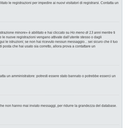
ato le registrazioni per impedire ai nuovi visitatori di registrarsi. Contatta un
strazione minore» è abilitato e hai cliccato su
Ho meno di 13 anni
mentre ti
te le nuove registrazioni vengano attivate dall’utente stesso o dagli
egui le istruzioni; se non hai ricevuto nessun messaggio... sei sicuro che il tuo
di posta che hai usato sia corretto, allora prova a contattare un
tatta un amministratore: potresti essere stato bannato o potrebbe esserci un
i che non hanno mai inviato messaggi, per ridurre la grandezza del database.