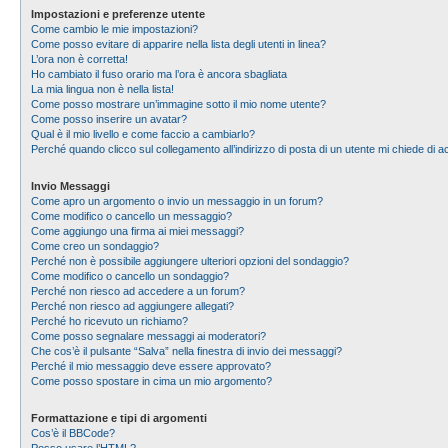
Impostazioni e preferenze utente
Come cambio le mie impostazioni?
Come posso evitare di apparire nella lista degli utenti in linea?
L’ora non è corretta!
Ho cambiato il fuso orario ma l’ora è ancora sbagliata
La mia lingua non è nella lista!
Come posso mostrare un’immagine sotto il mio nome utente?
Come posso inserire un avatar?
Qual è il mio livello e come faccio a cambiarlo?
Perché quando clicco sul collegamento all’indirizzo di posta di un utente mi chiede di
Invio Messaggi
Come apro un argomento o invio un messaggio in un forum?
Come modifico o cancello un messaggio?
Come aggiungo una firma ai miei messaggi?
Come creo un sondaggio?
Perché non è possibile aggiungere ulteriori opzioni del sondaggio?
Come modifico o cancello un sondaggio?
Perché non riesco ad accedere a un forum?
Perché non riesco ad aggiungere allegati?
Perché ho ricevuto un richiamo?
Come posso segnalare messaggi ai moderatori?
Che cos’è il pulsante “Salva” nella finestra di invio dei messaggi?
Perché il mio messaggio deve essere approvato?
Come posso spostare in cima un mio argomento?
Formattazione e tipi di argomenti
Cos’è il BBCode?