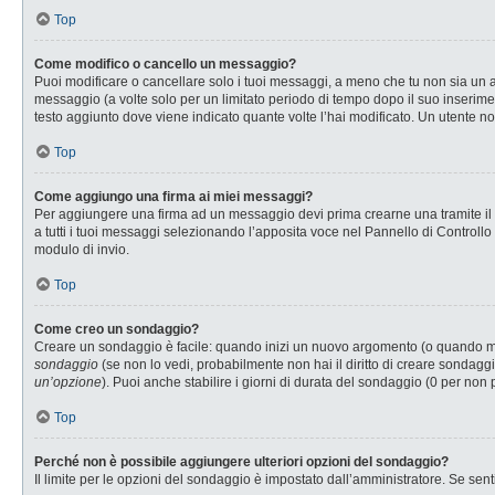
Top
Come modifico o cancello un messaggio?
Puoi modificare o cancellare solo i tuoi messaggi, a meno che tu non sia u
messaggio (a volte solo per un limitato periodo di tempo dopo il suo inserim
testo aggiunto dove viene indicato quante volte l’hai modificato. Un utente
Top
Come aggiungo una firma ai miei messaggi?
Per aggiungere una firma ad un messaggio devi prima crearne una tramite il P
a tutti i tuoi messaggi selezionando l’apposita voce nel Pannello di Controllo
modulo di invio.
Top
Come creo un sondaggio?
Creare un sondaggio è facile: quando inizi un nuovo argomento (o quando modi
sondaggio
(se non lo vedi, probabilmente non hai il diritto di creare sondaggi
un’opzione
). Puoi anche stabilire i giorni di durata del sondaggio (0 per non 
Top
Perché non è possibile aggiungere ulteriori opzioni del sondaggio?
Il limite per le opzioni del sondaggio è impostato dall’amministratore. Se senti