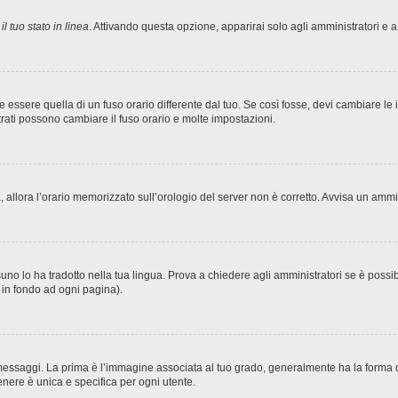
l tuo stato in linea
. Attivando questa opzione, apparirai solo agli amministratori e a
sere quella di un fuso orario differente dal tuo. Se così fosse, devi cambiare le imp
trati possono cambiare il fuso orario e molte impostazioni.
ta, allora l’orario memorizzato sull’orologio del server non è corretto. Avvisa un amm
no lo ha tradotto nella tua lingua. Prova a chiedere agli amministratori se è possibi
o in fondo ad ogni pagina).
ggi. La prima è l’immagine associata al tuo grado, generalmente ha la forma di stel
nere è unica e specifica per ogni utente.