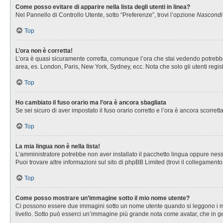
Come posso evitare di apparire nella lista degli utenti in linea?
Nel Pannello di Controllo Utente, sotto “Preferenze”, trovi l’opzione
Nascondi i
Top
L’ora non è corretta!
L’ora è quasi sicuramente corretta, comunque l’ora che stai vedendo potrebbe es
area, es. London, Paris, New York, Sydney, ecc. Nota che solo gli utenti regis
Top
Ho cambiato il fuso orario ma l’ora è ancora sbagliata
Se sei sicuro di aver impostato il fuso orario corretto e l’ora è ancora scorret
Top
La mia lingua non è nella lista!
L’amministratore potrebbe non aver installato il pacchetto lingua oppure nessu
Puoi trovare altre informazioni sul sito di phpBB Limited (trovi il collegament
Top
Come posso mostrare un’immagine sotto il mio nome utente?
Ci possono essere due immagini sotto un nome utente quando si leggono i messa
livello. Sotto può esserci un’immagine più grande nota come avatar, che in ge