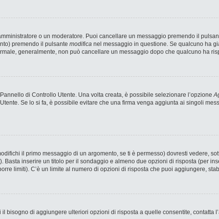
n amministratore o un moderatore. Puoi cancellare un messaggio premendo il pulsan
ento) premendo il pulsante
modifica
nel messaggio in questione. Se qualcuno ha già 
 normale, generalmente, non può cancellare un messaggio dopo che qualcuno ha ris
annello di Controllo Utente. Una volta creata, è possibile selezionare l’opzione
Ag
 Utente. Se lo si fa, è possibile evitare che una firma venga aggiunta ai singoli me
fichi il primo messaggio di un argomento, se ti è permesso) dovresti vedere, sotto
). Basta inserire un titolo per il sondaggio e almeno due opzioni di risposta (per ins
porre limiti). C’è un limite al numero di opzioni di risposta che puoi aggiungere, stab
 il bisogno di aggiungere ulteriori opzioni di risposta a quelle consentite, contatta