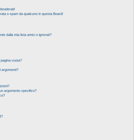
esiderati!
erata o spam da qualcuno in questa Board!
 dalla mia lista amici o ignorati?
a pagina vuota?
i argomenti?
izioni?
un argomento specifico?
ico?
d?