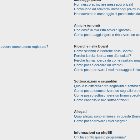
Non riesco ad inviare messaggi privati!
Continuano ad arrivarmi messaggi privati ind
Ho ricevuto un messaggio di posta indesid
Amici e ignorati
Che cos’è la mia lista amici e ignorati?
Come posso aggiungere o rimuovere un utente
Ricerche nella Board
 accedere come utente registrato?
Come si fanno le ricerche nella Board?
Perché la mia ricerca non dà risultati?
Perché la mia ricerca dà come risultato un
Come posso cercare un utente?
Come posso trovare i miei messaggi e i mie
Sottoscrizioni e segnalibri
Qual è la differenza fra segnalibri e sottoscr
Come posso sottoscrivere un segnalibro o 
Come posso sottoscrivere un forum specif
Come cancello le mie sottoscrizioni?
Allegati
Quali allegati sono ammessi in questa Boar
Come posso trovare i miei allegati?
Informazioni su phpBB
Chi ha scritto questo programma?