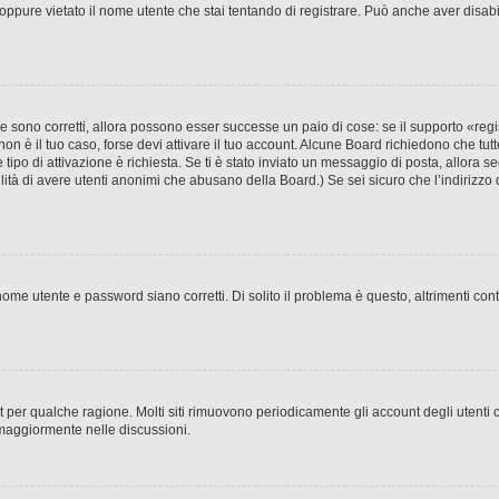
ppure vietato il nome utente che stai tentando di registrare. Può anche aver disabilit
 sono corretti, allora possono esser successe un paio di cose: se il supporto «regi
 non è il tuo caso, forse devi attivare il tuo account. Alcune Board richiedono che tut
 tipo di attivazione è richiesta. Se ti è stato inviato un messaggio di posta, allora s
bilità di avere utenti anonimi che abusano della Board.) Se sei sicuro che l’indirizzo 
ome utente e password siano corretti. Di solito il problema è questo, altrimenti con
nt per qualche ragione. Molti siti rimuovono periodicamente gli account degli utent
 maggiormente nelle discussioni.