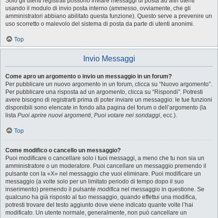
Solo gli utenti registrati possono inviare messaggi di posta ad altri utenti
usando il modulo di invio posta interno (ammesso, ovviamente, che gli
amministratori abbiano abilitato questa funzione). Questo serve a prevenire un
uso scorretto o malevolo del sistema di posta da parte di utenti anonimi.
Top
Invio Messaggi
Come apro un argomento o invio un messaggio in un forum?
Per pubblicare un nuovo argomento in un forum, clicca su “Nuovo argomento”.
Per pubblicare una risposta ad un argomento, clicca su “Rispondi”. Potresti
avere bisogno di registrarti prima di poter inviare un messaggio: le tue funzioni
disponibili sono elencate in fondo alla pagina del forum o dell’argomento (la
lista
Puoi aprire nuovi argomenti
,
Puoi votare nei sondaggi
, ecc.).
Top
Come modifico o cancello un messaggio?
Puoi modificare o cancellare solo i tuoi messaggi, a meno che tu non sia un
amministratore o un moderatore. Puoi cancellare un messaggio premendo il
pulsante con la «X» nel messaggio che vuoi eliminare. Puoi modificare un
messaggio (a volte solo per un limitato periodo di tempo dopo il suo
inserimento) premendo il pulsante
modifica
nel messaggio in questione. Se
qualcuno ha già risposto al tuo messaggio, quando effettui una modifica,
potresti trovare del testo aggiunto dove viene indicato quante volte l’hai
modificato. Un utente normale, generalmente, non può cancellare un