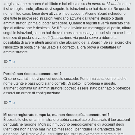
«registrazione minore» è abilitato e hai cliccato su
Ho meno di 13 anni
mentre
ti stavi registrando, allora devi seguire le istruzioni che hai ricevuto. Se questo
non è il tuo caso, forse devi attivare il tuo account. Alcune Board richiedono
che tutte le nuove registrazioni vengano attivate dall’utente stesso o dagli
amministratori, prima di poter accedere. Quando ti registri ti verrà indicato che
tipo di attivazione è richiesta. Se ti è stato inviato un messaggio di posta, allora
segui le istruzioni; se non hai ricevuto nessun messaggio... sei sicuro che il tuo
indirizzo di posta sia valido? (L’attivazione via posta serve a ridurre la
possibilità di avere utenti anonimi che abusano della Board.) Se sei sicuro che
l’indirizzo di posta che hai usato sia corretto, allora prova a contattare un
amministratore.
Top
Perché non riesco a connettermi?
Ci sono svariati motivi per cui questo succede. Per prima cosa controlla che
nome utente e password siano corretti. Di solito il problema è questo,
altrimenti contatta un amministratore: potresti essere stato bannato o potrebbe
esserci un errore di configurazione.
Top
Mi sono registrato tempo fa, ma non riesco più a connettermi?!
È possibile che un amministratore abbia cancellato o disattivato il tuo account
per qualche ragione. Molti siti rimuovono periodicamente gli account degli
utenti che non hanno mai inviato messaggi, per ridurre la grandezza del
database. Se il motivo è quest’ultimo registrati nuovamente e cerca di farti