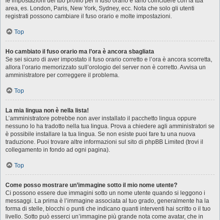
le impostazioni del tuo profilo per il fuso orario e farlo coincidere con la tua
area, es. London, Paris, New York, Sydney, ecc. Nota che solo gli utenti
registrati possono cambiare il fuso orario e molte impostazioni.
Top
Ho cambiato il fuso orario ma l’ora è ancora sbagliata
Se sei sicuro di aver impostato il fuso orario corretto e l’ora è ancora scorretta,
allora l’orario memorizzato sull’orologio del server non è corretto. Avvisa un
amministratore per correggere il problema.
Top
La mia lingua non è nella lista!
L’amministratore potrebbe non aver installato il pacchetto lingua oppure
nessuno lo ha tradotto nella tua lingua. Prova a chiedere agli amministratori se
è possibile installare la tua lingua. Se non esiste puoi fare tu una nuova
traduzione. Puoi trovare altre informazioni sul sito di phpBB Limited (trovi il
collegamento in fondo ad ogni pagina).
Top
Come posso mostrare un’immagine sotto il mio nome utente?
Ci possono essere due immagini sotto un nome utente quando si leggono i
messaggi. La prima è l’immagine associata al tuo grado, generalmente ha la
forma di stelle, blocchi o punti che indicano quanti interventi hai scritto o il tuo
livello. Sotto può esserci un’immagine più grande nota come avatar, che in