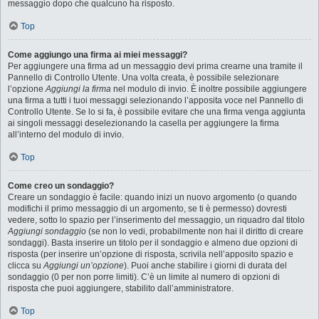
messaggio dopo che qualcuno ha risposto.
Top
Come aggiungo una firma ai miei messaggi?
Per aggiungere una firma ad un messaggio devi prima crearne una tramite il
Pannello di Controllo Utente. Una volta creata, è possibile selezionare
l’opzione
Aggiungi la firma
nel modulo di invio. È inoltre possibile aggiungere
una firma a tutti i tuoi messaggi selezionando l’apposita voce nel Pannello di
Controllo Utente. Se lo si fa, è possibile evitare che una firma venga aggiunta
ai singoli messaggi deselezionando la casella per aggiungere la firma
all’interno del modulo di invio.
Top
Come creo un sondaggio?
Creare un sondaggio è facile: quando inizi un nuovo argomento (o quando
modifichi il primo messaggio di un argomento, se ti è permesso) dovresti
vedere, sotto lo spazio per l’inserimento del messaggio, un riquadro dal titolo
Aggiungi sondaggio
(se non lo vedi, probabilmente non hai il diritto di creare
sondaggi). Basta inserire un titolo per il sondaggio e almeno due opzioni di
risposta (per inserire un’opzione di risposta, scrivila nell’apposito spazio e
clicca su
Aggiungi un’opzione
). Puoi anche stabilire i giorni di durata del
sondaggio (0 per non porre limiti). C’è un limite al numero di opzioni di
risposta che puoi aggiungere, stabilito dall’amministratore.
Top