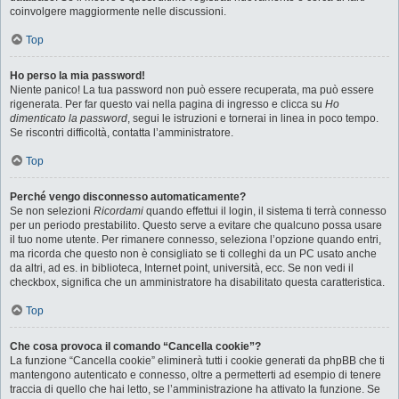
coinvolgere maggiormente nelle discussioni.
Top
Ho perso la mia password!
Niente panico! La tua password non può essere recuperata, ma può essere
rigenerata. Per far questo vai nella pagina di ingresso e clicca su
Ho
dimenticato la password
, segui le istruzioni e tornerai in linea in poco tempo.
Se riscontri difficoltà, contatta l’amministratore.
Top
Perché vengo disconnesso automaticamente?
Se non selezioni
Ricordami
quando effettui il login, il sistema ti terrà connesso
per un periodo prestabilito. Questo serve a evitare che qualcuno possa usare
il tuo nome utente. Per rimanere connesso, seleziona l’opzione quando entri,
ma ricorda che questo non è consigliato se ti colleghi da un PC usato anche
da altri, ad es. in biblioteca, Internet point, università, ecc. Se non vedi il
checkbox, significa che un amministratore ha disabilitato questa caratteristica.
Top
Che cosa provoca il comando “Cancella cookie”?
La funzione “Cancella cookie” eliminerà tutti i cookie generati da phpBB che ti
mantengono autenticato e connesso, oltre a permetterti ad esempio di tenere
traccia di quello che hai letto, se l’amministrazione ha attivato la funzione. Se