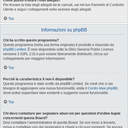
Come posso trovare i miei allegati?
Per trovare la lista degli allegati da te caricati, vai nel tuo Pannello di Controllo
Utente e segui i collegamenti nella sezione degli allegati.
Top
Informazioni su phpBB
Chi ha scritto questo programma?
Questo programma (nella sua forma originale) è prodotto e rilasciato da
phpBB Limited
. È reso disponibile sotto la GNU General Public Licence
versione 2 (GPL-2.0) e può essere liberamente distribuito; clicca sul
collegamento per maggiori informazioni.
Top
Perché la caratteristica X non è disponibile?
Questo programma è stato scritto da phpBB Limited. Se credi che ci sia
bisogno di aggiungere una nuova funzionalità, visita il
Centro Idee phpBB
,
dove potrai supportare idee esistenti o suggerire nuove funzionalità.
Top
Chi devo contattare per segnalare abusi e/o per questioni d’ordine legale
concernenti questa Board?
Devi contattare l’amministratore di questa Board. Se non riesci a trovarlo,
prova a contattare uno dei moderatori e chiedi a chi puoi rivolgerti. Se ancora