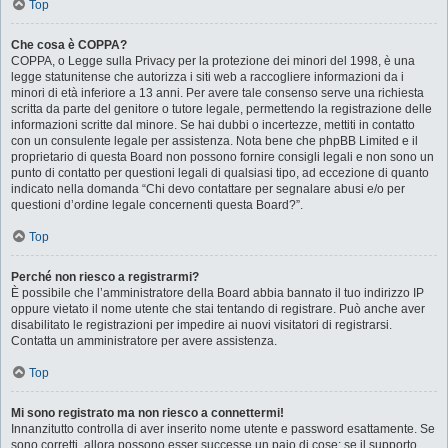
Top
Che cosa è COPPA?
COPPA, o Legge sulla Privacy per la protezione dei minori del 1998, è una
legge statunitense che autorizza i siti web a raccogliere informazioni da i
minori di età inferiore a 13 anni. Per avere tale consenso serve una richiesta
scritta da parte del genitore o tutore legale, permettendo la registrazione delle
informazioni scritte dal minore. Se hai dubbi o incertezze, mettiti in contatto
con un consulente legale per assistenza. Nota bene che phpBB Limited e il
proprietario di questa Board non possono fornire consigli legali e non sono un
punto di contatto per questioni legali di qualsiasi tipo, ad eccezione di quanto
indicato nella domanda “Chi devo contattare per segnalare abusi e/o per
questioni d’ordine legale concernenti questa Board?”.
Top
Perché non riesco a registrarmi?
È possibile che l’amministratore della Board abbia bannato il tuo indirizzo IP
oppure vietato il nome utente che stai tentando di registrare. Può anche aver
disabilitato le registrazioni per impedire ai nuovi visitatori di registrarsi.
Contatta un amministratore per avere assistenza.
Top
Mi sono registrato ma non riesco a connettermi!
Innanzitutto controlla di aver inserito nome utente e password esattamente. Se
sono corretti, allora possono esser successe un paio di cose: se il supporto