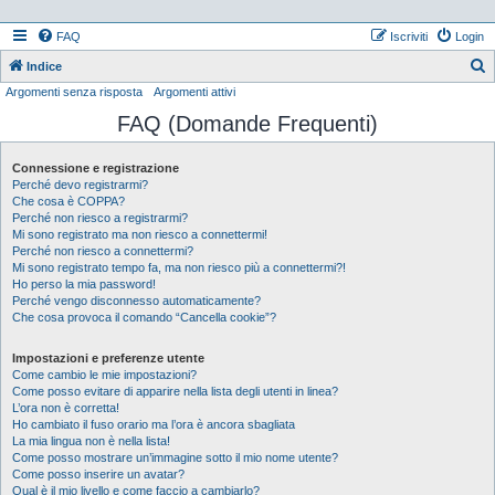
FAQ
Iscriviti
Login
Indice
Argomenti senza risposta
Argomenti attivi
e
FAQ (Domande Frequenti)
r
c
Connessione e registrazione
a
Perché devo registrarmi?
Che cosa è COPPA?
Perché non riesco a registrarmi?
Mi sono registrato ma non riesco a connettermi!
Perché non riesco a connettermi?
Mi sono registrato tempo fa, ma non riesco più a connettermi?!
Ho perso la mia password!
Perché vengo disconnesso automaticamente?
Che cosa provoca il comando “Cancella cookie”?
Impostazioni e preferenze utente
Come cambio le mie impostazioni?
Come posso evitare di apparire nella lista degli utenti in linea?
L’ora non è corretta!
Ho cambiato il fuso orario ma l’ora è ancora sbagliata
La mia lingua non è nella lista!
Come posso mostrare un’immagine sotto il mio nome utente?
Come posso inserire un avatar?
Qual è il mio livello e come faccio a cambiarlo?