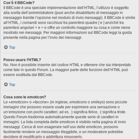
Cos’è il BBCode?
Il BBCode è una speciale implementazione dell’HTML; l’utilizzo è soggetto
alla scelta dell’amministratore (puoi anche disabilitarlo di messaggio in
messaggio tramite l’opzione nel modulo di invio messaggi). Il BBCode è simile
all’HTML, i comandi sono racchiusi tra parentesi quadre [ e ] anziché tra
parentesi angolari < e > e offre un controllo maggiore su cosa e come viene
mostrato nei messaggi. Per maggiori informazioni sul BBCode leggi la guida
presente nella pagina per l’invio dei messaggi.
Top
Posso usare l’HTML?
No. Non è possibile inserire del codice HTML e ottenere che sia interpretato
come tale in questo Forum. La maggior parte delle funzioni dell’HTML può
essere sostituita dal BBCode.
Top
Cosa sono le emoticon?
Le «emoticon» o «faccine» (in inglese,
emoticons
o
smileys
) sono piccole
immagini che possono essere usate per esprimere una sensazione o
un’emozione con pochi caratteri; ad es. :) significa felice, :( significa triste.
Questo Forum trasforma automaticamente queste serie di caratteri in
immagini. La lista completa delle emoticon è visibile nella pagina di invio
messaggi. Cerca di non esagerare nell’uso delle emoticon, possono
facilmente rendere un messaggio illeggibile, e un moderatore potrebbe
decidere di modificarlo o addirittura rimuoverlo.