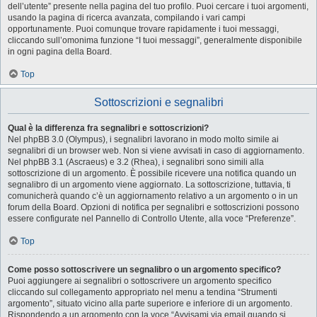
dell’utente” presente nella pagina del tuo profilo. Puoi cercare i tuoi argomenti,
usando la pagina di ricerca avanzata, compilando i vari campi
opportunamente. Puoi comunque trovare rapidamente i tuoi messaggi,
cliccando sull’omonima funzione “I tuoi messaggi”, generalmente disponibile
in ogni pagina della Board.
Top
Sottoscrizioni e segnalibri
Qual è la differenza fra segnalibri e sottoscrizioni?
Nel phpBB 3.0 (Olympus), i segnalibri lavorano in modo molto simile ai
segnalibri di un browser web. Non si viene avvisati in caso di aggiornamento.
Nel phpBB 3.1 (Ascraeus) e 3.2 (Rhea), i segnalibri sono simili alla
sottoscrizione di un argomento. È possibile ricevere una notifica quando un
segnalibro di un argomento viene aggiornato. La sottoscrizione, tuttavia, ti
comunicherà quando c’è un aggiornamento relativo a un argomento o in un
forum della Board. Opzioni di notifica per segnalibri e sottoscrizioni possono
essere configurate nel Pannello di Controllo Utente, alla voce “Preferenze”.
Top
Come posso sottoscrivere un segnalibro o un argomento specifico?
Puoi aggiungere ai segnalibri o sottoscrivere un argomento specifico
cliccando sul collegamento appropriato nel menu a tendina “Strumenti
argomento”, situato vicino alla parte superiore e inferiore di un argomento.
Rispondendo a un argomento con la voce “Avvisami via email quando si