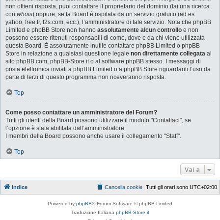
non ottieni risposta, puoi contattare il proprietario del dominio (fai una ricerca
con
whois
) oppure, se la Board è ospitata da un servizio gratuito (ad es.
yahoo, free.fr, f2s.com, ecc.), l’amministratore di tale servizio. Nota che phpBB
Limited e phpBB Store non hanno
assolutamente alcun controllo
e non
possono essere ritenuti responsabili di come, dove e da chi viene utilizzata
questa Board. È assolutamente inutile contattare phpBB Limited o phpBB
Store in relazione a qualsiasi questione legale
non direttamente collegata
al
sito phpBB.com, phpBB-Store.it o al software phpBB stesso. I messaggi di
posta elettronica inviati a phpBB Limited o a phpBB Store riguardanti l’uso da
parte di terzi di questo programma non riceveranno risposta.
Top
Come posso contattare un amministratore del Forum?
Tutti gli utenti della Board possono utilizzare il modulo "Contattaci", se
l’opzione è stata abilitata dall’amministratore.
I membri della Board possono anche usare il collegamento "Staff".
Top
Vai a
Indice
Cancella cookie
Tutti gli orari sono
UTC+02:00
Powered by
phpBB
® Forum Software © phpBB Limited
Traduzione Italiana
phpBB-Store.it