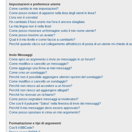
Impostazioni e preferenze utente
Come cambio le mie impostazioni?
Come posso evitare di apparire nella lista degli utenti in linea?
L’ora non è corretta!
Ho cambiato il fuso orario ma l’ora è ancora sbagliata
La mia lingua non è nella lista!
Come posso mostrare un’immagine sotto il mio nome utente?
Come posso inserire un avatar?
Qual è il mio livello e come faccio a cambiarlo?
Perché quando clicco sul collegamento all’indirizzo di posta di un utente mi chiede di
Invio Messaggi
Come apro un argomento o invio un messaggio in un forum?
Come modifico o cancello un messaggio?
Come aggiungo una firma ai miei messaggi?
Come creo un sondaggio?
Perché non è possibile aggiungere ulteriori opzioni del sondaggio?
Come modifico o cancello un sondaggio?
Perché non riesco ad accedere a un forum?
Perché non riesco ad aggiungere allegati?
Perché ho ricevuto un richiamo?
Come posso segnalare messaggi ai moderatori?
Che cos’è il pulsante “Salva” nella finestra di invio dei messaggi?
Perché il mio messaggio deve essere approvato?
Come posso spostare in cima un mio argomento?
Formattazione e tipi di argomenti
Cos’è il BBCode?