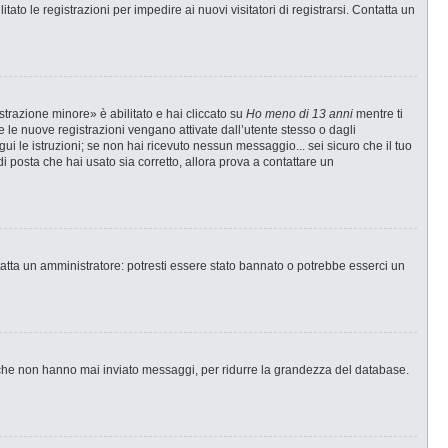
ato le registrazioni per impedire ai nuovi visitatori di registrarsi. Contatta un
strazione minore» è abilitato e hai cliccato su
Ho meno di 13 anni
mentre ti
te le nuove registrazioni vengano attivate dall’utente stesso o dagli
egui le istruzioni; se non hai ricevuto nessun messaggio... sei sicuro che il tuo
di posta che hai usato sia corretto, allora prova a contattare un
tatta un amministratore: potresti essere stato bannato o potrebbe esserci un
i che non hanno mai inviato messaggi, per ridurre la grandezza del database.