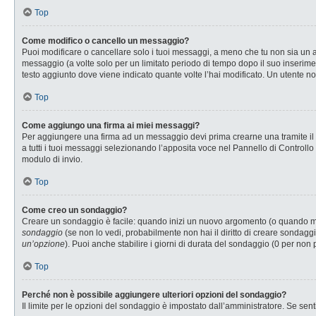
Top
Come modifico o cancello un messaggio?
Puoi modificare o cancellare solo i tuoi messaggi, a meno che tu non sia u
messaggio (a volte solo per un limitato periodo di tempo dopo il suo inserim
testo aggiunto dove viene indicato quante volte l’hai modificato. Un utente
Top
Come aggiungo una firma ai miei messaggi?
Per aggiungere una firma ad un messaggio devi prima crearne una tramite il P
a tutti i tuoi messaggi selezionando l’apposita voce nel Pannello di Controllo
modulo di invio.
Top
Come creo un sondaggio?
Creare un sondaggio è facile: quando inizi un nuovo argomento (o quando modi
sondaggio
(se non lo vedi, probabilmente non hai il diritto di creare sondaggi
un’opzione
). Puoi anche stabilire i giorni di durata del sondaggio (0 per non 
Top
Perché non è possibile aggiungere ulteriori opzioni del sondaggio?
Il limite per le opzioni del sondaggio è impostato dall’amministratore. Se senti