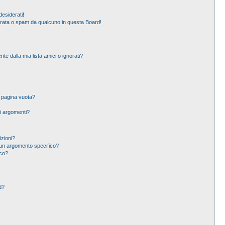
esiderati!
erata o spam da qualcuno in questa Board!
 dalla mia lista amici o ignorati?
a pagina vuota?
i argomenti?
izioni?
un argomento specifico?
ico?
d?