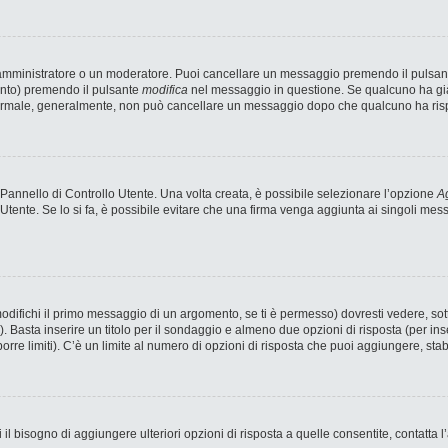
n amministratore o un moderatore. Puoi cancellare un messaggio premendo il pulsan
ento) premendo il pulsante
modifica
nel messaggio in questione. Se qualcuno ha già 
 normale, generalmente, non può cancellare un messaggio dopo che qualcuno ha ris
annello di Controllo Utente. Una volta creata, è possibile selezionare l’opzione
Ag
 Utente. Se lo si fa, è possibile evitare che una firma venga aggiunta ai singoli me
fichi il primo messaggio di un argomento, se ti è permesso) dovresti vedere, sotto
). Basta inserire un titolo per il sondaggio e almeno due opzioni di risposta (per ins
porre limiti). C’è un limite al numero di opzioni di risposta che puoi aggiungere, stab
 il bisogno di aggiungere ulteriori opzioni di risposta a quelle consentite, contatta