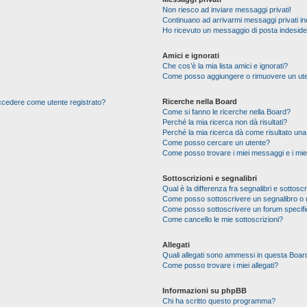
Non riesco ad inviare messaggi privati!
Continuano ad arrivarmi messaggi privati ind
Ho ricevuto un messaggio di posta indesid
Amici e ignorati
Che cos’è la mia lista amici e ignorati?
Come posso aggiungere o rimuovere un utente
Ricerche nella Board
 accedere come utente registrato?
Come si fanno le ricerche nella Board?
Perché la mia ricerca non dà risultati?
Perché la mia ricerca dà come risultato un
Come posso cercare un utente?
Come posso trovare i miei messaggi e i mie
Sottoscrizioni e segnalibri
Qual è la differenza fra segnalibri e sottoscr
Come posso sottoscrivere un segnalibro o 
Come posso sottoscrivere un forum specif
Come cancello le mie sottoscrizioni?
Allegati
Quali allegati sono ammessi in questa Boar
Come posso trovare i miei allegati?
Informazioni su phpBB
Chi ha scritto questo programma?