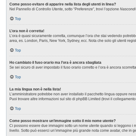
Come posso evitare di apparire nella lista degli utenti in linea?
Nel Pannello di Controllo Utente, sotto “Preferenze”, trovi l’opzione
Nascondi i
Top
L’ora non è corretta!
L’ora è quasi sicuramente corretta, comunque l’ora che stai vedendo potrebbe es
area, es. London, Paris, New York, Sydney, ecc. Nota che solo gli utenti regis
Top
Ho cambiato il fuso orario ma l’ora è ancora sbagliata
Se sei sicuro di aver impostato il fuso orario corretto e l’ora è ancora scorret
Top
La mia lingua non è nella lista!
L’amministratore potrebbe non aver installato il pacchetto lingua oppure nessu
Puoi trovare altre informazioni sul sito di phpBB Limited (trovi il collegament
Top
Come posso mostrare un’immagine sotto il mio nome utente?
Ci possono essere due immagini sotto un nome utente quando si leggono i messa
livello. Sotto può esserci un’immagine più grande nota come avatar, che in ge