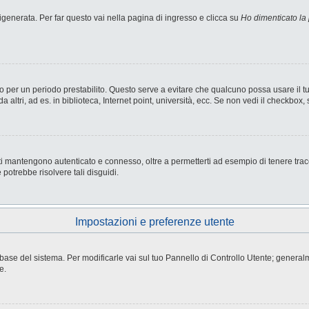
enerata. Per far questo vai nella pagina di ingresso e clicca su
Ho dimenticato la
nesso per un periodo prestabilito. Questo serve a evitare che qualcuno possa usare i
ltri, ad es. in biblioteca, Internet point, università, ecc. Se non vedi il checkbox, 
i mantengono autenticato e connesso, oltre a permetterti ad esempio di tenere tracci
potrebbe risolvere tali disguidi.
Impostazioni e preferenze utente
atabase del sistema. Per modificarle vai sul tuo Pannello di Controllo Utente; gene
e.