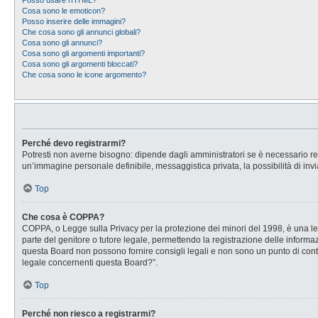
Posso usare l’HTML?
Cosa sono le emoticon?
Posso inserire delle immagini?
Che cosa sono gli annunci globali?
Cosa sono gli annunci?
Cosa sono gli argomenti importanti?
Cosa sono gli argomenti bloccati?
Che cosa sono le icone argomento?
Perché devo registrarmi?
Potresti non averne bisogno: dipende dagli amministratori se è necessario regi
un’immagine personale definibile, messaggistica privata, la possibilità di invi
Top
Che cosa è COPPA?
COPPA, o Legge sulla Privacy per la protezione dei minori del 1998, è una legg
parte del genitore o tutore legale, permettendo la registrazione delle informaz
questa Board non possono fornire consigli legali e non sono un punto di conta
legale concernenti questa Board?”.
Top
Perché non riesco a registrarmi?