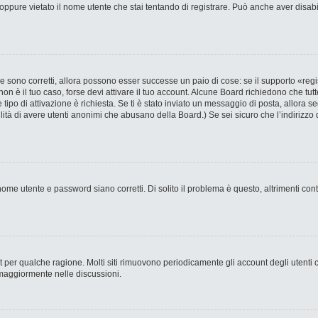
ppure vietato il nome utente che stai tentando di registrare. Può anche aver disabilit
 sono corretti, allora possono esser successe un paio di cose: se il supporto «regi
 non è il tuo caso, forse devi attivare il tuo account. Alcune Board richiedono che tut
 tipo di attivazione è richiesta. Se ti è stato inviato un messaggio di posta, allora s
bilità di avere utenti anonimi che abusano della Board.) Se sei sicuro che l’indirizzo 
ome utente e password siano corretti. Di solito il problema è questo, altrimenti con
nt per qualche ragione. Molti siti rimuovono periodicamente gli account degli utent
 maggiormente nelle discussioni.