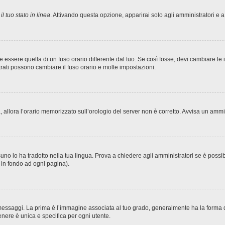
l tuo stato in linea
. Attivando questa opzione, apparirai solo agli amministratori e a
sere quella di un fuso orario differente dal tuo. Se così fosse, devi cambiare le imp
trati possono cambiare il fuso orario e molte impostazioni.
ta, allora l’orario memorizzato sull’orologio del server non è corretto. Avvisa un amm
no lo ha tradotto nella tua lingua. Prova a chiedere agli amministratori se è possibi
o in fondo ad ogni pagina).
ggi. La prima è l’immagine associata al tuo grado, generalmente ha la forma di stel
nere è unica e specifica per ogni utente.