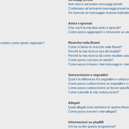
Non riesco ad inviare messaggi privati!
Continuano ad arrivarmi messaggi privati ind
Ho ricevuto un messaggio di posta indesid
Amici e ignorati
Che cos’è la mia lista amici e ignorati?
Come posso aggiungere o rimuovere un utente
Ricerche nella Board
 accedere come utente registrato?
Come si fanno le ricerche nella Board?
Perché la mia ricerca non dà risultati?
Perché la mia ricerca dà come risultato un
Come posso cercare un utente?
Come posso trovare i miei messaggi e i mie
Sottoscrizioni e segnalibri
Qual è la differenza fra segnalibri e sottoscr
Come posso sottoscrivere un segnalibro o 
Come posso sottoscrivere un forum specif
Come cancello le mie sottoscrizioni?
Allegati
Quali allegati sono ammessi in questa Boar
Come posso trovare i miei allegati?
Informazioni su phpBB
Chi ha scritto questo programma?