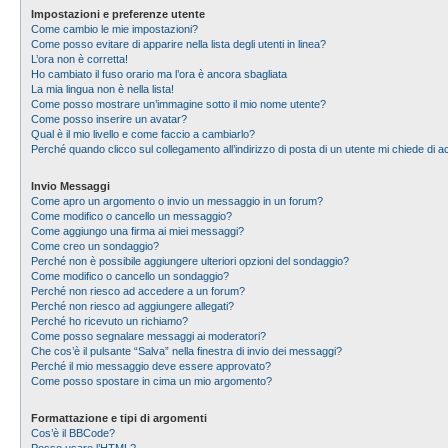
Impostazioni e preferenze utente
Come cambio le mie impostazioni?
Come posso evitare di apparire nella lista degli utenti in linea?
L’ora non è corretta!
Ho cambiato il fuso orario ma l’ora è ancora sbagliata
La mia lingua non è nella lista!
Come posso mostrare un’immagine sotto il mio nome utente?
Come posso inserire un avatar?
Qual è il mio livello e come faccio a cambiarlo?
Perché quando clicco sul collegamento all’indirizzo di posta di un utente mi chiede di
Invio Messaggi
Come apro un argomento o invio un messaggio in un forum?
Come modifico o cancello un messaggio?
Come aggiungo una firma ai miei messaggi?
Come creo un sondaggio?
Perché non è possibile aggiungere ulteriori opzioni del sondaggio?
Come modifico o cancello un sondaggio?
Perché non riesco ad accedere a un forum?
Perché non riesco ad aggiungere allegati?
Perché ho ricevuto un richiamo?
Come posso segnalare messaggi ai moderatori?
Che cos’è il pulsante “Salva” nella finestra di invio dei messaggi?
Perché il mio messaggio deve essere approvato?
Come posso spostare in cima un mio argomento?
Formattazione e tipi di argomenti
Cos’è il BBCode?