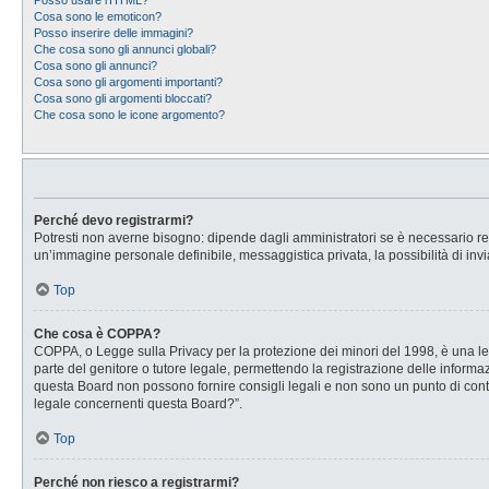
Posso usare l’HTML?
Cosa sono le emoticon?
Posso inserire delle immagini?
Che cosa sono gli annunci globali?
Cosa sono gli annunci?
Cosa sono gli argomenti importanti?
Cosa sono gli argomenti bloccati?
Che cosa sono le icone argomento?
Perché devo registrarmi?
Potresti non averne bisogno: dipende dagli amministratori se è necessario regi
un’immagine personale definibile, messaggistica privata, la possibilità di invi
Top
Che cosa è COPPA?
COPPA, o Legge sulla Privacy per la protezione dei minori del 1998, è una legg
parte del genitore o tutore legale, permettendo la registrazione delle informaz
questa Board non possono fornire consigli legali e non sono un punto di conta
legale concernenti questa Board?”.
Top
Perché non riesco a registrarmi?