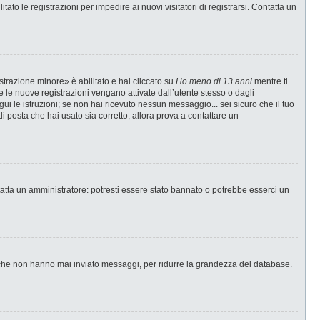
ato le registrazioni per impedire ai nuovi visitatori di registrarsi. Contatta un
strazione minore» è abilitato e hai cliccato su
Ho meno di 13 anni
mentre ti
te le nuove registrazioni vengano attivate dall’utente stesso o dagli
egui le istruzioni; se non hai ricevuto nessun messaggio... sei sicuro che il tuo
di posta che hai usato sia corretto, allora prova a contattare un
tatta un amministratore: potresti essere stato bannato o potrebbe esserci un
i che non hanno mai inviato messaggi, per ridurre la grandezza del database.