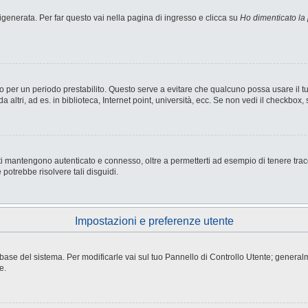
enerata. Per far questo vai nella pagina di ingresso e clicca su
Ho dimenticato la
nesso per un periodo prestabilito. Questo serve a evitare che qualcuno possa usare i
ltri, ad es. in biblioteca, Internet point, università, ecc. Se non vedi il checkbox, 
i mantengono autenticato e connesso, oltre a permetterti ad esempio di tenere tracci
potrebbe risolvere tali disguidi.
Impostazioni e preferenze utente
atabase del sistema. Per modificarle vai sul tuo Pannello di Controllo Utente; gene
e.