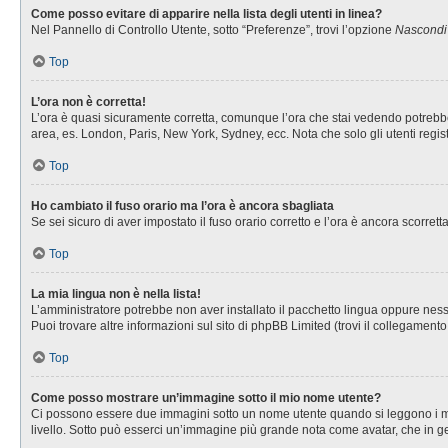
Come posso evitare di apparire nella lista degli utenti in linea?
Nel Pannello di Controllo Utente, sotto “Preferenze”, trovi l’opzione
Nascondi i
Top
L’ora non è corretta!
L’ora è quasi sicuramente corretta, comunque l’ora che stai vedendo potrebbe es
area, es. London, Paris, New York, Sydney, ecc. Nota che solo gli utenti regis
Top
Ho cambiato il fuso orario ma l’ora è ancora sbagliata
Se sei sicuro di aver impostato il fuso orario corretto e l’ora è ancora scorret
Top
La mia lingua non è nella lista!
L’amministratore potrebbe non aver installato il pacchetto lingua oppure nessu
Puoi trovare altre informazioni sul sito di phpBB Limited (trovi il collegament
Top
Come posso mostrare un’immagine sotto il mio nome utente?
Ci possono essere due immagini sotto un nome utente quando si leggono i messa
livello. Sotto può esserci un’immagine più grande nota come avatar, che in ge