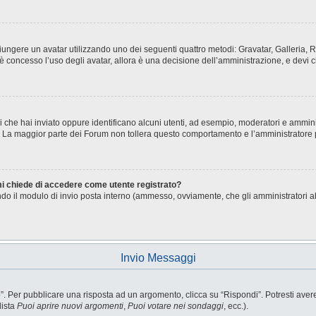
aggiungere un avatar utilizzando uno dei seguenti quattro metodi: Gravatar, Galleria
è concesso l’uso degli avatar, allora è una decisione dell’amministrazione, e devi c
i che hai inviato oppure identificano alcuni utenti, ad esempio, moderatori e ammini
o. La maggior parte dei Forum non tollera questo comportamento e l’amministratore
 mi chiede di accedere come utente registrato?
sando il modulo di invio posta interno (ammesso, ovviamente, che gli amministratori 
Invio Messaggi
Per pubblicare una risposta ad un argomento, clicca su “Rispondi”. Potresti avere b
lista
Puoi aprire nuovi argomenti
,
Puoi votare nei sondaggi
, ecc.).