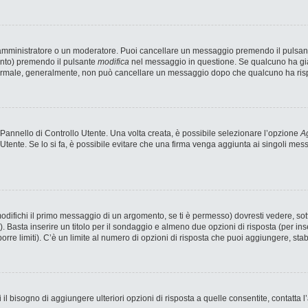
n amministratore o un moderatore. Puoi cancellare un messaggio premendo il pulsan
ento) premendo il pulsante
modifica
nel messaggio in questione. Se qualcuno ha già 
 normale, generalmente, non può cancellare un messaggio dopo che qualcuno ha ris
annello di Controllo Utente. Una volta creata, è possibile selezionare l’opzione
Ag
 Utente. Se lo si fa, è possibile evitare che una firma venga aggiunta ai singoli me
fichi il primo messaggio di un argomento, se ti è permesso) dovresti vedere, sotto
). Basta inserire un titolo per il sondaggio e almeno due opzioni di risposta (per ins
porre limiti). C’è un limite al numero di opzioni di risposta che puoi aggiungere, stab
 il bisogno di aggiungere ulteriori opzioni di risposta a quelle consentite, contatta