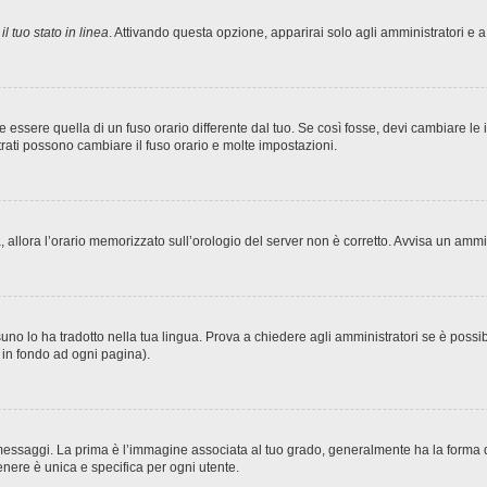
l tuo stato in linea
. Attivando questa opzione, apparirai solo agli amministratori e a
sere quella di un fuso orario differente dal tuo. Se così fosse, devi cambiare le imp
trati possono cambiare il fuso orario e molte impostazioni.
ta, allora l’orario memorizzato sull’orologio del server non è corretto. Avvisa un amm
no lo ha tradotto nella tua lingua. Prova a chiedere agli amministratori se è possibi
o in fondo ad ogni pagina).
ggi. La prima è l’immagine associata al tuo grado, generalmente ha la forma di stel
nere è unica e specifica per ogni utente.