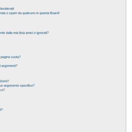
esiderati!
erata o spam da qualcuno in questa Board!
 dalla mia lista amici o ignorati?
a pagina vuota?
i argomenti?
izioni?
un argomento specifico?
ico?
d?