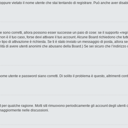
ppure vietato il nome utente che stai tentando di registrare. Può anche aver disabilit
 sono corretti, allora possono esser successe un paio di cose: se il supporto «regi
 non è il tuo caso, forse devi attivare il tuo account. Alcune Board richiedono che tut
 tipo di attivazione è richiesta. Se ti è stato inviato un messaggio di posta, allora s
bilità di avere utenti anonimi che abusano della Board.) Se sei sicuro che l’indirizzo 
ome utente e password siano corretti. Di solito il problema è questo, altrimenti con
nt per qualche ragione. Molti siti rimuovono periodicamente gli account degli utent
 maggiormente nelle discussioni.