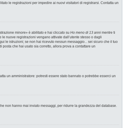
ato le registrazioni per impedire ai nuovi visitatori di registrarsi. Contatta un
strazione minore» è abilitato e hai cliccato su
Ho meno di 13 anni
mentre ti
te le nuove registrazioni vengano attivate dall’utente stesso o dagli
egui le istruzioni; se non hai ricevuto nessun messaggio... sei sicuro che il tuo
di posta che hai usato sia corretto, allora prova a contattare un
tatta un amministratore: potresti essere stato bannato o potrebbe esserci un
i che non hanno mai inviato messaggi, per ridurre la grandezza del database.