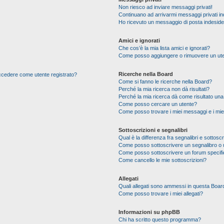
Non riesco ad inviare messaggi privati!
Continuano ad arrivarmi messaggi privati ind
Ho ricevuto un messaggio di posta indesid
Amici e ignorati
Che cos’è la mia lista amici e ignorati?
Come posso aggiungere o rimuovere un utente
Ricerche nella Board
 accedere come utente registrato?
Come si fanno le ricerche nella Board?
Perché la mia ricerca non dà risultati?
Perché la mia ricerca dà come risultato un
Come posso cercare un utente?
Come posso trovare i miei messaggi e i mie
Sottoscrizioni e segnalibri
Qual è la differenza fra segnalibri e sottoscr
Come posso sottoscrivere un segnalibro o 
Come posso sottoscrivere un forum specif
Come cancello le mie sottoscrizioni?
Allegati
Quali allegati sono ammessi in questa Boar
Come posso trovare i miei allegati?
Informazioni su phpBB
Chi ha scritto questo programma?