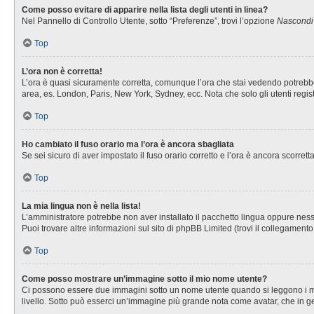
Come posso evitare di apparire nella lista degli utenti in linea?
Nel Pannello di Controllo Utente, sotto “Preferenze”, trovi l’opzione
Nascondi i
Top
L’ora non è corretta!
L’ora è quasi sicuramente corretta, comunque l’ora che stai vedendo potrebbe es
area, es. London, Paris, New York, Sydney, ecc. Nota che solo gli utenti regis
Top
Ho cambiato il fuso orario ma l’ora è ancora sbagliata
Se sei sicuro di aver impostato il fuso orario corretto e l’ora è ancora scorret
Top
La mia lingua non è nella lista!
L’amministratore potrebbe non aver installato il pacchetto lingua oppure nessu
Puoi trovare altre informazioni sul sito di phpBB Limited (trovi il collegament
Top
Come posso mostrare un’immagine sotto il mio nome utente?
Ci possono essere due immagini sotto un nome utente quando si leggono i messa
livello. Sotto può esserci un’immagine più grande nota come avatar, che in ge