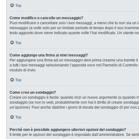
Top
Come modifico o cancello un messaggio?
Puoi modificare o cancellare solo i tuoi messaggi, a meno che tu non sia u
messaggio (a volte solo per un limitato periodo di tempo dopo il suo inserim
testo aggiunto dove viene indicato quante volte l’hai modificato. Un utente
Top
Come aggiungo una firma ai miei messaggi?
Per aggiungere una firma ad un messaggio devi prima crearne una tramite il P
a tutti i tuoi messaggi selezionando l’apposita voce nel Pannello di Controllo
modulo di invio.
Top
Come creo un sondaggio?
Creare un sondaggio è facile: quando inizi un nuovo argomento (o quando modi
sondaggio
(se non lo vedi, probabilmente non hai il diritto di creare sondaggi
un’opzione
). Puoi anche stabilire i giorni di durata del sondaggio (0 per non 
Top
Perché non è possibile aggiungere ulteriori opzioni del sondaggio?
Il limite per le opzioni del sondaggio è impostato dall’amministratore. Se senti