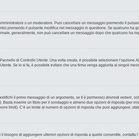
n amministratore o un moderatore. Puoi cancellare un messaggio premendo il pulsan
ento) premendo il pulsante
modifica
nel messaggio in questione. Se qualcuno ha già 
 normale, generalmente, non può cancellare un messaggio dopo che qualcuno ha ris
annello di Controllo Utente. Una volta creata, è possibile selezionare l’opzione
Ag
 Utente. Se lo si fa, è possibile evitare che una firma venga aggiunta ai singoli me
fichi il primo messaggio di un argomento, se ti è permesso) dovresti vedere, sotto
). Basta inserire un titolo per il sondaggio e almeno due opzioni di risposta (per ins
porre limiti). C’è un limite al numero di opzioni di risposta che puoi aggiungere, stab
 il bisogno di aggiungere ulteriori opzioni di risposta a quelle consentite, contatta