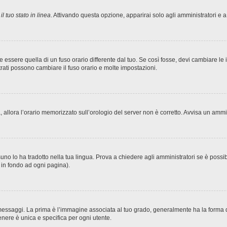
l tuo stato in linea
. Attivando questa opzione, apparirai solo agli amministratori e a
sere quella di un fuso orario differente dal tuo. Se così fosse, devi cambiare le imp
trati possono cambiare il fuso orario e molte impostazioni.
ta, allora l’orario memorizzato sull’orologio del server non è corretto. Avvisa un amm
no lo ha tradotto nella tua lingua. Prova a chiedere agli amministratori se è possibi
o in fondo ad ogni pagina).
ggi. La prima è l’immagine associata al tuo grado, generalmente ha la forma di stel
nere è unica e specifica per ogni utente.