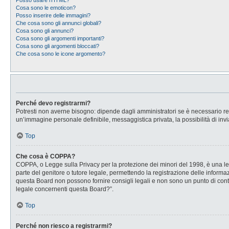
Posso usare l’HTML?
Cosa sono le emoticon?
Posso inserire delle immagini?
Che cosa sono gli annunci globali?
Cosa sono gli annunci?
Cosa sono gli argomenti importanti?
Cosa sono gli argomenti bloccati?
Che cosa sono le icone argomento?
Perché devo registrarmi?
Potresti non averne bisogno: dipende dagli amministratori se è necessario regi
un’immagine personale definibile, messaggistica privata, la possibilità di invi
Top
Che cosa è COPPA?
COPPA, o Legge sulla Privacy per la protezione dei minori del 1998, è una legg
parte del genitore o tutore legale, permettendo la registrazione delle informaz
questa Board non possono fornire consigli legali e non sono un punto di conta
legale concernenti questa Board?”.
Top
Perché non riesco a registrarmi?