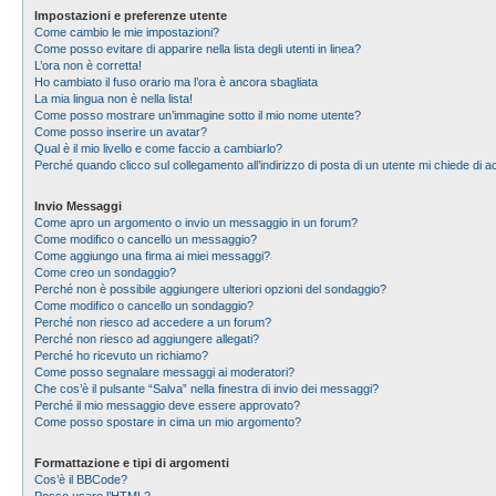
Impostazioni e preferenze utente
Come cambio le mie impostazioni?
Come posso evitare di apparire nella lista degli utenti in linea?
L’ora non è corretta!
Ho cambiato il fuso orario ma l’ora è ancora sbagliata
La mia lingua non è nella lista!
Come posso mostrare un’immagine sotto il mio nome utente?
Come posso inserire un avatar?
Qual è il mio livello e come faccio a cambiarlo?
Perché quando clicco sul collegamento all’indirizzo di posta di un utente mi chiede di
Invio Messaggi
Come apro un argomento o invio un messaggio in un forum?
Come modifico o cancello un messaggio?
Come aggiungo una firma ai miei messaggi?
Come creo un sondaggio?
Perché non è possibile aggiungere ulteriori opzioni del sondaggio?
Come modifico o cancello un sondaggio?
Perché non riesco ad accedere a un forum?
Perché non riesco ad aggiungere allegati?
Perché ho ricevuto un richiamo?
Come posso segnalare messaggi ai moderatori?
Che cos’è il pulsante “Salva” nella finestra di invio dei messaggi?
Perché il mio messaggio deve essere approvato?
Come posso spostare in cima un mio argomento?
Formattazione e tipi di argomenti
Cos’è il BBCode?