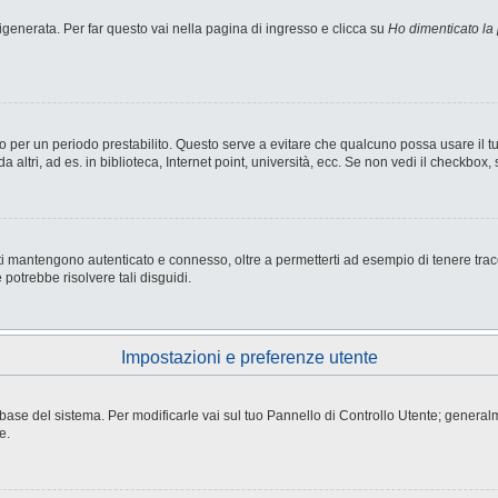
enerata. Per far questo vai nella pagina di ingresso e clicca su
Ho dimenticato la
nesso per un periodo prestabilito. Questo serve a evitare che qualcuno possa usare i
ltri, ad es. in biblioteca, Internet point, università, ecc. Se non vedi il checkbox, 
i mantengono autenticato e connesso, oltre a permetterti ad esempio di tenere tracci
potrebbe risolvere tali disguidi.
Impostazioni e preferenze utente
atabase del sistema. Per modificarle vai sul tuo Pannello di Controllo Utente; gene
e.