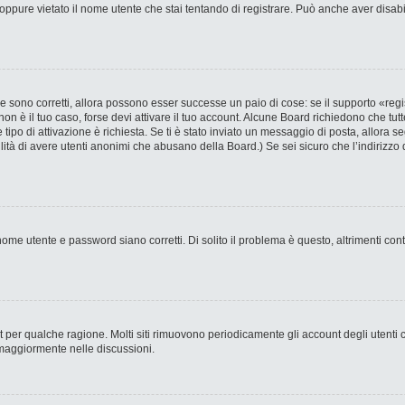
ppure vietato il nome utente che stai tentando di registrare. Può anche aver disabilit
 sono corretti, allora possono esser successe un paio di cose: se il supporto «regi
 non è il tuo caso, forse devi attivare il tuo account. Alcune Board richiedono che tut
 tipo di attivazione è richiesta. Se ti è stato inviato un messaggio di posta, allora s
bilità di avere utenti anonimi che abusano della Board.) Se sei sicuro che l’indirizzo 
ome utente e password siano corretti. Di solito il problema è questo, altrimenti con
nt per qualche ragione. Molti siti rimuovono periodicamente gli account degli utent
 maggiormente nelle discussioni.