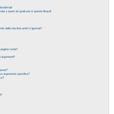
esiderati!
erata o spam da qualcuno in questa Board!
 dalla mia lista amici o ignorati?
a pagina vuota?
i argomenti?
izioni?
un argomento specifico?
ico?
d?