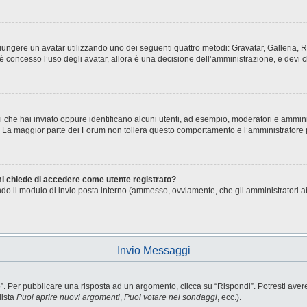
aggiungere un avatar utilizzando uno dei seguenti quattro metodi: Gravatar, Galleria
è concesso l’uso degli avatar, allora è una decisione dell’amministrazione, e devi c
i che hai inviato oppure identificano alcuni utenti, ad esempio, moderatori e ammini
o. La maggior parte dei Forum non tollera questo comportamento e l’amministratore
 mi chiede di accedere come utente registrato?
sando il modulo di invio posta interno (ammesso, ovviamente, che gli amministratori 
Invio Messaggi
Per pubblicare una risposta ad un argomento, clicca su “Rispondi”. Potresti avere b
lista
Puoi aprire nuovi argomenti
,
Puoi votare nei sondaggi
, ecc.).