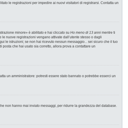
ato le registrazioni per impedire ai nuovi visitatori di registrarsi. Contatta un
strazione minore» è abilitato e hai cliccato su
Ho meno di 13 anni
mentre ti
te le nuove registrazioni vengano attivate dall’utente stesso o dagli
egui le istruzioni; se non hai ricevuto nessun messaggio... sei sicuro che il tuo
di posta che hai usato sia corretto, allora prova a contattare un
tatta un amministratore: potresti essere stato bannato o potrebbe esserci un
i che non hanno mai inviato messaggi, per ridurre la grandezza del database.