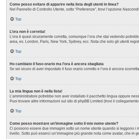
Come posso evitare di apparire nella lista degli utenti in linea?
Nel Pannello di Controllo Utente, sotto “Preferenze”, trovi l’opzione
Nascondi i
Top
L’ora non è corretta!
L’ora è quasi sicuramente corretta, comunque l’ora che stai vedendo potrebbe es
area, es. London, Paris, New York, Sydney, ecc. Nota che solo gli utenti regis
Top
Ho cambiato il fuso orario ma l’ora è ancora sbagliata
Se sei sicuro di aver impostato il fuso orario corretto e l’ora è ancora scorret
Top
La mia lingua non è nella lista!
L’amministratore potrebbe non aver installato il pacchetto lingua oppure nessu
Puoi trovare altre informazioni sul sito di phpBB Limited (trovi il collegament
Top
Come posso mostrare un’immagine sotto il mio nome utente?
Ci possono essere due immagini sotto un nome utente quando si leggono i messa
livello. Sotto può esserci un’immagine più grande nota come avatar, che in ge