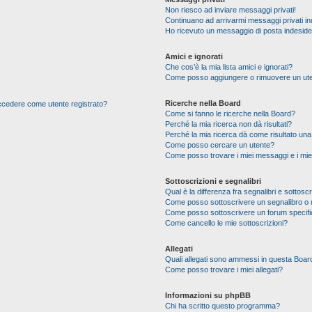
Non riesco ad inviare messaggi privati!
Continuano ad arrivarmi messaggi privati ind
Ho ricevuto un messaggio di posta indesid
Amici e ignorati
Che cos’è la mia lista amici e ignorati?
Come posso aggiungere o rimuovere un utente
Ricerche nella Board
 accedere come utente registrato?
Come si fanno le ricerche nella Board?
Perché la mia ricerca non dà risultati?
Perché la mia ricerca dà come risultato un
Come posso cercare un utente?
Come posso trovare i miei messaggi e i mie
Sottoscrizioni e segnalibri
Qual è la differenza fra segnalibri e sottoscr
Come posso sottoscrivere un segnalibro o 
Come posso sottoscrivere un forum specif
Come cancello le mie sottoscrizioni?
Allegati
Quali allegati sono ammessi in questa Boar
Come posso trovare i miei allegati?
Informazioni su phpBB
Chi ha scritto questo programma?