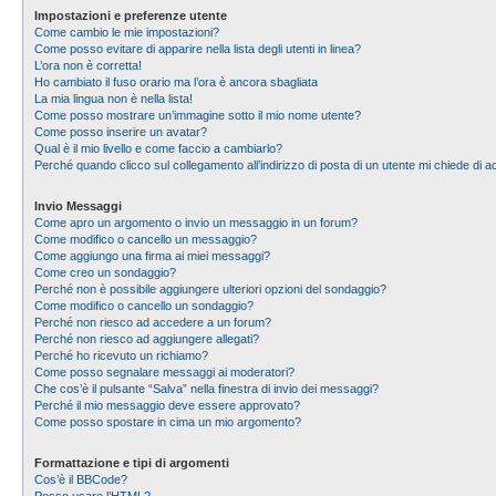
Impostazioni e preferenze utente
Come cambio le mie impostazioni?
Come posso evitare di apparire nella lista degli utenti in linea?
L’ora non è corretta!
Ho cambiato il fuso orario ma l’ora è ancora sbagliata
La mia lingua non è nella lista!
Come posso mostrare un’immagine sotto il mio nome utente?
Come posso inserire un avatar?
Qual è il mio livello e come faccio a cambiarlo?
Perché quando clicco sul collegamento all’indirizzo di posta di un utente mi chiede di
Invio Messaggi
Come apro un argomento o invio un messaggio in un forum?
Come modifico o cancello un messaggio?
Come aggiungo una firma ai miei messaggi?
Come creo un sondaggio?
Perché non è possibile aggiungere ulteriori opzioni del sondaggio?
Come modifico o cancello un sondaggio?
Perché non riesco ad accedere a un forum?
Perché non riesco ad aggiungere allegati?
Perché ho ricevuto un richiamo?
Come posso segnalare messaggi ai moderatori?
Che cos’è il pulsante “Salva” nella finestra di invio dei messaggi?
Perché il mio messaggio deve essere approvato?
Come posso spostare in cima un mio argomento?
Formattazione e tipi di argomenti
Cos’è il BBCode?