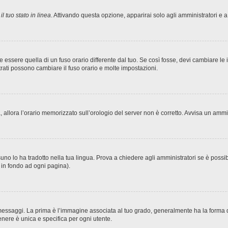
l tuo stato in linea
. Attivando questa opzione, apparirai solo agli amministratori e a
sere quella di un fuso orario differente dal tuo. Se così fosse, devi cambiare le imp
trati possono cambiare il fuso orario e molte impostazioni.
ta, allora l’orario memorizzato sull’orologio del server non è corretto. Avvisa un amm
no lo ha tradotto nella tua lingua. Prova a chiedere agli amministratori se è possibi
o in fondo ad ogni pagina).
ggi. La prima è l’immagine associata al tuo grado, generalmente ha la forma di stel
nere è unica e specifica per ogni utente.