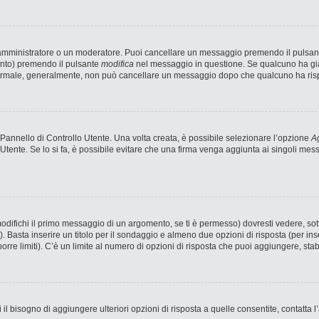
n amministratore o un moderatore. Puoi cancellare un messaggio premendo il pulsan
ento) premendo il pulsante
modifica
nel messaggio in questione. Se qualcuno ha già 
 normale, generalmente, non può cancellare un messaggio dopo che qualcuno ha ris
annello di Controllo Utente. Una volta creata, è possibile selezionare l’opzione
Ag
 Utente. Se lo si fa, è possibile evitare che una firma venga aggiunta ai singoli me
fichi il primo messaggio di un argomento, se ti è permesso) dovresti vedere, sotto
). Basta inserire un titolo per il sondaggio e almeno due opzioni di risposta (per ins
porre limiti). C’è un limite al numero di opzioni di risposta che puoi aggiungere, stab
 il bisogno di aggiungere ulteriori opzioni di risposta a quelle consentite, contatta