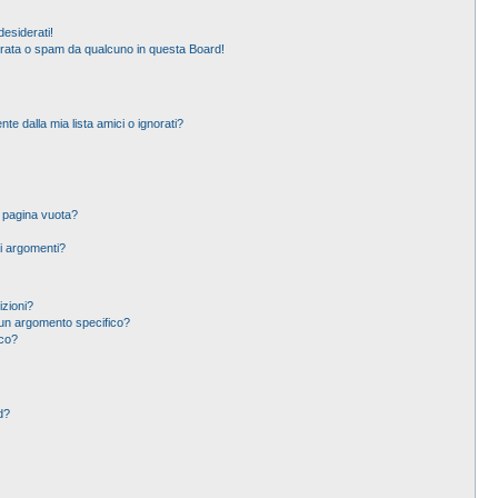
esiderati!
erata o spam da qualcuno in questa Board!
 dalla mia lista amici o ignorati?
a pagina vuota?
i argomenti?
izioni?
un argomento specifico?
ico?
d?