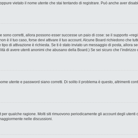
ppure vietato il nome utente che stai tentando di registrare. Può anche aver disabilit
 sono corretti, allora possono esser successe un paio di cose: se il supporto «regi
 non è il tuo caso, forse devi attivare il tuo account. Alcune Board richiedono che tut
 tipo di attivazione è richiesta. Se ti è stato inviato un messaggio di posta, allora s
bilità di avere utenti anonimi che abusano della Board.) Se sei sicuro che l’indirizzo 
ome utente e password siano corretti. Di solito il problema è questo, altrimenti con
nt per qualche ragione. Molti siti rimuovono periodicamente gli account degli utent
 maggiormente nelle discussioni.