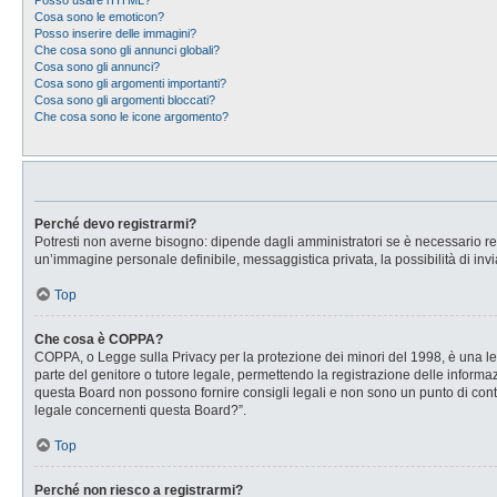
Posso usare l’HTML?
Cosa sono le emoticon?
Posso inserire delle immagini?
Che cosa sono gli annunci globali?
Cosa sono gli annunci?
Cosa sono gli argomenti importanti?
Cosa sono gli argomenti bloccati?
Che cosa sono le icone argomento?
Perché devo registrarmi?
Potresti non averne bisogno: dipende dagli amministratori se è necessario regi
un’immagine personale definibile, messaggistica privata, la possibilità di invi
Top
Che cosa è COPPA?
COPPA, o Legge sulla Privacy per la protezione dei minori del 1998, è una legg
parte del genitore o tutore legale, permettendo la registrazione delle informaz
questa Board non possono fornire consigli legali e non sono un punto di conta
legale concernenti questa Board?”.
Top
Perché non riesco a registrarmi?