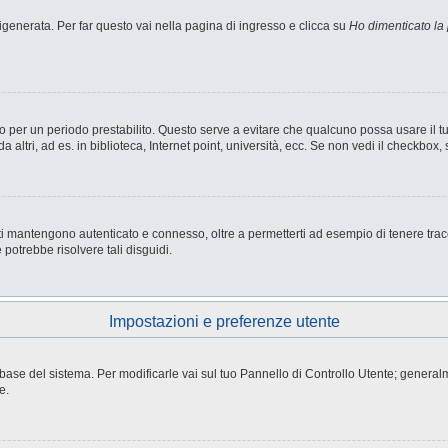
enerata. Per far questo vai nella pagina di ingresso e clicca su
Ho dimenticato la
nesso per un periodo prestabilito. Questo serve a evitare che qualcuno possa usare i
ltri, ad es. in biblioteca, Internet point, università, ecc. Se non vedi il checkbox, 
i mantengono autenticato e connesso, oltre a permetterti ad esempio di tenere tracci
potrebbe risolvere tali disguidi.
Impostazioni e preferenze utente
atabase del sistema. Per modificarle vai sul tuo Pannello di Controllo Utente; gene
e.