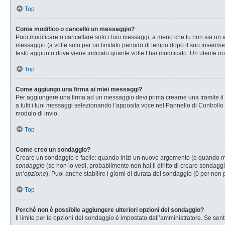
Top
Come modifico o cancello un messaggio?
Puoi modificare o cancellare solo i tuoi messaggi, a meno che tu non sia u
messaggio (a volte solo per un limitato periodo di tempo dopo il suo inserim
testo aggiunto dove viene indicato quante volte l’hai modificato. Un utente
Top
Come aggiungo una firma ai miei messaggi?
Per aggiungere una firma ad un messaggio devi prima crearne una tramite il P
a tutti i tuoi messaggi selezionando l’apposita voce nel Pannello di Controllo
modulo di invio.
Top
Come creo un sondaggio?
Creare un sondaggio è facile: quando inizi un nuovo argomento (o quando modi
sondaggio
(se non lo vedi, probabilmente non hai il diritto di creare sondaggi
un’opzione
). Puoi anche stabilire i giorni di durata del sondaggio (0 per non 
Top
Perché non è possibile aggiungere ulteriori opzioni del sondaggio?
Il limite per le opzioni del sondaggio è impostato dall’amministratore. Se senti