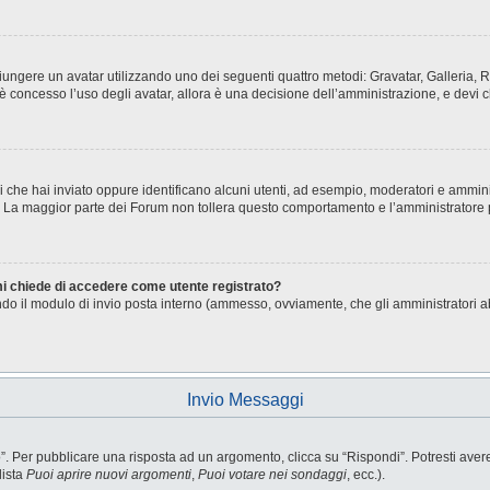
aggiungere un avatar utilizzando uno dei seguenti quattro metodi: Gravatar, Galleria
è concesso l’uso degli avatar, allora è una decisione dell’amministrazione, e devi c
i che hai inviato oppure identificano alcuni utenti, ad esempio, moderatori e ammini
o. La maggior parte dei Forum non tollera questo comportamento e l’amministratore
 mi chiede di accedere come utente registrato?
sando il modulo di invio posta interno (ammesso, ovviamente, che gli amministratori 
Invio Messaggi
Per pubblicare una risposta ad un argomento, clicca su “Rispondi”. Potresti avere b
lista
Puoi aprire nuovi argomenti
,
Puoi votare nei sondaggi
, ecc.).