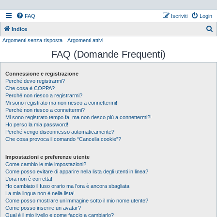
FAQ
Iscriviti
Login
Indice
Argomenti senza risposta
Argomenti attivi
e
FAQ (Domande Frequenti)
r
c
Connessione e registrazione
a
Perché devo registrarmi?
Che cosa è COPPA?
Perché non riesco a registrarmi?
Mi sono registrato ma non riesco a connettermi!
Perché non riesco a connettermi?
Mi sono registrato tempo fa, ma non riesco più a connettermi?!
Ho perso la mia password!
Perché vengo disconnesso automaticamente?
Che cosa provoca il comando “Cancella cookie”?
Impostazioni e preferenze utente
Come cambio le mie impostazioni?
Come posso evitare di apparire nella lista degli utenti in linea?
L’ora non è corretta!
Ho cambiato il fuso orario ma l’ora è ancora sbagliata
La mia lingua non è nella lista!
Come posso mostrare un’immagine sotto il mio nome utente?
Come posso inserire un avatar?
Qual è il mio livello e come faccio a cambiarlo?