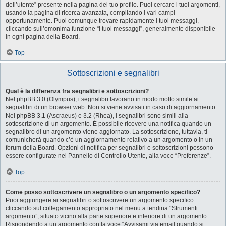
dell’utente” presente nella pagina del tuo profilo. Puoi cercare i tuoi argomenti,
usando la pagina di ricerca avanzata, compilando i vari campi
opportunamente. Puoi comunque trovare rapidamente i tuoi messaggi,
cliccando sull’omonima funzione “I tuoi messaggi”, generalmente disponibile
in ogni pagina della Board.
Top
Sottoscrizioni e segnalibri
Qual è la differenza fra segnalibri e sottoscrizioni?
Nel phpBB 3.0 (Olympus), i segnalibri lavorano in modo molto simile ai
segnalibri di un browser web. Non si viene avvisati in caso di aggiornamento.
Nel phpBB 3.1 (Ascraeus) e 3.2 (Rhea), i segnalibri sono simili alla
sottoscrizione di un argomento. È possibile ricevere una notifica quando un
segnalibro di un argomento viene aggiornato. La sottoscrizione, tuttavia, ti
comunicherà quando c’è un aggiornamento relativo a un argomento o in un
forum della Board. Opzioni di notifica per segnalibri e sottoscrizioni possono
essere configurate nel Pannello di Controllo Utente, alla voce “Preferenze”.
Top
Come posso sottoscrivere un segnalibro o un argomento specifico?
Puoi aggiungere ai segnalibri o sottoscrivere un argomento specifico
cliccando sul collegamento appropriato nel menu a tendina “Strumenti
argomento”, situato vicino alla parte superiore e inferiore di un argomento.
Rispondendo a un argomento con la voce “Avvisami via email quando si