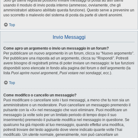
Solo gli utenti registrati possono inviare messaggi di posta ad altri utenti
usando il modulo di invio posta interno (ammesso, ovviamente, che gli
amministratori abbiano abilitato questa funzione). Questo serve a prevenire un
uso scorretto o malevolo del sistema di posta da parte di utenti anonimi.
Top
Invio Messaggi
Come apro un argomento o invio un messaggio in un forum?
Per pubblicare un nuovo argomento in un forum, clicca su “Nuovo argomento”.
Per pubblicare una risposta ad un argomento, clicca su “Rispondi”. Potresti
avere bisogno di registrarti prima di poter inviare un messaggio: le tue funzioni
disponibili sono elencate in fondo alla pagina del forum o dell’argomento (la
lista
Puoi aprire nuovi argomenti
,
Puoi votare nei sondaggi
, ecc.).
Top
Come modifico o cancello un messaggio?
Puoi modificare o cancellare solo i tuoi messaggi, a meno che tu non sia un
amministratore o un moderatore. Puoi cancellare un messaggio premendo il
pulsante con la «X» nel messaggio che vuoi eliminare. Puoi modificare un
messaggio (a volte solo per un limitato periodo di tempo dopo il suo
inserimento) premendo il pulsante
modifica
nel messaggio in questione. Se
qualcuno ha già risposto al tuo messaggio, quando effettui una modifica,
potresti trovare del testo aggiunto dove viene indicato quante volte l’hai
modificato. Un utente normale, generalmente, non può cancellare un