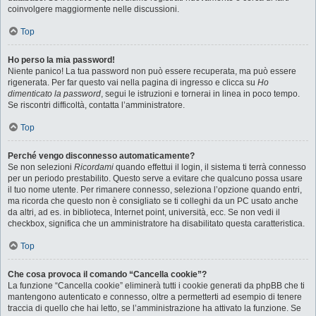
coinvolgere maggiormente nelle discussioni.
Top
Ho perso la mia password!
Niente panico! La tua password non può essere recuperata, ma può essere
rigenerata. Per far questo vai nella pagina di ingresso e clicca su
Ho
dimenticato la password
, segui le istruzioni e tornerai in linea in poco tempo.
Se riscontri difficoltà, contatta l’amministratore.
Top
Perché vengo disconnesso automaticamente?
Se non selezioni
Ricordami
quando effettui il login, il sistema ti terrà connesso
per un periodo prestabilito. Questo serve a evitare che qualcuno possa usare
il tuo nome utente. Per rimanere connesso, seleziona l’opzione quando entri,
ma ricorda che questo non è consigliato se ti colleghi da un PC usato anche
da altri, ad es. in biblioteca, Internet point, università, ecc. Se non vedi il
checkbox, significa che un amministratore ha disabilitato questa caratteristica.
Top
Che cosa provoca il comando “Cancella cookie”?
La funzione “Cancella cookie” eliminerà tutti i cookie generati da phpBB che ti
mantengono autenticato e connesso, oltre a permetterti ad esempio di tenere
traccia di quello che hai letto, se l’amministrazione ha attivato la funzione. Se