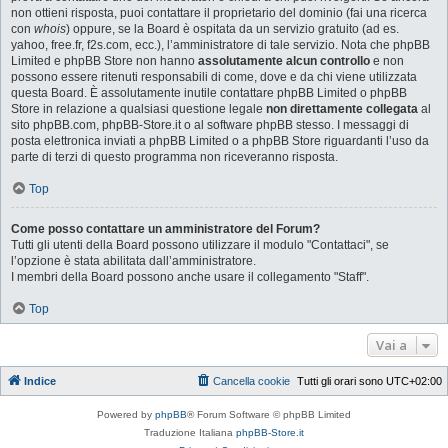
non ottieni risposta, puoi contattare il proprietario del dominio (fai una ricerca
con
whois
) oppure, se la Board è ospitata da un servizio gratuito (ad es.
yahoo, free.fr, f2s.com, ecc.), l’amministratore di tale servizio. Nota che phpBB
Limited e phpBB Store non hanno
assolutamente alcun controllo
e non
possono essere ritenuti responsabili di come, dove e da chi viene utilizzata
questa Board. È assolutamente inutile contattare phpBB Limited o phpBB
Store in relazione a qualsiasi questione legale
non direttamente collegata
al
sito phpBB.com, phpBB-Store.it o al software phpBB stesso. I messaggi di
posta elettronica inviati a phpBB Limited o a phpBB Store riguardanti l’uso da
parte di terzi di questo programma non riceveranno risposta.
Top
Come posso contattare un amministratore del Forum?
Tutti gli utenti della Board possono utilizzare il modulo "Contattaci", se
l’opzione è stata abilitata dall’amministratore.
I membri della Board possono anche usare il collegamento "Staff".
Top
Vai a
Indice
Cancella cookie
Tutti gli orari sono
UTC+02:00
Powered by
phpBB
® Forum Software © phpBB Limited
Traduzione Italiana
phpBB-Store.it