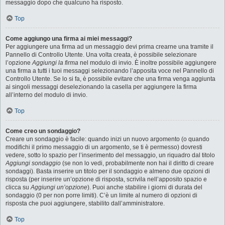
messaggio dopo che qualcuno ha risposto.
Top
Come aggiungo una firma ai miei messaggi?
Per aggiungere una firma ad un messaggio devi prima crearne una tramite il
Pannello di Controllo Utente. Una volta creata, è possibile selezionare
l’opzione
Aggiungi la firma
nel modulo di invio. È inoltre possibile aggiungere
una firma a tutti i tuoi messaggi selezionando l’apposita voce nel Pannello di
Controllo Utente. Se lo si fa, è possibile evitare che una firma venga aggiunta
ai singoli messaggi deselezionando la casella per aggiungere la firma
all’interno del modulo di invio.
Top
Come creo un sondaggio?
Creare un sondaggio è facile: quando inizi un nuovo argomento (o quando
modifichi il primo messaggio di un argomento, se ti è permesso) dovresti
vedere, sotto lo spazio per l’inserimento del messaggio, un riquadro dal titolo
Aggiungi sondaggio
(se non lo vedi, probabilmente non hai il diritto di creare
sondaggi). Basta inserire un titolo per il sondaggio e almeno due opzioni di
risposta (per inserire un’opzione di risposta, scrivila nell’apposito spazio e
clicca su
Aggiungi un’opzione
). Puoi anche stabilire i giorni di durata del
sondaggio (0 per non porre limiti). C’è un limite al numero di opzioni di
risposta che puoi aggiungere, stabilito dall’amministratore.
Top