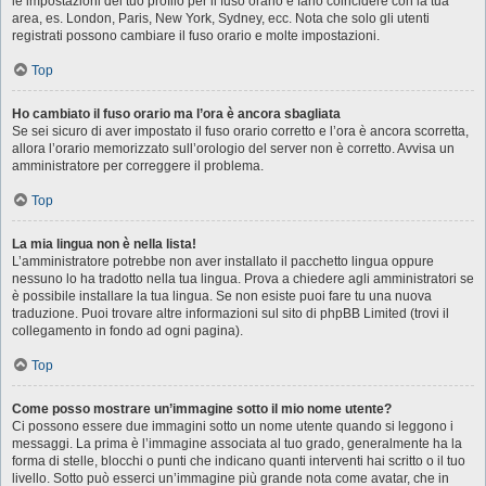
le impostazioni del tuo profilo per il fuso orario e farlo coincidere con la tua
area, es. London, Paris, New York, Sydney, ecc. Nota che solo gli utenti
registrati possono cambiare il fuso orario e molte impostazioni.
Top
Ho cambiato il fuso orario ma l’ora è ancora sbagliata
Se sei sicuro di aver impostato il fuso orario corretto e l’ora è ancora scorretta,
allora l’orario memorizzato sull’orologio del server non è corretto. Avvisa un
amministratore per correggere il problema.
Top
La mia lingua non è nella lista!
L’amministratore potrebbe non aver installato il pacchetto lingua oppure
nessuno lo ha tradotto nella tua lingua. Prova a chiedere agli amministratori se
è possibile installare la tua lingua. Se non esiste puoi fare tu una nuova
traduzione. Puoi trovare altre informazioni sul sito di phpBB Limited (trovi il
collegamento in fondo ad ogni pagina).
Top
Come posso mostrare un’immagine sotto il mio nome utente?
Ci possono essere due immagini sotto un nome utente quando si leggono i
messaggi. La prima è l’immagine associata al tuo grado, generalmente ha la
forma di stelle, blocchi o punti che indicano quanti interventi hai scritto o il tuo
livello. Sotto può esserci un’immagine più grande nota come avatar, che in