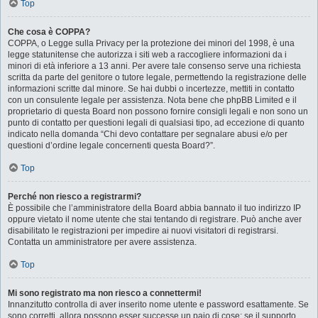
Top
Che cosa è COPPA?
COPPA, o Legge sulla Privacy per la protezione dei minori del 1998, è una
legge statunitense che autorizza i siti web a raccogliere informazioni da i
minori di età inferiore a 13 anni. Per avere tale consenso serve una richiesta
scritta da parte del genitore o tutore legale, permettendo la registrazione delle
informazioni scritte dal minore. Se hai dubbi o incertezze, mettiti in contatto
con un consulente legale per assistenza. Nota bene che phpBB Limited e il
proprietario di questa Board non possono fornire consigli legali e non sono un
punto di contatto per questioni legali di qualsiasi tipo, ad eccezione di quanto
indicato nella domanda “Chi devo contattare per segnalare abusi e/o per
questioni d’ordine legale concernenti questa Board?”.
Top
Perché non riesco a registrarmi?
È possibile che l’amministratore della Board abbia bannato il tuo indirizzo IP
oppure vietato il nome utente che stai tentando di registrare. Può anche aver
disabilitato le registrazioni per impedire ai nuovi visitatori di registrarsi.
Contatta un amministratore per avere assistenza.
Top
Mi sono registrato ma non riesco a connettermi!
Innanzitutto controlla di aver inserito nome utente e password esattamente. Se
sono corretti, allora possono esser successe un paio di cose: se il supporto