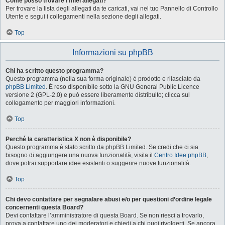
Come posso trovare i miei allegati?
Per trovare la lista degli allegati da te caricati, vai nel tuo Pannello di Controllo
Utente e segui i collegamenti nella sezione degli allegati.
Top
Informazioni su phpBB
Chi ha scritto questo programma?
Questo programma (nella sua forma originale) è prodotto e rilasciato da
phpBB Limited
. È reso disponibile sotto la GNU General Public Licence
versione 2 (GPL-2.0) e può essere liberamente distribuito; clicca sul
collegamento per maggiori informazioni.
Top
Perché la caratteristica X non è disponibile?
Questo programma è stato scritto da phpBB Limited. Se credi che ci sia
bisogno di aggiungere una nuova funzionalità, visita il
Centro Idee phpBB
,
dove potrai supportare idee esistenti o suggerire nuove funzionalità.
Top
Chi devo contattare per segnalare abusi e/o per questioni d’ordine legale
concernenti questa Board?
Devi contattare l’amministratore di questa Board. Se non riesci a trovarlo,
prova a contattare uno dei moderatori e chiedi a chi puoi rivolgerti. Se ancora