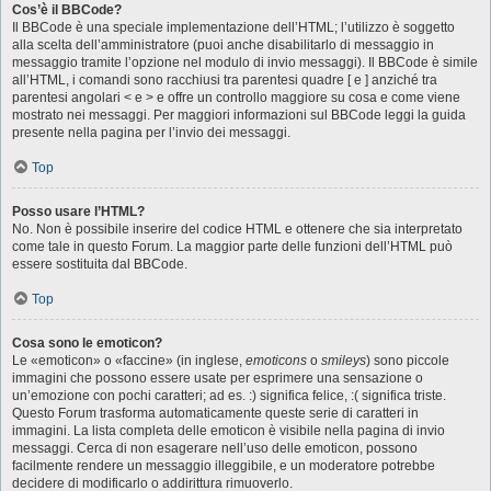
Cos’è il BBCode?
Il BBCode è una speciale implementazione dell’HTML; l’utilizzo è soggetto
alla scelta dell’amministratore (puoi anche disabilitarlo di messaggio in
messaggio tramite l’opzione nel modulo di invio messaggi). Il BBCode è simile
all’HTML, i comandi sono racchiusi tra parentesi quadre [ e ] anziché tra
parentesi angolari < e > e offre un controllo maggiore su cosa e come viene
mostrato nei messaggi. Per maggiori informazioni sul BBCode leggi la guida
presente nella pagina per l’invio dei messaggi.
Top
Posso usare l’HTML?
No. Non è possibile inserire del codice HTML e ottenere che sia interpretato
come tale in questo Forum. La maggior parte delle funzioni dell’HTML può
essere sostituita dal BBCode.
Top
Cosa sono le emoticon?
Le «emoticon» o «faccine» (in inglese,
emoticons
o
smileys
) sono piccole
immagini che possono essere usate per esprimere una sensazione o
un’emozione con pochi caratteri; ad es. :) significa felice, :( significa triste.
Questo Forum trasforma automaticamente queste serie di caratteri in
immagini. La lista completa delle emoticon è visibile nella pagina di invio
messaggi. Cerca di non esagerare nell’uso delle emoticon, possono
facilmente rendere un messaggio illeggibile, e un moderatore potrebbe
decidere di modificarlo o addirittura rimuoverlo.