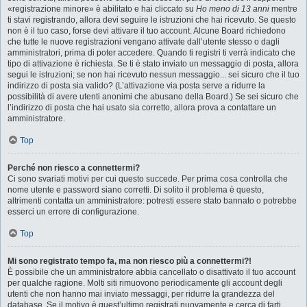
«registrazione minore» è abilitato e hai cliccato su
Ho meno di 13 anni
mentre
ti stavi registrando, allora devi seguire le istruzioni che hai ricevuto. Se questo
non è il tuo caso, forse devi attivare il tuo account. Alcune Board richiedono
che tutte le nuove registrazioni vengano attivate dall’utente stesso o dagli
amministratori, prima di poter accedere. Quando ti registri ti verrà indicato che
tipo di attivazione è richiesta. Se ti è stato inviato un messaggio di posta, allora
segui le istruzioni; se non hai ricevuto nessun messaggio... sei sicuro che il tuo
indirizzo di posta sia valido? (L’attivazione via posta serve a ridurre la
possibilità di avere utenti anonimi che abusano della Board.) Se sei sicuro che
l’indirizzo di posta che hai usato sia corretto, allora prova a contattare un
amministratore.
Top
Perché non riesco a connettermi?
Ci sono svariati motivi per cui questo succede. Per prima cosa controlla che
nome utente e password siano corretti. Di solito il problema è questo,
altrimenti contatta un amministratore: potresti essere stato bannato o potrebbe
esserci un errore di configurazione.
Top
Mi sono registrato tempo fa, ma non riesco più a connettermi?!
È possibile che un amministratore abbia cancellato o disattivato il tuo account
per qualche ragione. Molti siti rimuovono periodicamente gli account degli
utenti che non hanno mai inviato messaggi, per ridurre la grandezza del
database. Se il motivo è quest’ultimo registrati nuovamente e cerca di farti