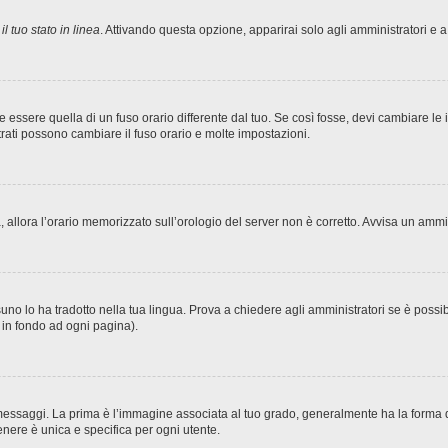
l tuo stato in linea
. Attivando questa opzione, apparirai solo agli amministratori e a
sere quella di un fuso orario differente dal tuo. Se così fosse, devi cambiare le imp
trati possono cambiare il fuso orario e molte impostazioni.
ta, allora l’orario memorizzato sull’orologio del server non è corretto. Avvisa un amm
no lo ha tradotto nella tua lingua. Prova a chiedere agli amministratori se è possibi
o in fondo ad ogni pagina).
ggi. La prima è l’immagine associata al tuo grado, generalmente ha la forma di stel
nere è unica e specifica per ogni utente.