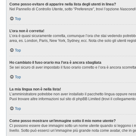
Come posso evitare di apparire nella lista degli utenti in linea?
Nel Pannello di Controllo Utente, sotto “Preferenze”, trovi l’opzione
Nascondi i
Top
L’ora non è corretta!
L’ora è quasi sicuramente corretta, comunque l’ora che stai vedendo potrebbe es
area, es. London, Paris, New York, Sydney, ecc. Nota che solo gli utenti regis
Top
Ho cambiato il fuso orario ma l’ora è ancora sbagliata
Se sei sicuro di aver impostato il fuso orario corretto e l’ora è ancora scorret
Top
La mia lingua non è nella lista!
L’amministratore potrebbe non aver installato il pacchetto lingua oppure nessu
Puoi trovare altre informazioni sul sito di phpBB Limited (trovi il collegament
Top
Come posso mostrare un’immagine sotto il mio nome utente?
Ci possono essere due immagini sotto un nome utente quando si leggono i messa
livello. Sotto può esserci un’immagine più grande nota come avatar, che in ge