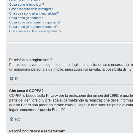
Posso usare l’HTML?
Cosa sono le emoticon?
Posso inserire delle immagini?
Che cosa sono gli annunci globali?
Cosa sono gli annunci?
Cosa sono gli argomenti importanti?
Cosa sono gli argomenti bloccati?
Che cosa sono le icone argomento?
Perché devo registrarmi?
Potresti non averne bisogno: dipende dagli amministratori se è necessario regi
un’immagine personale definibile, messaggistica privata, la possibilità di invi
Top
Che cosa è COPPA?
COPPA, o Legge sulla Privacy per la protezione dei minori del 1998, è una legg
parte del genitore o tutore legale, permettendo la registrazione delle informaz
questa Board non possono fornire consigli legali e non sono un punto di conta
legale concernenti questa Board?”.
Top
Perché non riesco a registrarmi?