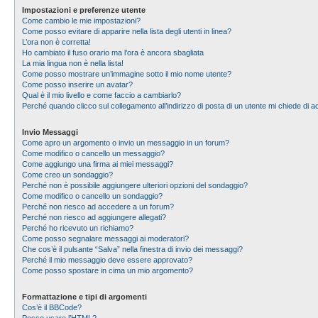
Impostazioni e preferenze utente
Come cambio le mie impostazioni?
Come posso evitare di apparire nella lista degli utenti in linea?
L’ora non è corretta!
Ho cambiato il fuso orario ma l’ora è ancora sbagliata
La mia lingua non è nella lista!
Come posso mostrare un’immagine sotto il mio nome utente?
Come posso inserire un avatar?
Qual è il mio livello e come faccio a cambiarlo?
Perché quando clicco sul collegamento all’indirizzo di posta di un utente mi chiede di
Invio Messaggi
Come apro un argomento o invio un messaggio in un forum?
Come modifico o cancello un messaggio?
Come aggiungo una firma ai miei messaggi?
Come creo un sondaggio?
Perché non è possibile aggiungere ulteriori opzioni del sondaggio?
Come modifico o cancello un sondaggio?
Perché non riesco ad accedere a un forum?
Perché non riesco ad aggiungere allegati?
Perché ho ricevuto un richiamo?
Come posso segnalare messaggi ai moderatori?
Che cos’è il pulsante “Salva” nella finestra di invio dei messaggi?
Perché il mio messaggio deve essere approvato?
Come posso spostare in cima un mio argomento?
Formattazione e tipi di argomenti
Cos’è il BBCode?