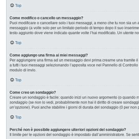
Top
Come modifico o cancello un messaggio?
Puoi modificare o cancellare solo i tuoi messaggi, a meno che tu non sia u
messaggio (a volte solo per un limitato periodo di tempo dopo il suo inserim
testo aggiunto dove viene indicato quante volte l’hai modificato. Un utente
Top
Come aggiungo una firma ai miei messaggi?
Per aggiungere una firma ad un messaggio devi prima crearne una tramite il P
a tutti i tuoi messaggi selezionando l’apposita voce nel Pannello di Controllo
modulo di invio.
Top
Come creo un sondaggio?
Creare un sondaggio è facile: quando inizi un nuovo argomento (o quando modi
sondaggio
(se non lo vedi, probabilmente non hai il diritto di creare sondaggi
un’opzione
). Puoi anche stabilire i giorni di durata del sondaggio (0 per non 
Top
Perché non è possibile aggiungere ulteriori opzioni del sondaggio?
Il limite per le opzioni del sondaggio è impostato dall’amministratore. Se senti