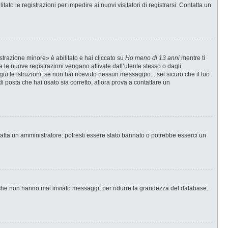
ato le registrazioni per impedire ai nuovi visitatori di registrarsi. Contatta un
strazione minore» è abilitato e hai cliccato su
Ho meno di 13 anni
mentre ti
te le nuove registrazioni vengano attivate dall’utente stesso o dagli
egui le istruzioni; se non hai ricevuto nessun messaggio... sei sicuro che il tuo
di posta che hai usato sia corretto, allora prova a contattare un
tatta un amministratore: potresti essere stato bannato o potrebbe esserci un
i che non hanno mai inviato messaggi, per ridurre la grandezza del database.