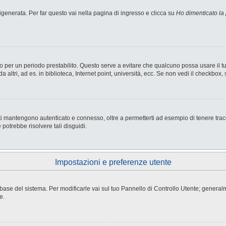
enerata. Per far questo vai nella pagina di ingresso e clicca su
Ho dimenticato la
nesso per un periodo prestabilito. Questo serve a evitare che qualcuno possa usare i
ltri, ad es. in biblioteca, Internet point, università, ecc. Se non vedi il checkbox, 
i mantengono autenticato e connesso, oltre a permetterti ad esempio di tenere tracci
potrebbe risolvere tali disguidi.
Impostazioni e preferenze utente
atabase del sistema. Per modificarle vai sul tuo Pannello di Controllo Utente; gene
e.