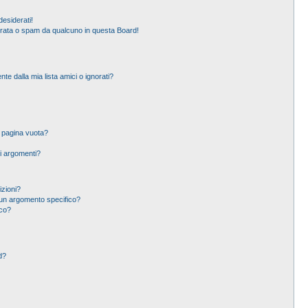
esiderati!
erata o spam da qualcuno in questa Board!
 dalla mia lista amici o ignorati?
a pagina vuota?
i argomenti?
izioni?
un argomento specifico?
ico?
d?