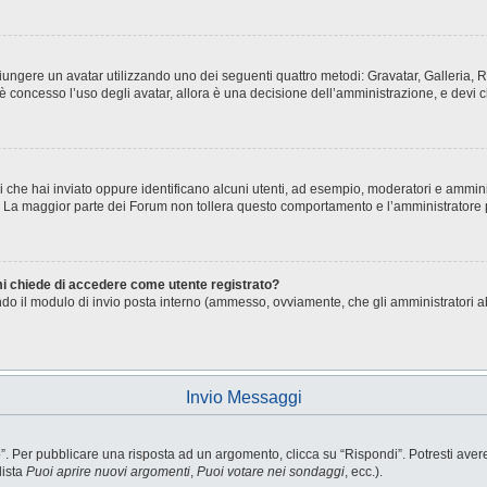
aggiungere un avatar utilizzando uno dei seguenti quattro metodi: Gravatar, Galleria
è concesso l’uso degli avatar, allora è una decisione dell’amministrazione, e devi c
i che hai inviato oppure identificano alcuni utenti, ad esempio, moderatori e ammini
o. La maggior parte dei Forum non tollera questo comportamento e l’amministratore
 mi chiede di accedere come utente registrato?
sando il modulo di invio posta interno (ammesso, ovviamente, che gli amministratori 
Invio Messaggi
Per pubblicare una risposta ad un argomento, clicca su “Rispondi”. Potresti avere b
lista
Puoi aprire nuovi argomenti
,
Puoi votare nei sondaggi
, ecc.).