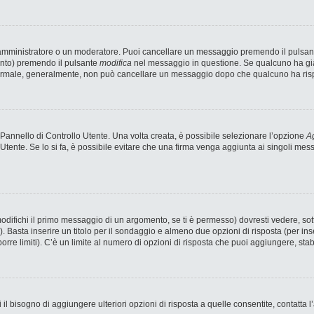
n amministratore o un moderatore. Puoi cancellare un messaggio premendo il pulsan
ento) premendo il pulsante
modifica
nel messaggio in questione. Se qualcuno ha già 
 normale, generalmente, non può cancellare un messaggio dopo che qualcuno ha ris
annello di Controllo Utente. Una volta creata, è possibile selezionare l’opzione
Ag
 Utente. Se lo si fa, è possibile evitare che una firma venga aggiunta ai singoli me
fichi il primo messaggio di un argomento, se ti è permesso) dovresti vedere, sotto
). Basta inserire un titolo per il sondaggio e almeno due opzioni di risposta (per ins
porre limiti). C’è un limite al numero di opzioni di risposta che puoi aggiungere, stab
 il bisogno di aggiungere ulteriori opzioni di risposta a quelle consentite, contatta