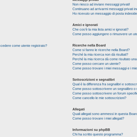
Non riesco ad inviare messaggi privati!
Continuano ad arrivarmi messaggi privati ind
Ho ricevuto un messaggio di posta indesid
Amici e ignorati
Che cos’è la mia lista amici e ignorati?
Come posso aggiungere o rimuovere un utente
Ricerche nella Board
 accedere come utente registrato?
Come si fanno le ricerche nella Board?
Perché la mia ricerca non dà risultati?
Perché la mia ricerca dà come risultato un
Come posso cercare un utente?
Come posso trovare i miei messaggi e i mie
Sottoscrizioni e segnalibri
Qual è la differenza fra segnalibri e sottoscr
Come posso sottoscrivere un segnalibro o 
Come posso sottoscrivere un forum specif
Come cancello le mie sottoscrizioni?
Allegati
Quali allegati sono ammessi in questa Boar
Come posso trovare i miei allegati?
Informazioni su phpBB
Chi ha scritto questo programma?