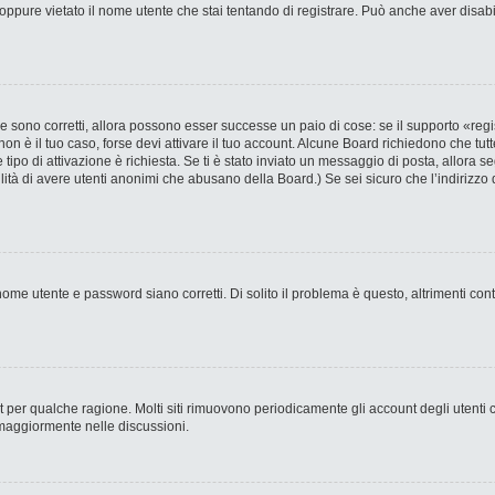
ppure vietato il nome utente che stai tentando di registrare. Può anche aver disabilit
 sono corretti, allora possono esser successe un paio di cose: se il supporto «regi
 non è il tuo caso, forse devi attivare il tuo account. Alcune Board richiedono che tut
 tipo di attivazione è richiesta. Se ti è stato inviato un messaggio di posta, allora s
bilità di avere utenti anonimi che abusano della Board.) Se sei sicuro che l’indirizzo 
ome utente e password siano corretti. Di solito il problema è questo, altrimenti con
nt per qualche ragione. Molti siti rimuovono periodicamente gli account degli utent
 maggiormente nelle discussioni.