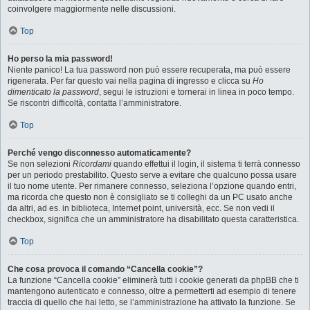
coinvolgere maggiormente nelle discussioni.
Top
Ho perso la mia password!
Niente panico! La tua password non può essere recuperata, ma può essere
rigenerata. Per far questo vai nella pagina di ingresso e clicca su
Ho
dimenticato la password
, segui le istruzioni e tornerai in linea in poco tempo.
Se riscontri difficoltà, contatta l’amministratore.
Top
Perché vengo disconnesso automaticamente?
Se non selezioni
Ricordami
quando effettui il login, il sistema ti terrà connesso
per un periodo prestabilito. Questo serve a evitare che qualcuno possa usare
il tuo nome utente. Per rimanere connesso, seleziona l’opzione quando entri,
ma ricorda che questo non è consigliato se ti colleghi da un PC usato anche
da altri, ad es. in biblioteca, Internet point, università, ecc. Se non vedi il
checkbox, significa che un amministratore ha disabilitato questa caratteristica.
Top
Che cosa provoca il comando “Cancella cookie”?
La funzione “Cancella cookie” eliminerà tutti i cookie generati da phpBB che ti
mantengono autenticato e connesso, oltre a permetterti ad esempio di tenere
traccia di quello che hai letto, se l’amministrazione ha attivato la funzione. Se