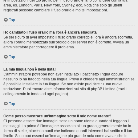
le impostazioni del tuo profilo per il fuso orario e farlo coincidere con la tua
area, es. London, Paris, New York, Sydney, ecc. Nota che solo gli utenti
registrati possono cambiare il fuso orario e molte impostazioni.
Top
Ho cambiato il fuso orario ma l’ora è ancora sbagliata
Se sei sicuro di aver impostato il fuso orario corretto e l’ora è ancora scorretta,
allora l’orario memorizzato sull’orologio del server non è corretto. Avvisa un
amministratore per correggere il problema.
Top
La mia lingua non è nella lista!
L’amministratore potrebbe non aver installato il pacchetto lingua oppure
nessuno lo ha tradotto nella tua lingua. Prova a chiedere agli amministratori se
è possibile installare la tua lingua. Se non esiste puoi fare tu una nuova
traduzione. Puoi trovare altre informazioni sul sito di phpBB Limited (trovi il
collegamento in fondo ad ogni pagina).
Top
Come posso mostrare un’immagine sotto il mio nome utente?
Ci possono essere due immagini sotto un nome utente quando si leggono i
messaggi. La prima è l’immagine associata al tuo grado, generalmente ha la
forma di stelle, blocchi o punti che indicano quanti interventi hai scritto o il tuo
livello. Sotto può esserci un’immagine più grande nota come avatar, che in