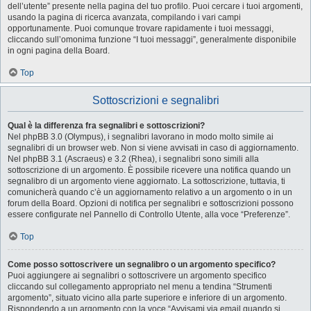
dell’utente” presente nella pagina del tuo profilo. Puoi cercare i tuoi argomenti,
usando la pagina di ricerca avanzata, compilando i vari campi
opportunamente. Puoi comunque trovare rapidamente i tuoi messaggi,
cliccando sull’omonima funzione “I tuoi messaggi”, generalmente disponibile
in ogni pagina della Board.
Top
Sottoscrizioni e segnalibri
Qual è la differenza fra segnalibri e sottoscrizioni?
Nel phpBB 3.0 (Olympus), i segnalibri lavorano in modo molto simile ai
segnalibri di un browser web. Non si viene avvisati in caso di aggiornamento.
Nel phpBB 3.1 (Ascraeus) e 3.2 (Rhea), i segnalibri sono simili alla
sottoscrizione di un argomento. È possibile ricevere una notifica quando un
segnalibro di un argomento viene aggiornato. La sottoscrizione, tuttavia, ti
comunicherà quando c’è un aggiornamento relativo a un argomento o in un
forum della Board. Opzioni di notifica per segnalibri e sottoscrizioni possono
essere configurate nel Pannello di Controllo Utente, alla voce “Preferenze”.
Top
Come posso sottoscrivere un segnalibro o un argomento specifico?
Puoi aggiungere ai segnalibri o sottoscrivere un argomento specifico
cliccando sul collegamento appropriato nel menu a tendina “Strumenti
argomento”, situato vicino alla parte superiore e inferiore di un argomento.
Rispondendo a un argomento con la voce “Avvisami via email quando si