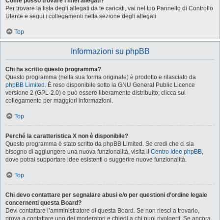
Come posso trovare i miei allegati?
Per trovare la lista degli allegati da te caricati, vai nel tuo Pannello di Controllo
Utente e segui i collegamenti nella sezione degli allegati.
Top
Informazioni su phpBB
Chi ha scritto questo programma?
Questo programma (nella sua forma originale) è prodotto e rilasciato da
phpBB Limited
. È reso disponibile sotto la GNU General Public Licence
versione 2 (GPL-2.0) e può essere liberamente distribuito; clicca sul
collegamento per maggiori informazioni.
Top
Perché la caratteristica X non è disponibile?
Questo programma è stato scritto da phpBB Limited. Se credi che ci sia
bisogno di aggiungere una nuova funzionalità, visita il
Centro Idee phpBB
,
dove potrai supportare idee esistenti o suggerire nuove funzionalità.
Top
Chi devo contattare per segnalare abusi e/o per questioni d’ordine legale
concernenti questa Board?
Devi contattare l’amministratore di questa Board. Se non riesci a trovarlo,
prova a contattare uno dei moderatori e chiedi a chi puoi rivolgerti. Se ancora