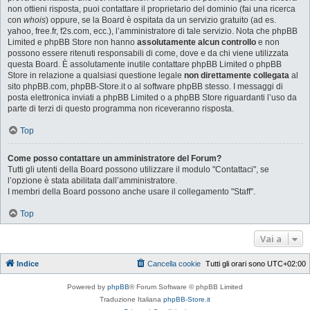
non ottieni risposta, puoi contattare il proprietario del dominio (fai una ricerca
con
whois
) oppure, se la Board è ospitata da un servizio gratuito (ad es.
yahoo, free.fr, f2s.com, ecc.), l’amministratore di tale servizio. Nota che phpBB
Limited e phpBB Store non hanno
assolutamente alcun controllo
e non
possono essere ritenuti responsabili di come, dove e da chi viene utilizzata
questa Board. È assolutamente inutile contattare phpBB Limited o phpBB
Store in relazione a qualsiasi questione legale
non direttamente collegata
al
sito phpBB.com, phpBB-Store.it o al software phpBB stesso. I messaggi di
posta elettronica inviati a phpBB Limited o a phpBB Store riguardanti l’uso da
parte di terzi di questo programma non riceveranno risposta.
Top
Come posso contattare un amministratore del Forum?
Tutti gli utenti della Board possono utilizzare il modulo "Contattaci", se
l’opzione è stata abilitata dall’amministratore.
I membri della Board possono anche usare il collegamento "Staff".
Top
Vai a
Indice
Cancella cookie
Tutti gli orari sono
UTC+02:00
Powered by
phpBB
® Forum Software © phpBB Limited
Traduzione Italiana
phpBB-Store.it