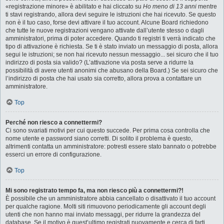
«registrazione minore» è abilitato e hai cliccato su
Ho meno di 13 anni
mentre
ti stavi registrando, allora devi seguire le istruzioni che hai ricevuto. Se questo
non è il tuo caso, forse devi attivare il tuo account. Alcune Board richiedono
che tutte le nuove registrazioni vengano attivate dall’utente stesso o dagli
amministratori, prima di poter accedere. Quando ti registri ti verrà indicato che
tipo di attivazione è richiesta. Se ti è stato inviato un messaggio di posta, allora
segui le istruzioni; se non hai ricevuto nessun messaggio... sei sicuro che il tuo
indirizzo di posta sia valido? (L’attivazione via posta serve a ridurre la
possibilità di avere utenti anonimi che abusano della Board.) Se sei sicuro che
l’indirizzo di posta che hai usato sia corretto, allora prova a contattare un
amministratore.
Top
Perché non riesco a connettermi?
Ci sono svariati motivi per cui questo succede. Per prima cosa controlla che
nome utente e password siano corretti. Di solito il problema è questo,
altrimenti contatta un amministratore: potresti essere stato bannato o potrebbe
esserci un errore di configurazione.
Top
Mi sono registrato tempo fa, ma non riesco più a connettermi?!
È possibile che un amministratore abbia cancellato o disattivato il tuo account
per qualche ragione. Molti siti rimuovono periodicamente gli account degli
utenti che non hanno mai inviato messaggi, per ridurre la grandezza del
database. Se il motivo è quest’ultimo registrati nuovamente e cerca di farti