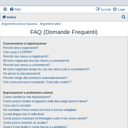
FAQ
Iscriviti
Login
Indice
Argomenti senza risposta
Argomenti attivi
e
FAQ (Domande Frequenti)
r
c
Connessione e registrazione
a
Perché devo registrarmi?
Che cosa è COPPA?
Perché non riesco a registrarmi?
Mi sono registrato ma non riesco a connettermi!
Perché non riesco a connettermi?
Mi sono registrato tempo fa, ma non riesco più a connettermi?!
Ho perso la mia password!
Perché vengo disconnesso automaticamente?
Che cosa provoca il comando “Cancella cookie”?
Impostazioni e preferenze utente
Come cambio le mie impostazioni?
Come posso evitare di apparire nella lista degli utenti in linea?
L’ora non è corretta!
Ho cambiato il fuso orario ma l’ora è ancora sbagliata
La mia lingua non è nella lista!
Come posso mostrare un’immagine sotto il mio nome utente?
Come posso inserire un avatar?
Qual è il mio livello e come faccio a cambiarlo?