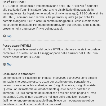
Cos’è il BBCode?
Il BBCode è una speciale implementazione dell’HTML; l’utilizzo è soggetto
alla scelta dell’amministratore (puoi anche disabilitarlo di messaggio in
messaggio tramite l’opzione nel modulo di invio messaggi). Il BBCode è simile
all’HTML, i comandi sono racchiusi tra parentesi quadre [ e ] anziché tra
parentesi angolari < e > e offre un controllo maggiore su cosa e come viene
mostrato nei messaggi. Per maggiori informazioni sul BBCode leggi la guida
presente nella pagina per l’invio dei messaggi.
Top
Posso usare l’HTML?
No. Non è possibile inserire del codice HTML e ottenere che sia interpretato
come tale in questo Forum. La maggior parte delle funzioni dell’HTML può
essere sostituita dal BBCode.
Top
Cosa sono le emoticon?
Le «emoticon» o «faccine» (in inglese,
emoticons
o
smileys
) sono piccole
immagini che possono essere usate per esprimere una sensazione o
un’emozione con pochi caratteri; ad es. :) significa felice, :( significa triste.
Questo Forum trasforma automaticamente queste serie di caratteri in
immagini. La lista completa delle emoticon è visibile nella pagina di invio
messaggi. Cerca di non esagerare nell’uso delle emoticon, possono
facilmente rendere un messaggio illeggibile, e un moderatore potrebbe
decidere di modificarlo o addirittura rimuoverlo.