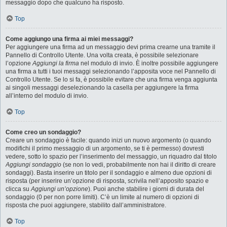
messaggio dopo che qualcuno ha risposto.
Top
Come aggiungo una firma ai miei messaggi?
Per aggiungere una firma ad un messaggio devi prima crearne una tramite il
Pannello di Controllo Utente. Una volta creata, è possibile selezionare
l’opzione
Aggiungi la firma
nel modulo di invio. È inoltre possibile aggiungere
una firma a tutti i tuoi messaggi selezionando l’apposita voce nel Pannello di
Controllo Utente. Se lo si fa, è possibile evitare che una firma venga aggiunta
ai singoli messaggi deselezionando la casella per aggiungere la firma
all’interno del modulo di invio.
Top
Come creo un sondaggio?
Creare un sondaggio è facile: quando inizi un nuovo argomento (o quando
modifichi il primo messaggio di un argomento, se ti è permesso) dovresti
vedere, sotto lo spazio per l’inserimento del messaggio, un riquadro dal titolo
Aggiungi sondaggio
(se non lo vedi, probabilmente non hai il diritto di creare
sondaggi). Basta inserire un titolo per il sondaggio e almeno due opzioni di
risposta (per inserire un’opzione di risposta, scrivila nell’apposito spazio e
clicca su
Aggiungi un’opzione
). Puoi anche stabilire i giorni di durata del
sondaggio (0 per non porre limiti). C’è un limite al numero di opzioni di
risposta che puoi aggiungere, stabilito dall’amministratore.
Top