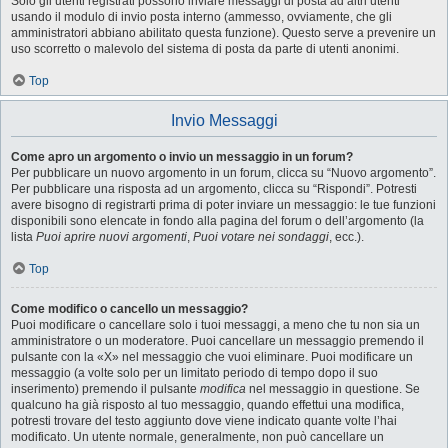
Solo gli utenti registrati possono inviare messaggi di posta ad altri utenti
usando il modulo di invio posta interno (ammesso, ovviamente, che gli
amministratori abbiano abilitato questa funzione). Questo serve a prevenire un
uso scorretto o malevolo del sistema di posta da parte di utenti anonimi.
Top
Invio Messaggi
Come apro un argomento o invio un messaggio in un forum?
Per pubblicare un nuovo argomento in un forum, clicca su “Nuovo argomento”.
Per pubblicare una risposta ad un argomento, clicca su “Rispondi”. Potresti
avere bisogno di registrarti prima di poter inviare un messaggio: le tue funzioni
disponibili sono elencate in fondo alla pagina del forum o dell’argomento (la
lista
Puoi aprire nuovi argomenti
,
Puoi votare nei sondaggi
, ecc.).
Top
Come modifico o cancello un messaggio?
Puoi modificare o cancellare solo i tuoi messaggi, a meno che tu non sia un
amministratore o un moderatore. Puoi cancellare un messaggio premendo il
pulsante con la «X» nel messaggio che vuoi eliminare. Puoi modificare un
messaggio (a volte solo per un limitato periodo di tempo dopo il suo
inserimento) premendo il pulsante
modifica
nel messaggio in questione. Se
qualcuno ha già risposto al tuo messaggio, quando effettui una modifica,
potresti trovare del testo aggiunto dove viene indicato quante volte l’hai
modificato. Un utente normale, generalmente, non può cancellare un