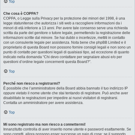
Top
Che cosa è COPPA?
COPPA, o Legge sulla Privacy per la protezione dei minori del 1998, è una
legge statunitense che autorizza i siti web a raccogliere informazioni da i
minori di età inferiore a 13 anni. Per avere tale consenso serve una richiesta
scritta da parte del genitore o tutore legale, permettendo la registrazione delle
informazioni scritte dal minore. Se hai dubbi o incertezze, mettiti in contatto
con un consulente legale per assistenza. Nota bene che phpBB Limited e il
proprietario di questa Board non possono fornire consigli legali e non sono un
punto di contatto per questioni legali di qualsiasi tipo, ad eccezione di quanto
indicato nella domanda “Chi devo contattare per segnalare abusi e/o per
questioni d’ordine legale concernenti questa Board?”.
Top
Perché non riesco a registrarmi?
È possibile che l’amministratore della Board abbia bannato il tuo indirizzo IP
oppure vietato il nome utente che stai tentando di registrare. Può anche aver
disabilitato le registrazioni per impedire ai nuovi visitatori di registrarsi.
Contatta un amministratore per avere assistenza.
Top
Mi sono registrato ma non riesco a connettermi!
Innanzitutto controlla di aver inserito nome utente e password esattamente. Se
sono corretti, allora possono esser successe un paio di cose: se il supporto