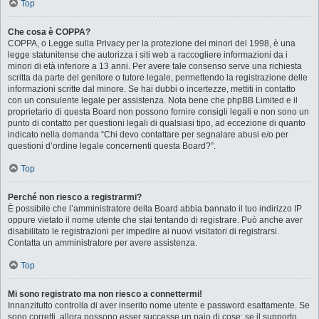
Top
Che cosa è COPPA?
COPPA, o Legge sulla Privacy per la protezione dei minori del 1998, è una
legge statunitense che autorizza i siti web a raccogliere informazioni da i
minori di età inferiore a 13 anni. Per avere tale consenso serve una richiesta
scritta da parte del genitore o tutore legale, permettendo la registrazione delle
informazioni scritte dal minore. Se hai dubbi o incertezze, mettiti in contatto
con un consulente legale per assistenza. Nota bene che phpBB Limited e il
proprietario di questa Board non possono fornire consigli legali e non sono un
punto di contatto per questioni legali di qualsiasi tipo, ad eccezione di quanto
indicato nella domanda “Chi devo contattare per segnalare abusi e/o per
questioni d’ordine legale concernenti questa Board?”.
Top
Perché non riesco a registrarmi?
È possibile che l’amministratore della Board abbia bannato il tuo indirizzo IP
oppure vietato il nome utente che stai tentando di registrare. Può anche aver
disabilitato le registrazioni per impedire ai nuovi visitatori di registrarsi.
Contatta un amministratore per avere assistenza.
Top
Mi sono registrato ma non riesco a connettermi!
Innanzitutto controlla di aver inserito nome utente e password esattamente. Se
sono corretti, allora possono esser successe un paio di cose: se il supporto