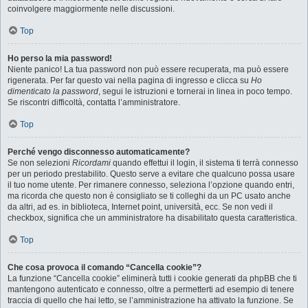
coinvolgere maggiormente nelle discussioni.
Top
Ho perso la mia password!
Niente panico! La tua password non può essere recuperata, ma può essere
rigenerata. Per far questo vai nella pagina di ingresso e clicca su
Ho
dimenticato la password
, segui le istruzioni e tornerai in linea in poco tempo.
Se riscontri difficoltà, contatta l’amministratore.
Top
Perché vengo disconnesso automaticamente?
Se non selezioni
Ricordami
quando effettui il login, il sistema ti terrà connesso
per un periodo prestabilito. Questo serve a evitare che qualcuno possa usare
il tuo nome utente. Per rimanere connesso, seleziona l’opzione quando entri,
ma ricorda che questo non è consigliato se ti colleghi da un PC usato anche
da altri, ad es. in biblioteca, Internet point, università, ecc. Se non vedi il
checkbox, significa che un amministratore ha disabilitato questa caratteristica.
Top
Che cosa provoca il comando “Cancella cookie”?
La funzione “Cancella cookie” eliminerà tutti i cookie generati da phpBB che ti
mantengono autenticato e connesso, oltre a permetterti ad esempio di tenere
traccia di quello che hai letto, se l’amministrazione ha attivato la funzione. Se