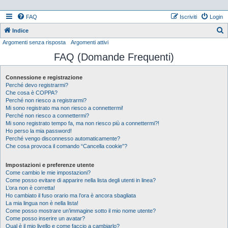
FAQ
Iscriviti
Login
Indice
Argomenti senza risposta
Argomenti attivi
e
FAQ (Domande Frequenti)
r
c
Connessione e registrazione
a
Perché devo registrarmi?
Che cosa è COPPA?
Perché non riesco a registrarmi?
Mi sono registrato ma non riesco a connettermi!
Perché non riesco a connettermi?
Mi sono registrato tempo fa, ma non riesco più a connettermi?!
Ho perso la mia password!
Perché vengo disconnesso automaticamente?
Che cosa provoca il comando “Cancella cookie”?
Impostazioni e preferenze utente
Come cambio le mie impostazioni?
Come posso evitare di apparire nella lista degli utenti in linea?
L’ora non è corretta!
Ho cambiato il fuso orario ma l’ora è ancora sbagliata
La mia lingua non è nella lista!
Come posso mostrare un’immagine sotto il mio nome utente?
Come posso inserire un avatar?
Qual è il mio livello e come faccio a cambiarlo?