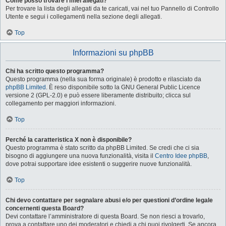
Come posso trovare i miei allegati?
Per trovare la lista degli allegati da te caricati, vai nel tuo Pannello di Controllo
Utente e segui i collegamenti nella sezione degli allegati.
Top
Informazioni su phpBB
Chi ha scritto questo programma?
Questo programma (nella sua forma originale) è prodotto e rilasciato da
phpBB Limited
. È reso disponibile sotto la GNU General Public Licence
versione 2 (GPL-2.0) e può essere liberamente distribuito; clicca sul
collegamento per maggiori informazioni.
Top
Perché la caratteristica X non è disponibile?
Questo programma è stato scritto da phpBB Limited. Se credi che ci sia
bisogno di aggiungere una nuova funzionalità, visita il
Centro Idee phpBB
,
dove potrai supportare idee esistenti o suggerire nuove funzionalità.
Top
Chi devo contattare per segnalare abusi e/o per questioni d’ordine legale
concernenti questa Board?
Devi contattare l’amministratore di questa Board. Se non riesci a trovarlo,
prova a contattare uno dei moderatori e chiedi a chi puoi rivolgerti. Se ancora