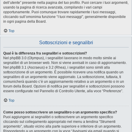
dell’utente” presente nella pagina del tuo profilo. Puoi cercare i tuoi argomenti,
usando la pagina di ricerca avanzata, compilando i vari campi
opportunamente. Puoi comunque trovare rapidamente i tuoi messaggi,
cliccando sull’omonima funzione “I tuoi messaggi”, generalmente disponibile
in ogni pagina della Board.
Top
Sottoscrizioni e segnalibri
Qual è la differenza fra segnalibri e sottoscrizioni?
Nel phpBB 3.0 (Olympus), i segnalibri lavorano in modo molto simile ai
segnalibri di un browser web. Non si viene avvisati in caso di aggiornamento.
Nel phpBB 3.1 (Ascraeus) e 3.2 (Rhea), i segnalibri sono simili alla
sottoscrizione di un argomento. È possibile ricevere una notifica quando un
segnalibro di un argomento viene aggiornato. La sottoscrizione, tuttavia, ti
comunicherà quando c’è un aggiornamento relativo a un argomento o in un
forum della Board. Opzioni di notifica per segnalibri e sottoscrizioni possono
essere configurate nel Pannello di Controllo Utente, alla voce “Preferenze”.
Top
Come posso sottoscrivere un segnalibro o un argomento specifico?
Puoi aggiungere ai segnalibri o sottoscrivere un argomento specifico
cliccando sul collegamento appropriato nel menu a tendina “Strumenti
argomento”, situato vicino alla parte superiore e inferiore di un argomento.
Rispondendo a un argomento con la voce “Avvisami via email quando si