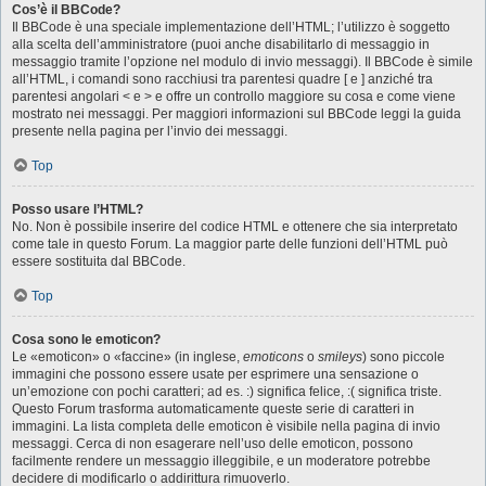
Cos’è il BBCode?
Il BBCode è una speciale implementazione dell’HTML; l’utilizzo è soggetto
alla scelta dell’amministratore (puoi anche disabilitarlo di messaggio in
messaggio tramite l’opzione nel modulo di invio messaggi). Il BBCode è simile
all’HTML, i comandi sono racchiusi tra parentesi quadre [ e ] anziché tra
parentesi angolari < e > e offre un controllo maggiore su cosa e come viene
mostrato nei messaggi. Per maggiori informazioni sul BBCode leggi la guida
presente nella pagina per l’invio dei messaggi.
Top
Posso usare l’HTML?
No. Non è possibile inserire del codice HTML e ottenere che sia interpretato
come tale in questo Forum. La maggior parte delle funzioni dell’HTML può
essere sostituita dal BBCode.
Top
Cosa sono le emoticon?
Le «emoticon» o «faccine» (in inglese,
emoticons
o
smileys
) sono piccole
immagini che possono essere usate per esprimere una sensazione o
un’emozione con pochi caratteri; ad es. :) significa felice, :( significa triste.
Questo Forum trasforma automaticamente queste serie di caratteri in
immagini. La lista completa delle emoticon è visibile nella pagina di invio
messaggi. Cerca di non esagerare nell’uso delle emoticon, possono
facilmente rendere un messaggio illeggibile, e un moderatore potrebbe
decidere di modificarlo o addirittura rimuoverlo.