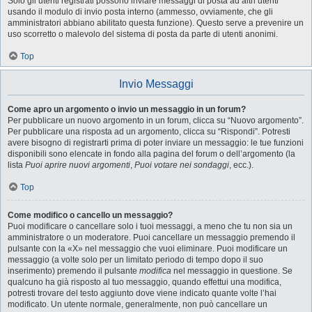
Solo gli utenti registrati possono inviare messaggi di posta ad altri utenti
usando il modulo di invio posta interno (ammesso, ovviamente, che gli
amministratori abbiano abilitato questa funzione). Questo serve a prevenire un
uso scorretto o malevolo del sistema di posta da parte di utenti anonimi.
Top
Invio Messaggi
Come apro un argomento o invio un messaggio in un forum?
Per pubblicare un nuovo argomento in un forum, clicca su “Nuovo argomento”.
Per pubblicare una risposta ad un argomento, clicca su “Rispondi”. Potresti
avere bisogno di registrarti prima di poter inviare un messaggio: le tue funzioni
disponibili sono elencate in fondo alla pagina del forum o dell’argomento (la
lista
Puoi aprire nuovi argomenti
,
Puoi votare nei sondaggi
, ecc.).
Top
Come modifico o cancello un messaggio?
Puoi modificare o cancellare solo i tuoi messaggi, a meno che tu non sia un
amministratore o un moderatore. Puoi cancellare un messaggio premendo il
pulsante con la «X» nel messaggio che vuoi eliminare. Puoi modificare un
messaggio (a volte solo per un limitato periodo di tempo dopo il suo
inserimento) premendo il pulsante
modifica
nel messaggio in questione. Se
qualcuno ha già risposto al tuo messaggio, quando effettui una modifica,
potresti trovare del testo aggiunto dove viene indicato quante volte l’hai
modificato. Un utente normale, generalmente, non può cancellare un