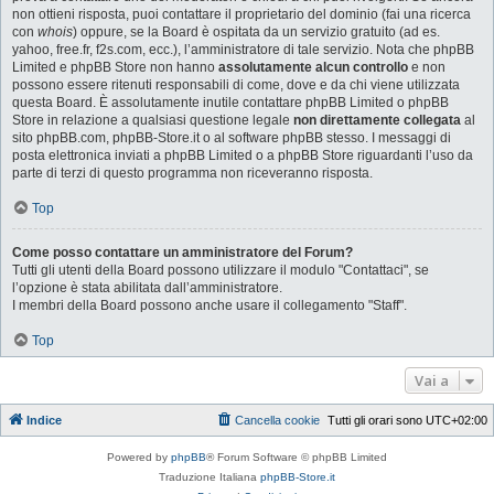
non ottieni risposta, puoi contattare il proprietario del dominio (fai una ricerca
con
whois
) oppure, se la Board è ospitata da un servizio gratuito (ad es.
yahoo, free.fr, f2s.com, ecc.), l’amministratore di tale servizio. Nota che phpBB
Limited e phpBB Store non hanno
assolutamente alcun controllo
e non
possono essere ritenuti responsabili di come, dove e da chi viene utilizzata
questa Board. È assolutamente inutile contattare phpBB Limited o phpBB
Store in relazione a qualsiasi questione legale
non direttamente collegata
al
sito phpBB.com, phpBB-Store.it o al software phpBB stesso. I messaggi di
posta elettronica inviati a phpBB Limited o a phpBB Store riguardanti l’uso da
parte di terzi di questo programma non riceveranno risposta.
Top
Come posso contattare un amministratore del Forum?
Tutti gli utenti della Board possono utilizzare il modulo "Contattaci", se
l’opzione è stata abilitata dall’amministratore.
I membri della Board possono anche usare il collegamento "Staff".
Top
Vai a
Indice
Cancella cookie
Tutti gli orari sono
UTC+02:00
Powered by
phpBB
® Forum Software © phpBB Limited
Traduzione Italiana
phpBB-Store.it