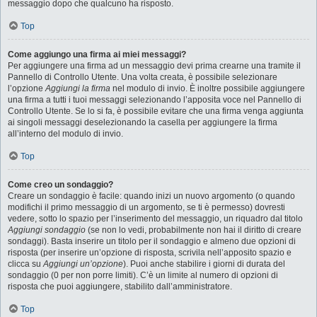
messaggio dopo che qualcuno ha risposto.
Top
Come aggiungo una firma ai miei messaggi?
Per aggiungere una firma ad un messaggio devi prima crearne una tramite il
Pannello di Controllo Utente. Una volta creata, è possibile selezionare
l’opzione
Aggiungi la firma
nel modulo di invio. È inoltre possibile aggiungere
una firma a tutti i tuoi messaggi selezionando l’apposita voce nel Pannello di
Controllo Utente. Se lo si fa, è possibile evitare che una firma venga aggiunta
ai singoli messaggi deselezionando la casella per aggiungere la firma
all’interno del modulo di invio.
Top
Come creo un sondaggio?
Creare un sondaggio è facile: quando inizi un nuovo argomento (o quando
modifichi il primo messaggio di un argomento, se ti è permesso) dovresti
vedere, sotto lo spazio per l’inserimento del messaggio, un riquadro dal titolo
Aggiungi sondaggio
(se non lo vedi, probabilmente non hai il diritto di creare
sondaggi). Basta inserire un titolo per il sondaggio e almeno due opzioni di
risposta (per inserire un’opzione di risposta, scrivila nell’apposito spazio e
clicca su
Aggiungi un’opzione
). Puoi anche stabilire i giorni di durata del
sondaggio (0 per non porre limiti). C’è un limite al numero di opzioni di
risposta che puoi aggiungere, stabilito dall’amministratore.
Top