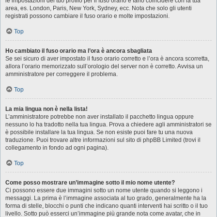
le impostazioni del tuo profilo per il fuso orario e farlo coincidere con la tua
area, es. London, Paris, New York, Sydney, ecc. Nota che solo gli utenti
registrati possono cambiare il fuso orario e molte impostazioni.
Top
Ho cambiato il fuso orario ma l’ora è ancora sbagliata
Se sei sicuro di aver impostato il fuso orario corretto e l’ora è ancora scorretta,
allora l’orario memorizzato sull’orologio del server non è corretto. Avvisa un
amministratore per correggere il problema.
Top
La mia lingua non è nella lista!
L’amministratore potrebbe non aver installato il pacchetto lingua oppure
nessuno lo ha tradotto nella tua lingua. Prova a chiedere agli amministratori se
è possibile installare la tua lingua. Se non esiste puoi fare tu una nuova
traduzione. Puoi trovare altre informazioni sul sito di phpBB Limited (trovi il
collegamento in fondo ad ogni pagina).
Top
Come posso mostrare un’immagine sotto il mio nome utente?
Ci possono essere due immagini sotto un nome utente quando si leggono i
messaggi. La prima è l’immagine associata al tuo grado, generalmente ha la
forma di stelle, blocchi o punti che indicano quanti interventi hai scritto o il tuo
livello. Sotto può esserci un’immagine più grande nota come avatar, che in