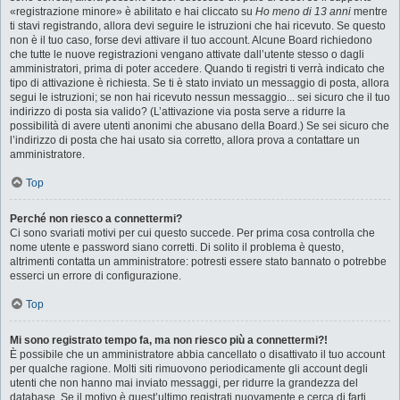
«registrazione minore» è abilitato e hai cliccato su
Ho meno di 13 anni
mentre
ti stavi registrando, allora devi seguire le istruzioni che hai ricevuto. Se questo
non è il tuo caso, forse devi attivare il tuo account. Alcune Board richiedono
che tutte le nuove registrazioni vengano attivate dall’utente stesso o dagli
amministratori, prima di poter accedere. Quando ti registri ti verrà indicato che
tipo di attivazione è richiesta. Se ti è stato inviato un messaggio di posta, allora
segui le istruzioni; se non hai ricevuto nessun messaggio... sei sicuro che il tuo
indirizzo di posta sia valido? (L’attivazione via posta serve a ridurre la
possibilità di avere utenti anonimi che abusano della Board.) Se sei sicuro che
l’indirizzo di posta che hai usato sia corretto, allora prova a contattare un
amministratore.
Top
Perché non riesco a connettermi?
Ci sono svariati motivi per cui questo succede. Per prima cosa controlla che
nome utente e password siano corretti. Di solito il problema è questo,
altrimenti contatta un amministratore: potresti essere stato bannato o potrebbe
esserci un errore di configurazione.
Top
Mi sono registrato tempo fa, ma non riesco più a connettermi?!
È possibile che un amministratore abbia cancellato o disattivato il tuo account
per qualche ragione. Molti siti rimuovono periodicamente gli account degli
utenti che non hanno mai inviato messaggi, per ridurre la grandezza del
database. Se il motivo è quest’ultimo registrati nuovamente e cerca di farti