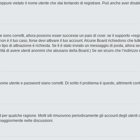
ppure vietato il nome utente che stai tentando di registrare. Può anche aver disabilit
 sono corretti, allora possono esser successe un paio di cose: se il supporto «regi
 non è il tuo caso, forse devi attivare il tuo account. Alcune Board richiedono che tut
 tipo di attivazione è richiesta. Se ti è stato inviato un messaggio di posta, allora s
bilità di avere utenti anonimi che abusano della Board.) Se sei sicuro che l’indirizzo 
ome utente e password siano corretti. Di solito il problema è questo, altrimenti con
nt per qualche ragione. Molti siti rimuovono periodicamente gli account degli utent
 maggiormente nelle discussioni.