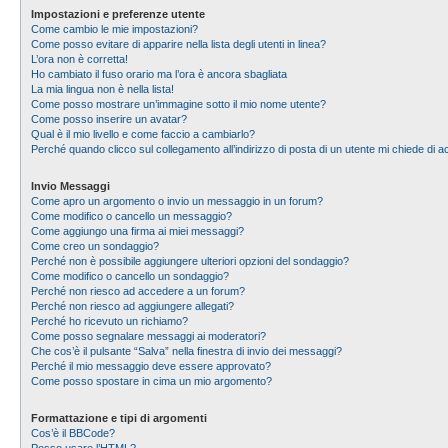
Impostazioni e preferenze utente
Come cambio le mie impostazioni?
Come posso evitare di apparire nella lista degli utenti in linea?
L’ora non è corretta!
Ho cambiato il fuso orario ma l’ora è ancora sbagliata
La mia lingua non è nella lista!
Come posso mostrare un’immagine sotto il mio nome utente?
Come posso inserire un avatar?
Qual è il mio livello e come faccio a cambiarlo?
Perché quando clicco sul collegamento all’indirizzo di posta di un utente mi chiede di
Invio Messaggi
Come apro un argomento o invio un messaggio in un forum?
Come modifico o cancello un messaggio?
Come aggiungo una firma ai miei messaggi?
Come creo un sondaggio?
Perché non è possibile aggiungere ulteriori opzioni del sondaggio?
Come modifico o cancello un sondaggio?
Perché non riesco ad accedere a un forum?
Perché non riesco ad aggiungere allegati?
Perché ho ricevuto un richiamo?
Come posso segnalare messaggi ai moderatori?
Che cos’è il pulsante “Salva” nella finestra di invio dei messaggi?
Perché il mio messaggio deve essere approvato?
Come posso spostare in cima un mio argomento?
Formattazione e tipi di argomenti
Cos’è il BBCode?