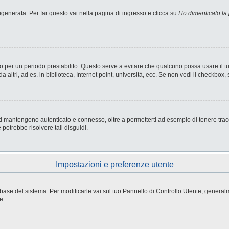
enerata. Per far questo vai nella pagina di ingresso e clicca su
Ho dimenticato la
nesso per un periodo prestabilito. Questo serve a evitare che qualcuno possa usare i
ltri, ad es. in biblioteca, Internet point, università, ecc. Se non vedi il checkbox, 
i mantengono autenticato e connesso, oltre a permetterti ad esempio di tenere tracci
potrebbe risolvere tali disguidi.
Impostazioni e preferenze utente
atabase del sistema. Per modificarle vai sul tuo Pannello di Controllo Utente; gene
e.