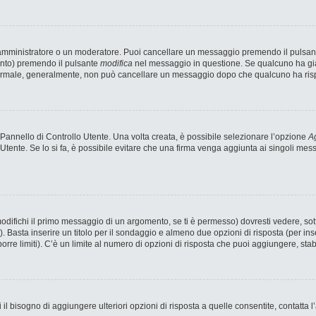
n amministratore o un moderatore. Puoi cancellare un messaggio premendo il pulsan
ento) premendo il pulsante
modifica
nel messaggio in questione. Se qualcuno ha già 
 normale, generalmente, non può cancellare un messaggio dopo che qualcuno ha ris
annello di Controllo Utente. Una volta creata, è possibile selezionare l’opzione
Ag
 Utente. Se lo si fa, è possibile evitare che una firma venga aggiunta ai singoli me
fichi il primo messaggio di un argomento, se ti è permesso) dovresti vedere, sotto
). Basta inserire un titolo per il sondaggio e almeno due opzioni di risposta (per ins
porre limiti). C’è un limite al numero di opzioni di risposta che puoi aggiungere, stab
 il bisogno di aggiungere ulteriori opzioni di risposta a quelle consentite, contatta