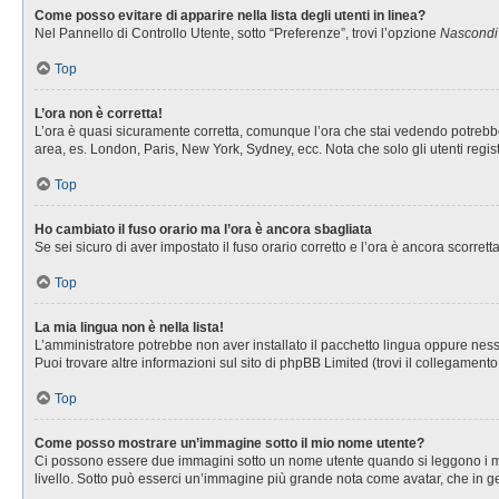
Come posso evitare di apparire nella lista degli utenti in linea?
Nel Pannello di Controllo Utente, sotto “Preferenze”, trovi l’opzione
Nascondi i
Top
L’ora non è corretta!
L’ora è quasi sicuramente corretta, comunque l’ora che stai vedendo potrebbe es
area, es. London, Paris, New York, Sydney, ecc. Nota che solo gli utenti regis
Top
Ho cambiato il fuso orario ma l’ora è ancora sbagliata
Se sei sicuro di aver impostato il fuso orario corretto e l’ora è ancora scorret
Top
La mia lingua non è nella lista!
L’amministratore potrebbe non aver installato il pacchetto lingua oppure nessu
Puoi trovare altre informazioni sul sito di phpBB Limited (trovi il collegament
Top
Come posso mostrare un’immagine sotto il mio nome utente?
Ci possono essere due immagini sotto un nome utente quando si leggono i messa
livello. Sotto può esserci un’immagine più grande nota come avatar, che in ge