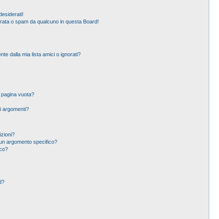
esiderati!
erata o spam da qualcuno in questa Board!
 dalla mia lista amici o ignorati?
a pagina vuota?
i argomenti?
izioni?
un argomento specifico?
ico?
d?