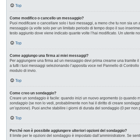
Top
Come modifico o cancello un messaggio?
Puoi modificare o cancellare solo i tuoi messaggi, a meno che tu non sia u
messaggio (a volte solo per un limitato periodo di tempo dopo il suo inserim
testo aggiunto dove viene indicato quante volte l’hai modificato. Un utente
Top
Come aggiungo una firma ai miei messaggi?
Per aggiungere una firma ad un messaggio devi prima crearne una tramite il P
a tutti i tuoi messaggi selezionando l’apposita voce nel Pannello di Controllo
modulo di invio.
Top
Come creo un sondaggio?
Creare un sondaggio è facile: quando inizi un nuovo argomento (o quando modi
sondaggio
(se non lo vedi, probabilmente non hai il diritto di creare sondaggi
un’opzione
). Puoi anche stabilire i giorni di durata del sondaggio (0 per non 
Top
Perché non è possibile aggiungere ulteriori opzioni del sondaggio?
Il limite per le opzioni del sondaggio è impostato dall’amministratore. Se senti