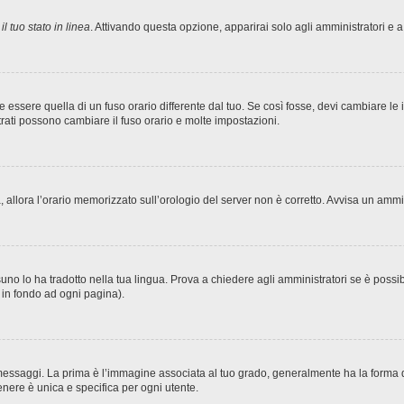
l tuo stato in linea
. Attivando questa opzione, apparirai solo agli amministratori e a
sere quella di un fuso orario differente dal tuo. Se così fosse, devi cambiare le imp
trati possono cambiare il fuso orario e molte impostazioni.
ta, allora l’orario memorizzato sull’orologio del server non è corretto. Avvisa un amm
no lo ha tradotto nella tua lingua. Prova a chiedere agli amministratori se è possibi
o in fondo ad ogni pagina).
ggi. La prima è l’immagine associata al tuo grado, generalmente ha la forma di stel
nere è unica e specifica per ogni utente.