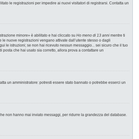
ato le registrazioni per impedire ai nuovi visitatori di registrarsi. Contatta un
strazione minore» è abilitato e hai cliccato su
Ho meno di 13 anni
mentre ti
te le nuove registrazioni vengano attivate dall’utente stesso o dagli
egui le istruzioni; se non hai ricevuto nessun messaggio... sei sicuro che il tuo
di posta che hai usato sia corretto, allora prova a contattare un
tatta un amministratore: potresti essere stato bannato o potrebbe esserci un
i che non hanno mai inviato messaggi, per ridurre la grandezza del database.