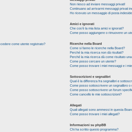
Non riesco ad inviare messaggi privati!
Continuano ad arrivarmi messaggi privati ind
Ho ricevuto un messaggio di posta indesid
Amici e ignorati
Che cos’è la mia lista amici e ignorati?
Come posso aggiungere o rimuovere un utente
Ricerche nella Board
 accedere come utente registrato?
Come si fanno le ricerche nella Board?
Perché la mia ricerca non dà risultati?
Perché la mia ricerca dà come risultato un
Come posso cercare un utente?
Come posso trovare i miei messaggi e i mie
Sottoscrizioni e segnalibri
Qual è la differenza fra segnalibri e sottoscr
Come posso sottoscrivere un segnalibro o 
Come posso sottoscrivere un forum specif
Come cancello le mie sottoscrizioni?
Allegati
Quali allegati sono ammessi in questa Boar
Come posso trovare i miei allegati?
Informazioni su phpBB
Chi ha scritto questo programma?