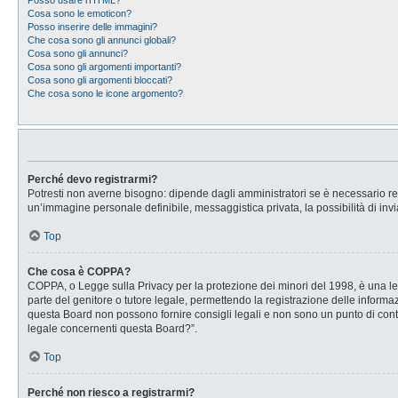
Posso usare l’HTML?
Cosa sono le emoticon?
Posso inserire delle immagini?
Che cosa sono gli annunci globali?
Cosa sono gli annunci?
Cosa sono gli argomenti importanti?
Cosa sono gli argomenti bloccati?
Che cosa sono le icone argomento?
Perché devo registrarmi?
Potresti non averne bisogno: dipende dagli amministratori se è necessario regi
un’immagine personale definibile, messaggistica privata, la possibilità di invi
Top
Che cosa è COPPA?
COPPA, o Legge sulla Privacy per la protezione dei minori del 1998, è una legg
parte del genitore o tutore legale, permettendo la registrazione delle informaz
questa Board non possono fornire consigli legali e non sono un punto di conta
legale concernenti questa Board?”.
Top
Perché non riesco a registrarmi?