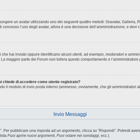
aggiungere un avatar utilizzando uno dei seguenti quattro metodi: Gravatar, Galleria
è concesso l’uso degli avatar, allora è una decisione dell’amministrazione, e devi c
i che hai inviato oppure identificano alcuni utenti, ad esempio, moderatori e ammini
o. La maggior parte dei Forum non tollera questo comportamento e l’amministratore
 mi chiede di accedere come utente registrato?
sando il modulo di invio posta interno (ammesso, ovviamente, che gli amministratori 
Invio Messaggi
Per pubblicare una risposta ad un argomento, clicca su “Rispondi”. Potresti avere b
lista
Puoi aprire nuovi argomenti
,
Puoi votare nei sondaggi
, ecc.).