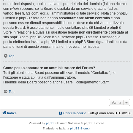
non ottieni risposta, puoi contattare il proprietario del dominio (fai una ricerca
con
whois
) oppure, se la Board è ospitata da un servizio gratuito (ad es.
yahoo, free.fr, f2s.com, ecc.), l’amministratore di tale servizio. Nota che phpBB
Limited e phpBB Store non hanno
assolutamente alcun controllo
e non
possono essere ritenuti responsabili di come, dove e da chi viene utilizzata
questa Board. È assolutamente inutile contattare phpBB Limited o phpBB
Store in relazione a qualsiasi questione legale
non direttamente collegata
al
sito phpBB.com, phpBB-Store.it o al software phpBB stesso. I messaggi di
posta elettronica inviati a phpBB Limited o a phpBB Store riguardanti l’uso da
parte di terzi di questo programma non riceveranno risposta.
Top
Come posso contattare un amministratore del Forum?
Tutti gli utenti della Board possono utilizzare il modulo "Contattaci", se
l’opzione è stata abilitata dall’amministratore.
I membri della Board possono anche usare il collegamento "Staff".
Top
Vai a
Indice
Cancella cookie
Tutti gli orari sono
UTC+02:00
Powered by
phpBB
® Forum Software © phpBB Limited
Traduzione Italiana
phpBB-Store.it