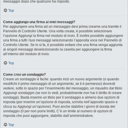
messaggio dopo che qualcuno ha risposto.
Top
Come aggiungo una firma ai miei messaggi?
Per aggiungere una firma ad un messaggio devi prima crearne una tramite il
Pannello di Controllo Utente. Una volta creata, è possibile selezionare
l’opzione
Aggiungi la firma
nel modulo di invio. È inoltre possibile aggiungere
una firma a tutti i tuoi messaggi selezionando l’apposita voce nel Pannello di
Controllo Utente. Se lo si fa, è possibile evitare che una firma venga aggiunta
ai singoli messaggi deselezionando la casella per aggiungere la firma
all’interno del modulo di invio.
Top
Come creo un sondaggio?
Creare un sondaggio è facile: quando inizi un nuovo argomento (o quando
modifichi il primo messaggio di un argomento, se ti è permesso) dovresti
vedere, sotto lo spazio per l’inserimento del messaggio, un riquadro dal titolo
Aggiungi sondaggio
(se non lo vedi, probabilmente non hai il diritto di creare
sondaggi). Basta inserire un titolo per il sondaggio e almeno due opzioni di
risposta (per inserire un’opzione di risposta, scrivila nell’apposito spazio e
clicca su
Aggiungi un’opzione
). Puoi anche stabilire i giorni di durata del
sondaggio (0 per non porre limiti). C’è un limite al numero di opzioni di
risposta che puoi aggiungere, stabilito dall’amministratore.
Top