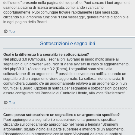
dell’utente” presente nella pagina del tuo profilo. Puoi cercare i tuoi argomenti,
usando la pagina di ricerca avanzata, compilando i vari campi
opportunamente. Puoi comunque trovare rapidamente i tuoi messaggi,
cliccando sull’omonima funzione “I tuoi messaggi”, generalmente disponibile
in ogni pagina della Board.
Top
Sottoscrizioni e segnalibri
Qual è la differenza fra segnalibri e sottoscrizioni?
Nel phpBB 3.0 (Olympus), i segnalibri lavorano in modo molto simile ai
segnalibri di un browser web. Non si viene avvisati in caso di aggiornamento.
Nel phpBB 3.1 (Ascraeus) e 3.2 (Rhea), i segnalibri sono simili alla
sottoscrizione di un argomento. È possibile ricevere una notifica quando un
segnalibro di un argomento viene aggiornato. La sottoscrizione, tuttavia, ti
comunicherà quando c’è un aggiornamento relativo a un argomento o in un
forum della Board. Opzioni di notifica per segnalibri e sottoscrizioni possono
essere configurate nel Pannello di Controllo Utente, alla voce “Preferenze”.
Top
Come posso sottoscrivere un segnalibro o un argomento specifico?
Puoi aggiungere ai segnalibri o sottoscrivere un argomento specifico
cliccando sul collegamento appropriato nel menu a tendina “Strumenti
argomento”, situato vicino alla parte superiore e inferiore di un argomento.
Rispondendo a un argomento con la voce “Avvisami via email quando si