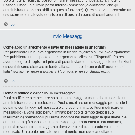
Solo gli utenti registrati possono inviare messaggi di posta ad altri utenti
usando il modulo di invio posta interno (ammesso, ovviamente, che gli
amministratori abbiano abilitato questa funzione). Questo serve a prevenire un
uso scorretto o malevolo del sistema di posta da parte di utenti anonimi.
Top
Invio Messaggi
Come apro un argomento o invio un messaggio in un forum?
Per pubblicare un nuovo argomento in un forum, clicca su “Nuovo argomento”.
Per pubblicare una risposta ad un argomento, clicca su “Rispondi”. Potresti
avere bisogno di registrarti prima di poter inviare un messaggio: le tue funzioni
disponibili sono elencate in fondo alla pagina del forum o dell’argomento (la
lista
Puoi aprire nuovi argomenti
,
Puoi votare nei sondaggi
, ecc.).
Top
Come modifico o cancello un messaggio?
Puoi modificare o cancellare solo i tuoi messaggi, a meno che tu non sia un
amministratore o un moderatore. Puoi cancellare un messaggio premendo il
pulsante con la «X» nel messaggio che vuoi eliminare. Puoi modificare un
messaggio (a volte solo per un limitato periodo di tempo dopo il suo
inserimento) premendo il pulsante
modifica
nel messaggio in questione. Se
qualcuno ha già risposto al tuo messaggio, quando effettui una modifica,
potresti trovare del testo aggiunto dove viene indicato quante volte l’hai
modificato. Un utente normale, generalmente, non può cancellare un