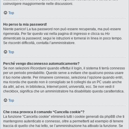
coinvolgere maggiormente nelle discussioni.
Top
Ho perso la mia password!
Niente panico! La tua password non può essere recuperata, ma può essere
rigenerata. Per far questo vai nella pagina di ingresso e clicca su
Ho
dimenticato la password
, segui le istruzioni e tornerai in linea in poco tempo.
Se riscontri difficoltà, contatta l’amministratore.
Top
Perché vengo disconnesso automaticamente?
Se non selezioni
Ricordami
quando effettui il login, il sistema ti terrà connesso
per un periodo prestabilito. Questo serve a evitare che qualcuno possa usare
il tuo nome utente. Per rimanere connesso, seleziona l’opzione quando entri,
ma ricorda che questo non è consigliato se ti colleghi da un PC usato anche
da altri, ad es. in biblioteca, Internet point, università, ecc. Se non vedi il
checkbox, significa che un amministratore ha disabilitato questa caratteristica.
Top
Che cosa provoca il comando “Cancella cookie”?
La funzione “Cancella cookie” eliminerà tutti i cookie generati da phpBB che ti
mantengono autenticato e connesso, oltre a permetterti ad esempio di tenere
traccia di quello che hai letto, se l’amministrazione ha attivato la funzione. Se