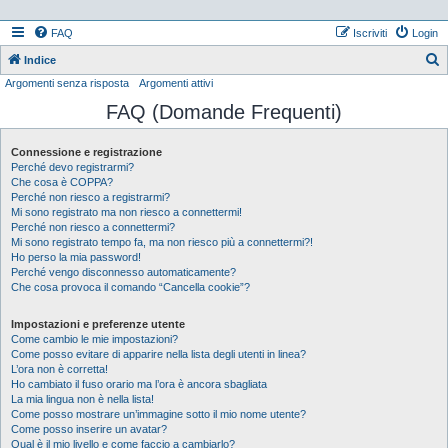
FAQ
Iscriviti
Login
Indice
Argomenti senza risposta
Argomenti attivi
e
FAQ (Domande Frequenti)
r
c
Connessione e registrazione
a
Perché devo registrarmi?
Che cosa è COPPA?
Perché non riesco a registrarmi?
Mi sono registrato ma non riesco a connettermi!
Perché non riesco a connettermi?
Mi sono registrato tempo fa, ma non riesco più a connettermi?!
Ho perso la mia password!
Perché vengo disconnesso automaticamente?
Che cosa provoca il comando “Cancella cookie”?
Impostazioni e preferenze utente
Come cambio le mie impostazioni?
Come posso evitare di apparire nella lista degli utenti in linea?
L’ora non è corretta!
Ho cambiato il fuso orario ma l’ora è ancora sbagliata
La mia lingua non è nella lista!
Come posso mostrare un’immagine sotto il mio nome utente?
Come posso inserire un avatar?
Qual è il mio livello e come faccio a cambiarlo?