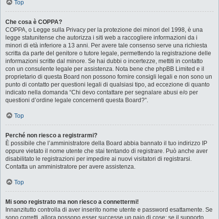
Top
Che cosa è COPPA?
COPPA, o Legge sulla Privacy per la protezione dei minori del 1998, è una
legge statunitense che autorizza i siti web a raccogliere informazioni da i
minori di età inferiore a 13 anni. Per avere tale consenso serve una richiesta
scritta da parte del genitore o tutore legale, permettendo la registrazione delle
informazioni scritte dal minore. Se hai dubbi o incertezze, mettiti in contatto
con un consulente legale per assistenza. Nota bene che phpBB Limited e il
proprietario di questa Board non possono fornire consigli legali e non sono un
punto di contatto per questioni legali di qualsiasi tipo, ad eccezione di quanto
indicato nella domanda “Chi devo contattare per segnalare abusi e/o per
questioni d’ordine legale concernenti questa Board?”.
Top
Perché non riesco a registrarmi?
È possibile che l’amministratore della Board abbia bannato il tuo indirizzo IP
oppure vietato il nome utente che stai tentando di registrare. Può anche aver
disabilitato le registrazioni per impedire ai nuovi visitatori di registrarsi.
Contatta un amministratore per avere assistenza.
Top
Mi sono registrato ma non riesco a connettermi!
Innanzitutto controlla di aver inserito nome utente e password esattamente. Se
sono corretti, allora possono esser successe un paio di cose: se il supporto