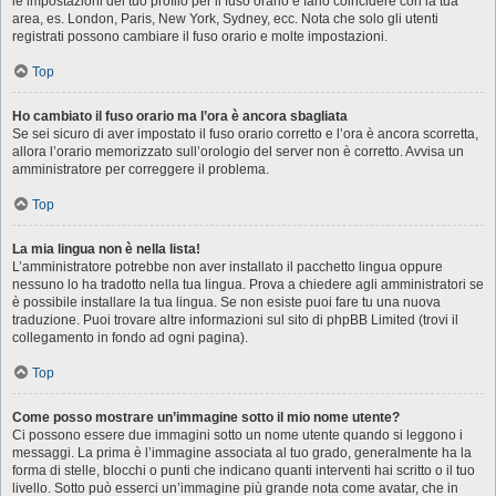
le impostazioni del tuo profilo per il fuso orario e farlo coincidere con la tua
area, es. London, Paris, New York, Sydney, ecc. Nota che solo gli utenti
registrati possono cambiare il fuso orario e molte impostazioni.
Top
Ho cambiato il fuso orario ma l’ora è ancora sbagliata
Se sei sicuro di aver impostato il fuso orario corretto e l’ora è ancora scorretta,
allora l’orario memorizzato sull’orologio del server non è corretto. Avvisa un
amministratore per correggere il problema.
Top
La mia lingua non è nella lista!
L’amministratore potrebbe non aver installato il pacchetto lingua oppure
nessuno lo ha tradotto nella tua lingua. Prova a chiedere agli amministratori se
è possibile installare la tua lingua. Se non esiste puoi fare tu una nuova
traduzione. Puoi trovare altre informazioni sul sito di phpBB Limited (trovi il
collegamento in fondo ad ogni pagina).
Top
Come posso mostrare un’immagine sotto il mio nome utente?
Ci possono essere due immagini sotto un nome utente quando si leggono i
messaggi. La prima è l’immagine associata al tuo grado, generalmente ha la
forma di stelle, blocchi o punti che indicano quanti interventi hai scritto o il tuo
livello. Sotto può esserci un’immagine più grande nota come avatar, che in