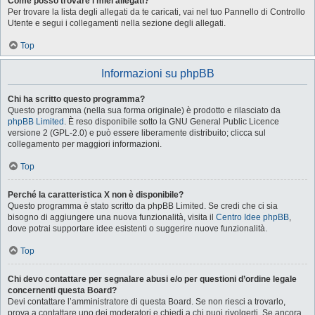
Come posso trovare i miei allegati?
Per trovare la lista degli allegati da te caricati, vai nel tuo Pannello di Controllo
Utente e segui i collegamenti nella sezione degli allegati.
Top
Informazioni su phpBB
Chi ha scritto questo programma?
Questo programma (nella sua forma originale) è prodotto e rilasciato da
phpBB Limited
. È reso disponibile sotto la GNU General Public Licence
versione 2 (GPL-2.0) e può essere liberamente distribuito; clicca sul
collegamento per maggiori informazioni.
Top
Perché la caratteristica X non è disponibile?
Questo programma è stato scritto da phpBB Limited. Se credi che ci sia
bisogno di aggiungere una nuova funzionalità, visita il
Centro Idee phpBB
,
dove potrai supportare idee esistenti o suggerire nuove funzionalità.
Top
Chi devo contattare per segnalare abusi e/o per questioni d’ordine legale
concernenti questa Board?
Devi contattare l’amministratore di questa Board. Se non riesci a trovarlo,
prova a contattare uno dei moderatori e chiedi a chi puoi rivolgerti. Se ancora