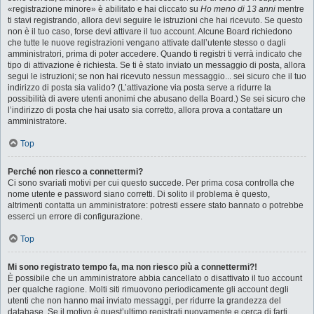
«registrazione minore» è abilitato e hai cliccato su
Ho meno di 13 anni
mentre
ti stavi registrando, allora devi seguire le istruzioni che hai ricevuto. Se questo
non è il tuo caso, forse devi attivare il tuo account. Alcune Board richiedono
che tutte le nuove registrazioni vengano attivate dall’utente stesso o dagli
amministratori, prima di poter accedere. Quando ti registri ti verrà indicato che
tipo di attivazione è richiesta. Se ti è stato inviato un messaggio di posta, allora
segui le istruzioni; se non hai ricevuto nessun messaggio... sei sicuro che il tuo
indirizzo di posta sia valido? (L’attivazione via posta serve a ridurre la
possibilità di avere utenti anonimi che abusano della Board.) Se sei sicuro che
l’indirizzo di posta che hai usato sia corretto, allora prova a contattare un
amministratore.
Top
Perché non riesco a connettermi?
Ci sono svariati motivi per cui questo succede. Per prima cosa controlla che
nome utente e password siano corretti. Di solito il problema è questo,
altrimenti contatta un amministratore: potresti essere stato bannato o potrebbe
esserci un errore di configurazione.
Top
Mi sono registrato tempo fa, ma non riesco più a connettermi?!
È possibile che un amministratore abbia cancellato o disattivato il tuo account
per qualche ragione. Molti siti rimuovono periodicamente gli account degli
utenti che non hanno mai inviato messaggi, per ridurre la grandezza del
database. Se il motivo è quest’ultimo registrati nuovamente e cerca di farti