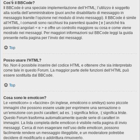
Cos’è il BBCode?
Il BBCode è una speciale implementazione dell’HTML; l’utilizzo è soggetto
alla scelta dell’amministratore (puoi anche disabilitarlo di messaggio in
messaggio tramite l’opzione nel modulo di invio messaggi). Il BBCode è simile
all’HTML, i comandi sono racchiusi tra parentesi quadre [ e ] anziché tra
parentesi angolari < e > e offre un controllo maggiore su cosa e come viene
mostrato nei messaggi. Per maggiori informazioni sul BBCode leggi la guida
presente nella pagina per l’invio dei messaggi.
Top
Posso usare l’HTML?
No. Non è possibile inserire del codice HTML e ottenere che sia interpretato
come tale in questo Forum. La maggior parte delle funzioni dell’HTML può
essere sostituita dal BBCode.
Top
Cosa sono le emoticon?
Le «emoticon» o «faccine» (in inglese,
emoticons
o
smileys
) sono piccole
immagini che possono essere usate per esprimere una sensazione o
un’emozione con pochi caratteri; ad es. :) significa felice, :( significa triste.
Questo Forum trasforma automaticamente queste serie di caratteri in
immagini. La lista completa delle emoticon è visibile nella pagina di invio
messaggi. Cerca di non esagerare nell’uso delle emoticon, possono
facilmente rendere un messaggio illeggibile, e un moderatore potrebbe
decidere di modificarlo o addirittura rimuoverlo.