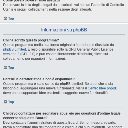
Come posso trovare i miei allegati?
Per trovare la lista degli allegati da te caricati, vai nel tuo Pannello di Controllo
Utente e segui i collegamenti nella sezione degli allegati.
Top
Informazioni su phpBB
Chi ha scritto questo programma?
Questo programma (nella sua forma originale) è prodotto e rilasciato da
phpBB Limited
. È reso disponibile sotto la GNU General Public Licence
versione 2 (GPL-2.0) e può essere liberamente distribuito; clicca sul
collegamento per maggiori informazioni.
Top
Perché la caratteristica X non è disponibile?
Questo programma è stato scritto da phpBB Limited. Se credi che ci sia
bisogno di aggiungere una nuova funzionalità, visita il
Centro Idee phpBB
,
dove potrai supportare idee esistenti o suggerire nuove funzionalità.
Top
Chi devo contattare per segnalare abusi e/o per questioni d’ordine legale
concernenti questa Board?
Devi contattare l’amministratore di questa Board. Se non riesci a trovarlo,
prova a contattare uno dei moderatori e chiedi a chi puoi rivolgerti. Se ancora