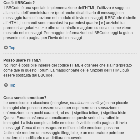
Cos’è il BBCode?
Il BBCode è una speciale implementazione dell’HTML; l’utilizzo è soggetto
alla scelta dell’amministratore (puoi anche disabilitarlo di messaggio in
messaggio tramite l’opzione nel modulo di invio messaggi). Il BBCode è simile
all’HTML, i comandi sono racchiusi tra parentesi quadre [ e ] anziché tra
parentesi angolari < e > e offre un controllo maggiore su cosa e come viene
mostrato nei messaggi. Per maggiori informazioni sul BBCode leggi la guida
presente nella pagina per l’invio dei messaggi.
Top
Posso usare l’HTML?
No. Non è possibile inserire del codice HTML e ottenere che sia interpretato
come tale in questo Forum. La maggior parte delle funzioni dell’HTML può
essere sostituita dal BBCode.
Top
Cosa sono le emoticon?
Le «emoticon» o «faccine» (in inglese,
emoticons
o
smileys
) sono piccole
immagini che possono essere usate per esprimere una sensazione o
un’emozione con pochi caratteri; ad es. :) significa felice, :( significa triste.
Questo Forum trasforma automaticamente queste serie di caratteri in
immagini. La lista completa delle emoticon è visibile nella pagina di invio
messaggi. Cerca di non esagerare nell’uso delle emoticon, possono
facilmente rendere un messaggio illeggibile, e un moderatore potrebbe
decidere di modificarlo o addirittura rimuoverlo.