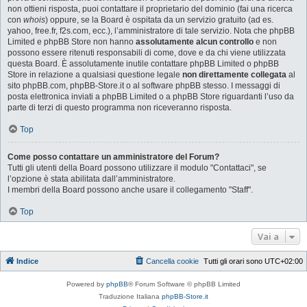
non ottieni risposta, puoi contattare il proprietario del dominio (fai una ricerca
con
whois
) oppure, se la Board è ospitata da un servizio gratuito (ad es.
yahoo, free.fr, f2s.com, ecc.), l’amministratore di tale servizio. Nota che phpBB
Limited e phpBB Store non hanno
assolutamente alcun controllo
e non
possono essere ritenuti responsabili di come, dove e da chi viene utilizzata
questa Board. È assolutamente inutile contattare phpBB Limited o phpBB
Store in relazione a qualsiasi questione legale
non direttamente collegata
al
sito phpBB.com, phpBB-Store.it o al software phpBB stesso. I messaggi di
posta elettronica inviati a phpBB Limited o a phpBB Store riguardanti l’uso da
parte di terzi di questo programma non riceveranno risposta.
Top
Come posso contattare un amministratore del Forum?
Tutti gli utenti della Board possono utilizzare il modulo "Contattaci", se
l’opzione è stata abilitata dall’amministratore.
I membri della Board possono anche usare il collegamento "Staff".
Top
Vai a
Indice
Cancella cookie
Tutti gli orari sono
UTC+02:00
Powered by
phpBB
® Forum Software © phpBB Limited
Traduzione Italiana
phpBB-Store.it