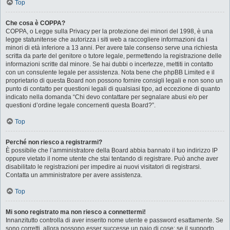
Top
Che cosa è COPPA?
COPPA, o Legge sulla Privacy per la protezione dei minori del 1998, è una
legge statunitense che autorizza i siti web a raccogliere informazioni da i
minori di età inferiore a 13 anni. Per avere tale consenso serve una richiesta
scritta da parte del genitore o tutore legale, permettendo la registrazione delle
informazioni scritte dal minore. Se hai dubbi o incertezze, mettiti in contatto
con un consulente legale per assistenza. Nota bene che phpBB Limited e il
proprietario di questa Board non possono fornire consigli legali e non sono un
punto di contatto per questioni legali di qualsiasi tipo, ad eccezione di quanto
indicato nella domanda “Chi devo contattare per segnalare abusi e/o per
questioni d’ordine legale concernenti questa Board?”.
Top
Perché non riesco a registrarmi?
È possibile che l’amministratore della Board abbia bannato il tuo indirizzo IP
oppure vietato il nome utente che stai tentando di registrare. Può anche aver
disabilitato le registrazioni per impedire ai nuovi visitatori di registrarsi.
Contatta un amministratore per avere assistenza.
Top
Mi sono registrato ma non riesco a connettermi!
Innanzitutto controlla di aver inserito nome utente e password esattamente. Se
sono corretti, allora possono esser successe un paio di cose: se il supporto