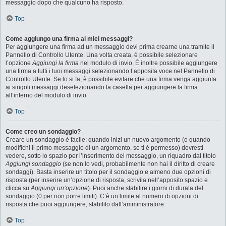
messaggio dopo che qualcuno ha risposto.
Top
Come aggiungo una firma ai miei messaggi?
Per aggiungere una firma ad un messaggio devi prima crearne una tramite il
Pannello di Controllo Utente. Una volta creata, è possibile selezionare
l’opzione
Aggiungi la firma
nel modulo di invio. È inoltre possibile aggiungere
una firma a tutti i tuoi messaggi selezionando l’apposita voce nel Pannello di
Controllo Utente. Se lo si fa, è possibile evitare che una firma venga aggiunta
ai singoli messaggi deselezionando la casella per aggiungere la firma
all’interno del modulo di invio.
Top
Come creo un sondaggio?
Creare un sondaggio è facile: quando inizi un nuovo argomento (o quando
modifichi il primo messaggio di un argomento, se ti è permesso) dovresti
vedere, sotto lo spazio per l’inserimento del messaggio, un riquadro dal titolo
Aggiungi sondaggio
(se non lo vedi, probabilmente non hai il diritto di creare
sondaggi). Basta inserire un titolo per il sondaggio e almeno due opzioni di
risposta (per inserire un’opzione di risposta, scrivila nell’apposito spazio e
clicca su
Aggiungi un’opzione
). Puoi anche stabilire i giorni di durata del
sondaggio (0 per non porre limiti). C’è un limite al numero di opzioni di
risposta che puoi aggiungere, stabilito dall’amministratore.
Top