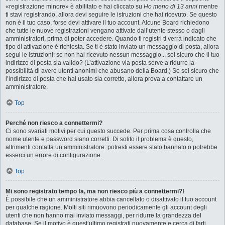
«registrazione minore» è abilitato e hai cliccato su
Ho meno di 13 anni
mentre
ti stavi registrando, allora devi seguire le istruzioni che hai ricevuto. Se questo
non è il tuo caso, forse devi attivare il tuo account. Alcune Board richiedono
che tutte le nuove registrazioni vengano attivate dall’utente stesso o dagli
amministratori, prima di poter accedere. Quando ti registri ti verrà indicato che
tipo di attivazione è richiesta. Se ti è stato inviato un messaggio di posta, allora
segui le istruzioni; se non hai ricevuto nessun messaggio... sei sicuro che il tuo
indirizzo di posta sia valido? (L’attivazione via posta serve a ridurre la
possibilità di avere utenti anonimi che abusano della Board.) Se sei sicuro che
l’indirizzo di posta che hai usato sia corretto, allora prova a contattare un
amministratore.
Top
Perché non riesco a connettermi?
Ci sono svariati motivi per cui questo succede. Per prima cosa controlla che
nome utente e password siano corretti. Di solito il problema è questo,
altrimenti contatta un amministratore: potresti essere stato bannato o potrebbe
esserci un errore di configurazione.
Top
Mi sono registrato tempo fa, ma non riesco più a connettermi?!
È possibile che un amministratore abbia cancellato o disattivato il tuo account
per qualche ragione. Molti siti rimuovono periodicamente gli account degli
utenti che non hanno mai inviato messaggi, per ridurre la grandezza del
database. Se il motivo è quest’ultimo registrati nuovamente e cerca di farti