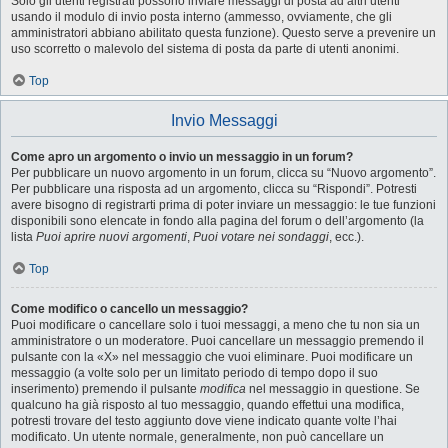
Solo gli utenti registrati possono inviare messaggi di posta ad altri utenti
usando il modulo di invio posta interno (ammesso, ovviamente, che gli
amministratori abbiano abilitato questa funzione). Questo serve a prevenire un
uso scorretto o malevolo del sistema di posta da parte di utenti anonimi.
Top
Invio Messaggi
Come apro un argomento o invio un messaggio in un forum?
Per pubblicare un nuovo argomento in un forum, clicca su “Nuovo argomento”.
Per pubblicare una risposta ad un argomento, clicca su “Rispondi”. Potresti
avere bisogno di registrarti prima di poter inviare un messaggio: le tue funzioni
disponibili sono elencate in fondo alla pagina del forum o dell’argomento (la
lista
Puoi aprire nuovi argomenti
,
Puoi votare nei sondaggi
, ecc.).
Top
Come modifico o cancello un messaggio?
Puoi modificare o cancellare solo i tuoi messaggi, a meno che tu non sia un
amministratore o un moderatore. Puoi cancellare un messaggio premendo il
pulsante con la «X» nel messaggio che vuoi eliminare. Puoi modificare un
messaggio (a volte solo per un limitato periodo di tempo dopo il suo
inserimento) premendo il pulsante
modifica
nel messaggio in questione. Se
qualcuno ha già risposto al tuo messaggio, quando effettui una modifica,
potresti trovare del testo aggiunto dove viene indicato quante volte l’hai
modificato. Un utente normale, generalmente, non può cancellare un