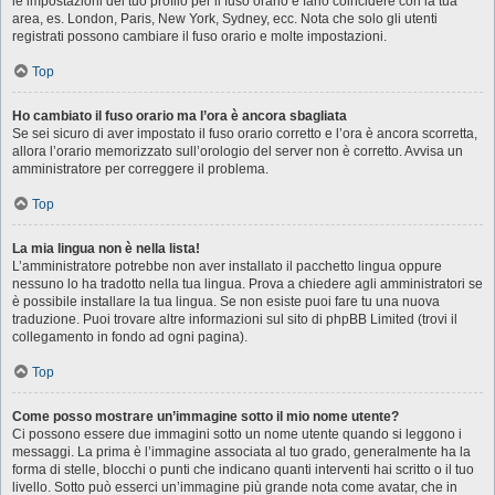
le impostazioni del tuo profilo per il fuso orario e farlo coincidere con la tua
area, es. London, Paris, New York, Sydney, ecc. Nota che solo gli utenti
registrati possono cambiare il fuso orario e molte impostazioni.
Top
Ho cambiato il fuso orario ma l’ora è ancora sbagliata
Se sei sicuro di aver impostato il fuso orario corretto e l’ora è ancora scorretta,
allora l’orario memorizzato sull’orologio del server non è corretto. Avvisa un
amministratore per correggere il problema.
Top
La mia lingua non è nella lista!
L’amministratore potrebbe non aver installato il pacchetto lingua oppure
nessuno lo ha tradotto nella tua lingua. Prova a chiedere agli amministratori se
è possibile installare la tua lingua. Se non esiste puoi fare tu una nuova
traduzione. Puoi trovare altre informazioni sul sito di phpBB Limited (trovi il
collegamento in fondo ad ogni pagina).
Top
Come posso mostrare un’immagine sotto il mio nome utente?
Ci possono essere due immagini sotto un nome utente quando si leggono i
messaggi. La prima è l’immagine associata al tuo grado, generalmente ha la
forma di stelle, blocchi o punti che indicano quanti interventi hai scritto o il tuo
livello. Sotto può esserci un’immagine più grande nota come avatar, che in