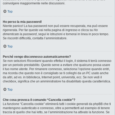
coinvolgere maggiormente nelle discussioni.
Top
Ho perso la mia password!
Niente panico! La tua password non può essere recuperata, ma può essere
rigenerata. Per far questo vai nella pagina di ingresso e clicca su
Ho
dimenticato la password
, segui le istruzioni e tornerai in linea in poco tempo.
Se riscontri difficoltà, contatta l’amministratore.
Top
Perché vengo disconnesso automaticamente?
Se non selezioni
Ricordami
quando effettui il login, il sistema ti terrà connesso
per un periodo prestabilito. Questo serve a evitare che qualcuno possa usare
il tuo nome utente. Per rimanere connesso, seleziona l’opzione quando entri,
ma ricorda che questo non è consigliato se ti colleghi da un PC usato anche
da altri, ad es. in biblioteca, Internet point, università, ecc. Se non vedi il
checkbox, significa che un amministratore ha disabilitato questa caratteristica.
Top
Che cosa provoca il comando “Cancella cookie”?
La funzione “Cancella cookie” eliminerà tutti i cookie generati da phpBB che ti
mantengono autenticato e connesso, oltre a permetterti ad esempio di tenere
traccia di quello che hai letto, se l’amministrazione ha attivato la funzione. Se