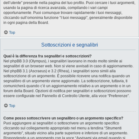
dell’utente” presente nella pagina del tuo profilo. Puoi cercare i tuoi argomenti,
usando la pagina di ricerca avanzata, compilando i vari campi
opportunamente. Puoi comunque trovare rapidamente i tuoi messaggi,
cliccando sull’omonima funzione “I tuoi messaggi”, generalmente disponibile
in ogni pagina della Board.
Top
Sottoscrizioni e segnalibri
Qual è la differenza fra segnalibri e sottoscrizioni?
Nel phpBB 3.0 (Olympus), i segnalibri lavorano in modo molto simile ai
segnalibri di un browser web. Non si viene avvisati in caso di aggiornamento.
Nel phpBB 3.1 (Ascraeus) e 3.2 (Rhea), i segnalibri sono simili alla
sottoscrizione di un argomento. È possibile ricevere una notifica quando un
segnalibro di un argomento viene aggiornato. La sottoscrizione, tuttavia, ti
comunicherà quando c’è un aggiornamento relativo a un argomento o in un
forum della Board. Opzioni di notifica per segnalibri e sottoscrizioni possono
essere configurate nel Pannello di Controllo Utente, alla voce “Preferenze”.
Top
Come posso sottoscrivere un segnalibro o un argomento specifico?
Puoi aggiungere ai segnalibri o sottoscrivere un argomento specifico
cliccando sul collegamento appropriato nel menu a tendina “Strumenti
argomento”, situato vicino alla parte superiore e inferiore di un argomento.
Rispondendo a un argomento con la voce “Avvisami via email quando si