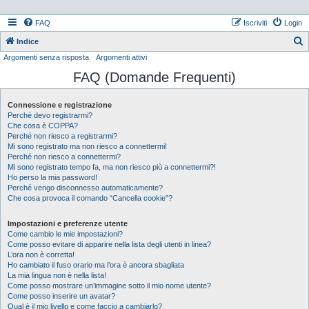
FAQ
Iscriviti
Login
Indice
Argomenti senza risposta
Argomenti attivi
e
FAQ (Domande Frequenti)
r
c
Connessione e registrazione
a
Perché devo registrarmi?
Che cosa è COPPA?
Perché non riesco a registrarmi?
Mi sono registrato ma non riesco a connettermi!
Perché non riesco a connettermi?
Mi sono registrato tempo fa, ma non riesco più a connettermi?!
Ho perso la mia password!
Perché vengo disconnesso automaticamente?
Che cosa provoca il comando “Cancella cookie”?
Impostazioni e preferenze utente
Come cambio le mie impostazioni?
Come posso evitare di apparire nella lista degli utenti in linea?
L’ora non è corretta!
Ho cambiato il fuso orario ma l’ora è ancora sbagliata
La mia lingua non è nella lista!
Come posso mostrare un’immagine sotto il mio nome utente?
Come posso inserire un avatar?
Qual è il mio livello e come faccio a cambiarlo?