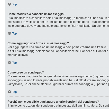
Top
Come modifico o cancello un messaggio?
Puoi modificare o cancellare solo i tuoi messaggi, a meno che tu non sia u
messaggio (a volte solo per un limitato periodo di tempo dopo il suo inserim
testo aggiunto dove viene indicato quante volte l’hai modificato. Un utente
Top
Come aggiungo una firma ai miei messaggi?
Per aggiungere una firma ad un messaggio devi prima crearne una tramite il P
a tutti i tuoi messaggi selezionando l’apposita voce nel Pannello di Controllo
modulo di invio.
Top
Come creo un sondaggio?
Creare un sondaggio è facile: quando inizi un nuovo argomento (o quando modi
sondaggio
(se non lo vedi, probabilmente non hai il diritto di creare sondaggi
un’opzione
). Puoi anche stabilire i giorni di durata del sondaggio (0 per non 
Top
Perché non è possibile aggiungere ulteriori opzioni del sondaggio?
Il limite per le opzioni del sondaggio è impostato dall’amministratore. Se senti