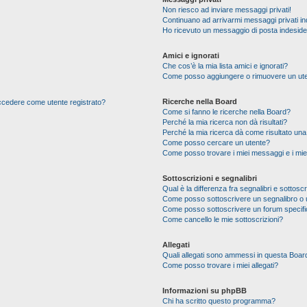
Non riesco ad inviare messaggi privati!
Continuano ad arrivarmi messaggi privati ind
Ho ricevuto un messaggio di posta indesid
Amici e ignorati
Che cos’è la mia lista amici e ignorati?
Come posso aggiungere o rimuovere un utente
Ricerche nella Board
 accedere come utente registrato?
Come si fanno le ricerche nella Board?
Perché la mia ricerca non dà risultati?
Perché la mia ricerca dà come risultato un
Come posso cercare un utente?
Come posso trovare i miei messaggi e i mie
Sottoscrizioni e segnalibri
Qual è la differenza fra segnalibri e sottoscr
Come posso sottoscrivere un segnalibro o 
Come posso sottoscrivere un forum specif
Come cancello le mie sottoscrizioni?
Allegati
Quali allegati sono ammessi in questa Boar
Come posso trovare i miei allegati?
Informazioni su phpBB
Chi ha scritto questo programma?