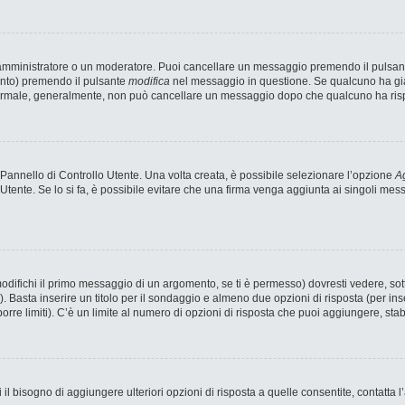
n amministratore o un moderatore. Puoi cancellare un messaggio premendo il pulsan
ento) premendo il pulsante
modifica
nel messaggio in questione. Se qualcuno ha già 
 normale, generalmente, non può cancellare un messaggio dopo che qualcuno ha ris
annello di Controllo Utente. Una volta creata, è possibile selezionare l’opzione
Ag
 Utente. Se lo si fa, è possibile evitare che una firma venga aggiunta ai singoli me
fichi il primo messaggio di un argomento, se ti è permesso) dovresti vedere, sotto
). Basta inserire un titolo per il sondaggio e almeno due opzioni di risposta (per ins
porre limiti). C’è un limite al numero di opzioni di risposta che puoi aggiungere, stab
 il bisogno di aggiungere ulteriori opzioni di risposta a quelle consentite, contatta