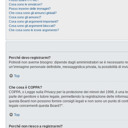
Posso usare l’HTML?
Cosa sono le emoticon?
Posso inserire delle immagini?
Che cosa sono gli annunci globali?
Cosa sono gli annunci?
Cosa sono gli argomenti importanti?
Cosa sono gli argomenti bloccati?
Che cosa sono le icone argomento?
Perché devo registrarmi?
Potresti non averne bisogno: dipende dagli amministratori se è necessario regi
un’immagine personale definibile, messaggistica privata, la possibilità di invi
Top
Che cosa è COPPA?
COPPA, o Legge sulla Privacy per la protezione dei minori del 1998, è una legg
parte del genitore o tutore legale, permettendo la registrazione delle informaz
questa Board non possono fornire consigli legali e non sono un punto di conta
legale concernenti questa Board?”.
Top
Perché non riesco a registrarmi?