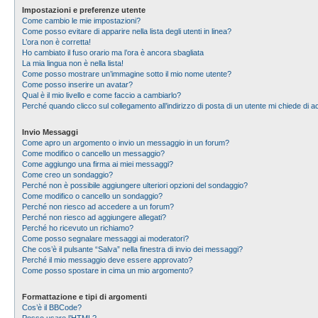
Impostazioni e preferenze utente
Come cambio le mie impostazioni?
Come posso evitare di apparire nella lista degli utenti in linea?
L’ora non è corretta!
Ho cambiato il fuso orario ma l’ora è ancora sbagliata
La mia lingua non è nella lista!
Come posso mostrare un’immagine sotto il mio nome utente?
Come posso inserire un avatar?
Qual è il mio livello e come faccio a cambiarlo?
Perché quando clicco sul collegamento all’indirizzo di posta di un utente mi chiede di
Invio Messaggi
Come apro un argomento o invio un messaggio in un forum?
Come modifico o cancello un messaggio?
Come aggiungo una firma ai miei messaggi?
Come creo un sondaggio?
Perché non è possibile aggiungere ulteriori opzioni del sondaggio?
Come modifico o cancello un sondaggio?
Perché non riesco ad accedere a un forum?
Perché non riesco ad aggiungere allegati?
Perché ho ricevuto un richiamo?
Come posso segnalare messaggi ai moderatori?
Che cos’è il pulsante “Salva” nella finestra di invio dei messaggi?
Perché il mio messaggio deve essere approvato?
Come posso spostare in cima un mio argomento?
Formattazione e tipi di argomenti
Cos’è il BBCode?