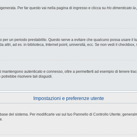
enerata. Per far questo vai nella pagina di ingresso e clicca su
Ho dimenticato la
nesso per un periodo prestabilito. Questo serve a evitare che qualcuno possa usare i
ltri, ad es. in biblioteca, Internet point, università, ecc. Se non vedi il checkbox, 
i mantengono autenticato e connesso, oltre a permetterti ad esempio di tenere tracci
potrebbe risolvere tali disguidi.
Impostazioni e preferenze utente
atabase del sistema. Per modificarle vai sul tuo Pannello di Controllo Utente; gene
e.