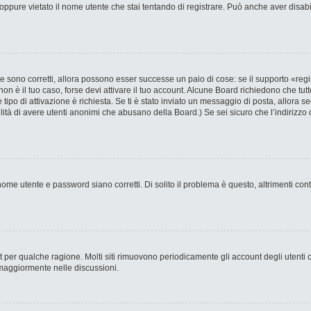
ppure vietato il nome utente che stai tentando di registrare. Può anche aver disabilit
 sono corretti, allora possono esser successe un paio di cose: se il supporto «regi
 non è il tuo caso, forse devi attivare il tuo account. Alcune Board richiedono che tut
 tipo di attivazione è richiesta. Se ti è stato inviato un messaggio di posta, allora s
bilità di avere utenti anonimi che abusano della Board.) Se sei sicuro che l’indirizzo 
ome utente e password siano corretti. Di solito il problema è questo, altrimenti con
nt per qualche ragione. Molti siti rimuovono periodicamente gli account degli utent
 maggiormente nelle discussioni.