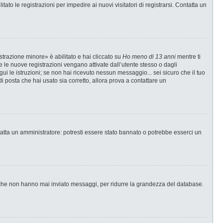
ato le registrazioni per impedire ai nuovi visitatori di registrarsi. Contatta un
strazione minore» è abilitato e hai cliccato su
Ho meno di 13 anni
mentre ti
te le nuove registrazioni vengano attivate dall’utente stesso o dagli
egui le istruzioni; se non hai ricevuto nessun messaggio... sei sicuro che il tuo
di posta che hai usato sia corretto, allora prova a contattare un
tatta un amministratore: potresti essere stato bannato o potrebbe esserci un
i che non hanno mai inviato messaggi, per ridurre la grandezza del database.