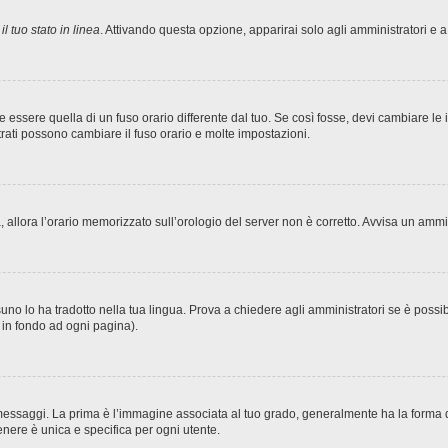
l tuo stato in linea
. Attivando questa opzione, apparirai solo agli amministratori e a
sere quella di un fuso orario differente dal tuo. Se così fosse, devi cambiare le imp
trati possono cambiare il fuso orario e molte impostazioni.
ta, allora l’orario memorizzato sull’orologio del server non è corretto. Avvisa un amm
no lo ha tradotto nella tua lingua. Prova a chiedere agli amministratori se è possibi
o in fondo ad ogni pagina).
ggi. La prima è l’immagine associata al tuo grado, generalmente ha la forma di stel
nere è unica e specifica per ogni utente.