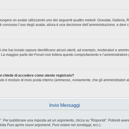
aggiungere un avatar utilizzando uno dei seguenti quattro metodi: Gravatar, Galleria
è concesso l’uso degli avatar, allora è una decisione dell’amministrazione, e devi c
i che hai inviato oppure identificano alcuni utenti, ad esempio, moderatori e ammini
o. La maggior parte dei Forum non tollera questo comportamento e l’amministratore
 mi chiede di accedere come utente registrato?
sando il modulo di invio posta interno (ammesso, ovviamente, che gli amministratori 
Invio Messaggi
Per pubblicare una risposta ad un argomento, clicca su “Rispondi”. Potresti avere b
lista
Puoi aprire nuovi argomenti
,
Puoi votare nei sondaggi
, ecc.).