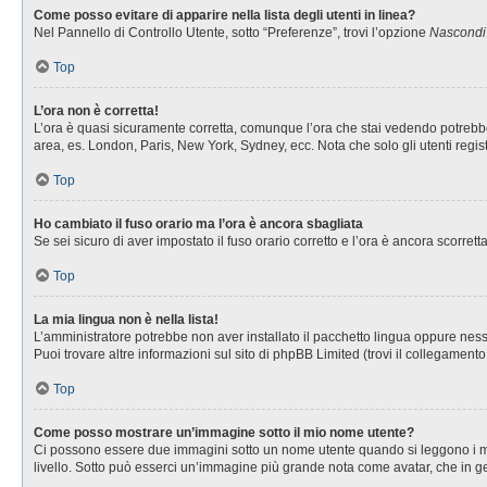
Come posso evitare di apparire nella lista degli utenti in linea?
Nel Pannello di Controllo Utente, sotto “Preferenze”, trovi l’opzione
Nascondi i
Top
L’ora non è corretta!
L’ora è quasi sicuramente corretta, comunque l’ora che stai vedendo potrebbe es
area, es. London, Paris, New York, Sydney, ecc. Nota che solo gli utenti regis
Top
Ho cambiato il fuso orario ma l’ora è ancora sbagliata
Se sei sicuro di aver impostato il fuso orario corretto e l’ora è ancora scorret
Top
La mia lingua non è nella lista!
L’amministratore potrebbe non aver installato il pacchetto lingua oppure nessu
Puoi trovare altre informazioni sul sito di phpBB Limited (trovi il collegament
Top
Come posso mostrare un’immagine sotto il mio nome utente?
Ci possono essere due immagini sotto un nome utente quando si leggono i messa
livello. Sotto può esserci un’immagine più grande nota come avatar, che in ge