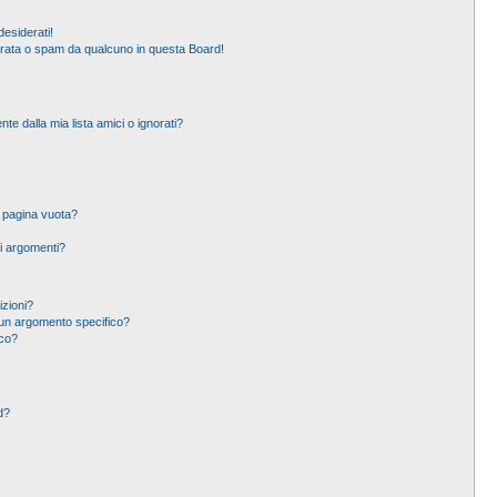
esiderati!
erata o spam da qualcuno in questa Board!
 dalla mia lista amici o ignorati?
a pagina vuota?
i argomenti?
izioni?
un argomento specifico?
ico?
d?