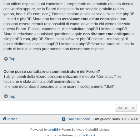
non ottieni risposta, puoi contattare il proprietario del dominio (fai una ricerca
con
whois
) oppure, se la Board è ospitata da un servizio gratuito (ad es.
yahoo, free.fr, f2s.com, ecc.), l’amministratore di tale servizio. Nota che phpBB
Limited e phpBB Store non hanno
assolutamente alcun controllo
e non
possono essere ritenuti responsabili di come, dove e da chi viene utilizzata
questa Board. È assolutamente inutile contattare phpBB Limited o phpBB
Store in relazione a qualsiasi questione legale
non direttamente collegata
al
sito phpBB.com, phpBB-Store.it o al software phpBB stesso. I messaggi di
posta elettronica inviati a phpBB Limited o a phpBB Store riguardanti l’uso da
parte di terzi di questo programma non riceveranno risposta.
Top
Come posso contattare un amministratore del Forum?
Tutti gli utenti della Board possono utilizzare il modulo "Contattaci", se
l’opzione è stata abilitata dall’amministratore.
I membri della Board possono anche usare il collegamento "Staff".
Top
Vai a
Indice
Cancella cookie
Tutti gli orari sono
UTC+02:00
Powered by
phpBB
® Forum Software © phpBB Limited
Traduzione Italiana
phpBB-Store.it