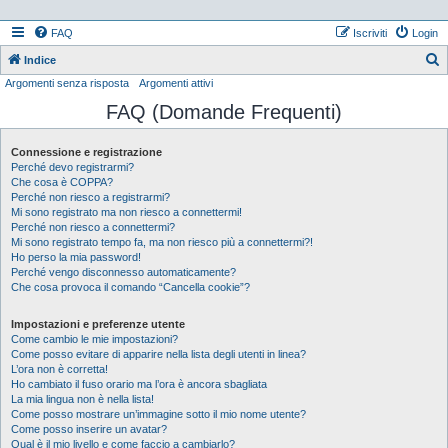
FAQ
Iscriviti
Login
Indice
Argomenti senza risposta
Argomenti attivi
e
FAQ (Domande Frequenti)
r
c
Connessione e registrazione
a
Perché devo registrarmi?
Che cosa è COPPA?
Perché non riesco a registrarmi?
Mi sono registrato ma non riesco a connettermi!
Perché non riesco a connettermi?
Mi sono registrato tempo fa, ma non riesco più a connettermi?!
Ho perso la mia password!
Perché vengo disconnesso automaticamente?
Che cosa provoca il comando “Cancella cookie”?
Impostazioni e preferenze utente
Come cambio le mie impostazioni?
Come posso evitare di apparire nella lista degli utenti in linea?
L’ora non è corretta!
Ho cambiato il fuso orario ma l’ora è ancora sbagliata
La mia lingua non è nella lista!
Come posso mostrare un’immagine sotto il mio nome utente?
Come posso inserire un avatar?
Qual è il mio livello e come faccio a cambiarlo?