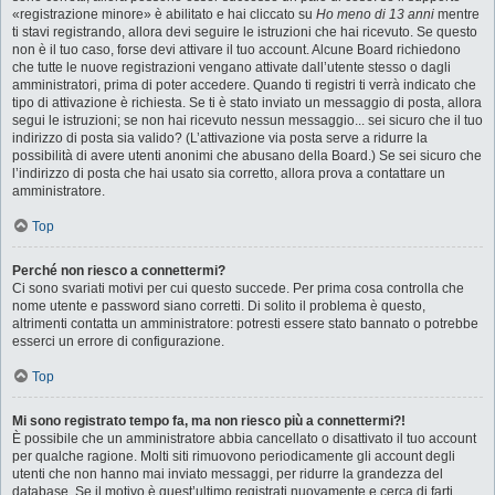
«registrazione minore» è abilitato e hai cliccato su
Ho meno di 13 anni
mentre
ti stavi registrando, allora devi seguire le istruzioni che hai ricevuto. Se questo
non è il tuo caso, forse devi attivare il tuo account. Alcune Board richiedono
che tutte le nuove registrazioni vengano attivate dall’utente stesso o dagli
amministratori, prima di poter accedere. Quando ti registri ti verrà indicato che
tipo di attivazione è richiesta. Se ti è stato inviato un messaggio di posta, allora
segui le istruzioni; se non hai ricevuto nessun messaggio... sei sicuro che il tuo
indirizzo di posta sia valido? (L’attivazione via posta serve a ridurre la
possibilità di avere utenti anonimi che abusano della Board.) Se sei sicuro che
l’indirizzo di posta che hai usato sia corretto, allora prova a contattare un
amministratore.
Top
Perché non riesco a connettermi?
Ci sono svariati motivi per cui questo succede. Per prima cosa controlla che
nome utente e password siano corretti. Di solito il problema è questo,
altrimenti contatta un amministratore: potresti essere stato bannato o potrebbe
esserci un errore di configurazione.
Top
Mi sono registrato tempo fa, ma non riesco più a connettermi?!
È possibile che un amministratore abbia cancellato o disattivato il tuo account
per qualche ragione. Molti siti rimuovono periodicamente gli account degli
utenti che non hanno mai inviato messaggi, per ridurre la grandezza del
database. Se il motivo è quest’ultimo registrati nuovamente e cerca di farti