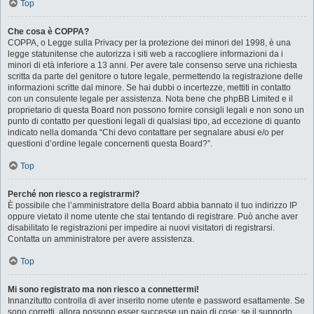
Top
Che cosa è COPPA?
COPPA, o Legge sulla Privacy per la protezione dei minori del 1998, è una
legge statunitense che autorizza i siti web a raccogliere informazioni da i
minori di età inferiore a 13 anni. Per avere tale consenso serve una richiesta
scritta da parte del genitore o tutore legale, permettendo la registrazione delle
informazioni scritte dal minore. Se hai dubbi o incertezze, mettiti in contatto
con un consulente legale per assistenza. Nota bene che phpBB Limited e il
proprietario di questa Board non possono fornire consigli legali e non sono un
punto di contatto per questioni legali di qualsiasi tipo, ad eccezione di quanto
indicato nella domanda “Chi devo contattare per segnalare abusi e/o per
questioni d’ordine legale concernenti questa Board?”.
Top
Perché non riesco a registrarmi?
È possibile che l’amministratore della Board abbia bannato il tuo indirizzo IP
oppure vietato il nome utente che stai tentando di registrare. Può anche aver
disabilitato le registrazioni per impedire ai nuovi visitatori di registrarsi.
Contatta un amministratore per avere assistenza.
Top
Mi sono registrato ma non riesco a connettermi!
Innanzitutto controlla di aver inserito nome utente e password esattamente. Se
sono corretti, allora possono esser successe un paio di cose: se il supporto