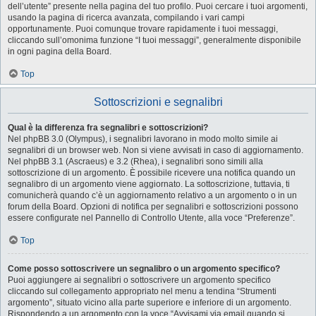
dell’utente” presente nella pagina del tuo profilo. Puoi cercare i tuoi argomenti,
usando la pagina di ricerca avanzata, compilando i vari campi
opportunamente. Puoi comunque trovare rapidamente i tuoi messaggi,
cliccando sull’omonima funzione “I tuoi messaggi”, generalmente disponibile
in ogni pagina della Board.
Top
Sottoscrizioni e segnalibri
Qual è la differenza fra segnalibri e sottoscrizioni?
Nel phpBB 3.0 (Olympus), i segnalibri lavorano in modo molto simile ai
segnalibri di un browser web. Non si viene avvisati in caso di aggiornamento.
Nel phpBB 3.1 (Ascraeus) e 3.2 (Rhea), i segnalibri sono simili alla
sottoscrizione di un argomento. È possibile ricevere una notifica quando un
segnalibro di un argomento viene aggiornato. La sottoscrizione, tuttavia, ti
comunicherà quando c’è un aggiornamento relativo a un argomento o in un
forum della Board. Opzioni di notifica per segnalibri e sottoscrizioni possono
essere configurate nel Pannello di Controllo Utente, alla voce “Preferenze”.
Top
Come posso sottoscrivere un segnalibro o un argomento specifico?
Puoi aggiungere ai segnalibri o sottoscrivere un argomento specifico
cliccando sul collegamento appropriato nel menu a tendina “Strumenti
argomento”, situato vicino alla parte superiore e inferiore di un argomento.
Rispondendo a un argomento con la voce “Avvisami via email quando si