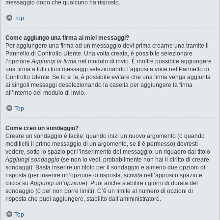
messaggio dopo che qualcuno ha risposto.
Top
Come aggiungo una firma ai miei messaggi?
Per aggiungere una firma ad un messaggio devi prima crearne una tramite il
Pannello di Controllo Utente. Una volta creata, è possibile selezionare
l’opzione
Aggiungi la firma
nel modulo di invio. È inoltre possibile aggiungere
una firma a tutti i tuoi messaggi selezionando l’apposita voce nel Pannello di
Controllo Utente. Se lo si fa, è possibile evitare che una firma venga aggiunta
ai singoli messaggi deselezionando la casella per aggiungere la firma
all’interno del modulo di invio.
Top
Come creo un sondaggio?
Creare un sondaggio è facile: quando inizi un nuovo argomento (o quando
modifichi il primo messaggio di un argomento, se ti è permesso) dovresti
vedere, sotto lo spazio per l’inserimento del messaggio, un riquadro dal titolo
Aggiungi sondaggio
(se non lo vedi, probabilmente non hai il diritto di creare
sondaggi). Basta inserire un titolo per il sondaggio e almeno due opzioni di
risposta (per inserire un’opzione di risposta, scrivila nell’apposito spazio e
clicca su
Aggiungi un’opzione
). Puoi anche stabilire i giorni di durata del
sondaggio (0 per non porre limiti). C’è un limite al numero di opzioni di
risposta che puoi aggiungere, stabilito dall’amministratore.
Top