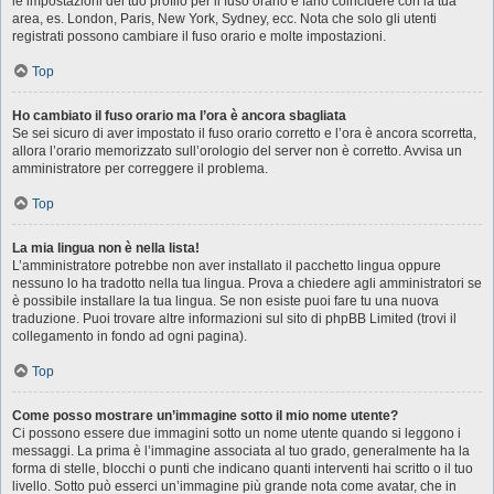
le impostazioni del tuo profilo per il fuso orario e farlo coincidere con la tua
area, es. London, Paris, New York, Sydney, ecc. Nota che solo gli utenti
registrati possono cambiare il fuso orario e molte impostazioni.
Top
Ho cambiato il fuso orario ma l’ora è ancora sbagliata
Se sei sicuro di aver impostato il fuso orario corretto e l’ora è ancora scorretta,
allora l’orario memorizzato sull’orologio del server non è corretto. Avvisa un
amministratore per correggere il problema.
Top
La mia lingua non è nella lista!
L’amministratore potrebbe non aver installato il pacchetto lingua oppure
nessuno lo ha tradotto nella tua lingua. Prova a chiedere agli amministratori se
è possibile installare la tua lingua. Se non esiste puoi fare tu una nuova
traduzione. Puoi trovare altre informazioni sul sito di phpBB Limited (trovi il
collegamento in fondo ad ogni pagina).
Top
Come posso mostrare un’immagine sotto il mio nome utente?
Ci possono essere due immagini sotto un nome utente quando si leggono i
messaggi. La prima è l’immagine associata al tuo grado, generalmente ha la
forma di stelle, blocchi o punti che indicano quanti interventi hai scritto o il tuo
livello. Sotto può esserci un’immagine più grande nota come avatar, che in