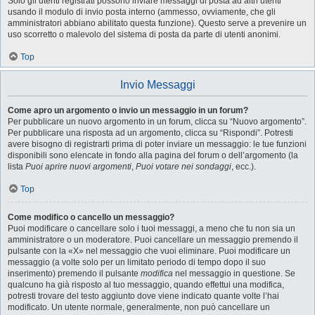
Solo gli utenti registrati possono inviare messaggi di posta ad altri utenti
usando il modulo di invio posta interno (ammesso, ovviamente, che gli
amministratori abbiano abilitato questa funzione). Questo serve a prevenire un
uso scorretto o malevolo del sistema di posta da parte di utenti anonimi.
Top
Invio Messaggi
Come apro un argomento o invio un messaggio in un forum?
Per pubblicare un nuovo argomento in un forum, clicca su “Nuovo argomento”.
Per pubblicare una risposta ad un argomento, clicca su “Rispondi”. Potresti
avere bisogno di registrarti prima di poter inviare un messaggio: le tue funzioni
disponibili sono elencate in fondo alla pagina del forum o dell’argomento (la
lista
Puoi aprire nuovi argomenti
,
Puoi votare nei sondaggi
, ecc.).
Top
Come modifico o cancello un messaggio?
Puoi modificare o cancellare solo i tuoi messaggi, a meno che tu non sia un
amministratore o un moderatore. Puoi cancellare un messaggio premendo il
pulsante con la «X» nel messaggio che vuoi eliminare. Puoi modificare un
messaggio (a volte solo per un limitato periodo di tempo dopo il suo
inserimento) premendo il pulsante
modifica
nel messaggio in questione. Se
qualcuno ha già risposto al tuo messaggio, quando effettui una modifica,
potresti trovare del testo aggiunto dove viene indicato quante volte l’hai
modificato. Un utente normale, generalmente, non può cancellare un