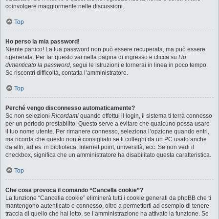
coinvolgere maggiormente nelle discussioni.
Top
Ho perso la mia password!
Niente panico! La tua password non può essere recuperata, ma può essere
rigenerata. Per far questo vai nella pagina di ingresso e clicca su
Ho
dimenticato la password
, segui le istruzioni e tornerai in linea in poco tempo.
Se riscontri difficoltà, contatta l’amministratore.
Top
Perché vengo disconnesso automaticamente?
Se non selezioni
Ricordami
quando effettui il login, il sistema ti terrà connesso
per un periodo prestabilito. Questo serve a evitare che qualcuno possa usare
il tuo nome utente. Per rimanere connesso, seleziona l’opzione quando entri,
ma ricorda che questo non è consigliato se ti colleghi da un PC usato anche
da altri, ad es. in biblioteca, Internet point, università, ecc. Se non vedi il
checkbox, significa che un amministratore ha disabilitato questa caratteristica.
Top
Che cosa provoca il comando “Cancella cookie”?
La funzione “Cancella cookie” eliminerà tutti i cookie generati da phpBB che ti
mantengono autenticato e connesso, oltre a permetterti ad esempio di tenere
traccia di quello che hai letto, se l’amministrazione ha attivato la funzione. Se