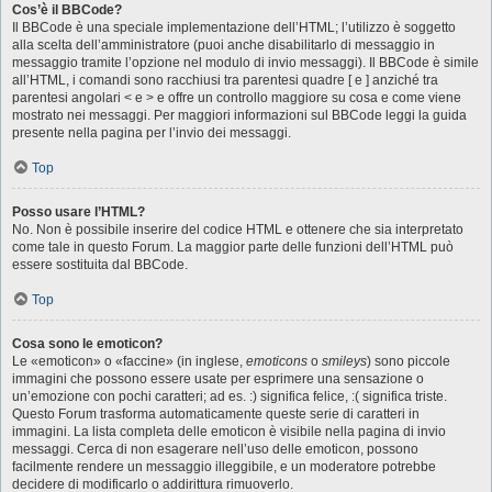
Cos’è il BBCode?
Il BBCode è una speciale implementazione dell’HTML; l’utilizzo è soggetto
alla scelta dell’amministratore (puoi anche disabilitarlo di messaggio in
messaggio tramite l’opzione nel modulo di invio messaggi). Il BBCode è simile
all’HTML, i comandi sono racchiusi tra parentesi quadre [ e ] anziché tra
parentesi angolari < e > e offre un controllo maggiore su cosa e come viene
mostrato nei messaggi. Per maggiori informazioni sul BBCode leggi la guida
presente nella pagina per l’invio dei messaggi.
Top
Posso usare l’HTML?
No. Non è possibile inserire del codice HTML e ottenere che sia interpretato
come tale in questo Forum. La maggior parte delle funzioni dell’HTML può
essere sostituita dal BBCode.
Top
Cosa sono le emoticon?
Le «emoticon» o «faccine» (in inglese,
emoticons
o
smileys
) sono piccole
immagini che possono essere usate per esprimere una sensazione o
un’emozione con pochi caratteri; ad es. :) significa felice, :( significa triste.
Questo Forum trasforma automaticamente queste serie di caratteri in
immagini. La lista completa delle emoticon è visibile nella pagina di invio
messaggi. Cerca di non esagerare nell’uso delle emoticon, possono
facilmente rendere un messaggio illeggibile, e un moderatore potrebbe
decidere di modificarlo o addirittura rimuoverlo.