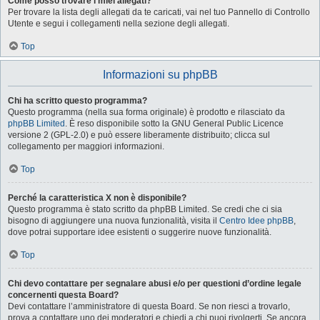
Come posso trovare i miei allegati?
Per trovare la lista degli allegati da te caricati, vai nel tuo Pannello di Controllo
Utente e segui i collegamenti nella sezione degli allegati.
Top
Informazioni su phpBB
Chi ha scritto questo programma?
Questo programma (nella sua forma originale) è prodotto e rilasciato da
phpBB Limited
. È reso disponibile sotto la GNU General Public Licence
versione 2 (GPL-2.0) e può essere liberamente distribuito; clicca sul
collegamento per maggiori informazioni.
Top
Perché la caratteristica X non è disponibile?
Questo programma è stato scritto da phpBB Limited. Se credi che ci sia
bisogno di aggiungere una nuova funzionalità, visita il
Centro Idee phpBB
,
dove potrai supportare idee esistenti o suggerire nuove funzionalità.
Top
Chi devo contattare per segnalare abusi e/o per questioni d’ordine legale
concernenti questa Board?
Devi contattare l’amministratore di questa Board. Se non riesci a trovarlo,
prova a contattare uno dei moderatori e chiedi a chi puoi rivolgerti. Se ancora