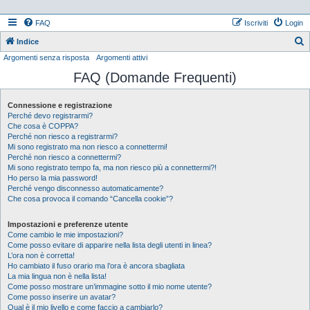
FAQ
Iscriviti
Login
Indice
Argomenti senza risposta
Argomenti attivi
e
FAQ (Domande Frequenti)
r
c
Connessione e registrazione
a
Perché devo registrarmi?
Che cosa è COPPA?
Perché non riesco a registrarmi?
Mi sono registrato ma non riesco a connettermi!
Perché non riesco a connettermi?
Mi sono registrato tempo fa, ma non riesco più a connettermi?!
Ho perso la mia password!
Perché vengo disconnesso automaticamente?
Che cosa provoca il comando “Cancella cookie”?
Impostazioni e preferenze utente
Come cambio le mie impostazioni?
Come posso evitare di apparire nella lista degli utenti in linea?
L’ora non è corretta!
Ho cambiato il fuso orario ma l’ora è ancora sbagliata
La mia lingua non è nella lista!
Come posso mostrare un’immagine sotto il mio nome utente?
Come posso inserire un avatar?
Qual è il mio livello e come faccio a cambiarlo?