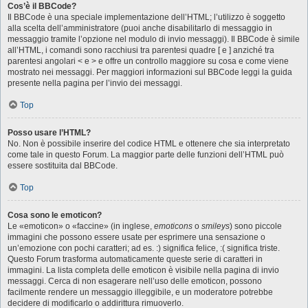
Cos’è il BBCode?
Il BBCode è una speciale implementazione dell’HTML; l’utilizzo è soggetto
alla scelta dell’amministratore (puoi anche disabilitarlo di messaggio in
messaggio tramite l’opzione nel modulo di invio messaggi). Il BBCode è simile
all’HTML, i comandi sono racchiusi tra parentesi quadre [ e ] anziché tra
parentesi angolari < e > e offre un controllo maggiore su cosa e come viene
mostrato nei messaggi. Per maggiori informazioni sul BBCode leggi la guida
presente nella pagina per l’invio dei messaggi.
Top
Posso usare l’HTML?
No. Non è possibile inserire del codice HTML e ottenere che sia interpretato
come tale in questo Forum. La maggior parte delle funzioni dell’HTML può
essere sostituita dal BBCode.
Top
Cosa sono le emoticon?
Le «emoticon» o «faccine» (in inglese,
emoticons
o
smileys
) sono piccole
immagini che possono essere usate per esprimere una sensazione o
un’emozione con pochi caratteri; ad es. :) significa felice, :( significa triste.
Questo Forum trasforma automaticamente queste serie di caratteri in
immagini. La lista completa delle emoticon è visibile nella pagina di invio
messaggi. Cerca di non esagerare nell’uso delle emoticon, possono
facilmente rendere un messaggio illeggibile, e un moderatore potrebbe
decidere di modificarlo o addirittura rimuoverlo.