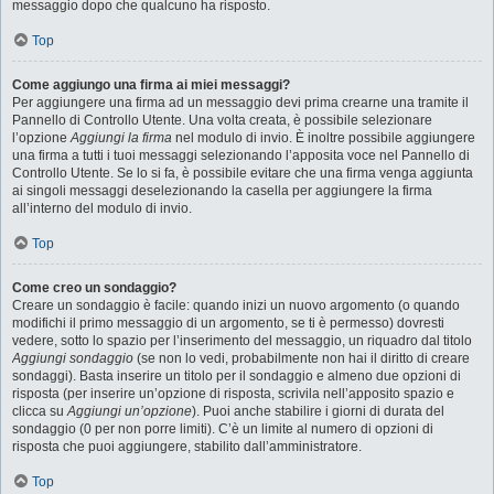
messaggio dopo che qualcuno ha risposto.
Top
Come aggiungo una firma ai miei messaggi?
Per aggiungere una firma ad un messaggio devi prima crearne una tramite il
Pannello di Controllo Utente. Una volta creata, è possibile selezionare
l’opzione
Aggiungi la firma
nel modulo di invio. È inoltre possibile aggiungere
una firma a tutti i tuoi messaggi selezionando l’apposita voce nel Pannello di
Controllo Utente. Se lo si fa, è possibile evitare che una firma venga aggiunta
ai singoli messaggi deselezionando la casella per aggiungere la firma
all’interno del modulo di invio.
Top
Come creo un sondaggio?
Creare un sondaggio è facile: quando inizi un nuovo argomento (o quando
modifichi il primo messaggio di un argomento, se ti è permesso) dovresti
vedere, sotto lo spazio per l’inserimento del messaggio, un riquadro dal titolo
Aggiungi sondaggio
(se non lo vedi, probabilmente non hai il diritto di creare
sondaggi). Basta inserire un titolo per il sondaggio e almeno due opzioni di
risposta (per inserire un’opzione di risposta, scrivila nell’apposito spazio e
clicca su
Aggiungi un’opzione
). Puoi anche stabilire i giorni di durata del
sondaggio (0 per non porre limiti). C’è un limite al numero di opzioni di
risposta che puoi aggiungere, stabilito dall’amministratore.
Top