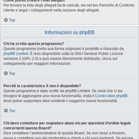
Come posso trovare i miei allegati?
Per trovare la lista degli allegati da te caricati, vai nel tuo Pannello di Controllo
Utente e segui i collegamenti nella sezione degli allegati.
Top
Informazioni su phpBB
Chi ha scritto questo programma?
Questo programma (nella sua forma originale) è prodotto e rilasciato da
phpBB Limited
. È reso disponibile sotto la GNU General Public Licence
versione 2 (GPL-2.0) e può essere liberamente distribuito; clicca sul
collegamento per maggiori informazioni.
Top
Perché la caratteristica X non è disponibile?
Questo programma è stato scritto da phpBB Limited. Se credi che ci sia
bisogno di aggiungere una nuova funzionalità, visita il
Centro Idee phpBB
,
dove potrai supportare idee esistenti o suggerire nuove funzionalità.
Top
Chi devo contattare per segnalare abusi e/o per questioni d’ordine legale
concernenti questa Board?
Devi contattare l’amministratore di questa Board. Se non riesci a trovarlo,
prova a contattare uno dei moderatori e chiedi a chi puoi rivolgerti. Se ancora