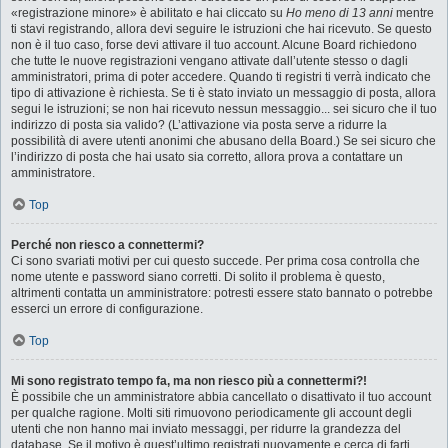
«registrazione minore» è abilitato e hai cliccato su
Ho meno di 13 anni
mentre
ti stavi registrando, allora devi seguire le istruzioni che hai ricevuto. Se questo
non è il tuo caso, forse devi attivare il tuo account. Alcune Board richiedono
che tutte le nuove registrazioni vengano attivate dall’utente stesso o dagli
amministratori, prima di poter accedere. Quando ti registri ti verrà indicato che
tipo di attivazione è richiesta. Se ti è stato inviato un messaggio di posta, allora
segui le istruzioni; se non hai ricevuto nessun messaggio... sei sicuro che il tuo
indirizzo di posta sia valido? (L’attivazione via posta serve a ridurre la
possibilità di avere utenti anonimi che abusano della Board.) Se sei sicuro che
l’indirizzo di posta che hai usato sia corretto, allora prova a contattare un
amministratore.
Top
Perché non riesco a connettermi?
Ci sono svariati motivi per cui questo succede. Per prima cosa controlla che
nome utente e password siano corretti. Di solito il problema è questo,
altrimenti contatta un amministratore: potresti essere stato bannato o potrebbe
esserci un errore di configurazione.
Top
Mi sono registrato tempo fa, ma non riesco più a connettermi?!
È possibile che un amministratore abbia cancellato o disattivato il tuo account
per qualche ragione. Molti siti rimuovono periodicamente gli account degli
utenti che non hanno mai inviato messaggi, per ridurre la grandezza del
database. Se il motivo è quest’ultimo registrati nuovamente e cerca di farti