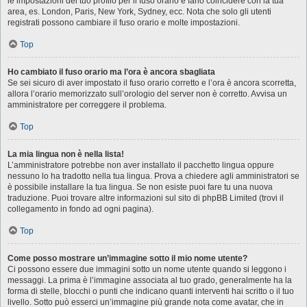
le impostazioni del tuo profilo per il fuso orario e farlo coincidere con la tua
area, es. London, Paris, New York, Sydney, ecc. Nota che solo gli utenti
registrati possono cambiare il fuso orario e molte impostazioni.
Top
Ho cambiato il fuso orario ma l’ora è ancora sbagliata
Se sei sicuro di aver impostato il fuso orario corretto e l’ora è ancora scorretta,
allora l’orario memorizzato sull’orologio del server non è corretto. Avvisa un
amministratore per correggere il problema.
Top
La mia lingua non è nella lista!
L’amministratore potrebbe non aver installato il pacchetto lingua oppure
nessuno lo ha tradotto nella tua lingua. Prova a chiedere agli amministratori se
è possibile installare la tua lingua. Se non esiste puoi fare tu una nuova
traduzione. Puoi trovare altre informazioni sul sito di phpBB Limited (trovi il
collegamento in fondo ad ogni pagina).
Top
Come posso mostrare un’immagine sotto il mio nome utente?
Ci possono essere due immagini sotto un nome utente quando si leggono i
messaggi. La prima è l’immagine associata al tuo grado, generalmente ha la
forma di stelle, blocchi o punti che indicano quanti interventi hai scritto o il tuo
livello. Sotto può esserci un’immagine più grande nota come avatar, che in