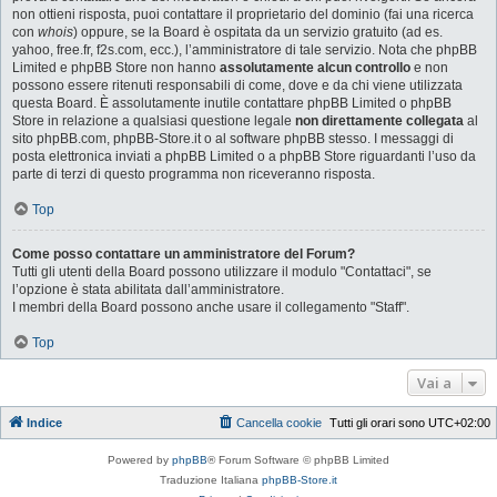
non ottieni risposta, puoi contattare il proprietario del dominio (fai una ricerca
con
whois
) oppure, se la Board è ospitata da un servizio gratuito (ad es.
yahoo, free.fr, f2s.com, ecc.), l’amministratore di tale servizio. Nota che phpBB
Limited e phpBB Store non hanno
assolutamente alcun controllo
e non
possono essere ritenuti responsabili di come, dove e da chi viene utilizzata
questa Board. È assolutamente inutile contattare phpBB Limited o phpBB
Store in relazione a qualsiasi questione legale
non direttamente collegata
al
sito phpBB.com, phpBB-Store.it o al software phpBB stesso. I messaggi di
posta elettronica inviati a phpBB Limited o a phpBB Store riguardanti l’uso da
parte di terzi di questo programma non riceveranno risposta.
Top
Come posso contattare un amministratore del Forum?
Tutti gli utenti della Board possono utilizzare il modulo "Contattaci", se
l’opzione è stata abilitata dall’amministratore.
I membri della Board possono anche usare il collegamento "Staff".
Top
Vai a
Indice
Cancella cookie
Tutti gli orari sono
UTC+02:00
Powered by
phpBB
® Forum Software © phpBB Limited
Traduzione Italiana
phpBB-Store.it