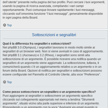
dell’utente” presente nella pagina del tuo profilo. Puoi cercare i tuoi argomenti,
usando la pagina di ricerca avanzata, compilando i vari campi
opportunamente. Puoi comunque trovare rapidamente i tuoi messaggi,
cliccando sull’omonima funzione “I tuoi messaggi”, generalmente disponibile
in ogni pagina della Board.
Top
Sottoscrizioni e segnalibri
Qual è la differenza fra segnalibri e sottoscrizioni?
Nel phpBB 3.0 (Olympus), i segnalibri lavorano in modo molto simile ai
segnalibri di un browser web. Non si viene avvisati in caso di aggiornamento.
Nel phpBB 3.1 (Ascraeus) e 3.2 (Rhea), i segnalibri sono simili alla
sottoscrizione di un argomento. È possibile ricevere una notifica quando un
segnalibro di un argomento viene aggiornato. La sottoscrizione, tuttavia, ti
comunicherà quando c’è un aggiornamento relativo a un argomento o in un
forum della Board. Opzioni di notifica per segnalibri e sottoscrizioni possono
essere configurate nel Pannello di Controllo Utente, alla voce “Preferenze”.
Top
Come posso sottoscrivere un segnalibro o un argomento specifico?
Puoi aggiungere ai segnalibri o sottoscrivere un argomento specifico
cliccando sul collegamento appropriato nel menu a tendina “Strumenti
argomento”, situato vicino alla parte superiore e inferiore di un argomento.
Rispondendo a un argomento con la voce “Avvisami via email quando si