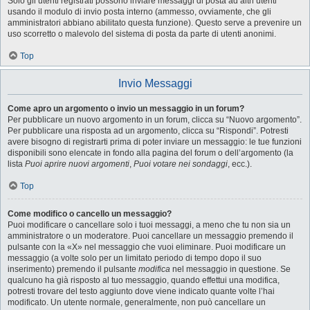
Solo gli utenti registrati possono inviare messaggi di posta ad altri utenti
usando il modulo di invio posta interno (ammesso, ovviamente, che gli
amministratori abbiano abilitato questa funzione). Questo serve a prevenire un
uso scorretto o malevolo del sistema di posta da parte di utenti anonimi.
Top
Invio Messaggi
Come apro un argomento o invio un messaggio in un forum?
Per pubblicare un nuovo argomento in un forum, clicca su “Nuovo argomento”.
Per pubblicare una risposta ad un argomento, clicca su “Rispondi”. Potresti
avere bisogno di registrarti prima di poter inviare un messaggio: le tue funzioni
disponibili sono elencate in fondo alla pagina del forum o dell’argomento (la
lista
Puoi aprire nuovi argomenti
,
Puoi votare nei sondaggi
, ecc.).
Top
Come modifico o cancello un messaggio?
Puoi modificare o cancellare solo i tuoi messaggi, a meno che tu non sia un
amministratore o un moderatore. Puoi cancellare un messaggio premendo il
pulsante con la «X» nel messaggio che vuoi eliminare. Puoi modificare un
messaggio (a volte solo per un limitato periodo di tempo dopo il suo
inserimento) premendo il pulsante
modifica
nel messaggio in questione. Se
qualcuno ha già risposto al tuo messaggio, quando effettui una modifica,
potresti trovare del testo aggiunto dove viene indicato quante volte l’hai
modificato. Un utente normale, generalmente, non può cancellare un