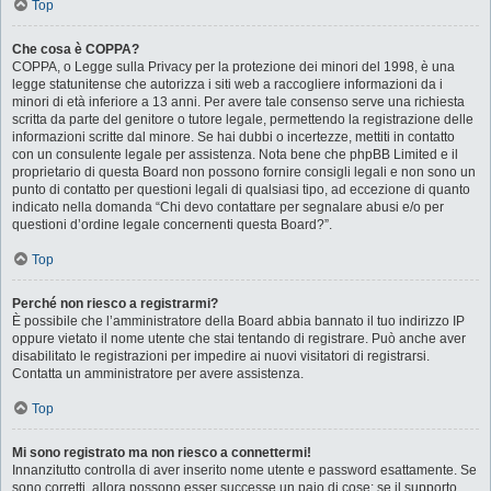
Top
Che cosa è COPPA?
COPPA, o Legge sulla Privacy per la protezione dei minori del 1998, è una
legge statunitense che autorizza i siti web a raccogliere informazioni da i
minori di età inferiore a 13 anni. Per avere tale consenso serve una richiesta
scritta da parte del genitore o tutore legale, permettendo la registrazione delle
informazioni scritte dal minore. Se hai dubbi o incertezze, mettiti in contatto
con un consulente legale per assistenza. Nota bene che phpBB Limited e il
proprietario di questa Board non possono fornire consigli legali e non sono un
punto di contatto per questioni legali di qualsiasi tipo, ad eccezione di quanto
indicato nella domanda “Chi devo contattare per segnalare abusi e/o per
questioni d’ordine legale concernenti questa Board?”.
Top
Perché non riesco a registrarmi?
È possibile che l’amministratore della Board abbia bannato il tuo indirizzo IP
oppure vietato il nome utente che stai tentando di registrare. Può anche aver
disabilitato le registrazioni per impedire ai nuovi visitatori di registrarsi.
Contatta un amministratore per avere assistenza.
Top
Mi sono registrato ma non riesco a connettermi!
Innanzitutto controlla di aver inserito nome utente e password esattamente. Se
sono corretti, allora possono esser successe un paio di cose: se il supporto