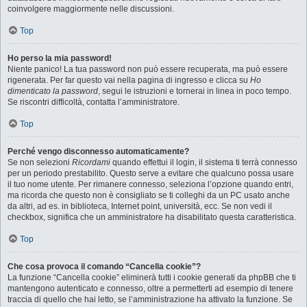
coinvolgere maggiormente nelle discussioni.
Top
Ho perso la mia password!
Niente panico! La tua password non può essere recuperata, ma può essere
rigenerata. Per far questo vai nella pagina di ingresso e clicca su
Ho
dimenticato la password
, segui le istruzioni e tornerai in linea in poco tempo.
Se riscontri difficoltà, contatta l’amministratore.
Top
Perché vengo disconnesso automaticamente?
Se non selezioni
Ricordami
quando effettui il login, il sistema ti terrà connesso
per un periodo prestabilito. Questo serve a evitare che qualcuno possa usare
il tuo nome utente. Per rimanere connesso, seleziona l’opzione quando entri,
ma ricorda che questo non è consigliato se ti colleghi da un PC usato anche
da altri, ad es. in biblioteca, Internet point, università, ecc. Se non vedi il
checkbox, significa che un amministratore ha disabilitato questa caratteristica.
Top
Che cosa provoca il comando “Cancella cookie”?
La funzione “Cancella cookie” eliminerà tutti i cookie generati da phpBB che ti
mantengono autenticato e connesso, oltre a permetterti ad esempio di tenere
traccia di quello che hai letto, se l’amministrazione ha attivato la funzione. Se