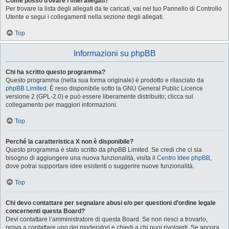
Come posso trovare i miei allegati?
Per trovare la lista degli allegati da te caricati, vai nel tuo Pannello di Controllo
Utente e segui i collegamenti nella sezione degli allegati.
Top
Informazioni su phpBB
Chi ha scritto questo programma?
Questo programma (nella sua forma originale) è prodotto e rilasciato da
phpBB Limited
. È reso disponibile sotto la GNU General Public Licence
versione 2 (GPL-2.0) e può essere liberamente distribuito; clicca sul
collegamento per maggiori informazioni.
Top
Perché la caratteristica X non è disponibile?
Questo programma è stato scritto da phpBB Limited. Se credi che ci sia
bisogno di aggiungere una nuova funzionalità, visita il
Centro Idee phpBB
,
dove potrai supportare idee esistenti o suggerire nuove funzionalità.
Top
Chi devo contattare per segnalare abusi e/o per questioni d’ordine legale
concernenti questa Board?
Devi contattare l’amministratore di questa Board. Se non riesci a trovarlo,
prova a contattare uno dei moderatori e chiedi a chi puoi rivolgerti. Se ancora