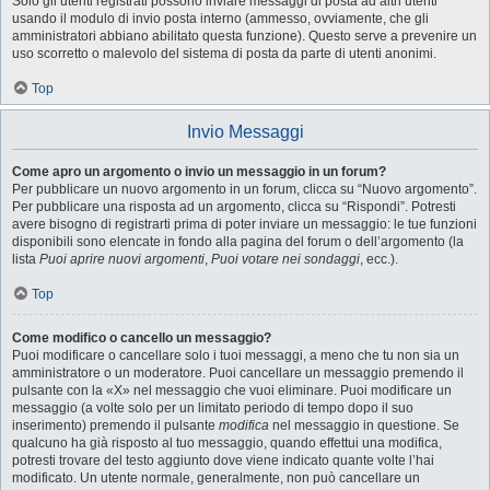
Solo gli utenti registrati possono inviare messaggi di posta ad altri utenti
usando il modulo di invio posta interno (ammesso, ovviamente, che gli
amministratori abbiano abilitato questa funzione). Questo serve a prevenire un
uso scorretto o malevolo del sistema di posta da parte di utenti anonimi.
Top
Invio Messaggi
Come apro un argomento o invio un messaggio in un forum?
Per pubblicare un nuovo argomento in un forum, clicca su “Nuovo argomento”.
Per pubblicare una risposta ad un argomento, clicca su “Rispondi”. Potresti
avere bisogno di registrarti prima di poter inviare un messaggio: le tue funzioni
disponibili sono elencate in fondo alla pagina del forum o dell’argomento (la
lista
Puoi aprire nuovi argomenti
,
Puoi votare nei sondaggi
, ecc.).
Top
Come modifico o cancello un messaggio?
Puoi modificare o cancellare solo i tuoi messaggi, a meno che tu non sia un
amministratore o un moderatore. Puoi cancellare un messaggio premendo il
pulsante con la «X» nel messaggio che vuoi eliminare. Puoi modificare un
messaggio (a volte solo per un limitato periodo di tempo dopo il suo
inserimento) premendo il pulsante
modifica
nel messaggio in questione. Se
qualcuno ha già risposto al tuo messaggio, quando effettui una modifica,
potresti trovare del testo aggiunto dove viene indicato quante volte l’hai
modificato. Un utente normale, generalmente, non può cancellare un