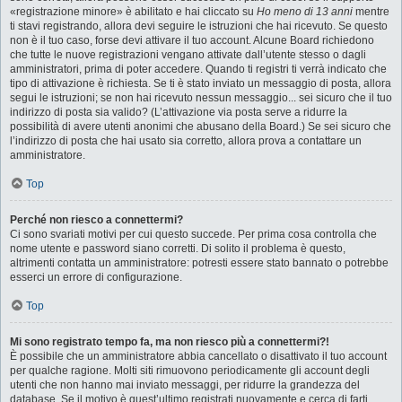
«registrazione minore» è abilitato e hai cliccato su
Ho meno di 13 anni
mentre
ti stavi registrando, allora devi seguire le istruzioni che hai ricevuto. Se questo
non è il tuo caso, forse devi attivare il tuo account. Alcune Board richiedono
che tutte le nuove registrazioni vengano attivate dall’utente stesso o dagli
amministratori, prima di poter accedere. Quando ti registri ti verrà indicato che
tipo di attivazione è richiesta. Se ti è stato inviato un messaggio di posta, allora
segui le istruzioni; se non hai ricevuto nessun messaggio... sei sicuro che il tuo
indirizzo di posta sia valido? (L’attivazione via posta serve a ridurre la
possibilità di avere utenti anonimi che abusano della Board.) Se sei sicuro che
l’indirizzo di posta che hai usato sia corretto, allora prova a contattare un
amministratore.
Top
Perché non riesco a connettermi?
Ci sono svariati motivi per cui questo succede. Per prima cosa controlla che
nome utente e password siano corretti. Di solito il problema è questo,
altrimenti contatta un amministratore: potresti essere stato bannato o potrebbe
esserci un errore di configurazione.
Top
Mi sono registrato tempo fa, ma non riesco più a connettermi?!
È possibile che un amministratore abbia cancellato o disattivato il tuo account
per qualche ragione. Molti siti rimuovono periodicamente gli account degli
utenti che non hanno mai inviato messaggi, per ridurre la grandezza del
database. Se il motivo è quest’ultimo registrati nuovamente e cerca di farti