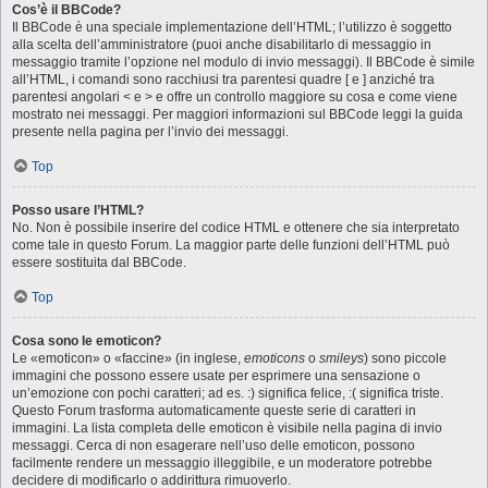
Cos’è il BBCode?
Il BBCode è una speciale implementazione dell’HTML; l’utilizzo è soggetto
alla scelta dell’amministratore (puoi anche disabilitarlo di messaggio in
messaggio tramite l’opzione nel modulo di invio messaggi). Il BBCode è simile
all’HTML, i comandi sono racchiusi tra parentesi quadre [ e ] anziché tra
parentesi angolari < e > e offre un controllo maggiore su cosa e come viene
mostrato nei messaggi. Per maggiori informazioni sul BBCode leggi la guida
presente nella pagina per l’invio dei messaggi.
Top
Posso usare l’HTML?
No. Non è possibile inserire del codice HTML e ottenere che sia interpretato
come tale in questo Forum. La maggior parte delle funzioni dell’HTML può
essere sostituita dal BBCode.
Top
Cosa sono le emoticon?
Le «emoticon» o «faccine» (in inglese,
emoticons
o
smileys
) sono piccole
immagini che possono essere usate per esprimere una sensazione o
un’emozione con pochi caratteri; ad es. :) significa felice, :( significa triste.
Questo Forum trasforma automaticamente queste serie di caratteri in
immagini. La lista completa delle emoticon è visibile nella pagina di invio
messaggi. Cerca di non esagerare nell’uso delle emoticon, possono
facilmente rendere un messaggio illeggibile, e un moderatore potrebbe
decidere di modificarlo o addirittura rimuoverlo.