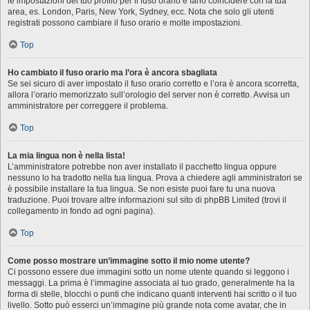
le impostazioni del tuo profilo per il fuso orario e farlo coincidere con la tua
area, es. London, Paris, New York, Sydney, ecc. Nota che solo gli utenti
registrati possono cambiare il fuso orario e molte impostazioni.
Top
Ho cambiato il fuso orario ma l’ora è ancora sbagliata
Se sei sicuro di aver impostato il fuso orario corretto e l’ora è ancora scorretta,
allora l’orario memorizzato sull’orologio del server non è corretto. Avvisa un
amministratore per correggere il problema.
Top
La mia lingua non è nella lista!
L’amministratore potrebbe non aver installato il pacchetto lingua oppure
nessuno lo ha tradotto nella tua lingua. Prova a chiedere agli amministratori se
è possibile installare la tua lingua. Se non esiste puoi fare tu una nuova
traduzione. Puoi trovare altre informazioni sul sito di phpBB Limited (trovi il
collegamento in fondo ad ogni pagina).
Top
Come posso mostrare un’immagine sotto il mio nome utente?
Ci possono essere due immagini sotto un nome utente quando si leggono i
messaggi. La prima è l’immagine associata al tuo grado, generalmente ha la
forma di stelle, blocchi o punti che indicano quanti interventi hai scritto o il tuo
livello. Sotto può esserci un’immagine più grande nota come avatar, che in