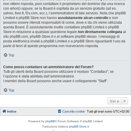
non ottieni risposta, puoi contattare il proprietario del dominio (fai una ricerca
con
whois
) oppure, se la Board è ospitata da un servizio gratuito (ad es.
yahoo, free.fr, f2s.com, ecc.), l’amministratore di tale servizio. Nota che phpBB
Limited e phpBB Store non hanno
assolutamente alcun controllo
e non
possono essere ritenuti responsabili di come, dove e da chi viene utilizzata
questa Board. È assolutamente inutile contattare phpBB Limited o phpBB
Store in relazione a qualsiasi questione legale
non direttamente collegata
al
sito phpBB.com, phpBB-Store.it o al software phpBB stesso. I messaggi di
posta elettronica inviati a phpBB Limited o a phpBB Store riguardanti l’uso da
parte di terzi di questo programma non riceveranno risposta.
Top
Come posso contattare un amministratore del Forum?
Tutti gli utenti della Board possono utilizzare il modulo "Contattaci", se
l’opzione è stata abilitata dall’amministratore.
I membri della Board possono anche usare il collegamento "Staff".
Top
Vai a
Indice
Cancella cookie
Tutti gli orari sono
UTC+02:00
Powered by
phpBB
® Forum Software © phpBB Limited
Traduzione Italiana
phpBB-Store.it