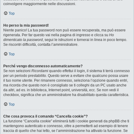
coinvolgere maggiormente nelle discussioni.
Top
Ho perso la mia password!
Niente panico! La tua password non può essere recuperata, ma può essere
rigenerata. Per far questo vai nella pagina di ingresso e clicca su
Ho
dimenticato la password
, segui le istruzioni e tornerai in linea in poco tempo.
Se riscontri difficoltà, contatta l’amministratore.
Top
Perché vengo disconnesso automaticamente?
Se non selezioni
Ricordami
quando effettui il login, il sistema ti terrà connesso
per un periodo prestabilito. Questo serve a evitare che qualcuno possa usare
il tuo nome utente. Per rimanere connesso, seleziona l’opzione quando entri,
ma ricorda che questo non è consigliato se ti colleghi da un PC usato anche
da altri, ad es. in biblioteca, Internet point, università, ecc. Se non vedi il
checkbox, significa che un amministratore ha disabilitato questa caratteristica.
Top
Che cosa provoca il comando “Cancella cookie”?
La funzione “Cancella cookie” eliminerà tutti i cookie generati da phpBB che ti
mantengono autenticato e connesso, oltre a permetterti ad esempio di tenere
traccia di quello che hai letto, se l’amministrazione ha attivato la funzione. Se