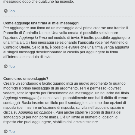
messaggio dopo che qualcuno ha risposto.
Top
Come aggiungo una firma ai miei messaggi?
Per aggiungere una firma ad un messaggio devi prima crearne una tramite il
Pannello di Controllo Utente. Una volta creata, è possibile selezionare
l’opzione
Aggiungi la firma
nel modulo di invio. È inoltre possibile aggiungere
una firma a tutti i tuoi messaggi selezionando l’apposita voce nel Pannello di
Controllo Utente. Se lo si fa, è possibile evitare che una firma venga aggiunta
ai singoli messaggi deselezionando la casella per aggiungere la firma
all’interno del modulo di invio.
Top
Come creo un sondaggio?
Creare un sondaggio è facile: quando inizi un nuovo argomento (o quando
modifichi il primo messaggio di un argomento, se ti è permesso) dovresti
vedere, sotto lo spazio per l’inserimento del messaggio, un riquadro dal titolo
Aggiungi sondaggio
(se non lo vedi, probabilmente non hai il diritto di creare
sondaggi). Basta inserire un titolo per il sondaggio e almeno due opzioni di
risposta (per inserire un’opzione di risposta, scrivila nell’apposito spazio e
clicca su
Aggiungi un’opzione
). Puoi anche stabilire i giorni di durata del
sondaggio (0 per non porre limiti). C’è un limite al numero di opzioni di
risposta che puoi aggiungere, stabilito dall’amministratore.
Top