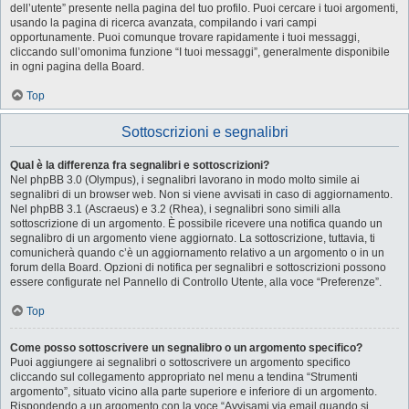
dell’utente” presente nella pagina del tuo profilo. Puoi cercare i tuoi argomenti,
usando la pagina di ricerca avanzata, compilando i vari campi
opportunamente. Puoi comunque trovare rapidamente i tuoi messaggi,
cliccando sull’omonima funzione “I tuoi messaggi”, generalmente disponibile
in ogni pagina della Board.
Top
Sottoscrizioni e segnalibri
Qual è la differenza fra segnalibri e sottoscrizioni?
Nel phpBB 3.0 (Olympus), i segnalibri lavorano in modo molto simile ai
segnalibri di un browser web. Non si viene avvisati in caso di aggiornamento.
Nel phpBB 3.1 (Ascraeus) e 3.2 (Rhea), i segnalibri sono simili alla
sottoscrizione di un argomento. È possibile ricevere una notifica quando un
segnalibro di un argomento viene aggiornato. La sottoscrizione, tuttavia, ti
comunicherà quando c’è un aggiornamento relativo a un argomento o in un
forum della Board. Opzioni di notifica per segnalibri e sottoscrizioni possono
essere configurate nel Pannello di Controllo Utente, alla voce “Preferenze”.
Top
Come posso sottoscrivere un segnalibro o un argomento specifico?
Puoi aggiungere ai segnalibri o sottoscrivere un argomento specifico
cliccando sul collegamento appropriato nel menu a tendina “Strumenti
argomento”, situato vicino alla parte superiore e inferiore di un argomento.
Rispondendo a un argomento con la voce “Avvisami via email quando si