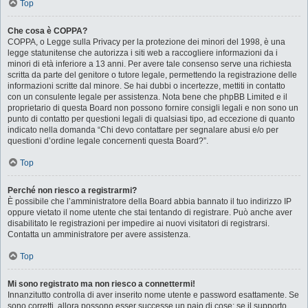
Top
Che cosa è COPPA?
COPPA, o Legge sulla Privacy per la protezione dei minori del 1998, è una
legge statunitense che autorizza i siti web a raccogliere informazioni da i
minori di età inferiore a 13 anni. Per avere tale consenso serve una richiesta
scritta da parte del genitore o tutore legale, permettendo la registrazione delle
informazioni scritte dal minore. Se hai dubbi o incertezze, mettiti in contatto
con un consulente legale per assistenza. Nota bene che phpBB Limited e il
proprietario di questa Board non possono fornire consigli legali e non sono un
punto di contatto per questioni legali di qualsiasi tipo, ad eccezione di quanto
indicato nella domanda “Chi devo contattare per segnalare abusi e/o per
questioni d’ordine legale concernenti questa Board?”.
Top
Perché non riesco a registrarmi?
È possibile che l’amministratore della Board abbia bannato il tuo indirizzo IP
oppure vietato il nome utente che stai tentando di registrare. Può anche aver
disabilitato le registrazioni per impedire ai nuovi visitatori di registrarsi.
Contatta un amministratore per avere assistenza.
Top
Mi sono registrato ma non riesco a connettermi!
Innanzitutto controlla di aver inserito nome utente e password esattamente. Se
sono corretti, allora possono esser successe un paio di cose: se il supporto