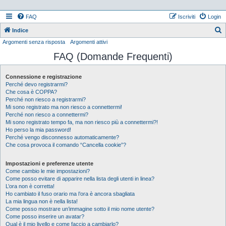
FAQ
Iscriviti
Login
Indice
Argomenti senza risposta
Argomenti attivi
e
FAQ (Domande Frequenti)
r
c
Connessione e registrazione
a
Perché devo registrarmi?
Che cosa è COPPA?
Perché non riesco a registrarmi?
Mi sono registrato ma non riesco a connettermi!
Perché non riesco a connettermi?
Mi sono registrato tempo fa, ma non riesco più a connettermi?!
Ho perso la mia password!
Perché vengo disconnesso automaticamente?
Che cosa provoca il comando “Cancella cookie”?
Impostazioni e preferenze utente
Come cambio le mie impostazioni?
Come posso evitare di apparire nella lista degli utenti in linea?
L’ora non è corretta!
Ho cambiato il fuso orario ma l’ora è ancora sbagliata
La mia lingua non è nella lista!
Come posso mostrare un’immagine sotto il mio nome utente?
Come posso inserire un avatar?
Qual è il mio livello e come faccio a cambiarlo?