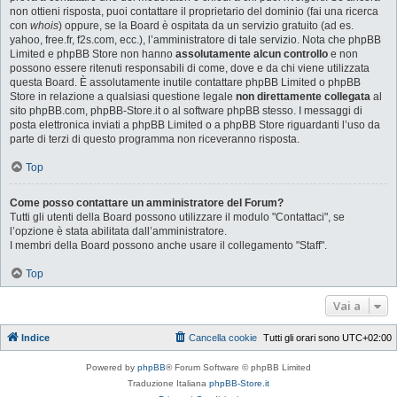
non ottieni risposta, puoi contattare il proprietario del dominio (fai una ricerca
con
whois
) oppure, se la Board è ospitata da un servizio gratuito (ad es.
yahoo, free.fr, f2s.com, ecc.), l’amministratore di tale servizio. Nota che phpBB
Limited e phpBB Store non hanno
assolutamente alcun controllo
e non
possono essere ritenuti responsabili di come, dove e da chi viene utilizzata
questa Board. È assolutamente inutile contattare phpBB Limited o phpBB
Store in relazione a qualsiasi questione legale
non direttamente collegata
al
sito phpBB.com, phpBB-Store.it o al software phpBB stesso. I messaggi di
posta elettronica inviati a phpBB Limited o a phpBB Store riguardanti l’uso da
parte di terzi di questo programma non riceveranno risposta.
Top
Come posso contattare un amministratore del Forum?
Tutti gli utenti della Board possono utilizzare il modulo "Contattaci", se
l’opzione è stata abilitata dall’amministratore.
I membri della Board possono anche usare il collegamento "Staff".
Top
Vai a
Indice
Cancella cookie
Tutti gli orari sono
UTC+02:00
Powered by
phpBB
® Forum Software © phpBB Limited
Traduzione Italiana
phpBB-Store.it