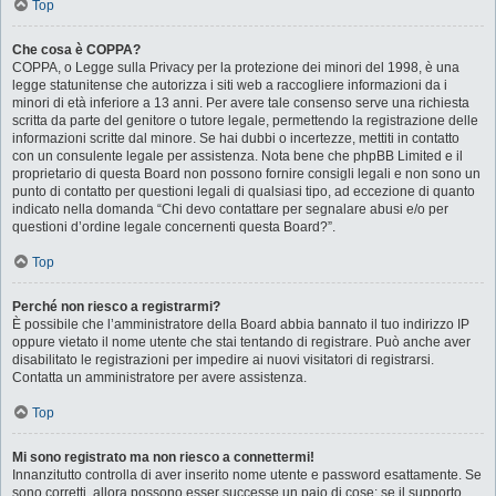
Top
Che cosa è COPPA?
COPPA, o Legge sulla Privacy per la protezione dei minori del 1998, è una
legge statunitense che autorizza i siti web a raccogliere informazioni da i
minori di età inferiore a 13 anni. Per avere tale consenso serve una richiesta
scritta da parte del genitore o tutore legale, permettendo la registrazione delle
informazioni scritte dal minore. Se hai dubbi o incertezze, mettiti in contatto
con un consulente legale per assistenza. Nota bene che phpBB Limited e il
proprietario di questa Board non possono fornire consigli legali e non sono un
punto di contatto per questioni legali di qualsiasi tipo, ad eccezione di quanto
indicato nella domanda “Chi devo contattare per segnalare abusi e/o per
questioni d’ordine legale concernenti questa Board?”.
Top
Perché non riesco a registrarmi?
È possibile che l’amministratore della Board abbia bannato il tuo indirizzo IP
oppure vietato il nome utente che stai tentando di registrare. Può anche aver
disabilitato le registrazioni per impedire ai nuovi visitatori di registrarsi.
Contatta un amministratore per avere assistenza.
Top
Mi sono registrato ma non riesco a connettermi!
Innanzitutto controlla di aver inserito nome utente e password esattamente. Se
sono corretti, allora possono esser successe un paio di cose: se il supporto