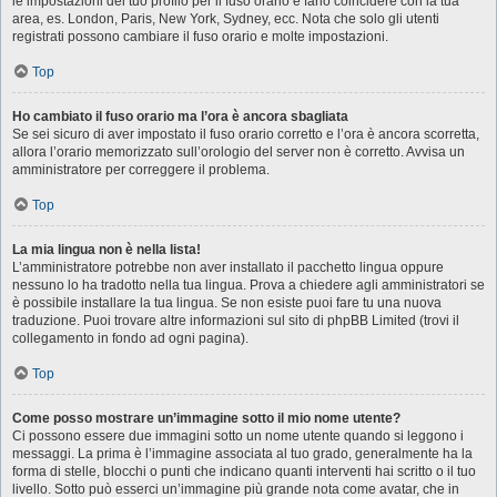
le impostazioni del tuo profilo per il fuso orario e farlo coincidere con la tua
area, es. London, Paris, New York, Sydney, ecc. Nota che solo gli utenti
registrati possono cambiare il fuso orario e molte impostazioni.
Top
Ho cambiato il fuso orario ma l’ora è ancora sbagliata
Se sei sicuro di aver impostato il fuso orario corretto e l’ora è ancora scorretta,
allora l’orario memorizzato sull’orologio del server non è corretto. Avvisa un
amministratore per correggere il problema.
Top
La mia lingua non è nella lista!
L’amministratore potrebbe non aver installato il pacchetto lingua oppure
nessuno lo ha tradotto nella tua lingua. Prova a chiedere agli amministratori se
è possibile installare la tua lingua. Se non esiste puoi fare tu una nuova
traduzione. Puoi trovare altre informazioni sul sito di phpBB Limited (trovi il
collegamento in fondo ad ogni pagina).
Top
Come posso mostrare un’immagine sotto il mio nome utente?
Ci possono essere due immagini sotto un nome utente quando si leggono i
messaggi. La prima è l’immagine associata al tuo grado, generalmente ha la
forma di stelle, blocchi o punti che indicano quanti interventi hai scritto o il tuo
livello. Sotto può esserci un’immagine più grande nota come avatar, che in