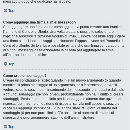
messaggio dopo che qualcuno ha risposto.
Top
Come aggiungo una firma ai miei messaggi?
Per aggiungere una firma ad un messaggio devi prima crearne una tramite il
Pannello di Controllo Utente. Una volta creata, è possibile selezionare
l’opzione
Aggiungi la firma
nel modulo di invio. È inoltre possibile aggiungere
una firma a tutti i tuoi messaggi selezionando l’apposita voce nel Pannello di
Controllo Utente. Se lo si fa, è possibile evitare che una firma venga aggiunta
ai singoli messaggi deselezionando la casella per aggiungere la firma
all’interno del modulo di invio.
Top
Come creo un sondaggio?
Creare un sondaggio è facile: quando inizi un nuovo argomento (o quando
modifichi il primo messaggio di un argomento, se ti è permesso) dovresti
vedere, sotto lo spazio per l’inserimento del messaggio, un riquadro dal titolo
Aggiungi sondaggio
(se non lo vedi, probabilmente non hai il diritto di creare
sondaggi). Basta inserire un titolo per il sondaggio e almeno due opzioni di
risposta (per inserire un’opzione di risposta, scrivila nell’apposito spazio e
clicca su
Aggiungi un’opzione
). Puoi anche stabilire i giorni di durata del
sondaggio (0 per non porre limiti). C’è un limite al numero di opzioni di
risposta che puoi aggiungere, stabilito dall’amministratore.
Top