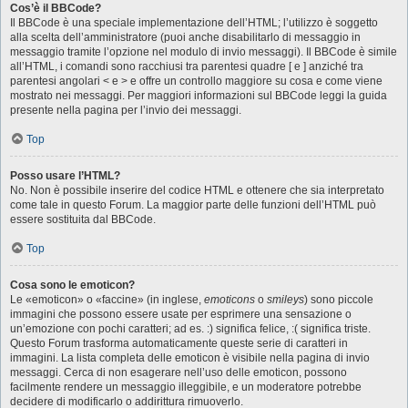
Cos’è il BBCode?
Il BBCode è una speciale implementazione dell’HTML; l’utilizzo è soggetto
alla scelta dell’amministratore (puoi anche disabilitarlo di messaggio in
messaggio tramite l’opzione nel modulo di invio messaggi). Il BBCode è simile
all’HTML, i comandi sono racchiusi tra parentesi quadre [ e ] anziché tra
parentesi angolari < e > e offre un controllo maggiore su cosa e come viene
mostrato nei messaggi. Per maggiori informazioni sul BBCode leggi la guida
presente nella pagina per l’invio dei messaggi.
Top
Posso usare l’HTML?
No. Non è possibile inserire del codice HTML e ottenere che sia interpretato
come tale in questo Forum. La maggior parte delle funzioni dell’HTML può
essere sostituita dal BBCode.
Top
Cosa sono le emoticon?
Le «emoticon» o «faccine» (in inglese,
emoticons
o
smileys
) sono piccole
immagini che possono essere usate per esprimere una sensazione o
un’emozione con pochi caratteri; ad es. :) significa felice, :( significa triste.
Questo Forum trasforma automaticamente queste serie di caratteri in
immagini. La lista completa delle emoticon è visibile nella pagina di invio
messaggi. Cerca di non esagerare nell’uso delle emoticon, possono
facilmente rendere un messaggio illeggibile, e un moderatore potrebbe
decidere di modificarlo o addirittura rimuoverlo.