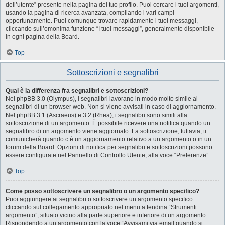
dell’utente” presente nella pagina del tuo profilo. Puoi cercare i tuoi argomenti,
usando la pagina di ricerca avanzata, compilando i vari campi
opportunamente. Puoi comunque trovare rapidamente i tuoi messaggi,
cliccando sull’omonima funzione “I tuoi messaggi”, generalmente disponibile
in ogni pagina della Board.
Top
Sottoscrizioni e segnalibri
Qual è la differenza fra segnalibri e sottoscrizioni?
Nel phpBB 3.0 (Olympus), i segnalibri lavorano in modo molto simile ai
segnalibri di un browser web. Non si viene avvisati in caso di aggiornamento.
Nel phpBB 3.1 (Ascraeus) e 3.2 (Rhea), i segnalibri sono simili alla
sottoscrizione di un argomento. È possibile ricevere una notifica quando un
segnalibro di un argomento viene aggiornato. La sottoscrizione, tuttavia, ti
comunicherà quando c’è un aggiornamento relativo a un argomento o in un
forum della Board. Opzioni di notifica per segnalibri e sottoscrizioni possono
essere configurate nel Pannello di Controllo Utente, alla voce “Preferenze”.
Top
Come posso sottoscrivere un segnalibro o un argomento specifico?
Puoi aggiungere ai segnalibri o sottoscrivere un argomento specifico
cliccando sul collegamento appropriato nel menu a tendina “Strumenti
argomento”, situato vicino alla parte superiore e inferiore di un argomento.
Rispondendo a un argomento con la voce “Avvisami via email quando si