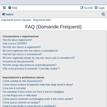
FAQ
Iscriviti
Login
Indice
Argomenti senza risposta
Argomenti attivi
e
FAQ (Domande Frequenti)
r
c
Connessione e registrazione
a
Perché devo registrarmi?
Che cosa è COPPA?
Perché non riesco a registrarmi?
Mi sono registrato ma non riesco a connettermi!
Perché non riesco a connettermi?
Mi sono registrato tempo fa, ma non riesco più a connettermi?!
Ho perso la mia password!
Perché vengo disconnesso automaticamente?
Che cosa provoca il comando “Cancella cookie”?
Impostazioni e preferenze utente
Come cambio le mie impostazioni?
Come posso evitare di apparire nella lista degli utenti in linea?
L’ora non è corretta!
Ho cambiato il fuso orario ma l’ora è ancora sbagliata
La mia lingua non è nella lista!
Come posso mostrare un’immagine sotto il mio nome utente?
Come posso inserire un avatar?
Qual è il mio livello e come faccio a cambiarlo?