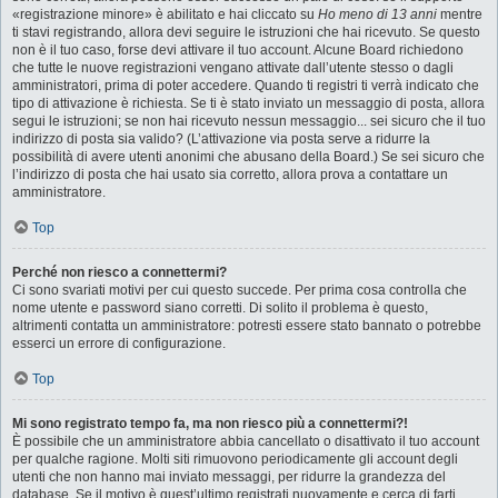
«registrazione minore» è abilitato e hai cliccato su
Ho meno di 13 anni
mentre
ti stavi registrando, allora devi seguire le istruzioni che hai ricevuto. Se questo
non è il tuo caso, forse devi attivare il tuo account. Alcune Board richiedono
che tutte le nuove registrazioni vengano attivate dall’utente stesso o dagli
amministratori, prima di poter accedere. Quando ti registri ti verrà indicato che
tipo di attivazione è richiesta. Se ti è stato inviato un messaggio di posta, allora
segui le istruzioni; se non hai ricevuto nessun messaggio... sei sicuro che il tuo
indirizzo di posta sia valido? (L’attivazione via posta serve a ridurre la
possibilità di avere utenti anonimi che abusano della Board.) Se sei sicuro che
l’indirizzo di posta che hai usato sia corretto, allora prova a contattare un
amministratore.
Top
Perché non riesco a connettermi?
Ci sono svariati motivi per cui questo succede. Per prima cosa controlla che
nome utente e password siano corretti. Di solito il problema è questo,
altrimenti contatta un amministratore: potresti essere stato bannato o potrebbe
esserci un errore di configurazione.
Top
Mi sono registrato tempo fa, ma non riesco più a connettermi?!
È possibile che un amministratore abbia cancellato o disattivato il tuo account
per qualche ragione. Molti siti rimuovono periodicamente gli account degli
utenti che non hanno mai inviato messaggi, per ridurre la grandezza del
database. Se il motivo è quest’ultimo registrati nuovamente e cerca di farti