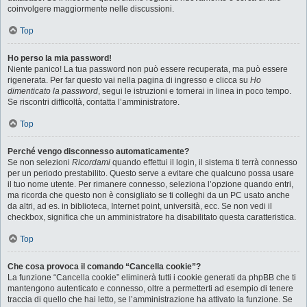
coinvolgere maggiormente nelle discussioni.
Top
Ho perso la mia password!
Niente panico! La tua password non può essere recuperata, ma può essere
rigenerata. Per far questo vai nella pagina di ingresso e clicca su
Ho
dimenticato la password
, segui le istruzioni e tornerai in linea in poco tempo.
Se riscontri difficoltà, contatta l’amministratore.
Top
Perché vengo disconnesso automaticamente?
Se non selezioni
Ricordami
quando effettui il login, il sistema ti terrà connesso
per un periodo prestabilito. Questo serve a evitare che qualcuno possa usare
il tuo nome utente. Per rimanere connesso, seleziona l’opzione quando entri,
ma ricorda che questo non è consigliato se ti colleghi da un PC usato anche
da altri, ad es. in biblioteca, Internet point, università, ecc. Se non vedi il
checkbox, significa che un amministratore ha disabilitato questa caratteristica.
Top
Che cosa provoca il comando “Cancella cookie”?
La funzione “Cancella cookie” eliminerà tutti i cookie generati da phpBB che ti
mantengono autenticato e connesso, oltre a permetterti ad esempio di tenere
traccia di quello che hai letto, se l’amministrazione ha attivato la funzione. Se