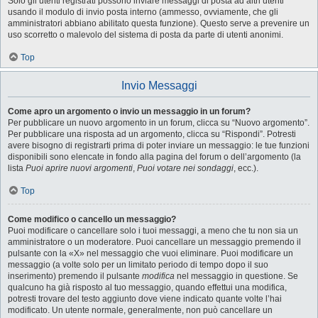
Solo gli utenti registrati possono inviare messaggi di posta ad altri utenti
usando il modulo di invio posta interno (ammesso, ovviamente, che gli
amministratori abbiano abilitato questa funzione). Questo serve a prevenire un
uso scorretto o malevolo del sistema di posta da parte di utenti anonimi.
Top
Invio Messaggi
Come apro un argomento o invio un messaggio in un forum?
Per pubblicare un nuovo argomento in un forum, clicca su “Nuovo argomento”.
Per pubblicare una risposta ad un argomento, clicca su “Rispondi”. Potresti
avere bisogno di registrarti prima di poter inviare un messaggio: le tue funzioni
disponibili sono elencate in fondo alla pagina del forum o dell’argomento (la
lista
Puoi aprire nuovi argomenti
,
Puoi votare nei sondaggi
, ecc.).
Top
Come modifico o cancello un messaggio?
Puoi modificare o cancellare solo i tuoi messaggi, a meno che tu non sia un
amministratore o un moderatore. Puoi cancellare un messaggio premendo il
pulsante con la «X» nel messaggio che vuoi eliminare. Puoi modificare un
messaggio (a volte solo per un limitato periodo di tempo dopo il suo
inserimento) premendo il pulsante
modifica
nel messaggio in questione. Se
qualcuno ha già risposto al tuo messaggio, quando effettui una modifica,
potresti trovare del testo aggiunto dove viene indicato quante volte l’hai
modificato. Un utente normale, generalmente, non può cancellare un