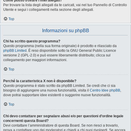
Come posso trovare i miei allegati?
Per trovare la lista degli allegati da te caricati, vai nel tuo Pannello di Controllo
Utente e segui i collegamenti nella sezione degli allegati.
Top
Informazioni su phpBB
Chi ha scritto questo programma?
Questo programma (nella sua forma originale) è prodotto e rilasciato da
phpBB Limited
. È reso disponibile sotto la GNU General Public Licence
versione 2 (GPL-2.0) e può essere liberamente distribuito; clicca sul
collegamento per maggiori informazioni.
Top
Perché la caratteristica X non è disponibile?
Questo programma è stato scritto da phpBB Limited. Se credi che ci sia
bisogno di aggiungere una nuova funzionalità, visita il
Centro Idee phpBB
,
dove potrai supportare idee esistenti o suggerire nuove funzionalità.
Top
Chi devo contattare per segnalare abusi e/o per questioni d’ordine legale
concernenti questa Board?
Devi contattare l’amministratore di questa Board. Se non riesci a trovarlo,
prova a contattare uno dei moderatori e chiedi a chi puoi rivolgerti. Se ancora