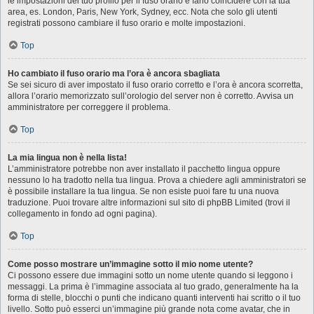
le impostazioni del tuo profilo per il fuso orario e farlo coincidere con la tua
area, es. London, Paris, New York, Sydney, ecc. Nota che solo gli utenti
registrati possono cambiare il fuso orario e molte impostazioni.
Top
Ho cambiato il fuso orario ma l’ora è ancora sbagliata
Se sei sicuro di aver impostato il fuso orario corretto e l’ora è ancora scorretta,
allora l’orario memorizzato sull’orologio del server non è corretto. Avvisa un
amministratore per correggere il problema.
Top
La mia lingua non è nella lista!
L’amministratore potrebbe non aver installato il pacchetto lingua oppure
nessuno lo ha tradotto nella tua lingua. Prova a chiedere agli amministratori se
è possibile installare la tua lingua. Se non esiste puoi fare tu una nuova
traduzione. Puoi trovare altre informazioni sul sito di phpBB Limited (trovi il
collegamento in fondo ad ogni pagina).
Top
Come posso mostrare un’immagine sotto il mio nome utente?
Ci possono essere due immagini sotto un nome utente quando si leggono i
messaggi. La prima è l’immagine associata al tuo grado, generalmente ha la
forma di stelle, blocchi o punti che indicano quanti interventi hai scritto o il tuo
livello. Sotto può esserci un’immagine più grande nota come avatar, che in