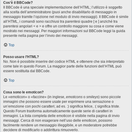
Cos’è il BBCode?
Il BBCode è una speciale implementazione dell’HTML; l’utilizzo è soggetto
alla scelta dell’amministratore (puoi anche disabilitarlo di messaggio in
messaggio tramite l’opzione nel modulo di invio messaggi). Il BBCode è simile
all’HTML, i comandi sono racchiusi tra parentesi quadre [ e ] anziché tra
parentesi angolari < e > e offre un controllo maggiore su cosa e come viene
mostrato nei messaggi. Per maggiori informazioni sul BBCode leggi la guida
presente nella pagina per l’invio dei messaggi.
Top
Posso usare l’HTML?
No. Non è possibile inserire del codice HTML e ottenere che sia interpretato
come tale in questo Forum. La maggior parte delle funzioni dell’HTML può
essere sostituita dal BBCode.
Top
Cosa sono le emoticon?
Le «emoticon» o «faccine» (in inglese,
emoticons
o
smileys
) sono piccole
immagini che possono essere usate per esprimere una sensazione o
un’emozione con pochi caratteri; ad es. :) significa felice, :( significa triste.
Questo Forum trasforma automaticamente queste serie di caratteri in
immagini. La lista completa delle emoticon è visibile nella pagina di invio
messaggi. Cerca di non esagerare nell’uso delle emoticon, possono
facilmente rendere un messaggio illeggibile, e un moderatore potrebbe
decidere di modificarlo o addirittura rimuoverlo.