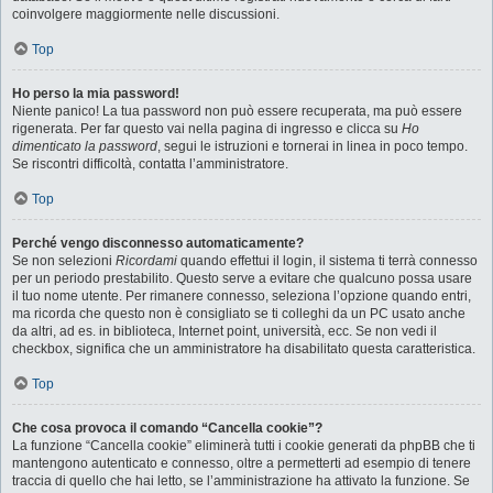
coinvolgere maggiormente nelle discussioni.
Top
Ho perso la mia password!
Niente panico! La tua password non può essere recuperata, ma può essere
rigenerata. Per far questo vai nella pagina di ingresso e clicca su
Ho
dimenticato la password
, segui le istruzioni e tornerai in linea in poco tempo.
Se riscontri difficoltà, contatta l’amministratore.
Top
Perché vengo disconnesso automaticamente?
Se non selezioni
Ricordami
quando effettui il login, il sistema ti terrà connesso
per un periodo prestabilito. Questo serve a evitare che qualcuno possa usare
il tuo nome utente. Per rimanere connesso, seleziona l’opzione quando entri,
ma ricorda che questo non è consigliato se ti colleghi da un PC usato anche
da altri, ad es. in biblioteca, Internet point, università, ecc. Se non vedi il
checkbox, significa che un amministratore ha disabilitato questa caratteristica.
Top
Che cosa provoca il comando “Cancella cookie”?
La funzione “Cancella cookie” eliminerà tutti i cookie generati da phpBB che ti
mantengono autenticato e connesso, oltre a permetterti ad esempio di tenere
traccia di quello che hai letto, se l’amministrazione ha attivato la funzione. Se