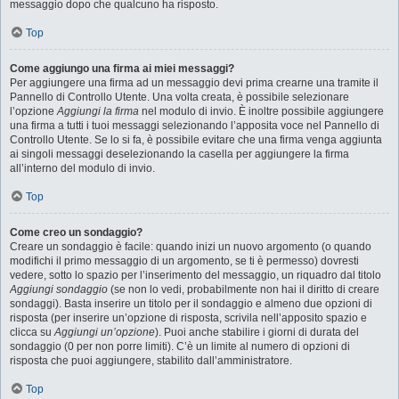
messaggio dopo che qualcuno ha risposto.
Top
Come aggiungo una firma ai miei messaggi?
Per aggiungere una firma ad un messaggio devi prima crearne una tramite il
Pannello di Controllo Utente. Una volta creata, è possibile selezionare
l’opzione
Aggiungi la firma
nel modulo di invio. È inoltre possibile aggiungere
una firma a tutti i tuoi messaggi selezionando l’apposita voce nel Pannello di
Controllo Utente. Se lo si fa, è possibile evitare che una firma venga aggiunta
ai singoli messaggi deselezionando la casella per aggiungere la firma
all’interno del modulo di invio.
Top
Come creo un sondaggio?
Creare un sondaggio è facile: quando inizi un nuovo argomento (o quando
modifichi il primo messaggio di un argomento, se ti è permesso) dovresti
vedere, sotto lo spazio per l’inserimento del messaggio, un riquadro dal titolo
Aggiungi sondaggio
(se non lo vedi, probabilmente non hai il diritto di creare
sondaggi). Basta inserire un titolo per il sondaggio e almeno due opzioni di
risposta (per inserire un’opzione di risposta, scrivila nell’apposito spazio e
clicca su
Aggiungi un’opzione
). Puoi anche stabilire i giorni di durata del
sondaggio (0 per non porre limiti). C’è un limite al numero di opzioni di
risposta che puoi aggiungere, stabilito dall’amministratore.
Top