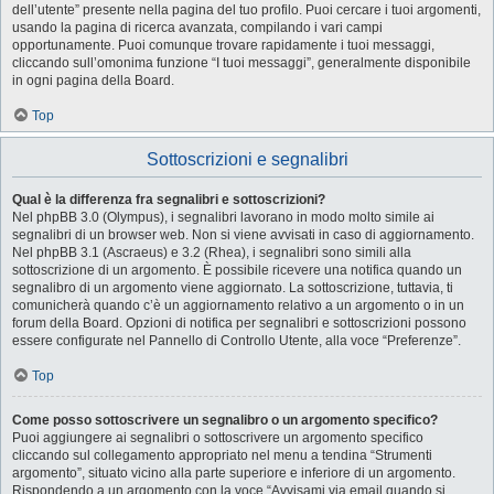
dell’utente” presente nella pagina del tuo profilo. Puoi cercare i tuoi argomenti,
usando la pagina di ricerca avanzata, compilando i vari campi
opportunamente. Puoi comunque trovare rapidamente i tuoi messaggi,
cliccando sull’omonima funzione “I tuoi messaggi”, generalmente disponibile
in ogni pagina della Board.
Top
Sottoscrizioni e segnalibri
Qual è la differenza fra segnalibri e sottoscrizioni?
Nel phpBB 3.0 (Olympus), i segnalibri lavorano in modo molto simile ai
segnalibri di un browser web. Non si viene avvisati in caso di aggiornamento.
Nel phpBB 3.1 (Ascraeus) e 3.2 (Rhea), i segnalibri sono simili alla
sottoscrizione di un argomento. È possibile ricevere una notifica quando un
segnalibro di un argomento viene aggiornato. La sottoscrizione, tuttavia, ti
comunicherà quando c’è un aggiornamento relativo a un argomento o in un
forum della Board. Opzioni di notifica per segnalibri e sottoscrizioni possono
essere configurate nel Pannello di Controllo Utente, alla voce “Preferenze”.
Top
Come posso sottoscrivere un segnalibro o un argomento specifico?
Puoi aggiungere ai segnalibri o sottoscrivere un argomento specifico
cliccando sul collegamento appropriato nel menu a tendina “Strumenti
argomento”, situato vicino alla parte superiore e inferiore di un argomento.
Rispondendo a un argomento con la voce “Avvisami via email quando si