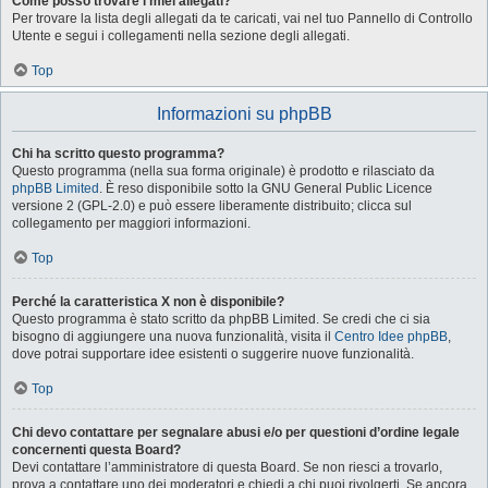
Come posso trovare i miei allegati?
Per trovare la lista degli allegati da te caricati, vai nel tuo Pannello di Controllo
Utente e segui i collegamenti nella sezione degli allegati.
Top
Informazioni su phpBB
Chi ha scritto questo programma?
Questo programma (nella sua forma originale) è prodotto e rilasciato da
phpBB Limited
. È reso disponibile sotto la GNU General Public Licence
versione 2 (GPL-2.0) e può essere liberamente distribuito; clicca sul
collegamento per maggiori informazioni.
Top
Perché la caratteristica X non è disponibile?
Questo programma è stato scritto da phpBB Limited. Se credi che ci sia
bisogno di aggiungere una nuova funzionalità, visita il
Centro Idee phpBB
,
dove potrai supportare idee esistenti o suggerire nuove funzionalità.
Top
Chi devo contattare per segnalare abusi e/o per questioni d’ordine legale
concernenti questa Board?
Devi contattare l’amministratore di questa Board. Se non riesci a trovarlo,
prova a contattare uno dei moderatori e chiedi a chi puoi rivolgerti. Se ancora