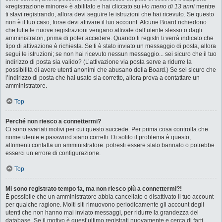
«registrazione minore» è abilitato e hai cliccato su
Ho meno di 13 anni
mentre
ti stavi registrando, allora devi seguire le istruzioni che hai ricevuto. Se questo
non è il tuo caso, forse devi attivare il tuo account. Alcune Board richiedono
che tutte le nuove registrazioni vengano attivate dall’utente stesso o dagli
amministratori, prima di poter accedere. Quando ti registri ti verrà indicato che
tipo di attivazione è richiesta. Se ti è stato inviato un messaggio di posta, allora
segui le istruzioni; se non hai ricevuto nessun messaggio... sei sicuro che il tuo
indirizzo di posta sia valido? (L’attivazione via posta serve a ridurre la
possibilità di avere utenti anonimi che abusano della Board.) Se sei sicuro che
l’indirizzo di posta che hai usato sia corretto, allora prova a contattare un
amministratore.
Top
Perché non riesco a connettermi?
Ci sono svariati motivi per cui questo succede. Per prima cosa controlla che
nome utente e password siano corretti. Di solito il problema è questo,
altrimenti contatta un amministratore: potresti essere stato bannato o potrebbe
esserci un errore di configurazione.
Top
Mi sono registrato tempo fa, ma non riesco più a connettermi?!
È possibile che un amministratore abbia cancellato o disattivato il tuo account
per qualche ragione. Molti siti rimuovono periodicamente gli account degli
utenti che non hanno mai inviato messaggi, per ridurre la grandezza del
database. Se il motivo è quest’ultimo registrati nuovamente e cerca di farti