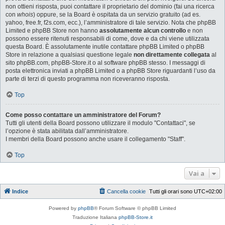
non ottieni risposta, puoi contattare il proprietario del dominio (fai una ricerca
con
whois
) oppure, se la Board è ospitata da un servizio gratuito (ad es.
yahoo, free.fr, f2s.com, ecc.), l’amministratore di tale servizio. Nota che phpBB
Limited e phpBB Store non hanno
assolutamente alcun controllo
e non
possono essere ritenuti responsabili di come, dove e da chi viene utilizzata
questa Board. È assolutamente inutile contattare phpBB Limited o phpBB
Store in relazione a qualsiasi questione legale
non direttamente collegata
al
sito phpBB.com, phpBB-Store.it o al software phpBB stesso. I messaggi di
posta elettronica inviati a phpBB Limited o a phpBB Store riguardanti l’uso da
parte di terzi di questo programma non riceveranno risposta.
Top
Come posso contattare un amministratore del Forum?
Tutti gli utenti della Board possono utilizzare il modulo "Contattaci", se
l’opzione è stata abilitata dall’amministratore.
I membri della Board possono anche usare il collegamento "Staff".
Top
Vai a
Indice
Cancella cookie
Tutti gli orari sono
UTC+02:00
Powered by
phpBB
® Forum Software © phpBB Limited
Traduzione Italiana
phpBB-Store.it