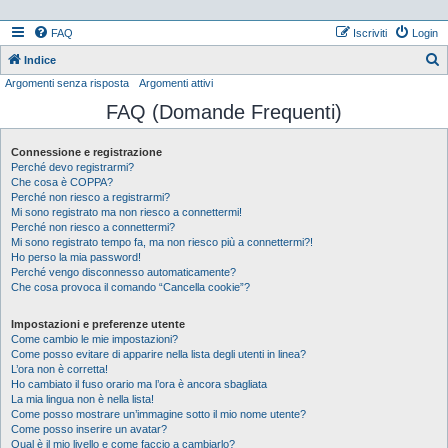
FAQ
Iscriviti
Login
Indice
Argomenti senza risposta
Argomenti attivi
e
FAQ (Domande Frequenti)
r
c
Connessione e registrazione
a
Perché devo registrarmi?
Che cosa è COPPA?
Perché non riesco a registrarmi?
Mi sono registrato ma non riesco a connettermi!
Perché non riesco a connettermi?
Mi sono registrato tempo fa, ma non riesco più a connettermi?!
Ho perso la mia password!
Perché vengo disconnesso automaticamente?
Che cosa provoca il comando “Cancella cookie”?
Impostazioni e preferenze utente
Come cambio le mie impostazioni?
Come posso evitare di apparire nella lista degli utenti in linea?
L’ora non è corretta!
Ho cambiato il fuso orario ma l’ora è ancora sbagliata
La mia lingua non è nella lista!
Come posso mostrare un’immagine sotto il mio nome utente?
Come posso inserire un avatar?
Qual è il mio livello e come faccio a cambiarlo?