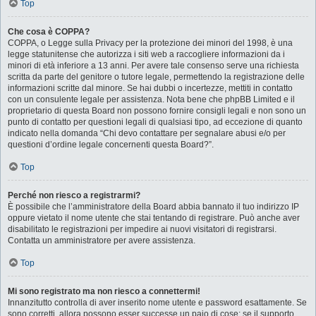
Top
Che cosa è COPPA?
COPPA, o Legge sulla Privacy per la protezione dei minori del 1998, è una
legge statunitense che autorizza i siti web a raccogliere informazioni da i
minori di età inferiore a 13 anni. Per avere tale consenso serve una richiesta
scritta da parte del genitore o tutore legale, permettendo la registrazione delle
informazioni scritte dal minore. Se hai dubbi o incertezze, mettiti in contatto
con un consulente legale per assistenza. Nota bene che phpBB Limited e il
proprietario di questa Board non possono fornire consigli legali e non sono un
punto di contatto per questioni legali di qualsiasi tipo, ad eccezione di quanto
indicato nella domanda “Chi devo contattare per segnalare abusi e/o per
questioni d’ordine legale concernenti questa Board?”.
Top
Perché non riesco a registrarmi?
È possibile che l’amministratore della Board abbia bannato il tuo indirizzo IP
oppure vietato il nome utente che stai tentando di registrare. Può anche aver
disabilitato le registrazioni per impedire ai nuovi visitatori di registrarsi.
Contatta un amministratore per avere assistenza.
Top
Mi sono registrato ma non riesco a connettermi!
Innanzitutto controlla di aver inserito nome utente e password esattamente. Se
sono corretti, allora possono esser successe un paio di cose: se il supporto