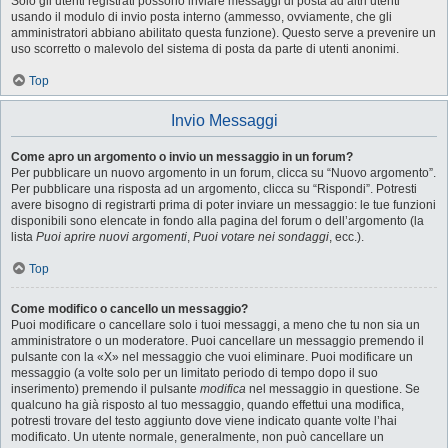
Solo gli utenti registrati possono inviare messaggi di posta ad altri utenti
usando il modulo di invio posta interno (ammesso, ovviamente, che gli
amministratori abbiano abilitato questa funzione). Questo serve a prevenire un
uso scorretto o malevolo del sistema di posta da parte di utenti anonimi.
Top
Invio Messaggi
Come apro un argomento o invio un messaggio in un forum?
Per pubblicare un nuovo argomento in un forum, clicca su “Nuovo argomento”.
Per pubblicare una risposta ad un argomento, clicca su “Rispondi”. Potresti
avere bisogno di registrarti prima di poter inviare un messaggio: le tue funzioni
disponibili sono elencate in fondo alla pagina del forum o dell’argomento (la
lista
Puoi aprire nuovi argomenti
,
Puoi votare nei sondaggi
, ecc.).
Top
Come modifico o cancello un messaggio?
Puoi modificare o cancellare solo i tuoi messaggi, a meno che tu non sia un
amministratore o un moderatore. Puoi cancellare un messaggio premendo il
pulsante con la «X» nel messaggio che vuoi eliminare. Puoi modificare un
messaggio (a volte solo per un limitato periodo di tempo dopo il suo
inserimento) premendo il pulsante
modifica
nel messaggio in questione. Se
qualcuno ha già risposto al tuo messaggio, quando effettui una modifica,
potresti trovare del testo aggiunto dove viene indicato quante volte l’hai
modificato. Un utente normale, generalmente, non può cancellare un