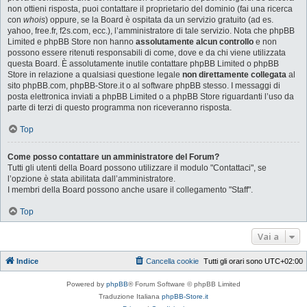
non ottieni risposta, puoi contattare il proprietario del dominio (fai una ricerca
con
whois
) oppure, se la Board è ospitata da un servizio gratuito (ad es.
yahoo, free.fr, f2s.com, ecc.), l’amministratore di tale servizio. Nota che phpBB
Limited e phpBB Store non hanno
assolutamente alcun controllo
e non
possono essere ritenuti responsabili di come, dove e da chi viene utilizzata
questa Board. È assolutamente inutile contattare phpBB Limited o phpBB
Store in relazione a qualsiasi questione legale
non direttamente collegata
al
sito phpBB.com, phpBB-Store.it o al software phpBB stesso. I messaggi di
posta elettronica inviati a phpBB Limited o a phpBB Store riguardanti l’uso da
parte di terzi di questo programma non riceveranno risposta.
Top
Come posso contattare un amministratore del Forum?
Tutti gli utenti della Board possono utilizzare il modulo "Contattaci", se
l’opzione è stata abilitata dall’amministratore.
I membri della Board possono anche usare il collegamento "Staff".
Top
Vai a
Indice
Cancella cookie
Tutti gli orari sono
UTC+02:00
Powered by
phpBB
® Forum Software © phpBB Limited
Traduzione Italiana
phpBB-Store.it