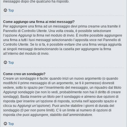
messaggio dopo che qualcuno ha risposto.
Top
Come aggiungo una firma ai miei messaggi?
Per aggiungere una firma ad un messaggio devi prima crearne una tramite il
Pannello di Controllo Utente. Una volta creata, è possibile selezionare
l’opzione
Aggiungi la firma
nel modulo di invio. È inoltre possibile aggiungere
una firma a tutti i tuoi messaggi selezionando l’apposita voce nel Pannello di
Controllo Utente. Se lo si fa, è possibile evitare che una firma venga aggiunta
ai singoli messaggi deselezionando la casella per aggiungere la firma
all’interno del modulo di invio.
Top
Come creo un sondaggio?
Creare un sondaggio è facile: quando inizi un nuovo argomento (o quando
modifichi il primo messaggio di un argomento, se ti è permesso) dovresti
vedere, sotto lo spazio per l’inserimento del messaggio, un riquadro dal titolo
Aggiungi sondaggio
(se non lo vedi, probabilmente non hai il diritto di creare
sondaggi). Basta inserire un titolo per il sondaggio e almeno due opzioni di
risposta (per inserire un’opzione di risposta, scrivila nell’apposito spazio e
clicca su
Aggiungi un’opzione
). Puoi anche stabilire i giorni di durata del
sondaggio (0 per non porre limiti). C’è un limite al numero di opzioni di
risposta che puoi aggiungere, stabilito dall’amministratore.
Top