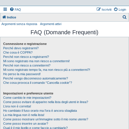
FAQ
Iscriviti
Login
Indice
Argomenti senza risposta
Argomenti attivi
e
FAQ (Domande Frequenti)
r
c
Connessione e registrazione
a
Perché devo registrarmi?
Che cosa è COPPA?
Perché non riesco a registrarmi?
Mi sono registrato ma non riesco a connettermi!
Perché non riesco a connettermi?
Mi sono registrato tempo fa, ma non riesco più a connettermi?!
Ho perso la mia password!
Perché vengo disconnesso automaticamente?
Che cosa provoca il comando “Cancella cookie”?
Impostazioni e preferenze utente
Come cambio le mie impostazioni?
Come posso evitare di apparire nella lista degli utenti in linea?
L’ora non è corretta!
Ho cambiato il fuso orario ma l’ora è ancora sbagliata
La mia lingua non è nella lista!
Come posso mostrare un’immagine sotto il mio nome utente?
Come posso inserire un avatar?
Qual è il mio livello e come faccio a cambiarlo?