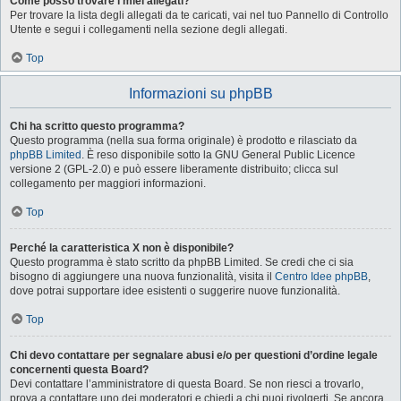
Come posso trovare i miei allegati?
Per trovare la lista degli allegati da te caricati, vai nel tuo Pannello di Controllo
Utente e segui i collegamenti nella sezione degli allegati.
Top
Informazioni su phpBB
Chi ha scritto questo programma?
Questo programma (nella sua forma originale) è prodotto e rilasciato da
phpBB Limited
. È reso disponibile sotto la GNU General Public Licence
versione 2 (GPL-2.0) e può essere liberamente distribuito; clicca sul
collegamento per maggiori informazioni.
Top
Perché la caratteristica X non è disponibile?
Questo programma è stato scritto da phpBB Limited. Se credi che ci sia
bisogno di aggiungere una nuova funzionalità, visita il
Centro Idee phpBB
,
dove potrai supportare idee esistenti o suggerire nuove funzionalità.
Top
Chi devo contattare per segnalare abusi e/o per questioni d’ordine legale
concernenti questa Board?
Devi contattare l’amministratore di questa Board. Se non riesci a trovarlo,
prova a contattare uno dei moderatori e chiedi a chi puoi rivolgerti. Se ancora