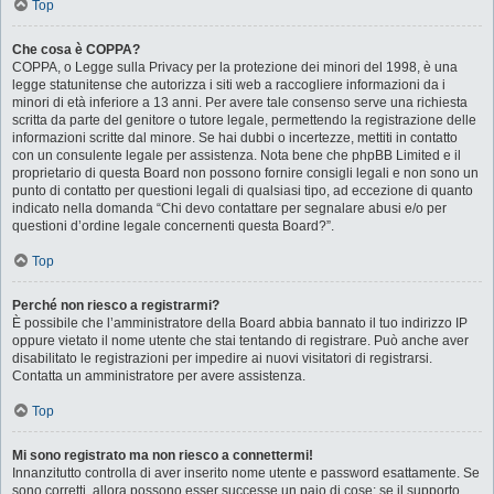
Top
Che cosa è COPPA?
COPPA, o Legge sulla Privacy per la protezione dei minori del 1998, è una
legge statunitense che autorizza i siti web a raccogliere informazioni da i
minori di età inferiore a 13 anni. Per avere tale consenso serve una richiesta
scritta da parte del genitore o tutore legale, permettendo la registrazione delle
informazioni scritte dal minore. Se hai dubbi o incertezze, mettiti in contatto
con un consulente legale per assistenza. Nota bene che phpBB Limited e il
proprietario di questa Board non possono fornire consigli legali e non sono un
punto di contatto per questioni legali di qualsiasi tipo, ad eccezione di quanto
indicato nella domanda “Chi devo contattare per segnalare abusi e/o per
questioni d’ordine legale concernenti questa Board?”.
Top
Perché non riesco a registrarmi?
È possibile che l’amministratore della Board abbia bannato il tuo indirizzo IP
oppure vietato il nome utente che stai tentando di registrare. Può anche aver
disabilitato le registrazioni per impedire ai nuovi visitatori di registrarsi.
Contatta un amministratore per avere assistenza.
Top
Mi sono registrato ma non riesco a connettermi!
Innanzitutto controlla di aver inserito nome utente e password esattamente. Se
sono corretti, allora possono esser successe un paio di cose: se il supporto