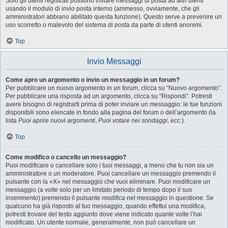
Solo gli utenti registrati possono inviare messaggi di posta ad altri utenti
usando il modulo di invio posta interno (ammesso, ovviamente, che gli
amministratori abbiano abilitato questa funzione). Questo serve a prevenire un
uso scorretto o malevolo del sistema di posta da parte di utenti anonimi.
Top
Invio Messaggi
Come apro un argomento o invio un messaggio in un forum?
Per pubblicare un nuovo argomento in un forum, clicca su “Nuovo argomento”.
Per pubblicare una risposta ad un argomento, clicca su “Rispondi”. Potresti
avere bisogno di registrarti prima di poter inviare un messaggio: le tue funzioni
disponibili sono elencate in fondo alla pagina del forum o dell’argomento (la
lista
Puoi aprire nuovi argomenti
,
Puoi votare nei sondaggi
, ecc.).
Top
Come modifico o cancello un messaggio?
Puoi modificare o cancellare solo i tuoi messaggi, a meno che tu non sia un
amministratore o un moderatore. Puoi cancellare un messaggio premendo il
pulsante con la «X» nel messaggio che vuoi eliminare. Puoi modificare un
messaggio (a volte solo per un limitato periodo di tempo dopo il suo
inserimento) premendo il pulsante
modifica
nel messaggio in questione. Se
qualcuno ha già risposto al tuo messaggio, quando effettui una modifica,
potresti trovare del testo aggiunto dove viene indicato quante volte l’hai
modificato. Un utente normale, generalmente, non può cancellare un