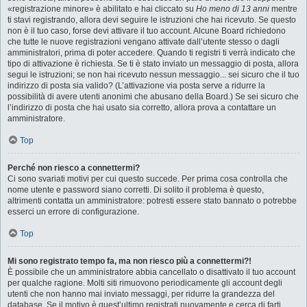
«registrazione minore» è abilitato e hai cliccato su
Ho meno di 13 anni
mentre
ti stavi registrando, allora devi seguire le istruzioni che hai ricevuto. Se questo
non è il tuo caso, forse devi attivare il tuo account. Alcune Board richiedono
che tutte le nuove registrazioni vengano attivate dall’utente stesso o dagli
amministratori, prima di poter accedere. Quando ti registri ti verrà indicato che
tipo di attivazione è richiesta. Se ti è stato inviato un messaggio di posta, allora
segui le istruzioni; se non hai ricevuto nessun messaggio... sei sicuro che il tuo
indirizzo di posta sia valido? (L’attivazione via posta serve a ridurre la
possibilità di avere utenti anonimi che abusano della Board.) Se sei sicuro che
l’indirizzo di posta che hai usato sia corretto, allora prova a contattare un
amministratore.
Top
Perché non riesco a connettermi?
Ci sono svariati motivi per cui questo succede. Per prima cosa controlla che
nome utente e password siano corretti. Di solito il problema è questo,
altrimenti contatta un amministratore: potresti essere stato bannato o potrebbe
esserci un errore di configurazione.
Top
Mi sono registrato tempo fa, ma non riesco più a connettermi?!
È possibile che un amministratore abbia cancellato o disattivato il tuo account
per qualche ragione. Molti siti rimuovono periodicamente gli account degli
utenti che non hanno mai inviato messaggi, per ridurre la grandezza del
database. Se il motivo è quest’ultimo registrati nuovamente e cerca di farti