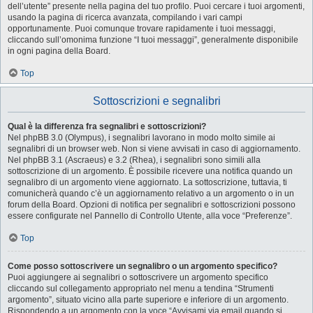
dell’utente” presente nella pagina del tuo profilo. Puoi cercare i tuoi argomenti,
usando la pagina di ricerca avanzata, compilando i vari campi
opportunamente. Puoi comunque trovare rapidamente i tuoi messaggi,
cliccando sull’omonima funzione “I tuoi messaggi”, generalmente disponibile
in ogni pagina della Board.
Top
Sottoscrizioni e segnalibri
Qual è la differenza fra segnalibri e sottoscrizioni?
Nel phpBB 3.0 (Olympus), i segnalibri lavorano in modo molto simile ai
segnalibri di un browser web. Non si viene avvisati in caso di aggiornamento.
Nel phpBB 3.1 (Ascraeus) e 3.2 (Rhea), i segnalibri sono simili alla
sottoscrizione di un argomento. È possibile ricevere una notifica quando un
segnalibro di un argomento viene aggiornato. La sottoscrizione, tuttavia, ti
comunicherà quando c’è un aggiornamento relativo a un argomento o in un
forum della Board. Opzioni di notifica per segnalibri e sottoscrizioni possono
essere configurate nel Pannello di Controllo Utente, alla voce “Preferenze”.
Top
Come posso sottoscrivere un segnalibro o un argomento specifico?
Puoi aggiungere ai segnalibri o sottoscrivere un argomento specifico
cliccando sul collegamento appropriato nel menu a tendina “Strumenti
argomento”, situato vicino alla parte superiore e inferiore di un argomento.
Rispondendo a un argomento con la voce “Avvisami via email quando si