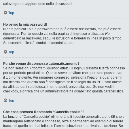
coinvolgere maggiormente nelle discussioni.
Top
Ho perso la mia password!
Niente panico! La tua password non può essere recuperata, ma può essere
rigenerata. Per far questo vai nella pagina di ingresso e clicca su
Ho
dimenticato la password
, segui le istruzioni e tornerai in linea in poco tempo.
Se riscontri difficoltà, contatta l’amministratore.
Top
Perché vengo disconnesso automaticamente?
Se non selezioni
Ricordami
quando effettui il login, il sistema ti terrà connesso
per un periodo prestabilito. Questo serve a evitare che qualcuno possa usare
il tuo nome utente. Per rimanere connesso, seleziona l’opzione quando entri,
ma ricorda che questo non è consigliato se ti colleghi da un PC usato anche
da altri, ad es. in biblioteca, Internet point, università, ecc. Se non vedi il
checkbox, significa che un amministratore ha disabilitato questa caratteristica.
Top
Che cosa provoca il comando “Cancella cookie”?
La funzione “Cancella cookie” eliminerà tutti i cookie generati da phpBB che ti
mantengono autenticato e connesso, oltre a permetterti ad esempio di tenere
traccia di quello che hai letto, se l’amministrazione ha attivato la funzione. Se