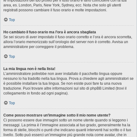
le impostazioni del tuo profilo per il fuso orario e farlo coincidere con la tua
area, es. London, Paris, New York, Sydney, ecc. Nota che solo gli utenti
registrati possono cambiare il fuso orario e molte impostazioni.
Top
Ho cambiato il fuso orario ma l’ora è ancora sbagliata
Se sei sicuro di aver impostato il fuso orario corretto e l’ora è ancora scorretta,
allora l’orario memorizzato sull’orologio del server non è corretto. Avvisa un
amministratore per correggere il problema.
Top
La mia lingua non è nella lista!
L’amministratore potrebbe non aver installato il pacchetto lingua oppure
nessuno lo ha tradotto nella tua lingua. Prova a chiedere agli amministratori se
è possibile installare la tua lingua. Se non esiste puoi fare tu una nuova
traduzione. Puoi trovare altre informazioni sul sito di phpBB Limited (trovi il
collegamento in fondo ad ogni pagina).
Top
Come posso mostrare un’immagine sotto il mio nome utente?
Ci possono essere due immagini sotto un nome utente quando si leggono i
messaggi. La prima è l’immagine associata al tuo grado, generalmente ha la
forma di stelle, blocchi o punti che indicano quanti interventi hai scritto o il tuo
livello. Sotto può esserci un’immagine più grande nota come avatar, che in