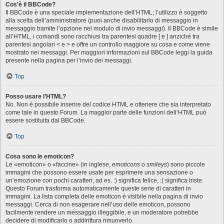
Cos’è il BBCode?
Il BBCode è una speciale implementazione dell’HTML; l’utilizzo è soggetto
alla scelta dell’amministratore (puoi anche disabilitarlo di messaggio in
messaggio tramite l’opzione nel modulo di invio messaggi). Il BBCode è simile
all’HTML, i comandi sono racchiusi tra parentesi quadre [ e ] anziché tra
parentesi angolari < e > e offre un controllo maggiore su cosa e come viene
mostrato nei messaggi. Per maggiori informazioni sul BBCode leggi la guida
presente nella pagina per l’invio dei messaggi.
Top
Posso usare l’HTML?
No. Non è possibile inserire del codice HTML e ottenere che sia interpretato
come tale in questo Forum. La maggior parte delle funzioni dell’HTML può
essere sostituita dal BBCode.
Top
Cosa sono le emoticon?
Le «emoticon» o «faccine» (in inglese,
emoticons
o
smileys
) sono piccole
immagini che possono essere usate per esprimere una sensazione o
un’emozione con pochi caratteri; ad es. :) significa felice, :( significa triste.
Questo Forum trasforma automaticamente queste serie di caratteri in
immagini. La lista completa delle emoticon è visibile nella pagina di invio
messaggi. Cerca di non esagerare nell’uso delle emoticon, possono
facilmente rendere un messaggio illeggibile, e un moderatore potrebbe
decidere di modificarlo o addirittura rimuoverlo.