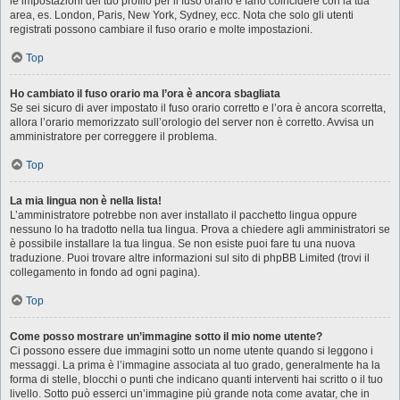
le impostazioni del tuo profilo per il fuso orario e farlo coincidere con la tua
area, es. London, Paris, New York, Sydney, ecc. Nota che solo gli utenti
registrati possono cambiare il fuso orario e molte impostazioni.
Top
Ho cambiato il fuso orario ma l’ora è ancora sbagliata
Se sei sicuro di aver impostato il fuso orario corretto e l’ora è ancora scorretta,
allora l’orario memorizzato sull’orologio del server non è corretto. Avvisa un
amministratore per correggere il problema.
Top
La mia lingua non è nella lista!
L’amministratore potrebbe non aver installato il pacchetto lingua oppure
nessuno lo ha tradotto nella tua lingua. Prova a chiedere agli amministratori se
è possibile installare la tua lingua. Se non esiste puoi fare tu una nuova
traduzione. Puoi trovare altre informazioni sul sito di phpBB Limited (trovi il
collegamento in fondo ad ogni pagina).
Top
Come posso mostrare un’immagine sotto il mio nome utente?
Ci possono essere due immagini sotto un nome utente quando si leggono i
messaggi. La prima è l’immagine associata al tuo grado, generalmente ha la
forma di stelle, blocchi o punti che indicano quanti interventi hai scritto o il tuo
livello. Sotto può esserci un’immagine più grande nota come avatar, che in