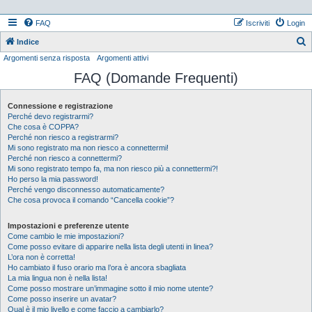
FAQ
Iscriviti
Login
Indice
Argomenti senza risposta
Argomenti attivi
e
FAQ (Domande Frequenti)
r
c
Connessione e registrazione
a
Perché devo registrarmi?
Che cosa è COPPA?
Perché non riesco a registrarmi?
Mi sono registrato ma non riesco a connettermi!
Perché non riesco a connettermi?
Mi sono registrato tempo fa, ma non riesco più a connettermi?!
Ho perso la mia password!
Perché vengo disconnesso automaticamente?
Che cosa provoca il comando “Cancella cookie”?
Impostazioni e preferenze utente
Come cambio le mie impostazioni?
Come posso evitare di apparire nella lista degli utenti in linea?
L’ora non è corretta!
Ho cambiato il fuso orario ma l’ora è ancora sbagliata
La mia lingua non è nella lista!
Come posso mostrare un’immagine sotto il mio nome utente?
Come posso inserire un avatar?
Qual è il mio livello e come faccio a cambiarlo?