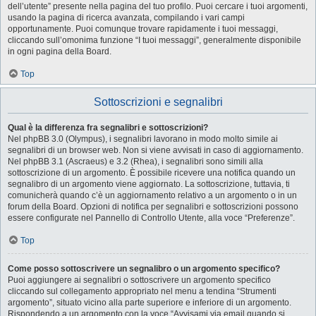
dell’utente” presente nella pagina del tuo profilo. Puoi cercare i tuoi argomenti,
usando la pagina di ricerca avanzata, compilando i vari campi
opportunamente. Puoi comunque trovare rapidamente i tuoi messaggi,
cliccando sull’omonima funzione “I tuoi messaggi”, generalmente disponibile
in ogni pagina della Board.
Top
Sottoscrizioni e segnalibri
Qual è la differenza fra segnalibri e sottoscrizioni?
Nel phpBB 3.0 (Olympus), i segnalibri lavorano in modo molto simile ai
segnalibri di un browser web. Non si viene avvisati in caso di aggiornamento.
Nel phpBB 3.1 (Ascraeus) e 3.2 (Rhea), i segnalibri sono simili alla
sottoscrizione di un argomento. È possibile ricevere una notifica quando un
segnalibro di un argomento viene aggiornato. La sottoscrizione, tuttavia, ti
comunicherà quando c’è un aggiornamento relativo a un argomento o in un
forum della Board. Opzioni di notifica per segnalibri e sottoscrizioni possono
essere configurate nel Pannello di Controllo Utente, alla voce “Preferenze”.
Top
Come posso sottoscrivere un segnalibro o un argomento specifico?
Puoi aggiungere ai segnalibri o sottoscrivere un argomento specifico
cliccando sul collegamento appropriato nel menu a tendina “Strumenti
argomento”, situato vicino alla parte superiore e inferiore di un argomento.
Rispondendo a un argomento con la voce “Avvisami via email quando si