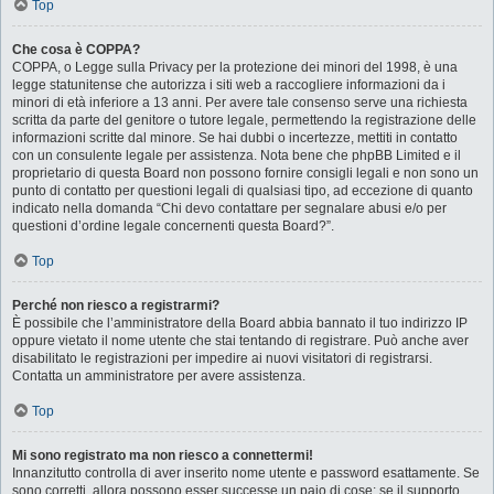
Top
Che cosa è COPPA?
COPPA, o Legge sulla Privacy per la protezione dei minori del 1998, è una
legge statunitense che autorizza i siti web a raccogliere informazioni da i
minori di età inferiore a 13 anni. Per avere tale consenso serve una richiesta
scritta da parte del genitore o tutore legale, permettendo la registrazione delle
informazioni scritte dal minore. Se hai dubbi o incertezze, mettiti in contatto
con un consulente legale per assistenza. Nota bene che phpBB Limited e il
proprietario di questa Board non possono fornire consigli legali e non sono un
punto di contatto per questioni legali di qualsiasi tipo, ad eccezione di quanto
indicato nella domanda “Chi devo contattare per segnalare abusi e/o per
questioni d’ordine legale concernenti questa Board?”.
Top
Perché non riesco a registrarmi?
È possibile che l’amministratore della Board abbia bannato il tuo indirizzo IP
oppure vietato il nome utente che stai tentando di registrare. Può anche aver
disabilitato le registrazioni per impedire ai nuovi visitatori di registrarsi.
Contatta un amministratore per avere assistenza.
Top
Mi sono registrato ma non riesco a connettermi!
Innanzitutto controlla di aver inserito nome utente e password esattamente. Se
sono corretti, allora possono esser successe un paio di cose: se il supporto