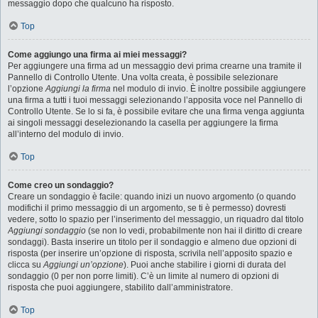
messaggio dopo che qualcuno ha risposto.
Top
Come aggiungo una firma ai miei messaggi?
Per aggiungere una firma ad un messaggio devi prima crearne una tramite il
Pannello di Controllo Utente. Una volta creata, è possibile selezionare
l’opzione
Aggiungi la firma
nel modulo di invio. È inoltre possibile aggiungere
una firma a tutti i tuoi messaggi selezionando l’apposita voce nel Pannello di
Controllo Utente. Se lo si fa, è possibile evitare che una firma venga aggiunta
ai singoli messaggi deselezionando la casella per aggiungere la firma
all’interno del modulo di invio.
Top
Come creo un sondaggio?
Creare un sondaggio è facile: quando inizi un nuovo argomento (o quando
modifichi il primo messaggio di un argomento, se ti è permesso) dovresti
vedere, sotto lo spazio per l’inserimento del messaggio, un riquadro dal titolo
Aggiungi sondaggio
(se non lo vedi, probabilmente non hai il diritto di creare
sondaggi). Basta inserire un titolo per il sondaggio e almeno due opzioni di
risposta (per inserire un’opzione di risposta, scrivila nell’apposito spazio e
clicca su
Aggiungi un’opzione
). Puoi anche stabilire i giorni di durata del
sondaggio (0 per non porre limiti). C’è un limite al numero di opzioni di
risposta che puoi aggiungere, stabilito dall’amministratore.
Top