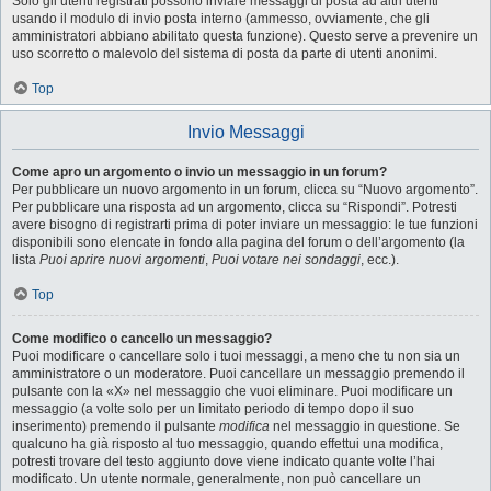
Solo gli utenti registrati possono inviare messaggi di posta ad altri utenti
usando il modulo di invio posta interno (ammesso, ovviamente, che gli
amministratori abbiano abilitato questa funzione). Questo serve a prevenire un
uso scorretto o malevolo del sistema di posta da parte di utenti anonimi.
Top
Invio Messaggi
Come apro un argomento o invio un messaggio in un forum?
Per pubblicare un nuovo argomento in un forum, clicca su “Nuovo argomento”.
Per pubblicare una risposta ad un argomento, clicca su “Rispondi”. Potresti
avere bisogno di registrarti prima di poter inviare un messaggio: le tue funzioni
disponibili sono elencate in fondo alla pagina del forum o dell’argomento (la
lista
Puoi aprire nuovi argomenti
,
Puoi votare nei sondaggi
, ecc.).
Top
Come modifico o cancello un messaggio?
Puoi modificare o cancellare solo i tuoi messaggi, a meno che tu non sia un
amministratore o un moderatore. Puoi cancellare un messaggio premendo il
pulsante con la «X» nel messaggio che vuoi eliminare. Puoi modificare un
messaggio (a volte solo per un limitato periodo di tempo dopo il suo
inserimento) premendo il pulsante
modifica
nel messaggio in questione. Se
qualcuno ha già risposto al tuo messaggio, quando effettui una modifica,
potresti trovare del testo aggiunto dove viene indicato quante volte l’hai
modificato. Un utente normale, generalmente, non può cancellare un