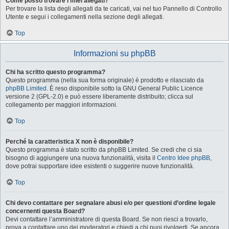
Come posso trovare i miei allegati?
Per trovare la lista degli allegati da te caricati, vai nel tuo Pannello di Controllo
Utente e segui i collegamenti nella sezione degli allegati.
Top
Informazioni su phpBB
Chi ha scritto questo programma?
Questo programma (nella sua forma originale) è prodotto e rilasciato da
phpBB Limited
. È reso disponibile sotto la GNU General Public Licence
versione 2 (GPL-2.0) e può essere liberamente distribuito; clicca sul
collegamento per maggiori informazioni.
Top
Perché la caratteristica X non è disponibile?
Questo programma è stato scritto da phpBB Limited. Se credi che ci sia
bisogno di aggiungere una nuova funzionalità, visita il
Centro Idee phpBB
,
dove potrai supportare idee esistenti o suggerire nuove funzionalità.
Top
Chi devo contattare per segnalare abusi e/o per questioni d’ordine legale
concernenti questa Board?
Devi contattare l’amministratore di questa Board. Se non riesci a trovarlo,
prova a contattare uno dei moderatori e chiedi a chi puoi rivolgerti. Se ancora