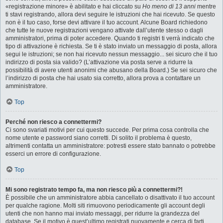
«registrazione minore» è abilitato e hai cliccato su
Ho meno di 13 anni
mentre
ti stavi registrando, allora devi seguire le istruzioni che hai ricevuto. Se questo
non è il tuo caso, forse devi attivare il tuo account. Alcune Board richiedono
che tutte le nuove registrazioni vengano attivate dall’utente stesso o dagli
amministratori, prima di poter accedere. Quando ti registri ti verrà indicato che
tipo di attivazione è richiesta. Se ti è stato inviato un messaggio di posta, allora
segui le istruzioni; se non hai ricevuto nessun messaggio... sei sicuro che il tuo
indirizzo di posta sia valido? (L’attivazione via posta serve a ridurre la
possibilità di avere utenti anonimi che abusano della Board.) Se sei sicuro che
l’indirizzo di posta che hai usato sia corretto, allora prova a contattare un
amministratore.
Top
Perché non riesco a connettermi?
Ci sono svariati motivi per cui questo succede. Per prima cosa controlla che
nome utente e password siano corretti. Di solito il problema è questo,
altrimenti contatta un amministratore: potresti essere stato bannato o potrebbe
esserci un errore di configurazione.
Top
Mi sono registrato tempo fa, ma non riesco più a connettermi?!
È possibile che un amministratore abbia cancellato o disattivato il tuo account
per qualche ragione. Molti siti rimuovono periodicamente gli account degli
utenti che non hanno mai inviato messaggi, per ridurre la grandezza del
database. Se il motivo è quest’ultimo registrati nuovamente e cerca di farti