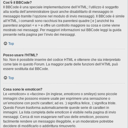
Cos’è il BBCode?
Il BBCode è una speciale implementazione dell’HTML; l’utilizzo è soggetto
alla scelta dell’amministratore (puoi anche disabilitarlo di messaggio in
messaggio tramite l’opzione nel modulo di invio messaggi). Il BBCode è simile
all’HTML, i comandi sono racchiusi tra parentesi quadre [ e ] anziché tra
parentesi angolari < e > e offre un controllo maggiore su cosa e come viene
mostrato nei messaggi. Per maggiori informazioni sul BBCode leggi la guida
presente nella pagina per l’invio dei messaggi.
Top
Posso usare l’HTML?
No. Non è possibile inserire del codice HTML e ottenere che sia interpretato
come tale in questo Forum. La maggior parte delle funzioni dell’HTML può
essere sostituita dal BBCode.
Top
Cosa sono le emoticon?
Le «emoticon» o «faccine» (in inglese,
emoticons
o
smileys
) sono piccole
immagini che possono essere usate per esprimere una sensazione o
un’emozione con pochi caratteri; ad es. :) significa felice, :( significa triste.
Questo Forum trasforma automaticamente queste serie di caratteri in
immagini. La lista completa delle emoticon è visibile nella pagina di invio
messaggi. Cerca di non esagerare nell’uso delle emoticon, possono
facilmente rendere un messaggio illeggibile, e un moderatore potrebbe
decidere di modificarlo o addirittura rimuoverlo.