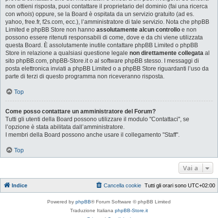
non ottieni risposta, puoi contattare il proprietario del dominio (fai una ricerca
con
whois
) oppure, se la Board è ospitata da un servizio gratuito (ad es.
yahoo, free.fr, f2s.com, ecc.), l’amministratore di tale servizio. Nota che phpBB
Limited e phpBB Store non hanno
assolutamente alcun controllo
e non
possono essere ritenuti responsabili di come, dove e da chi viene utilizzata
questa Board. È assolutamente inutile contattare phpBB Limited o phpBB
Store in relazione a qualsiasi questione legale
non direttamente collegata
al
sito phpBB.com, phpBB-Store.it o al software phpBB stesso. I messaggi di
posta elettronica inviati a phpBB Limited o a phpBB Store riguardanti l’uso da
parte di terzi di questo programma non riceveranno risposta.
Top
Come posso contattare un amministratore del Forum?
Tutti gli utenti della Board possono utilizzare il modulo "Contattaci", se
l’opzione è stata abilitata dall’amministratore.
I membri della Board possono anche usare il collegamento "Staff".
Top
Vai a
Indice
Cancella cookie
Tutti gli orari sono
UTC+02:00
Powered by
phpBB
® Forum Software © phpBB Limited
Traduzione Italiana
phpBB-Store.it