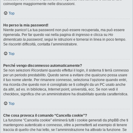
coinvolgere maggiormente nelle discussioni.
Top
Ho perso la mia password!
Niente panico! La tua password non può essere recuperata, ma può essere
rigenerata. Per far questo vai nella pagina di ingresso e clicca su
Ho
dimenticato la password
, segui le istruzioni e tornerai in linea in poco tempo.
Se riscontri difficoltà, contatta l’amministratore.
Top
Perché vengo disconnesso automaticamente?
Se non selezioni
Ricordami
quando effettui il login, il sistema ti terrà connesso
per un periodo prestabilito. Questo serve a evitare che qualcuno possa usare
il tuo nome utente. Per rimanere connesso, seleziona l’opzione quando entri,
ma ricorda che questo non è consigliato se ti colleghi da un PC usato anche
da altri, ad es. in biblioteca, Internet point, università, ecc. Se non vedi il
checkbox, significa che un amministratore ha disabilitato questa caratteristica.
Top
Che cosa provoca il comando “Cancella cookie”?
La funzione “Cancella cookie” eliminerà tutti i cookie generati da phpBB che ti
mantengono autenticato e connesso, oltre a permetterti ad esempio di tenere
traccia di quello che hai letto, se l’amministrazione ha attivato la funzione. Se