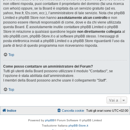
non ottieni risposta, puoi contattare il proprietario del dominio (fai una ricerca
con
whois
) oppure, se la Board è ospitata da un servizio gratuito (ad es.
yahoo, free.fr, f2s.com, ecc.), l’amministratore di tale servizio. Nota che phpBB
Limited e phpBB Store non hanno
assolutamente alcun controllo
e non
possono essere ritenuti responsabili di come, dove e da chi viene utilizzata
questa Board. È assolutamente inutile contattare phpBB Limited o phpBB
Store in relazione a qualsiasi questione legale
non direttamente collegata
al
sito phpBB.com, phpBB-Store.it o al software phpBB stesso. I messaggi di
posta elettronica inviati a phpBB Limited o a phpBB Store riguardanti l’uso da
parte di terzi di questo programma non riceveranno risposta.
Top
Come posso contattare un amministratore del Forum?
Tutti gli utenti della Board possono utilizzare il modulo "Contattaci", se
l’opzione è stata abilitata dall’amministratore.
I membri della Board possono anche usare il collegamento "Staff".
Top
Vai a
Indice
Cancella cookie
Tutti gli orari sono
UTC+02:00
Powered by
phpBB
® Forum Software © phpBB Limited
Traduzione Italiana
phpBB-Store.it