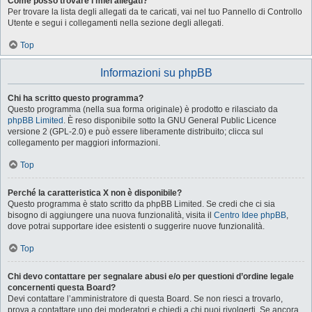
Come posso trovare i miei allegati?
Per trovare la lista degli allegati da te caricati, vai nel tuo Pannello di Controllo
Utente e segui i collegamenti nella sezione degli allegati.
Top
Informazioni su phpBB
Chi ha scritto questo programma?
Questo programma (nella sua forma originale) è prodotto e rilasciato da
phpBB Limited
. È reso disponibile sotto la GNU General Public Licence
versione 2 (GPL-2.0) e può essere liberamente distribuito; clicca sul
collegamento per maggiori informazioni.
Top
Perché la caratteristica X non è disponibile?
Questo programma è stato scritto da phpBB Limited. Se credi che ci sia
bisogno di aggiungere una nuova funzionalità, visita il
Centro Idee phpBB
,
dove potrai supportare idee esistenti o suggerire nuove funzionalità.
Top
Chi devo contattare per segnalare abusi e/o per questioni d’ordine legale
concernenti questa Board?
Devi contattare l’amministratore di questa Board. Se non riesci a trovarlo,
prova a contattare uno dei moderatori e chiedi a chi puoi rivolgerti. Se ancora