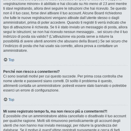
«registrazione minore» è abilitato e hai cliccato su
Ho meno di 13 anni
mentre
ti stavi registrando, allora devi seguire le istruzioni che hai ricevuto. Se questo
non è il tuo caso, forse devi attivare il tuo account. Alcune Board richiedono
che tutte le nuove registrazioni vengano attivate dall’utente stesso o dagli
amministratori, prima di poter accedere. Quando ti registri ti verrà indicato che
tipo di attivazione è richiesta. Se ti è stato inviato un messaggio di posta, allora
segui le istruzioni; se non hai ricevuto nessun messaggio... sei sicuro che il tuo
indirizzo di posta sia valido? (L’attivazione via posta serve a ridurre la
possibilità di avere utenti anonimi che abusano della Board.) Se sei sicuro che
l’indirizzo di posta che hai usato sia corretto, allora prova a contattare un
amministratore.
Top
Perché non riesco a connettermi?
Ci sono svariati motivi per cui questo succede. Per prima cosa controlla che
nome utente e password siano corretti. Di solito il problema è questo,
altrimenti contatta un amministratore: potresti essere stato bannato o potrebbe
esserci un errore di configurazione.
Top
Mi sono registrato tempo fa, ma non riesco più a connettermi?!
È possibile che un amministratore abbia cancellato o disattivato il tuo account
per qualche ragione. Molti siti rimuovono periodicamente gli account degli
utenti che non hanno mai inviato messaggi, per ridurre la grandezza del
database. Se il motivo è quest’ultimo registrati nuovamente e cerca di farti