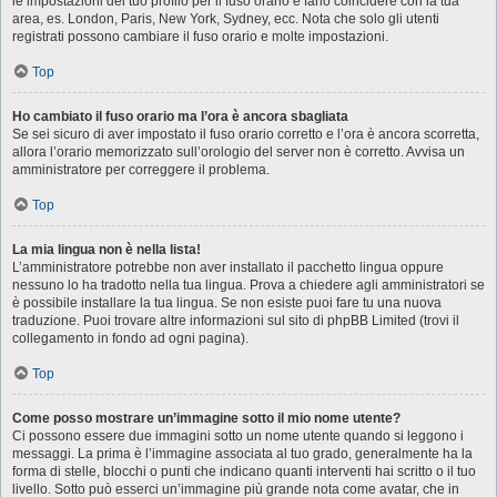
le impostazioni del tuo profilo per il fuso orario e farlo coincidere con la tua
area, es. London, Paris, New York, Sydney, ecc. Nota che solo gli utenti
registrati possono cambiare il fuso orario e molte impostazioni.
Top
Ho cambiato il fuso orario ma l’ora è ancora sbagliata
Se sei sicuro di aver impostato il fuso orario corretto e l’ora è ancora scorretta,
allora l’orario memorizzato sull’orologio del server non è corretto. Avvisa un
amministratore per correggere il problema.
Top
La mia lingua non è nella lista!
L’amministratore potrebbe non aver installato il pacchetto lingua oppure
nessuno lo ha tradotto nella tua lingua. Prova a chiedere agli amministratori se
è possibile installare la tua lingua. Se non esiste puoi fare tu una nuova
traduzione. Puoi trovare altre informazioni sul sito di phpBB Limited (trovi il
collegamento in fondo ad ogni pagina).
Top
Come posso mostrare un’immagine sotto il mio nome utente?
Ci possono essere due immagini sotto un nome utente quando si leggono i
messaggi. La prima è l’immagine associata al tuo grado, generalmente ha la
forma di stelle, blocchi o punti che indicano quanti interventi hai scritto o il tuo
livello. Sotto può esserci un’immagine più grande nota come avatar, che in