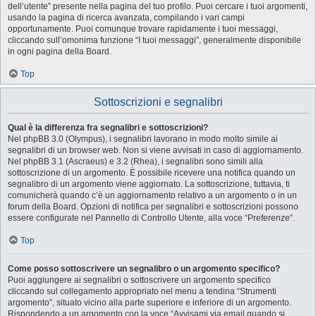
dell’utente” presente nella pagina del tuo profilo. Puoi cercare i tuoi argomenti,
usando la pagina di ricerca avanzata, compilando i vari campi
opportunamente. Puoi comunque trovare rapidamente i tuoi messaggi,
cliccando sull’omonima funzione “I tuoi messaggi”, generalmente disponibile
in ogni pagina della Board.
Top
Sottoscrizioni e segnalibri
Qual è la differenza fra segnalibri e sottoscrizioni?
Nel phpBB 3.0 (Olympus), i segnalibri lavorano in modo molto simile ai
segnalibri di un browser web. Non si viene avvisati in caso di aggiornamento.
Nel phpBB 3.1 (Ascraeus) e 3.2 (Rhea), i segnalibri sono simili alla
sottoscrizione di un argomento. È possibile ricevere una notifica quando un
segnalibro di un argomento viene aggiornato. La sottoscrizione, tuttavia, ti
comunicherà quando c’è un aggiornamento relativo a un argomento o in un
forum della Board. Opzioni di notifica per segnalibri e sottoscrizioni possono
essere configurate nel Pannello di Controllo Utente, alla voce “Preferenze”.
Top
Come posso sottoscrivere un segnalibro o un argomento specifico?
Puoi aggiungere ai segnalibri o sottoscrivere un argomento specifico
cliccando sul collegamento appropriato nel menu a tendina “Strumenti
argomento”, situato vicino alla parte superiore e inferiore di un argomento.
Rispondendo a un argomento con la voce “Avvisami via email quando si