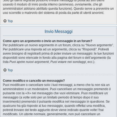
Solo gli utenti registrati possono inviare messaggi di posta ad altri utenti
usando il modulo di invio posta interno (ammesso, ovviamente, che gli
amministratori abbiano abilitato questa funzione). Questo serve a prevenire un
uso scorretto o malevolo del sistema di posta da parte di utenti anonimi.
Top
Invio Messaggi
Come apro un argomento o invio un messaggio in un forum?
Per pubblicare un nuovo argomento in un forum, clicca su “Nuovo argomento”.
Per pubblicare una risposta ad un argomento, clicca su “Rispondi”. Potresti
avere bisogno di registrarti prima di poter inviare un messaggio: le tue funzioni
disponibili sono elencate in fondo alla pagina del forum o dell’argomento (la
lista
Puoi aprire nuovi argomenti
,
Puoi votare nei sondaggi
, ecc.).
Top
Come modifico o cancello un messaggio?
Puoi modificare o cancellare solo i tuoi messaggi, a meno che tu non sia un
amministratore o un moderatore. Puoi cancellare un messaggio premendo il
pulsante con la «X» nel messaggio che vuoi eliminare. Puoi modificare un
messaggio (a volte solo per un limitato periodo di tempo dopo il suo
inserimento) premendo il pulsante
modifica
nel messaggio in questione. Se
qualcuno ha già risposto al tuo messaggio, quando effettui una modifica,
potresti trovare del testo aggiunto dove viene indicato quante volte l’hai
modificato. Un utente normale, generalmente, non può cancellare un