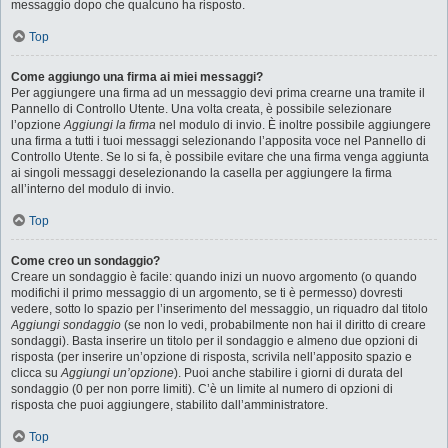
messaggio dopo che qualcuno ha risposto.
Top
Come aggiungo una firma ai miei messaggi?
Per aggiungere una firma ad un messaggio devi prima crearne una tramite il
Pannello di Controllo Utente. Una volta creata, è possibile selezionare
l’opzione
Aggiungi la firma
nel modulo di invio. È inoltre possibile aggiungere
una firma a tutti i tuoi messaggi selezionando l’apposita voce nel Pannello di
Controllo Utente. Se lo si fa, è possibile evitare che una firma venga aggiunta
ai singoli messaggi deselezionando la casella per aggiungere la firma
all’interno del modulo di invio.
Top
Come creo un sondaggio?
Creare un sondaggio è facile: quando inizi un nuovo argomento (o quando
modifichi il primo messaggio di un argomento, se ti è permesso) dovresti
vedere, sotto lo spazio per l’inserimento del messaggio, un riquadro dal titolo
Aggiungi sondaggio
(se non lo vedi, probabilmente non hai il diritto di creare
sondaggi). Basta inserire un titolo per il sondaggio e almeno due opzioni di
risposta (per inserire un’opzione di risposta, scrivila nell’apposito spazio e
clicca su
Aggiungi un’opzione
). Puoi anche stabilire i giorni di durata del
sondaggio (0 per non porre limiti). C’è un limite al numero di opzioni di
risposta che puoi aggiungere, stabilito dall’amministratore.
Top