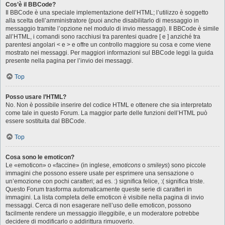
Cos’è il BBCode?
Il BBCode è una speciale implementazione dell’HTML; l’utilizzo è soggetto
alla scelta dell’amministratore (puoi anche disabilitarlo di messaggio in
messaggio tramite l’opzione nel modulo di invio messaggi). Il BBCode è simile
all’HTML, i comandi sono racchiusi tra parentesi quadre [ e ] anziché tra
parentesi angolari < e > e offre un controllo maggiore su cosa e come viene
mostrato nei messaggi. Per maggiori informazioni sul BBCode leggi la guida
presente nella pagina per l’invio dei messaggi.
Top
Posso usare l’HTML?
No. Non è possibile inserire del codice HTML e ottenere che sia interpretato
come tale in questo Forum. La maggior parte delle funzioni dell’HTML può
essere sostituita dal BBCode.
Top
Cosa sono le emoticon?
Le «emoticon» o «faccine» (in inglese,
emoticons
o
smileys
) sono piccole
immagini che possono essere usate per esprimere una sensazione o
un’emozione con pochi caratteri; ad es. :) significa felice, :( significa triste.
Questo Forum trasforma automaticamente queste serie di caratteri in
immagini. La lista completa delle emoticon è visibile nella pagina di invio
messaggi. Cerca di non esagerare nell’uso delle emoticon, possono
facilmente rendere un messaggio illeggibile, e un moderatore potrebbe
decidere di modificarlo o addirittura rimuoverlo.