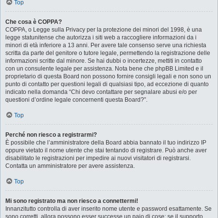
Top
Che cosa è COPPA?
COPPA, o Legge sulla Privacy per la protezione dei minori del 1998, è una
legge statunitense che autorizza i siti web a raccogliere informazioni da i
minori di età inferiore a 13 anni. Per avere tale consenso serve una richiesta
scritta da parte del genitore o tutore legale, permettendo la registrazione delle
informazioni scritte dal minore. Se hai dubbi o incertezze, mettiti in contatto
con un consulente legale per assistenza. Nota bene che phpBB Limited e il
proprietario di questa Board non possono fornire consigli legali e non sono un
punto di contatto per questioni legali di qualsiasi tipo, ad eccezione di quanto
indicato nella domanda “Chi devo contattare per segnalare abusi e/o per
questioni d’ordine legale concernenti questa Board?”.
Top
Perché non riesco a registrarmi?
È possibile che l’amministratore della Board abbia bannato il tuo indirizzo IP
oppure vietato il nome utente che stai tentando di registrare. Può anche aver
disabilitato le registrazioni per impedire ai nuovi visitatori di registrarsi.
Contatta un amministratore per avere assistenza.
Top
Mi sono registrato ma non riesco a connettermi!
Innanzitutto controlla di aver inserito nome utente e password esattamente. Se
sono corretti, allora possono esser successe un paio di cose: se il supporto