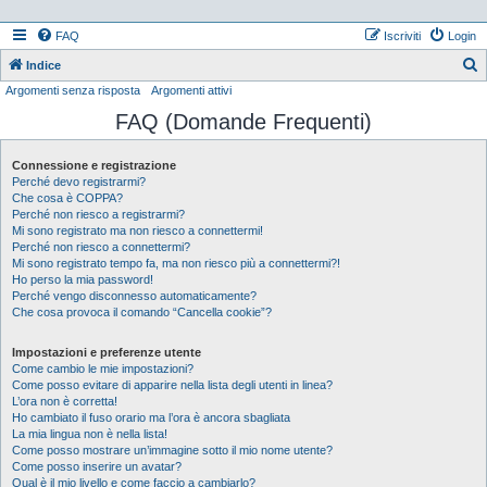
FAQ
Iscriviti
Login
Indice
Argomenti senza risposta
Argomenti attivi
e
FAQ (Domande Frequenti)
r
c
Connessione e registrazione
a
Perché devo registrarmi?
Che cosa è COPPA?
Perché non riesco a registrarmi?
Mi sono registrato ma non riesco a connettermi!
Perché non riesco a connettermi?
Mi sono registrato tempo fa, ma non riesco più a connettermi?!
Ho perso la mia password!
Perché vengo disconnesso automaticamente?
Che cosa provoca il comando “Cancella cookie”?
Impostazioni e preferenze utente
Come cambio le mie impostazioni?
Come posso evitare di apparire nella lista degli utenti in linea?
L’ora non è corretta!
Ho cambiato il fuso orario ma l’ora è ancora sbagliata
La mia lingua non è nella lista!
Come posso mostrare un’immagine sotto il mio nome utente?
Come posso inserire un avatar?
Qual è il mio livello e come faccio a cambiarlo?