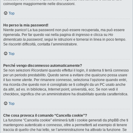
coinvolgere maggiormente nelle discussioni.
Top
Ho perso la mia password!
Niente panico! La tua password non può essere recuperata, ma può essere
rigenerata. Per far questo vai nella pagina di ingresso e clicca su
Ho
dimenticato la password
, segui le istruzioni e tornerai in linea in poco tempo.
Se riscontri difficoltà, contatta l’amministratore.
Top
Perché vengo disconnesso automaticamente?
Se non selezioni
Ricordami
quando effettui il login, il sistema ti terrà connesso
per un periodo prestabilito. Questo serve a evitare che qualcuno possa usare
il tuo nome utente. Per rimanere connesso, seleziona l’opzione quando entri,
ma ricorda che questo non è consigliato se ti colleghi da un PC usato anche
da altri, ad es. in biblioteca, Internet point, università, ecc. Se non vedi il
checkbox, significa che un amministratore ha disabilitato questa caratteristica.
Top
Che cosa provoca il comando “Cancella cookie”?
La funzione “Cancella cookie” eliminerà tutti i cookie generati da phpBB che ti
mantengono autenticato e connesso, oltre a permetterti ad esempio di tenere
traccia di quello che hai letto, se l’amministrazione ha attivato la funzione. Se