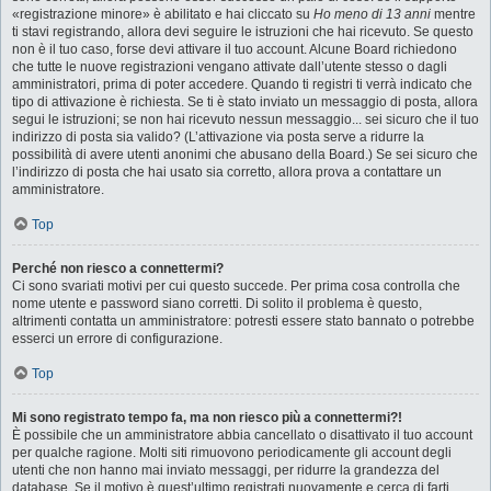
«registrazione minore» è abilitato e hai cliccato su
Ho meno di 13 anni
mentre
ti stavi registrando, allora devi seguire le istruzioni che hai ricevuto. Se questo
non è il tuo caso, forse devi attivare il tuo account. Alcune Board richiedono
che tutte le nuove registrazioni vengano attivate dall’utente stesso o dagli
amministratori, prima di poter accedere. Quando ti registri ti verrà indicato che
tipo di attivazione è richiesta. Se ti è stato inviato un messaggio di posta, allora
segui le istruzioni; se non hai ricevuto nessun messaggio... sei sicuro che il tuo
indirizzo di posta sia valido? (L’attivazione via posta serve a ridurre la
possibilità di avere utenti anonimi che abusano della Board.) Se sei sicuro che
l’indirizzo di posta che hai usato sia corretto, allora prova a contattare un
amministratore.
Top
Perché non riesco a connettermi?
Ci sono svariati motivi per cui questo succede. Per prima cosa controlla che
nome utente e password siano corretti. Di solito il problema è questo,
altrimenti contatta un amministratore: potresti essere stato bannato o potrebbe
esserci un errore di configurazione.
Top
Mi sono registrato tempo fa, ma non riesco più a connettermi?!
È possibile che un amministratore abbia cancellato o disattivato il tuo account
per qualche ragione. Molti siti rimuovono periodicamente gli account degli
utenti che non hanno mai inviato messaggi, per ridurre la grandezza del
database. Se il motivo è quest’ultimo registrati nuovamente e cerca di farti