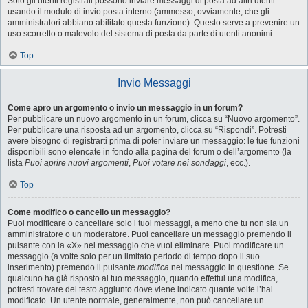
Solo gli utenti registrati possono inviare messaggi di posta ad altri utenti
usando il modulo di invio posta interno (ammesso, ovviamente, che gli
amministratori abbiano abilitato questa funzione). Questo serve a prevenire un
uso scorretto o malevolo del sistema di posta da parte di utenti anonimi.
Top
Invio Messaggi
Come apro un argomento o invio un messaggio in un forum?
Per pubblicare un nuovo argomento in un forum, clicca su “Nuovo argomento”.
Per pubblicare una risposta ad un argomento, clicca su “Rispondi”. Potresti
avere bisogno di registrarti prima di poter inviare un messaggio: le tue funzioni
disponibili sono elencate in fondo alla pagina del forum o dell’argomento (la
lista
Puoi aprire nuovi argomenti
,
Puoi votare nei sondaggi
, ecc.).
Top
Come modifico o cancello un messaggio?
Puoi modificare o cancellare solo i tuoi messaggi, a meno che tu non sia un
amministratore o un moderatore. Puoi cancellare un messaggio premendo il
pulsante con la «X» nel messaggio che vuoi eliminare. Puoi modificare un
messaggio (a volte solo per un limitato periodo di tempo dopo il suo
inserimento) premendo il pulsante
modifica
nel messaggio in questione. Se
qualcuno ha già risposto al tuo messaggio, quando effettui una modifica,
potresti trovare del testo aggiunto dove viene indicato quante volte l’hai
modificato. Un utente normale, generalmente, non può cancellare un