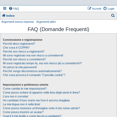
FAQ
Iscriviti
Login
Indice
Argomenti senza risposta
Argomenti attivi
e
FAQ (Domande Frequenti)
r
c
Connessione e registrazione
a
Perché devo registrarmi?
Che cosa è COPPA?
Perché non riesco a registrarmi?
Mi sono registrato ma non riesco a connettermi!
Perché non riesco a connettermi?
Mi sono registrato tempo fa, ma non riesco più a connettermi?!
Ho perso la mia password!
Perché vengo disconnesso automaticamente?
Che cosa provoca il comando “Cancella cookie”?
Impostazioni e preferenze utente
Come cambio le mie impostazioni?
Come posso evitare di apparire nella lista degli utenti in linea?
L’ora non è corretta!
Ho cambiato il fuso orario ma l’ora è ancora sbagliata
La mia lingua non è nella lista!
Come posso mostrare un’immagine sotto il mio nome utente?
Come posso inserire un avatar?
Qual è il mio livello e come faccio a cambiarlo?