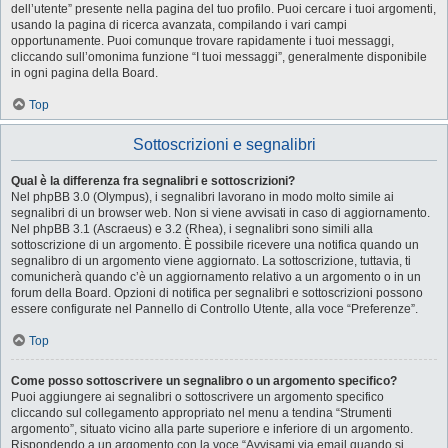
dell’utente” presente nella pagina del tuo profilo. Puoi cercare i tuoi argomenti,
usando la pagina di ricerca avanzata, compilando i vari campi
opportunamente. Puoi comunque trovare rapidamente i tuoi messaggi,
cliccando sull’omonima funzione “I tuoi messaggi”, generalmente disponibile
in ogni pagina della Board.
Top
Sottoscrizioni e segnalibri
Qual è la differenza fra segnalibri e sottoscrizioni?
Nel phpBB 3.0 (Olympus), i segnalibri lavorano in modo molto simile ai
segnalibri di un browser web. Non si viene avvisati in caso di aggiornamento.
Nel phpBB 3.1 (Ascraeus) e 3.2 (Rhea), i segnalibri sono simili alla
sottoscrizione di un argomento. È possibile ricevere una notifica quando un
segnalibro di un argomento viene aggiornato. La sottoscrizione, tuttavia, ti
comunicherà quando c’è un aggiornamento relativo a un argomento o in un
forum della Board. Opzioni di notifica per segnalibri e sottoscrizioni possono
essere configurate nel Pannello di Controllo Utente, alla voce “Preferenze”.
Top
Come posso sottoscrivere un segnalibro o un argomento specifico?
Puoi aggiungere ai segnalibri o sottoscrivere un argomento specifico
cliccando sul collegamento appropriato nel menu a tendina “Strumenti
argomento”, situato vicino alla parte superiore e inferiore di un argomento.
Rispondendo a un argomento con la voce “Avvisami via email quando si