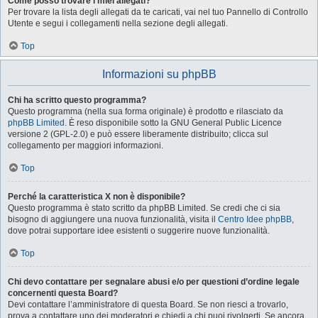
Come posso trovare i miei allegati?
Per trovare la lista degli allegati da te caricati, vai nel tuo Pannello di Controllo
Utente e segui i collegamenti nella sezione degli allegati.
Top
Informazioni su phpBB
Chi ha scritto questo programma?
Questo programma (nella sua forma originale) è prodotto e rilasciato da
phpBB Limited
. È reso disponibile sotto la GNU General Public Licence
versione 2 (GPL-2.0) e può essere liberamente distribuito; clicca sul
collegamento per maggiori informazioni.
Top
Perché la caratteristica X non è disponibile?
Questo programma è stato scritto da phpBB Limited. Se credi che ci sia
bisogno di aggiungere una nuova funzionalità, visita il
Centro Idee phpBB
,
dove potrai supportare idee esistenti o suggerire nuove funzionalità.
Top
Chi devo contattare per segnalare abusi e/o per questioni d’ordine legale
concernenti questa Board?
Devi contattare l’amministratore di questa Board. Se non riesci a trovarlo,
prova a contattare uno dei moderatori e chiedi a chi puoi rivolgerti. Se ancora