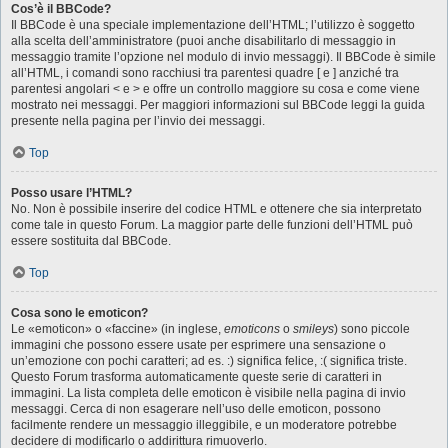
Cos’è il BBCode?
Il BBCode è una speciale implementazione dell’HTML; l’utilizzo è soggetto
alla scelta dell’amministratore (puoi anche disabilitarlo di messaggio in
messaggio tramite l’opzione nel modulo di invio messaggi). Il BBCode è simile
all’HTML, i comandi sono racchiusi tra parentesi quadre [ e ] anziché tra
parentesi angolari < e > e offre un controllo maggiore su cosa e come viene
mostrato nei messaggi. Per maggiori informazioni sul BBCode leggi la guida
presente nella pagina per l’invio dei messaggi.
Top
Posso usare l’HTML?
No. Non è possibile inserire del codice HTML e ottenere che sia interpretato
come tale in questo Forum. La maggior parte delle funzioni dell’HTML può
essere sostituita dal BBCode.
Top
Cosa sono le emoticon?
Le «emoticon» o «faccine» (in inglese,
emoticons
o
smileys
) sono piccole
immagini che possono essere usate per esprimere una sensazione o
un’emozione con pochi caratteri; ad es. :) significa felice, :( significa triste.
Questo Forum trasforma automaticamente queste serie di caratteri in
immagini. La lista completa delle emoticon è visibile nella pagina di invio
messaggi. Cerca di non esagerare nell’uso delle emoticon, possono
facilmente rendere un messaggio illeggibile, e un moderatore potrebbe
decidere di modificarlo o addirittura rimuoverlo.