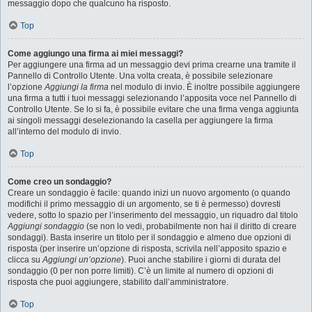
messaggio dopo che qualcuno ha risposto.
Top
Come aggiungo una firma ai miei messaggi?
Per aggiungere una firma ad un messaggio devi prima crearne una tramite il
Pannello di Controllo Utente. Una volta creata, è possibile selezionare
l’opzione
Aggiungi la firma
nel modulo di invio. È inoltre possibile aggiungere
una firma a tutti i tuoi messaggi selezionando l’apposita voce nel Pannello di
Controllo Utente. Se lo si fa, è possibile evitare che una firma venga aggiunta
ai singoli messaggi deselezionando la casella per aggiungere la firma
all’interno del modulo di invio.
Top
Come creo un sondaggio?
Creare un sondaggio è facile: quando inizi un nuovo argomento (o quando
modifichi il primo messaggio di un argomento, se ti è permesso) dovresti
vedere, sotto lo spazio per l’inserimento del messaggio, un riquadro dal titolo
Aggiungi sondaggio
(se non lo vedi, probabilmente non hai il diritto di creare
sondaggi). Basta inserire un titolo per il sondaggio e almeno due opzioni di
risposta (per inserire un’opzione di risposta, scrivila nell’apposito spazio e
clicca su
Aggiungi un’opzione
). Puoi anche stabilire i giorni di durata del
sondaggio (0 per non porre limiti). C’è un limite al numero di opzioni di
risposta che puoi aggiungere, stabilito dall’amministratore.
Top