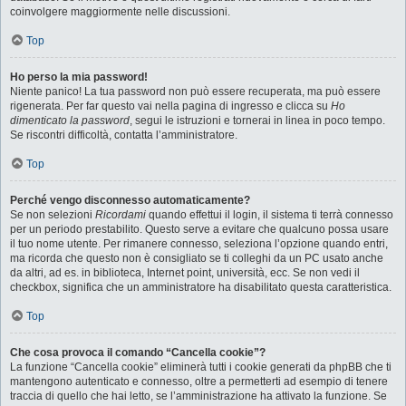
coinvolgere maggiormente nelle discussioni.
Top
Ho perso la mia password!
Niente panico! La tua password non può essere recuperata, ma può essere
rigenerata. Per far questo vai nella pagina di ingresso e clicca su
Ho
dimenticato la password
, segui le istruzioni e tornerai in linea in poco tempo.
Se riscontri difficoltà, contatta l’amministratore.
Top
Perché vengo disconnesso automaticamente?
Se non selezioni
Ricordami
quando effettui il login, il sistema ti terrà connesso
per un periodo prestabilito. Questo serve a evitare che qualcuno possa usare
il tuo nome utente. Per rimanere connesso, seleziona l’opzione quando entri,
ma ricorda che questo non è consigliato se ti colleghi da un PC usato anche
da altri, ad es. in biblioteca, Internet point, università, ecc. Se non vedi il
checkbox, significa che un amministratore ha disabilitato questa caratteristica.
Top
Che cosa provoca il comando “Cancella cookie”?
La funzione “Cancella cookie” eliminerà tutti i cookie generati da phpBB che ti
mantengono autenticato e connesso, oltre a permetterti ad esempio di tenere
traccia di quello che hai letto, se l’amministrazione ha attivato la funzione. Se