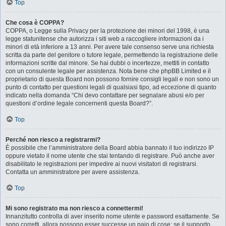
Top
Che cosa è COPPA?
COPPA, o Legge sulla Privacy per la protezione dei minori del 1998, è una
legge statunitense che autorizza i siti web a raccogliere informazioni da i
minori di età inferiore a 13 anni. Per avere tale consenso serve una richiesta
scritta da parte del genitore o tutore legale, permettendo la registrazione delle
informazioni scritte dal minore. Se hai dubbi o incertezze, mettiti in contatto
con un consulente legale per assistenza. Nota bene che phpBB Limited e il
proprietario di questa Board non possono fornire consigli legali e non sono un
punto di contatto per questioni legali di qualsiasi tipo, ad eccezione di quanto
indicato nella domanda “Chi devo contattare per segnalare abusi e/o per
questioni d’ordine legale concernenti questa Board?”.
Top
Perché non riesco a registrarmi?
È possibile che l’amministratore della Board abbia bannato il tuo indirizzo IP
oppure vietato il nome utente che stai tentando di registrare. Può anche aver
disabilitato le registrazioni per impedire ai nuovi visitatori di registrarsi.
Contatta un amministratore per avere assistenza.
Top
Mi sono registrato ma non riesco a connettermi!
Innanzitutto controlla di aver inserito nome utente e password esattamente. Se
sono corretti, allora possono esser successe un paio di cose: se il supporto