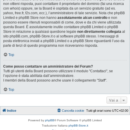
non ottieni risposta, puoi contattare il proprietario del dominio (fai una ricerca
con
whois
) oppure, se la Board è ospitata da un servizio gratuito (ad es.
yahoo, free.fr, f2s.com, ecc.), l’amministratore di tale servizio. Nota che phpBB
Limited e phpBB Store non hanno
assolutamente alcun controllo
e non
possono essere ritenuti responsabili di come, dove e da chi viene utilizzata
questa Board. È assolutamente inutile contattare phpBB Limited o phpBB
Store in relazione a qualsiasi questione legale
non direttamente collegata
al
sito phpBB.com, phpBB-Store.it o al software phpBB stesso. I messaggi di
posta elettronica inviati a phpBB Limited o a phpBB Store riguardanti l’uso da
parte di terzi di questo programma non riceveranno risposta.
Top
Come posso contattare un amministratore del Forum?
Tutti gli utenti della Board possono utilizzare il modulo "Contattaci", se
l’opzione è stata abilitata dall’amministratore.
I membri della Board possono anche usare il collegamento "Staff".
Top
Vai a
Indice
Cancella cookie
Tutti gli orari sono
UTC+02:00
Powered by
phpBB
® Forum Software © phpBB Limited
Traduzione Italiana
phpBB-Store.it