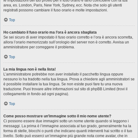
le impostazioni del tuo profilo per il fuso orario e farlo coincidere con la tua
area, es. London, Paris, New York, Sydney, ecc. Nota che solo gli utenti
registrati possono cambiare il fuso orario e molte impostazioni.
Top
Ho cambiato il fuso orario ma l’ora è ancora sbagliata
Se sei sicuro di aver impostato il fuso orario corretto e l’ora è ancora scorretta,
allora l’orario memorizzato sull’orologio del server non è corretto. Avvisa un
amministratore per correggere il problema.
Top
La mia lingua non è nella lista!
L’amministratore potrebbe non aver installato il pacchetto lingua oppure
nessuno lo ha tradotto nella tua lingua. Prova a chiedere agli amministratori se
è possibile installare la tua lingua. Se non esiste puoi fare tu una nuova
traduzione. Puoi trovare altre informazioni sul sito di phpBB Limited (trovi il
collegamento in fondo ad ogni pagina).
Top
Come posso mostrare un’immagine sotto il mio nome utente?
Ci possono essere due immagini sotto un nome utente quando si leggono i
messaggi. La prima è l’immagine associata al tuo grado, generalmente ha la
forma di stelle, blocchi o punti che indicano quanti interventi hai scritto o il tuo
livello. Sotto può esserci un’immagine più grande nota come avatar, che in