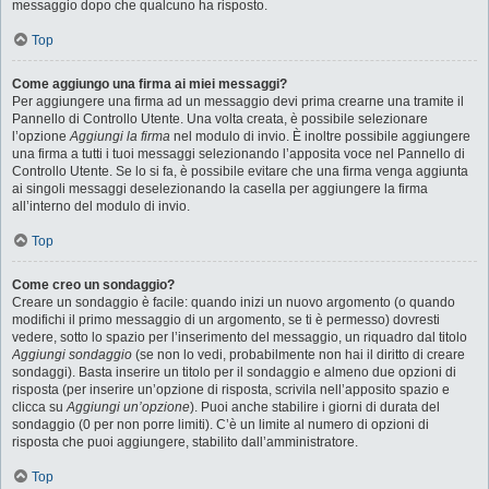
messaggio dopo che qualcuno ha risposto.
Top
Come aggiungo una firma ai miei messaggi?
Per aggiungere una firma ad un messaggio devi prima crearne una tramite il
Pannello di Controllo Utente. Una volta creata, è possibile selezionare
l’opzione
Aggiungi la firma
nel modulo di invio. È inoltre possibile aggiungere
una firma a tutti i tuoi messaggi selezionando l’apposita voce nel Pannello di
Controllo Utente. Se lo si fa, è possibile evitare che una firma venga aggiunta
ai singoli messaggi deselezionando la casella per aggiungere la firma
all’interno del modulo di invio.
Top
Come creo un sondaggio?
Creare un sondaggio è facile: quando inizi un nuovo argomento (o quando
modifichi il primo messaggio di un argomento, se ti è permesso) dovresti
vedere, sotto lo spazio per l’inserimento del messaggio, un riquadro dal titolo
Aggiungi sondaggio
(se non lo vedi, probabilmente non hai il diritto di creare
sondaggi). Basta inserire un titolo per il sondaggio e almeno due opzioni di
risposta (per inserire un’opzione di risposta, scrivila nell’apposito spazio e
clicca su
Aggiungi un’opzione
). Puoi anche stabilire i giorni di durata del
sondaggio (0 per non porre limiti). C’è un limite al numero di opzioni di
risposta che puoi aggiungere, stabilito dall’amministratore.
Top