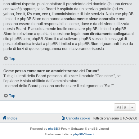
non ottieni risposta, puoi contattare il proprietario del dominio (fai una ricerca
con
whois
) oppure, se la Board è ospitata da un servizio gratuito (ad es.
yahoo, free.fr, f2s.com, ecc.), l’amministratore di tale servizio. Nota che phpBB
Limited e phpBB Store non hanno
assolutamente alcun controllo
e non
possono essere ritenuti responsabili di come, dove e da chi viene utilizzata
questa Board. È assolutamente inutile contattare phpBB Limited o phpBB
Store in relazione a qualsiasi questione legale
non direttamente collegata
al
sito phpBB.com, phpBB-Store.it o al software phpBB stesso. I messaggi di
posta elettronica inviati a phpBB Limited o a phpBB Store riguardanti l’uso da
parte di terzi di questo programma non riceveranno risposta.
Top
Come posso contattare un amministratore del Forum?
Tutti gli utenti della Board possono utilizzare il modulo "Contattaci", se
l’opzione è stata abilitata dall’amministratore.
I membri della Board possono anche usare il collegamento "Staff".
Top
Vai a
Indice
Cancella cookie
Tutti gli orari sono
UTC+02:00
Powered by
phpBB
® Forum Software © phpBB Limited
Traduzione Italiana
phpBB-Store.it