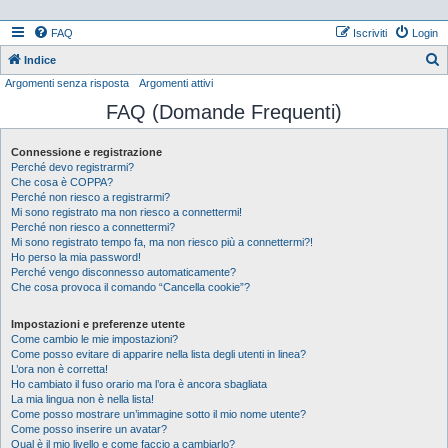
FAQ
Iscriviti
Login
Indice
Argomenti senza risposta
Argomenti attivi
e
FAQ (Domande Frequenti)
r
c
Connessione e registrazione
a
Perché devo registrarmi?
Che cosa è COPPA?
Perché non riesco a registrarmi?
Mi sono registrato ma non riesco a connettermi!
Perché non riesco a connettermi?
Mi sono registrato tempo fa, ma non riesco più a connettermi?!
Ho perso la mia password!
Perché vengo disconnesso automaticamente?
Che cosa provoca il comando “Cancella cookie”?
Impostazioni e preferenze utente
Come cambio le mie impostazioni?
Come posso evitare di apparire nella lista degli utenti in linea?
L’ora non è corretta!
Ho cambiato il fuso orario ma l’ora è ancora sbagliata
La mia lingua non è nella lista!
Come posso mostrare un’immagine sotto il mio nome utente?
Come posso inserire un avatar?
Qual è il mio livello e come faccio a cambiarlo?