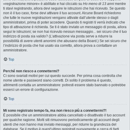
«registrazione minore» è abilitato e hai cliccato su
Ho meno di 13 anni
mentre
ti stavi registrando, allora devi seguire le istruzioni che hai ricevuto. Se questo
non è il tuo caso, forse devi attivare il tuo account. Alcune Board richiedono
che tutte le nuove registrazioni vengano attivate dall’utente stesso o dagli
amministratori, prima di poter accedere. Quando ti registri ti verrà indicato che
tipo di attivazione è richiesta. Se ti è stato inviato un messaggio di posta, allora
segui le istruzioni; se non hai ricevuto nessun messaggio... sei sicuro che il tuo
indirizzo di posta sia valido? (L’attivazione via posta serve a ridurre la
possibilità di avere utenti anonimi che abusano della Board.) Se sei sicuro che
l’indirizzo di posta che hai usato sia corretto, allora prova a contattare un
amministratore.
Top
Perché non riesco a connettermi?
Ci sono svariati motivi per cui questo succede. Per prima cosa controlla che
nome utente e password siano corretti. Di solito il problema è questo,
altrimenti contatta un amministratore: potresti essere stato bannato o potrebbe
esserci un errore di configurazione.
Top
Mi sono registrato tempo fa, ma non riesco più a connettermi?!
È possibile che un amministratore abbia cancellato o disattivato il tuo account
per qualche ragione. Molti siti rimuovono periodicamente gli account degli
utenti che non hanno mai inviato messaggi, per ridurre la grandezza del
database. Se il motivo è quest’ultimo registrati nuovamente e cerca di farti