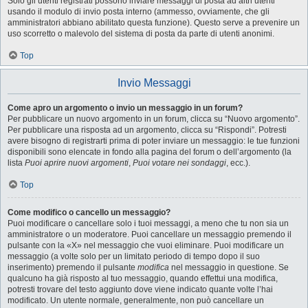
Solo gli utenti registrati possono inviare messaggi di posta ad altri utenti
usando il modulo di invio posta interno (ammesso, ovviamente, che gli
amministratori abbiano abilitato questa funzione). Questo serve a prevenire un
uso scorretto o malevolo del sistema di posta da parte di utenti anonimi.
Top
Invio Messaggi
Come apro un argomento o invio un messaggio in un forum?
Per pubblicare un nuovo argomento in un forum, clicca su “Nuovo argomento”.
Per pubblicare una risposta ad un argomento, clicca su “Rispondi”. Potresti
avere bisogno di registrarti prima di poter inviare un messaggio: le tue funzioni
disponibili sono elencate in fondo alla pagina del forum o dell’argomento (la
lista
Puoi aprire nuovi argomenti
,
Puoi votare nei sondaggi
, ecc.).
Top
Come modifico o cancello un messaggio?
Puoi modificare o cancellare solo i tuoi messaggi, a meno che tu non sia un
amministratore o un moderatore. Puoi cancellare un messaggio premendo il
pulsante con la «X» nel messaggio che vuoi eliminare. Puoi modificare un
messaggio (a volte solo per un limitato periodo di tempo dopo il suo
inserimento) premendo il pulsante
modifica
nel messaggio in questione. Se
qualcuno ha già risposto al tuo messaggio, quando effettui una modifica,
potresti trovare del testo aggiunto dove viene indicato quante volte l’hai
modificato. Un utente normale, generalmente, non può cancellare un