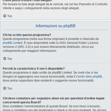
Come posso trovare i miei allegati?
Per trovare la lista degli allegati da te caricati, vai nel tuo Pannello di Controllo
Utente e segui i collegamenti nella sezione degli allegati.
Top
Informazioni su phpBB
Chi ha scritto questo programma?
Questo programma (nella sua forma originale) è prodotto e rilasciato da
phpBB Limited
. È reso disponibile sotto la GNU General Public Licence
versione 2 (GPL-2.0) e può essere liberamente distribuito; clicca sul
collegamento per maggiori informazioni.
Top
Perché la caratteristica X non è disponibile?
Questo programma è stato scritto da phpBB Limited. Se credi che ci sia
bisogno di aggiungere una nuova funzionalità, visita il
Centro Idee phpBB
,
dove potrai supportare idee esistenti o suggerire nuove funzionalità.
Top
Chi devo contattare per segnalare abusi e/o per questioni d’ordine legale
concernenti questa Board?
Devi contattare l’amministratore di questa Board. Se non riesci a trovarlo,
prova a contattare uno dei moderatori e chiedi a chi puoi rivolgerti. Se ancora