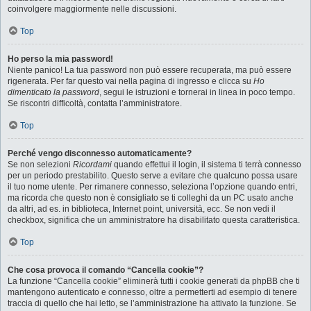
coinvolgere maggiormente nelle discussioni.
Top
Ho perso la mia password!
Niente panico! La tua password non può essere recuperata, ma può essere
rigenerata. Per far questo vai nella pagina di ingresso e clicca su
Ho
dimenticato la password
, segui le istruzioni e tornerai in linea in poco tempo.
Se riscontri difficoltà, contatta l’amministratore.
Top
Perché vengo disconnesso automaticamente?
Se non selezioni
Ricordami
quando effettui il login, il sistema ti terrà connesso
per un periodo prestabilito. Questo serve a evitare che qualcuno possa usare
il tuo nome utente. Per rimanere connesso, seleziona l’opzione quando entri,
ma ricorda che questo non è consigliato se ti colleghi da un PC usato anche
da altri, ad es. in biblioteca, Internet point, università, ecc. Se non vedi il
checkbox, significa che un amministratore ha disabilitato questa caratteristica.
Top
Che cosa provoca il comando “Cancella cookie”?
La funzione “Cancella cookie” eliminerà tutti i cookie generati da phpBB che ti
mantengono autenticato e connesso, oltre a permetterti ad esempio di tenere
traccia di quello che hai letto, se l’amministrazione ha attivato la funzione. Se