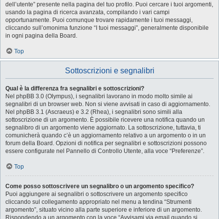
dell’utente” presente nella pagina del tuo profilo. Puoi cercare i tuoi argomenti,
usando la pagina di ricerca avanzata, compilando i vari campi
opportunamente. Puoi comunque trovare rapidamente i tuoi messaggi,
cliccando sull’omonima funzione “I tuoi messaggi”, generalmente disponibile
in ogni pagina della Board.
Top
Sottoscrizioni e segnalibri
Qual è la differenza fra segnalibri e sottoscrizioni?
Nel phpBB 3.0 (Olympus), i segnalibri lavorano in modo molto simile ai
segnalibri di un browser web. Non si viene avvisati in caso di aggiornamento.
Nel phpBB 3.1 (Ascraeus) e 3.2 (Rhea), i segnalibri sono simili alla
sottoscrizione di un argomento. È possibile ricevere una notifica quando un
segnalibro di un argomento viene aggiornato. La sottoscrizione, tuttavia, ti
comunicherà quando c’è un aggiornamento relativo a un argomento o in un
forum della Board. Opzioni di notifica per segnalibri e sottoscrizioni possono
essere configurate nel Pannello di Controllo Utente, alla voce “Preferenze”.
Top
Come posso sottoscrivere un segnalibro o un argomento specifico?
Puoi aggiungere ai segnalibri o sottoscrivere un argomento specifico
cliccando sul collegamento appropriato nel menu a tendina “Strumenti
argomento”, situato vicino alla parte superiore e inferiore di un argomento.
Rispondendo a un argomento con la voce “Avvisami via email quando si