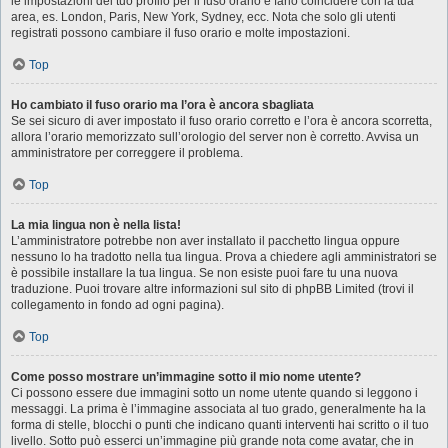
le impostazioni del tuo profilo per il fuso orario e farlo coincidere con la tua
area, es. London, Paris, New York, Sydney, ecc. Nota che solo gli utenti
registrati possono cambiare il fuso orario e molte impostazioni.
Top
Ho cambiato il fuso orario ma l’ora è ancora sbagliata
Se sei sicuro di aver impostato il fuso orario corretto e l’ora è ancora scorretta,
allora l’orario memorizzato sull’orologio del server non è corretto. Avvisa un
amministratore per correggere il problema.
Top
La mia lingua non è nella lista!
L’amministratore potrebbe non aver installato il pacchetto lingua oppure
nessuno lo ha tradotto nella tua lingua. Prova a chiedere agli amministratori se
è possibile installare la tua lingua. Se non esiste puoi fare tu una nuova
traduzione. Puoi trovare altre informazioni sul sito di phpBB Limited (trovi il
collegamento in fondo ad ogni pagina).
Top
Come posso mostrare un’immagine sotto il mio nome utente?
Ci possono essere due immagini sotto un nome utente quando si leggono i
messaggi. La prima è l’immagine associata al tuo grado, generalmente ha la
forma di stelle, blocchi o punti che indicano quanti interventi hai scritto o il tuo
livello. Sotto può esserci un’immagine più grande nota come avatar, che in