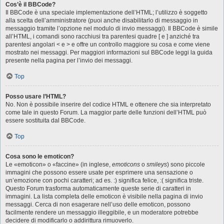
Cos’è il BBCode?
Il BBCode è una speciale implementazione dell’HTML; l’utilizzo è soggetto
alla scelta dell’amministratore (puoi anche disabilitarlo di messaggio in
messaggio tramite l’opzione nel modulo di invio messaggi). Il BBCode è simile
all’HTML, i comandi sono racchiusi tra parentesi quadre [ e ] anziché tra
parentesi angolari < e > e offre un controllo maggiore su cosa e come viene
mostrato nei messaggi. Per maggiori informazioni sul BBCode leggi la guida
presente nella pagina per l’invio dei messaggi.
Top
Posso usare l’HTML?
No. Non è possibile inserire del codice HTML e ottenere che sia interpretato
come tale in questo Forum. La maggior parte delle funzioni dell’HTML può
essere sostituita dal BBCode.
Top
Cosa sono le emoticon?
Le «emoticon» o «faccine» (in inglese,
emoticons
o
smileys
) sono piccole
immagini che possono essere usate per esprimere una sensazione o
un’emozione con pochi caratteri; ad es. :) significa felice, :( significa triste.
Questo Forum trasforma automaticamente queste serie di caratteri in
immagini. La lista completa delle emoticon è visibile nella pagina di invio
messaggi. Cerca di non esagerare nell’uso delle emoticon, possono
facilmente rendere un messaggio illeggibile, e un moderatore potrebbe
decidere di modificarlo o addirittura rimuoverlo.