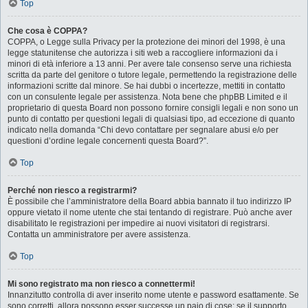
Top
Che cosa è COPPA?
COPPA, o Legge sulla Privacy per la protezione dei minori del 1998, è una
legge statunitense che autorizza i siti web a raccogliere informazioni da i
minori di età inferiore a 13 anni. Per avere tale consenso serve una richiesta
scritta da parte del genitore o tutore legale, permettendo la registrazione delle
informazioni scritte dal minore. Se hai dubbi o incertezze, mettiti in contatto
con un consulente legale per assistenza. Nota bene che phpBB Limited e il
proprietario di questa Board non possono fornire consigli legali e non sono un
punto di contatto per questioni legali di qualsiasi tipo, ad eccezione di quanto
indicato nella domanda “Chi devo contattare per segnalare abusi e/o per
questioni d’ordine legale concernenti questa Board?”.
Top
Perché non riesco a registrarmi?
È possibile che l’amministratore della Board abbia bannato il tuo indirizzo IP
oppure vietato il nome utente che stai tentando di registrare. Può anche aver
disabilitato le registrazioni per impedire ai nuovi visitatori di registrarsi.
Contatta un amministratore per avere assistenza.
Top
Mi sono registrato ma non riesco a connettermi!
Innanzitutto controlla di aver inserito nome utente e password esattamente. Se
sono corretti, allora possono esser successe un paio di cose: se il supporto