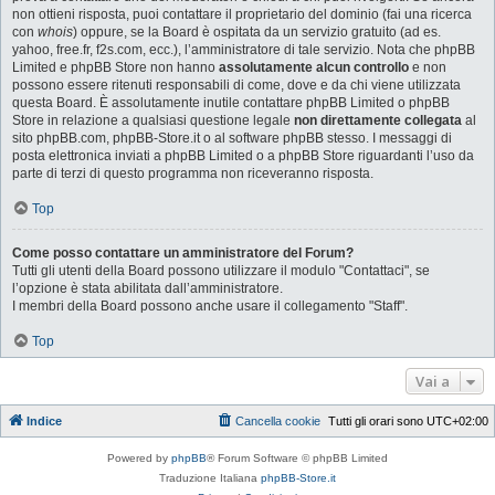
non ottieni risposta, puoi contattare il proprietario del dominio (fai una ricerca
con
whois
) oppure, se la Board è ospitata da un servizio gratuito (ad es.
yahoo, free.fr, f2s.com, ecc.), l’amministratore di tale servizio. Nota che phpBB
Limited e phpBB Store non hanno
assolutamente alcun controllo
e non
possono essere ritenuti responsabili di come, dove e da chi viene utilizzata
questa Board. È assolutamente inutile contattare phpBB Limited o phpBB
Store in relazione a qualsiasi questione legale
non direttamente collegata
al
sito phpBB.com, phpBB-Store.it o al software phpBB stesso. I messaggi di
posta elettronica inviati a phpBB Limited o a phpBB Store riguardanti l’uso da
parte di terzi di questo programma non riceveranno risposta.
Top
Come posso contattare un amministratore del Forum?
Tutti gli utenti della Board possono utilizzare il modulo "Contattaci", se
l’opzione è stata abilitata dall’amministratore.
I membri della Board possono anche usare il collegamento "Staff".
Top
Vai a
Indice
Cancella cookie
Tutti gli orari sono
UTC+02:00
Powered by
phpBB
® Forum Software © phpBB Limited
Traduzione Italiana
phpBB-Store.it