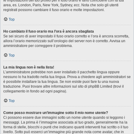
le impostazioni del tuo profilo per il fuso orario e farlo coincidere con la tua
area, es. London, Paris, New York, Sydney, ecc. Nota che solo gli utenti
registrati possono cambiare il fuso orario e molte impostazioni.
Top
Ho cambiato il fuso orario ma l’ora è ancora sbagliata
Se sei sicuro di aver impostato il fuso orario corretto e l’ora è ancora scorretta,
allora l’orario memorizzato sull’orologio del server non è corretto. Avvisa un
amministratore per correggere il problema.
Top
La mia lingua non è nella lista!
L’amministratore potrebbe non aver installato il pacchetto lingua oppure
nessuno lo ha tradotto nella tua lingua. Prova a chiedere agli amministratori se
è possibile installare la tua lingua. Se non esiste puoi fare tu una nuova
traduzione. Puoi trovare altre informazioni sul sito di phpBB Limited (trovi il
collegamento in fondo ad ogni pagina).
Top
Come posso mostrare un’immagine sotto il mio nome utente?
Ci possono essere due immagini sotto un nome utente quando si leggono i
messaggi. La prima è l’immagine associata al tuo grado, generalmente ha la
forma di stelle, blocchi o punti che indicano quanti interventi hai scritto o il tuo
livello. Sotto può esserci un’immagine più grande nota come avatar, che in