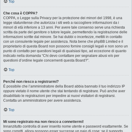
Top
Che cosa è COPPA?
COPPA, o Legge sulla Privacy per la protezione dei minori del 1998, è una
legge statunitense che autorizza i siti web a raccogliere informazioni da i
minori di età inferiore a 13 anni. Per avere tale consenso serve una richiesta
scritta da parte del genitore o tutore legale, permettendo la registrazione delle
informazioni scritte dal minore. Se hai dubbi o incertezze, mettiti in contatto
con un consulente legale per assistenza. Nota bene che phpBB Limited e il
proprietario di questa Board non possono fornire consigli legali e non sono un
punto di contatto per questioni legali di qualsiasi tipo, ad eccezione di quanto
indicato nella domanda “Chi devo contattare per segnalare abusi e/o per
questioni d’ordine legale concernenti questa Board?”.
Top
Perché non riesco a registrarmi?
È possibile che l’amministratore della Board abbia bannato il tuo indirizzo IP
oppure vietato il nome utente che stai tentando di registrare. Può anche aver
disabilitato le registrazioni per impedire ai nuovi visitatori di registrarsi.
Contatta un amministratore per avere assistenza.
Top
Mi sono registrato ma non riesco a connettermi!
Innanzitutto controlla di aver inserito nome utente e password esattamente. Se
sono corretti, allora possono esser successe un paio di cose: se il supporto