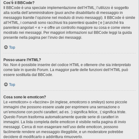
Cos’è il BBCode?
Il BBCode è una speciale implementazione dell’HTML; l’utilizzo è soggetto
alla scelta dell’amministratore (puoi anche disabilitarlo di messaggio in
messaggio tramite l’opzione nel modulo di invio messaggi). Il BBCode è simile
all’HTML, i comandi sono racchiusi tra parentesi quadre [ e ] anziché tra
parentesi angolari < e > e offre un controllo maggiore su cosa e come viene
mostrato nei messaggi. Per maggiori informazioni sul BBCode leggi la guida
presente nella pagina per l’invio dei messaggi.
Top
Posso usare l’HTML?
No. Non è possibile inserire del codice HTML e ottenere che sia interpretato
come tale in questo Forum. La maggior parte delle funzioni dell’HTML può
essere sostituita dal BBCode.
Top
Cosa sono le emoticon?
Le «emoticon» o «faccine» (in inglese,
emoticons
o
smileys
) sono piccole
immagini che possono essere usate per esprimere una sensazione o
un’emozione con pochi caratteri; ad es. :) significa felice, :( significa triste.
Questo Forum trasforma automaticamente queste serie di caratteri in
immagini. La lista completa delle emoticon è visibile nella pagina di invio
messaggi. Cerca di non esagerare nell’uso delle emoticon, possono
facilmente rendere un messaggio illeggibile, e un moderatore potrebbe
decidere di modificarlo o addirittura rimuoverlo.