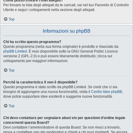
Come posso trovare i miei allegati?
Per trovare la lista degli allegati da te caricati, vai nel tuo Pannello di Controllo
Utente e segui i collegamenti nella sezione degli allegati.
Top
Informazioni su phpBB
Chi ha scritto questo programma?
Questo programma (nella sua forma originale) è prodotto e rilasciato da
phpBB Limited
. È reso disponibile sotto la GNU General Public Licence
versione 2 (GPL-2.0) e può essere liberamente distribuito; clicca sul
collegamento per maggiori informazioni.
Top
Perché la caratteristica X non è disponibile?
Questo programma è stato scritto da phpBB Limited. Se credi che ci sia
bisogno di aggiungere una nuova funzionalità, visita il
Centro Idee phpBB
,
dove potrai supportare idee esistenti o suggerire nuove funzionalità.
Top
Chi devo contattare per segnalare abusi e/o per questioni d’ordine legale
concernenti questa Board?
Devi contattare l’amministratore di questa Board. Se non riesci a trovarlo,
prova a contattare uno dei moderatori e chiedi a chi puoi rivolgerti. Se ancora