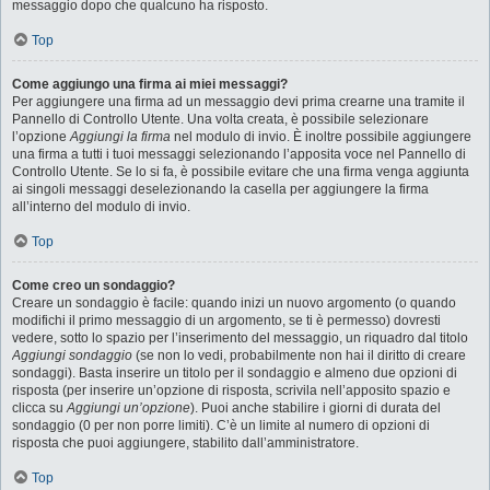
messaggio dopo che qualcuno ha risposto.
Top
Come aggiungo una firma ai miei messaggi?
Per aggiungere una firma ad un messaggio devi prima crearne una tramite il
Pannello di Controllo Utente. Una volta creata, è possibile selezionare
l’opzione
Aggiungi la firma
nel modulo di invio. È inoltre possibile aggiungere
una firma a tutti i tuoi messaggi selezionando l’apposita voce nel Pannello di
Controllo Utente. Se lo si fa, è possibile evitare che una firma venga aggiunta
ai singoli messaggi deselezionando la casella per aggiungere la firma
all’interno del modulo di invio.
Top
Come creo un sondaggio?
Creare un sondaggio è facile: quando inizi un nuovo argomento (o quando
modifichi il primo messaggio di un argomento, se ti è permesso) dovresti
vedere, sotto lo spazio per l’inserimento del messaggio, un riquadro dal titolo
Aggiungi sondaggio
(se non lo vedi, probabilmente non hai il diritto di creare
sondaggi). Basta inserire un titolo per il sondaggio e almeno due opzioni di
risposta (per inserire un’opzione di risposta, scrivila nell’apposito spazio e
clicca su
Aggiungi un’opzione
). Puoi anche stabilire i giorni di durata del
sondaggio (0 per non porre limiti). C’è un limite al numero di opzioni di
risposta che puoi aggiungere, stabilito dall’amministratore.
Top