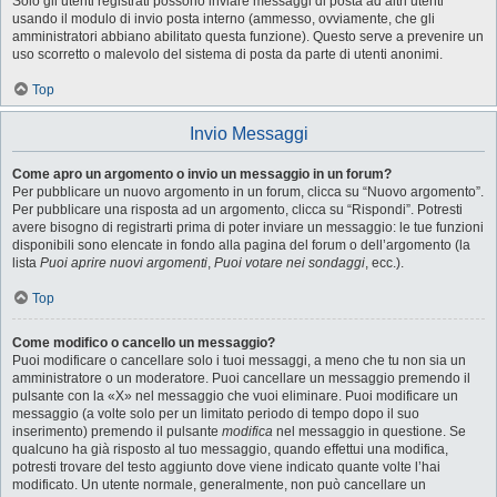
Solo gli utenti registrati possono inviare messaggi di posta ad altri utenti
usando il modulo di invio posta interno (ammesso, ovviamente, che gli
amministratori abbiano abilitato questa funzione). Questo serve a prevenire un
uso scorretto o malevolo del sistema di posta da parte di utenti anonimi.
Top
Invio Messaggi
Come apro un argomento o invio un messaggio in un forum?
Per pubblicare un nuovo argomento in un forum, clicca su “Nuovo argomento”.
Per pubblicare una risposta ad un argomento, clicca su “Rispondi”. Potresti
avere bisogno di registrarti prima di poter inviare un messaggio: le tue funzioni
disponibili sono elencate in fondo alla pagina del forum o dell’argomento (la
lista
Puoi aprire nuovi argomenti
,
Puoi votare nei sondaggi
, ecc.).
Top
Come modifico o cancello un messaggio?
Puoi modificare o cancellare solo i tuoi messaggi, a meno che tu non sia un
amministratore o un moderatore. Puoi cancellare un messaggio premendo il
pulsante con la «X» nel messaggio che vuoi eliminare. Puoi modificare un
messaggio (a volte solo per un limitato periodo di tempo dopo il suo
inserimento) premendo il pulsante
modifica
nel messaggio in questione. Se
qualcuno ha già risposto al tuo messaggio, quando effettui una modifica,
potresti trovare del testo aggiunto dove viene indicato quante volte l’hai
modificato. Un utente normale, generalmente, non può cancellare un