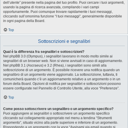
dell’utente” presente nella pagina del tuo profilo. Puoi cercare i tuoi argomenti,
usando la pagina di ricerca avanzata, compilando i vari campi
opportunamente. Puoi comunque trovare rapidamente i tuoi messaggi,
cliccando sull’omonima funzione “I tuoi messaggi”, generalmente disponibile
in ogni pagina della Board.
Top
Sottoscrizioni e segnalibri
Qual è la differenza fra segnalibri e sottoscrizioni?
Nel phpBB 3.0 (Olympus), i segnalibri lavorano in modo molto simile ai
segnalibri di un browser web. Non si viene avvisati in caso di aggiornamento.
Nel phpBB 3.1 (Ascraeus) e 3.2 (Rhea), i segnalibri sono simili alla
sottoscrizione di un argomento. È possibile ricevere una notifica quando un
segnalibro di un argomento viene aggiornato. La sottoscrizione, tuttavia, ti
comunicherà quando c’è un aggiornamento relativo a un argomento o in un
forum della Board. Opzioni di notifica per segnalibri e sottoscrizioni possono
essere configurate nel Pannello di Controllo Utente, alla voce “Preferenze”.
Top
Come posso sottoscrivere un segnalibro o un argomento specifico?
Puoi aggiungere ai segnalibri o sottoscrivere un argomento specifico
cliccando sul collegamento appropriato nel menu a tendina “Strumenti
argomento”, situato vicino alla parte superiore e inferiore di un argomento.
Rispondendo a un argomento con la voce “Avvisami via email quando si