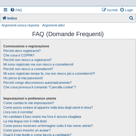
FAQ
Iscriviti
Login
Indice
Argomenti senza risposta
Argomenti attivi
e
FAQ (Domande Frequenti)
r
c
Connessione e registrazione
a
Perché devo registrarmi?
Che cosa è COPPA?
Perché non riesco a registrarmi?
Mi sono registrato ma non riesco a connettermi!
Perché non riesco a connettermi?
Mi sono registrato tempo fa, ma non riesco più a connettermi?!
Ho perso la mia password!
Perché vengo disconnesso automaticamente?
Che cosa provoca il comando “Cancella cookie”?
Impostazioni e preferenze utente
Come cambio le mie impostazioni?
Come posso evitare di apparire nella lista degli utenti in linea?
L’ora non è corretta!
Ho cambiato il fuso orario ma l’ora è ancora sbagliata
La mia lingua non è nella lista!
Come posso mostrare un’immagine sotto il mio nome utente?
Come posso inserire un avatar?
Qual è il mio livello e come faccio a cambiarlo?