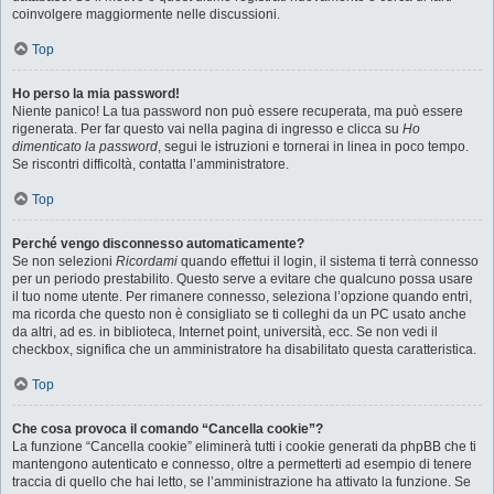
coinvolgere maggiormente nelle discussioni.
Top
Ho perso la mia password!
Niente panico! La tua password non può essere recuperata, ma può essere
rigenerata. Per far questo vai nella pagina di ingresso e clicca su
Ho
dimenticato la password
, segui le istruzioni e tornerai in linea in poco tempo.
Se riscontri difficoltà, contatta l’amministratore.
Top
Perché vengo disconnesso automaticamente?
Se non selezioni
Ricordami
quando effettui il login, il sistema ti terrà connesso
per un periodo prestabilito. Questo serve a evitare che qualcuno possa usare
il tuo nome utente. Per rimanere connesso, seleziona l’opzione quando entri,
ma ricorda che questo non è consigliato se ti colleghi da un PC usato anche
da altri, ad es. in biblioteca, Internet point, università, ecc. Se non vedi il
checkbox, significa che un amministratore ha disabilitato questa caratteristica.
Top
Che cosa provoca il comando “Cancella cookie”?
La funzione “Cancella cookie” eliminerà tutti i cookie generati da phpBB che ti
mantengono autenticato e connesso, oltre a permetterti ad esempio di tenere
traccia di quello che hai letto, se l’amministrazione ha attivato la funzione. Se