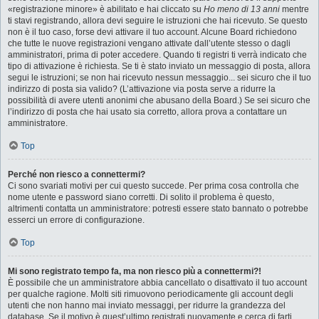
«registrazione minore» è abilitato e hai cliccato su
Ho meno di 13 anni
mentre
ti stavi registrando, allora devi seguire le istruzioni che hai ricevuto. Se questo
non è il tuo caso, forse devi attivare il tuo account. Alcune Board richiedono
che tutte le nuove registrazioni vengano attivate dall’utente stesso o dagli
amministratori, prima di poter accedere. Quando ti registri ti verrà indicato che
tipo di attivazione è richiesta. Se ti è stato inviato un messaggio di posta, allora
segui le istruzioni; se non hai ricevuto nessun messaggio... sei sicuro che il tuo
indirizzo di posta sia valido? (L’attivazione via posta serve a ridurre la
possibilità di avere utenti anonimi che abusano della Board.) Se sei sicuro che
l’indirizzo di posta che hai usato sia corretto, allora prova a contattare un
amministratore.
Top
Perché non riesco a connettermi?
Ci sono svariati motivi per cui questo succede. Per prima cosa controlla che
nome utente e password siano corretti. Di solito il problema è questo,
altrimenti contatta un amministratore: potresti essere stato bannato o potrebbe
esserci un errore di configurazione.
Top
Mi sono registrato tempo fa, ma non riesco più a connettermi?!
È possibile che un amministratore abbia cancellato o disattivato il tuo account
per qualche ragione. Molti siti rimuovono periodicamente gli account degli
utenti che non hanno mai inviato messaggi, per ridurre la grandezza del
database. Se il motivo è quest’ultimo registrati nuovamente e cerca di farti