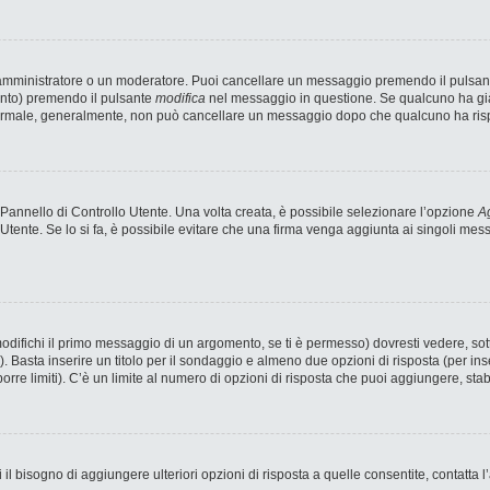
n amministratore o un moderatore. Puoi cancellare un messaggio premendo il pulsan
ento) premendo il pulsante
modifica
nel messaggio in questione. Se qualcuno ha già 
 normale, generalmente, non può cancellare un messaggio dopo che qualcuno ha ris
annello di Controllo Utente. Una volta creata, è possibile selezionare l’opzione
Ag
 Utente. Se lo si fa, è possibile evitare che una firma venga aggiunta ai singoli me
fichi il primo messaggio di un argomento, se ti è permesso) dovresti vedere, sotto
). Basta inserire un titolo per il sondaggio e almeno due opzioni di risposta (per ins
porre limiti). C’è un limite al numero di opzioni di risposta che puoi aggiungere, stab
 il bisogno di aggiungere ulteriori opzioni di risposta a quelle consentite, contatta