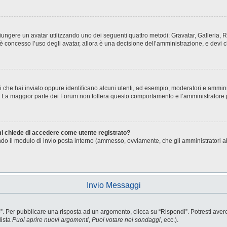
aggiungere un avatar utilizzando uno dei seguenti quattro metodi: Gravatar, Galleria
è concesso l’uso degli avatar, allora è una decisione dell’amministrazione, e devi c
i che hai inviato oppure identificano alcuni utenti, ad esempio, moderatori e ammini
o. La maggior parte dei Forum non tollera questo comportamento e l’amministratore
 mi chiede di accedere come utente registrato?
sando il modulo di invio posta interno (ammesso, ovviamente, che gli amministratori 
Invio Messaggi
Per pubblicare una risposta ad un argomento, clicca su “Rispondi”. Potresti avere b
lista
Puoi aprire nuovi argomenti
,
Puoi votare nei sondaggi
, ecc.).