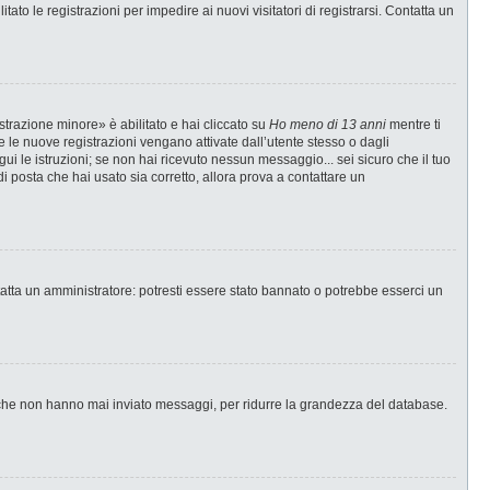
ato le registrazioni per impedire ai nuovi visitatori di registrarsi. Contatta un
strazione minore» è abilitato e hai cliccato su
Ho meno di 13 anni
mentre ti
te le nuove registrazioni vengano attivate dall’utente stesso o dagli
egui le istruzioni; se non hai ricevuto nessun messaggio... sei sicuro che il tuo
di posta che hai usato sia corretto, allora prova a contattare un
tatta un amministratore: potresti essere stato bannato o potrebbe esserci un
i che non hanno mai inviato messaggi, per ridurre la grandezza del database.