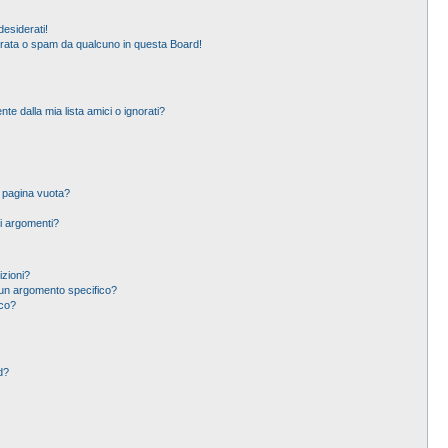
esiderati!
erata o spam da qualcuno in questa Board!
 dalla mia lista amici o ignorati?
a pagina vuota?
i argomenti?
izioni?
un argomento specifico?
ico?
d?