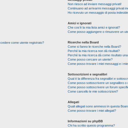
Non riesco ad inviare messaggi privati!
Continuano ad arrivarmi messaggi privati ind
Ho ricevuto un messaggio di posta indesid
Amici e ignorati
Che cos’è la mia lista amici e ignorati?
Come posso aggiungere o rimuovere un utente
Ricerche nella Board
 accedere come utente registrato?
Come si fanno le ricerche nella Board?
Perché la mia ricerca non dà risultati?
Perché la mia ricerca dà come risultato un
Come posso cercare un utente?
Come posso trovare i miei messaggi e i mie
Sottoscrizioni e segnalibri
Qual è la differenza fra segnalibri e sottoscr
Come posso sottoscrivere un segnalibro o 
Come posso sottoscrivere un forum specif
Come cancello le mie sottoscrizioni?
Allegati
Quali allegati sono ammessi in questa Boar
Come posso trovare i miei allegati?
Informazioni su phpBB
Chi ha scritto questo programma?