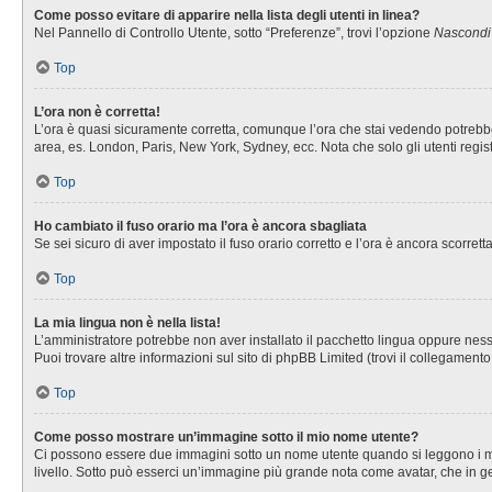
Come posso evitare di apparire nella lista degli utenti in linea?
Nel Pannello di Controllo Utente, sotto “Preferenze”, trovi l’opzione
Nascondi i
Top
L’ora non è corretta!
L’ora è quasi sicuramente corretta, comunque l’ora che stai vedendo potrebbe es
area, es. London, Paris, New York, Sydney, ecc. Nota che solo gli utenti regis
Top
Ho cambiato il fuso orario ma l’ora è ancora sbagliata
Se sei sicuro di aver impostato il fuso orario corretto e l’ora è ancora scorret
Top
La mia lingua non è nella lista!
L’amministratore potrebbe non aver installato il pacchetto lingua oppure nessu
Puoi trovare altre informazioni sul sito di phpBB Limited (trovi il collegament
Top
Come posso mostrare un’immagine sotto il mio nome utente?
Ci possono essere due immagini sotto un nome utente quando si leggono i messa
livello. Sotto può esserci un’immagine più grande nota come avatar, che in ge