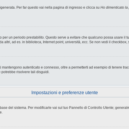
enerata. Per far questo vai nella pagina di ingresso e clicca su
Ho dimenticato la
nesso per un periodo prestabilito. Questo serve a evitare che qualcuno possa usare i
ltri, ad es. in biblioteca, Internet point, università, ecc. Se non vedi il checkbox, 
i mantengono autenticato e connesso, oltre a permetterti ad esempio di tenere tracci
potrebbe risolvere tali disguidi.
Impostazioni e preferenze utente
atabase del sistema. Per modificarle vai sul tuo Pannello di Controllo Utente; gene
e.