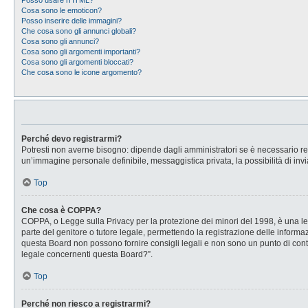
Posso usare l’HTML?
Cosa sono le emoticon?
Posso inserire delle immagini?
Che cosa sono gli annunci globali?
Cosa sono gli annunci?
Cosa sono gli argomenti importanti?
Cosa sono gli argomenti bloccati?
Che cosa sono le icone argomento?
Perché devo registrarmi?
Potresti non averne bisogno: dipende dagli amministratori se è necessario regi
un’immagine personale definibile, messaggistica privata, la possibilità di invi
Top
Che cosa è COPPA?
COPPA, o Legge sulla Privacy per la protezione dei minori del 1998, è una legg
parte del genitore o tutore legale, permettendo la registrazione delle informaz
questa Board non possono fornire consigli legali e non sono un punto di conta
legale concernenti questa Board?”.
Top
Perché non riesco a registrarmi?