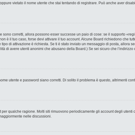
ppure vietato il nome utente che stai tentando di registrare. Può anche aver disabilit
 sono corretti, allora possono esser successe un paio di cose: se il supporto «regi
 non è il tuo caso, forse devi attivare il tuo account. Alcune Board richiedono che tut
 tipo di attivazione è richiesta. Se ti è stato inviato un messaggio di posta, allora s
bilità di avere utenti anonimi che abusano della Board.) Se sei sicuro che l’indirizzo 
ome utente e password siano corretti. Di solito il problema è questo, altrimenti con
nt per qualche ragione. Molti siti rimuovono periodicamente gli account degli utent
 maggiormente nelle discussioni.