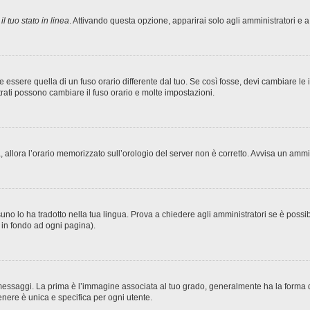
l tuo stato in linea
. Attivando questa opzione, apparirai solo agli amministratori e a
sere quella di un fuso orario differente dal tuo. Se così fosse, devi cambiare le imp
trati possono cambiare il fuso orario e molte impostazioni.
ta, allora l’orario memorizzato sull’orologio del server non è corretto. Avvisa un amm
no lo ha tradotto nella tua lingua. Prova a chiedere agli amministratori se è possibi
o in fondo ad ogni pagina).
ggi. La prima è l’immagine associata al tuo grado, generalmente ha la forma di stel
nere è unica e specifica per ogni utente.