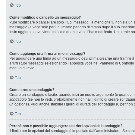
Top
Come modifico o cancello un messaggio?
Puoi modificare o cancellare solo i tuoi messaggi, a meno che tu non sia u
messaggio (a volte solo per un limitato periodo di tempo dopo il suo inserim
testo aggiunto dove viene indicato quante volte l’hai modificato. Un utente
Top
Come aggiungo una firma ai miei messaggi?
Per aggiungere una firma ad un messaggio devi prima crearne una tramite il P
a tutti i tuoi messaggi selezionando l’apposita voce nel Pannello di Controllo
modulo di invio.
Top
Come creo un sondaggio?
Creare un sondaggio è facile: quando inizi un nuovo argomento (o quando modi
sondaggio
(se non lo vedi, probabilmente non hai il diritto di creare sondaggi
un’opzione
). Puoi anche stabilire i giorni di durata del sondaggio (0 per non 
Top
Perché non è possibile aggiungere ulteriori opzioni del sondaggio?
Il limite per le opzioni del sondaggio è impostato dall’amministratore. Se senti