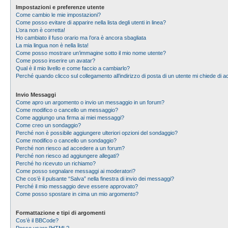
Impostazioni e preferenze utente
Come cambio le mie impostazioni?
Come posso evitare di apparire nella lista degli utenti in linea?
L’ora non è corretta!
Ho cambiato il fuso orario ma l’ora è ancora sbagliata
La mia lingua non è nella lista!
Come posso mostrare un’immagine sotto il mio nome utente?
Come posso inserire un avatar?
Qual è il mio livello e come faccio a cambiarlo?
Perché quando clicco sul collegamento all’indirizzo di posta di un utente mi chiede di
Invio Messaggi
Come apro un argomento o invio un messaggio in un forum?
Come modifico o cancello un messaggio?
Come aggiungo una firma ai miei messaggi?
Come creo un sondaggio?
Perché non è possibile aggiungere ulteriori opzioni del sondaggio?
Come modifico o cancello un sondaggio?
Perché non riesco ad accedere a un forum?
Perché non riesco ad aggiungere allegati?
Perché ho ricevuto un richiamo?
Come posso segnalare messaggi ai moderatori?
Che cos’è il pulsante “Salva” nella finestra di invio dei messaggi?
Perché il mio messaggio deve essere approvato?
Come posso spostare in cima un mio argomento?
Formattazione e tipi di argomenti
Cos’è il BBCode?