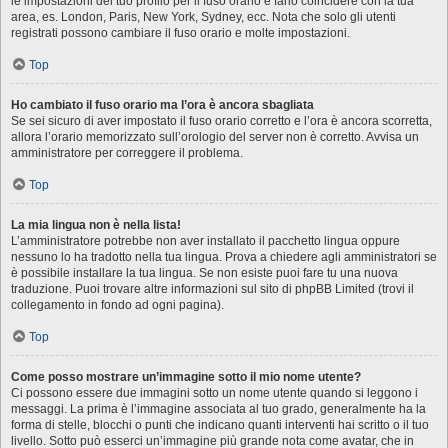
le impostazioni del tuo profilo per il fuso orario e farlo coincidere con la tua
area, es. London, Paris, New York, Sydney, ecc. Nota che solo gli utenti
registrati possono cambiare il fuso orario e molte impostazioni.
Top
Ho cambiato il fuso orario ma l’ora è ancora sbagliata
Se sei sicuro di aver impostato il fuso orario corretto e l’ora è ancora scorretta,
allora l’orario memorizzato sull’orologio del server non è corretto. Avvisa un
amministratore per correggere il problema.
Top
La mia lingua non è nella lista!
L’amministratore potrebbe non aver installato il pacchetto lingua oppure
nessuno lo ha tradotto nella tua lingua. Prova a chiedere agli amministratori se
è possibile installare la tua lingua. Se non esiste puoi fare tu una nuova
traduzione. Puoi trovare altre informazioni sul sito di phpBB Limited (trovi il
collegamento in fondo ad ogni pagina).
Top
Come posso mostrare un’immagine sotto il mio nome utente?
Ci possono essere due immagini sotto un nome utente quando si leggono i
messaggi. La prima è l’immagine associata al tuo grado, generalmente ha la
forma di stelle, blocchi o punti che indicano quanti interventi hai scritto o il tuo
livello. Sotto può esserci un’immagine più grande nota come avatar, che in