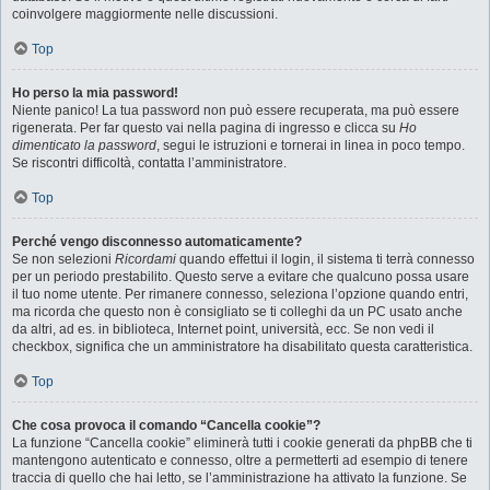
coinvolgere maggiormente nelle discussioni.
Top
Ho perso la mia password!
Niente panico! La tua password non può essere recuperata, ma può essere
rigenerata. Per far questo vai nella pagina di ingresso e clicca su
Ho
dimenticato la password
, segui le istruzioni e tornerai in linea in poco tempo.
Se riscontri difficoltà, contatta l’amministratore.
Top
Perché vengo disconnesso automaticamente?
Se non selezioni
Ricordami
quando effettui il login, il sistema ti terrà connesso
per un periodo prestabilito. Questo serve a evitare che qualcuno possa usare
il tuo nome utente. Per rimanere connesso, seleziona l’opzione quando entri,
ma ricorda che questo non è consigliato se ti colleghi da un PC usato anche
da altri, ad es. in biblioteca, Internet point, università, ecc. Se non vedi il
checkbox, significa che un amministratore ha disabilitato questa caratteristica.
Top
Che cosa provoca il comando “Cancella cookie”?
La funzione “Cancella cookie” eliminerà tutti i cookie generati da phpBB che ti
mantengono autenticato e connesso, oltre a permetterti ad esempio di tenere
traccia di quello che hai letto, se l’amministrazione ha attivato la funzione. Se