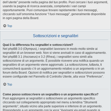
dell’utente” presente nella pagina del tuo profilo. Puoi cercare i tuoi argomenti,
usando la pagina di ricerca avanzata, compilando i vari campi
opportunamente. Puoi comunque trovare rapidamente i tuoi messaggi,
cliccando sull’omonima funzione “I tuoi messaggi”, generalmente disponibile
in ogni pagina della Board.
Top
Sottoscrizioni e segnalibri
Qual è la differenza fra segnalibri e sottoscrizioni?
Nel phpBB 3.0 (Olympus), i segnalibri lavorano in modo molto simile ai
segnalibri di un browser web. Non si viene avvisati in caso di aggiornamento.
Nel phpBB 3.1 (Ascraeus) e 3.2 (Rhea), i segnalibri sono simili alla
sottoscrizione di un argomento. È possibile ricevere una notifica quando un
segnalibro di un argomento viene aggiornato. La sottoscrizione, tuttavia, ti
comunicherà quando c’è un aggiornamento relativo a un argomento o in un
forum della Board. Opzioni di notifica per segnalibri e sottoscrizioni possono
essere configurate nel Pannello di Controllo Utente, alla voce “Preferenze”.
Top
Come posso sottoscrivere un segnalibro o un argomento specifico?
Puoi aggiungere ai segnalibri o sottoscrivere un argomento specifico
cliccando sul collegamento appropriato nel menu a tendina “Strumenti
argomento”, situato vicino alla parte superiore e inferiore di un argomento.
Rispondendo a un argomento con la voce “Avvisami via email quando si