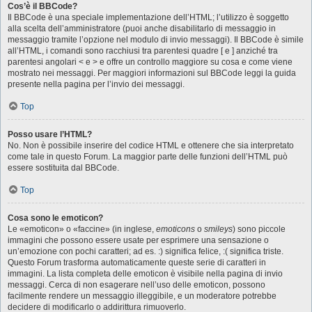
Cos’è il BBCode?
Il BBCode è una speciale implementazione dell’HTML; l’utilizzo è soggetto
alla scelta dell’amministratore (puoi anche disabilitarlo di messaggio in
messaggio tramite l’opzione nel modulo di invio messaggi). Il BBCode è simile
all’HTML, i comandi sono racchiusi tra parentesi quadre [ e ] anziché tra
parentesi angolari < e > e offre un controllo maggiore su cosa e come viene
mostrato nei messaggi. Per maggiori informazioni sul BBCode leggi la guida
presente nella pagina per l’invio dei messaggi.
Top
Posso usare l’HTML?
No. Non è possibile inserire del codice HTML e ottenere che sia interpretato
come tale in questo Forum. La maggior parte delle funzioni dell’HTML può
essere sostituita dal BBCode.
Top
Cosa sono le emoticon?
Le «emoticon» o «faccine» (in inglese,
emoticons
o
smileys
) sono piccole
immagini che possono essere usate per esprimere una sensazione o
un’emozione con pochi caratteri; ad es. :) significa felice, :( significa triste.
Questo Forum trasforma automaticamente queste serie di caratteri in
immagini. La lista completa delle emoticon è visibile nella pagina di invio
messaggi. Cerca di non esagerare nell’uso delle emoticon, possono
facilmente rendere un messaggio illeggibile, e un moderatore potrebbe
decidere di modificarlo o addirittura rimuoverlo.