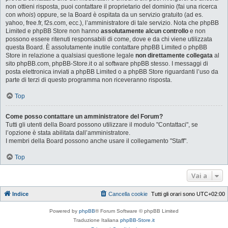
non ottieni risposta, puoi contattare il proprietario del dominio (fai una ricerca
con
whois
) oppure, se la Board è ospitata da un servizio gratuito (ad es.
yahoo, free.fr, f2s.com, ecc.), l’amministratore di tale servizio. Nota che phpBB
Limited e phpBB Store non hanno
assolutamente alcun controllo
e non
possono essere ritenuti responsabili di come, dove e da chi viene utilizzata
questa Board. È assolutamente inutile contattare phpBB Limited o phpBB
Store in relazione a qualsiasi questione legale
non direttamente collegata
al
sito phpBB.com, phpBB-Store.it o al software phpBB stesso. I messaggi di
posta elettronica inviati a phpBB Limited o a phpBB Store riguardanti l’uso da
parte di terzi di questo programma non riceveranno risposta.
Top
Come posso contattare un amministratore del Forum?
Tutti gli utenti della Board possono utilizzare il modulo "Contattaci", se
l’opzione è stata abilitata dall’amministratore.
I membri della Board possono anche usare il collegamento "Staff".
Top
Vai a
Indice
Cancella cookie
Tutti gli orari sono
UTC+02:00
Powered by
phpBB
® Forum Software © phpBB Limited
Traduzione Italiana
phpBB-Store.it