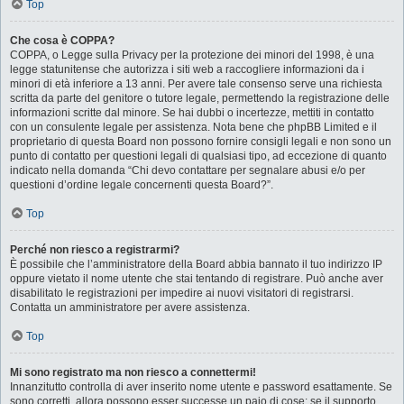
Top
Che cosa è COPPA?
COPPA, o Legge sulla Privacy per la protezione dei minori del 1998, è una
legge statunitense che autorizza i siti web a raccogliere informazioni da i
minori di età inferiore a 13 anni. Per avere tale consenso serve una richiesta
scritta da parte del genitore o tutore legale, permettendo la registrazione delle
informazioni scritte dal minore. Se hai dubbi o incertezze, mettiti in contatto
con un consulente legale per assistenza. Nota bene che phpBB Limited e il
proprietario di questa Board non possono fornire consigli legali e non sono un
punto di contatto per questioni legali di qualsiasi tipo, ad eccezione di quanto
indicato nella domanda “Chi devo contattare per segnalare abusi e/o per
questioni d’ordine legale concernenti questa Board?”.
Top
Perché non riesco a registrarmi?
È possibile che l’amministratore della Board abbia bannato il tuo indirizzo IP
oppure vietato il nome utente che stai tentando di registrare. Può anche aver
disabilitato le registrazioni per impedire ai nuovi visitatori di registrarsi.
Contatta un amministratore per avere assistenza.
Top
Mi sono registrato ma non riesco a connettermi!
Innanzitutto controlla di aver inserito nome utente e password esattamente. Se
sono corretti, allora possono esser successe un paio di cose: se il supporto