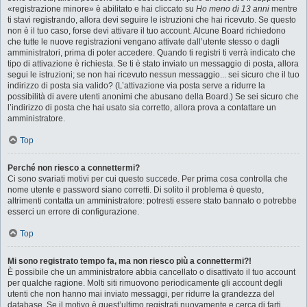
«registrazione minore» è abilitato e hai cliccato su
Ho meno di 13 anni
mentre
ti stavi registrando, allora devi seguire le istruzioni che hai ricevuto. Se questo
non è il tuo caso, forse devi attivare il tuo account. Alcune Board richiedono
che tutte le nuove registrazioni vengano attivate dall’utente stesso o dagli
amministratori, prima di poter accedere. Quando ti registri ti verrà indicato che
tipo di attivazione è richiesta. Se ti è stato inviato un messaggio di posta, allora
segui le istruzioni; se non hai ricevuto nessun messaggio... sei sicuro che il tuo
indirizzo di posta sia valido? (L’attivazione via posta serve a ridurre la
possibilità di avere utenti anonimi che abusano della Board.) Se sei sicuro che
l’indirizzo di posta che hai usato sia corretto, allora prova a contattare un
amministratore.
Top
Perché non riesco a connettermi?
Ci sono svariati motivi per cui questo succede. Per prima cosa controlla che
nome utente e password siano corretti. Di solito il problema è questo,
altrimenti contatta un amministratore: potresti essere stato bannato o potrebbe
esserci un errore di configurazione.
Top
Mi sono registrato tempo fa, ma non riesco più a connettermi?!
È possibile che un amministratore abbia cancellato o disattivato il tuo account
per qualche ragione. Molti siti rimuovono periodicamente gli account degli
utenti che non hanno mai inviato messaggi, per ridurre la grandezza del
database. Se il motivo è quest’ultimo registrati nuovamente e cerca di farti