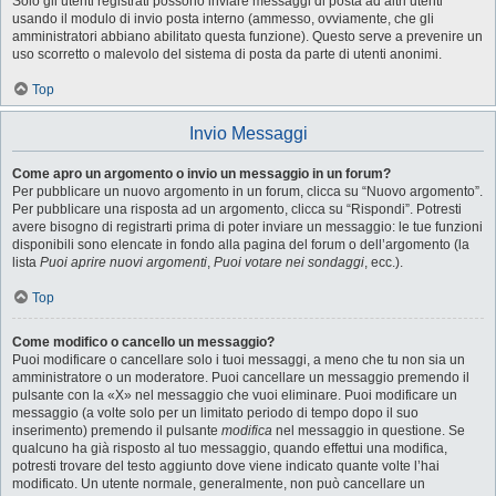
Solo gli utenti registrati possono inviare messaggi di posta ad altri utenti
usando il modulo di invio posta interno (ammesso, ovviamente, che gli
amministratori abbiano abilitato questa funzione). Questo serve a prevenire un
uso scorretto o malevolo del sistema di posta da parte di utenti anonimi.
Top
Invio Messaggi
Come apro un argomento o invio un messaggio in un forum?
Per pubblicare un nuovo argomento in un forum, clicca su “Nuovo argomento”.
Per pubblicare una risposta ad un argomento, clicca su “Rispondi”. Potresti
avere bisogno di registrarti prima di poter inviare un messaggio: le tue funzioni
disponibili sono elencate in fondo alla pagina del forum o dell’argomento (la
lista
Puoi aprire nuovi argomenti
,
Puoi votare nei sondaggi
, ecc.).
Top
Come modifico o cancello un messaggio?
Puoi modificare o cancellare solo i tuoi messaggi, a meno che tu non sia un
amministratore o un moderatore. Puoi cancellare un messaggio premendo il
pulsante con la «X» nel messaggio che vuoi eliminare. Puoi modificare un
messaggio (a volte solo per un limitato periodo di tempo dopo il suo
inserimento) premendo il pulsante
modifica
nel messaggio in questione. Se
qualcuno ha già risposto al tuo messaggio, quando effettui una modifica,
potresti trovare del testo aggiunto dove viene indicato quante volte l’hai
modificato. Un utente normale, generalmente, non può cancellare un