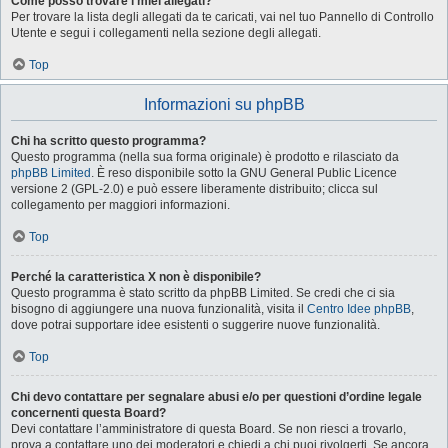
Come posso trovare i miei allegati?
Per trovare la lista degli allegati da te caricati, vai nel tuo Pannello di Controllo
Utente e segui i collegamenti nella sezione degli allegati.
Top
Informazioni su phpBB
Chi ha scritto questo programma?
Questo programma (nella sua forma originale) è prodotto e rilasciato da
phpBB Limited
. È reso disponibile sotto la GNU General Public Licence
versione 2 (GPL-2.0) e può essere liberamente distribuito; clicca sul
collegamento per maggiori informazioni.
Top
Perché la caratteristica X non è disponibile?
Questo programma è stato scritto da phpBB Limited. Se credi che ci sia
bisogno di aggiungere una nuova funzionalità, visita il
Centro Idee phpBB
,
dove potrai supportare idee esistenti o suggerire nuove funzionalità.
Top
Chi devo contattare per segnalare abusi e/o per questioni d’ordine legale
concernenti questa Board?
Devi contattare l’amministratore di questa Board. Se non riesci a trovarlo,
prova a contattare uno dei moderatori e chiedi a chi puoi rivolgerti. Se ancora