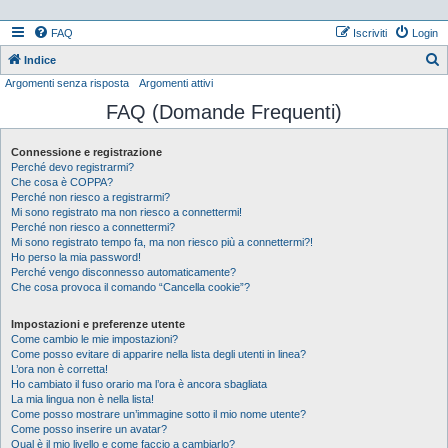
FAQ
Iscriviti
Login
Indice
Argomenti senza risposta
Argomenti attivi
e
FAQ (Domande Frequenti)
r
c
Connessione e registrazione
a
Perché devo registrarmi?
Che cosa è COPPA?
Perché non riesco a registrarmi?
Mi sono registrato ma non riesco a connettermi!
Perché non riesco a connettermi?
Mi sono registrato tempo fa, ma non riesco più a connettermi?!
Ho perso la mia password!
Perché vengo disconnesso automaticamente?
Che cosa provoca il comando “Cancella cookie”?
Impostazioni e preferenze utente
Come cambio le mie impostazioni?
Come posso evitare di apparire nella lista degli utenti in linea?
L’ora non è corretta!
Ho cambiato il fuso orario ma l’ora è ancora sbagliata
La mia lingua non è nella lista!
Come posso mostrare un’immagine sotto il mio nome utente?
Come posso inserire un avatar?
Qual è il mio livello e come faccio a cambiarlo?