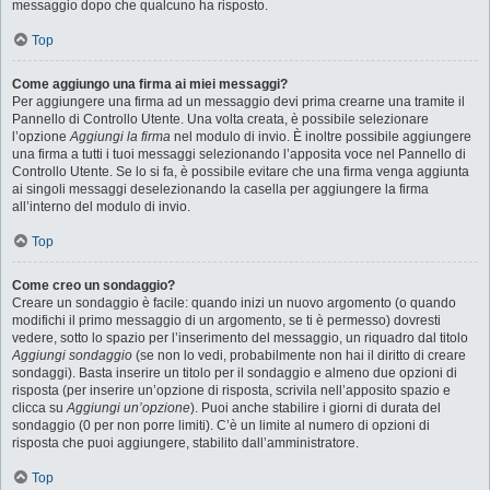
messaggio dopo che qualcuno ha risposto.
Top
Come aggiungo una firma ai miei messaggi?
Per aggiungere una firma ad un messaggio devi prima crearne una tramite il
Pannello di Controllo Utente. Una volta creata, è possibile selezionare
l’opzione
Aggiungi la firma
nel modulo di invio. È inoltre possibile aggiungere
una firma a tutti i tuoi messaggi selezionando l’apposita voce nel Pannello di
Controllo Utente. Se lo si fa, è possibile evitare che una firma venga aggiunta
ai singoli messaggi deselezionando la casella per aggiungere la firma
all’interno del modulo di invio.
Top
Come creo un sondaggio?
Creare un sondaggio è facile: quando inizi un nuovo argomento (o quando
modifichi il primo messaggio di un argomento, se ti è permesso) dovresti
vedere, sotto lo spazio per l’inserimento del messaggio, un riquadro dal titolo
Aggiungi sondaggio
(se non lo vedi, probabilmente non hai il diritto di creare
sondaggi). Basta inserire un titolo per il sondaggio e almeno due opzioni di
risposta (per inserire un’opzione di risposta, scrivila nell’apposito spazio e
clicca su
Aggiungi un’opzione
). Puoi anche stabilire i giorni di durata del
sondaggio (0 per non porre limiti). C’è un limite al numero di opzioni di
risposta che puoi aggiungere, stabilito dall’amministratore.
Top