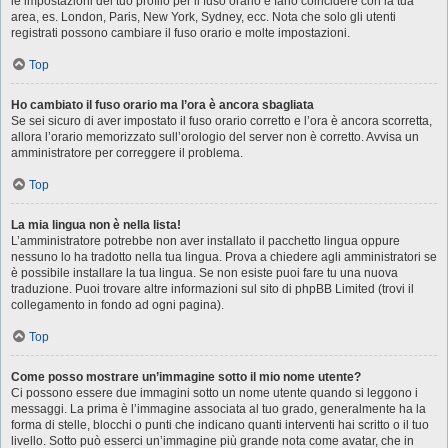
le impostazioni del tuo profilo per il fuso orario e farlo coincidere con la tua
area, es. London, Paris, New York, Sydney, ecc. Nota che solo gli utenti
registrati possono cambiare il fuso orario e molte impostazioni.
Top
Ho cambiato il fuso orario ma l’ora è ancora sbagliata
Se sei sicuro di aver impostato il fuso orario corretto e l’ora è ancora scorretta,
allora l’orario memorizzato sull’orologio del server non è corretto. Avvisa un
amministratore per correggere il problema.
Top
La mia lingua non è nella lista!
L’amministratore potrebbe non aver installato il pacchetto lingua oppure
nessuno lo ha tradotto nella tua lingua. Prova a chiedere agli amministratori se
è possibile installare la tua lingua. Se non esiste puoi fare tu una nuova
traduzione. Puoi trovare altre informazioni sul sito di phpBB Limited (trovi il
collegamento in fondo ad ogni pagina).
Top
Come posso mostrare un’immagine sotto il mio nome utente?
Ci possono essere due immagini sotto un nome utente quando si leggono i
messaggi. La prima è l’immagine associata al tuo grado, generalmente ha la
forma di stelle, blocchi o punti che indicano quanti interventi hai scritto o il tuo
livello. Sotto può esserci un’immagine più grande nota come avatar, che in