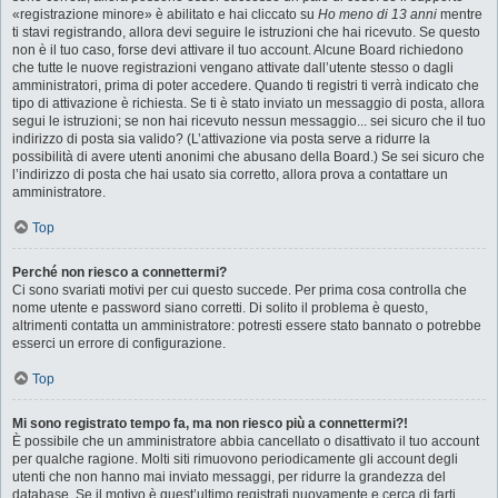
«registrazione minore» è abilitato e hai cliccato su
Ho meno di 13 anni
mentre
ti stavi registrando, allora devi seguire le istruzioni che hai ricevuto. Se questo
non è il tuo caso, forse devi attivare il tuo account. Alcune Board richiedono
che tutte le nuove registrazioni vengano attivate dall’utente stesso o dagli
amministratori, prima di poter accedere. Quando ti registri ti verrà indicato che
tipo di attivazione è richiesta. Se ti è stato inviato un messaggio di posta, allora
segui le istruzioni; se non hai ricevuto nessun messaggio... sei sicuro che il tuo
indirizzo di posta sia valido? (L’attivazione via posta serve a ridurre la
possibilità di avere utenti anonimi che abusano della Board.) Se sei sicuro che
l’indirizzo di posta che hai usato sia corretto, allora prova a contattare un
amministratore.
Top
Perché non riesco a connettermi?
Ci sono svariati motivi per cui questo succede. Per prima cosa controlla che
nome utente e password siano corretti. Di solito il problema è questo,
altrimenti contatta un amministratore: potresti essere stato bannato o potrebbe
esserci un errore di configurazione.
Top
Mi sono registrato tempo fa, ma non riesco più a connettermi?!
È possibile che un amministratore abbia cancellato o disattivato il tuo account
per qualche ragione. Molti siti rimuovono periodicamente gli account degli
utenti che non hanno mai inviato messaggi, per ridurre la grandezza del
database. Se il motivo è quest’ultimo registrati nuovamente e cerca di farti