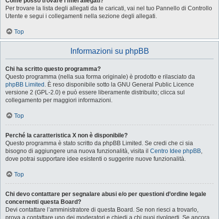
Come posso trovare i miei allegati?
Per trovare la lista degli allegati da te caricati, vai nel tuo Pannello di Controllo
Utente e segui i collegamenti nella sezione degli allegati.
Top
Informazioni su phpBB
Chi ha scritto questo programma?
Questo programma (nella sua forma originale) è prodotto e rilasciato da
phpBB Limited
. È reso disponibile sotto la GNU General Public Licence
versione 2 (GPL-2.0) e può essere liberamente distribuito; clicca sul
collegamento per maggiori informazioni.
Top
Perché la caratteristica X non è disponibile?
Questo programma è stato scritto da phpBB Limited. Se credi che ci sia
bisogno di aggiungere una nuova funzionalità, visita il
Centro Idee phpBB
,
dove potrai supportare idee esistenti o suggerire nuove funzionalità.
Top
Chi devo contattare per segnalare abusi e/o per questioni d’ordine legale
concernenti questa Board?
Devi contattare l’amministratore di questa Board. Se non riesci a trovarlo,
prova a contattare uno dei moderatori e chiedi a chi puoi rivolgerti. Se ancora