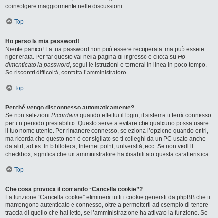
coinvolgere maggiormente nelle discussioni.
Top
Ho perso la mia password!
Niente panico! La tua password non può essere recuperata, ma può essere
rigenerata. Per far questo vai nella pagina di ingresso e clicca su
Ho
dimenticato la password
, segui le istruzioni e tornerai in linea in poco tempo.
Se riscontri difficoltà, contatta l’amministratore.
Top
Perché vengo disconnesso automaticamente?
Se non selezioni
Ricordami
quando effettui il login, il sistema ti terrà connesso
per un periodo prestabilito. Questo serve a evitare che qualcuno possa usare
il tuo nome utente. Per rimanere connesso, seleziona l’opzione quando entri,
ma ricorda che questo non è consigliato se ti colleghi da un PC usato anche
da altri, ad es. in biblioteca, Internet point, università, ecc. Se non vedi il
checkbox, significa che un amministratore ha disabilitato questa caratteristica.
Top
Che cosa provoca il comando “Cancella cookie”?
La funzione “Cancella cookie” eliminerà tutti i cookie generati da phpBB che ti
mantengono autenticato e connesso, oltre a permetterti ad esempio di tenere
traccia di quello che hai letto, se l’amministrazione ha attivato la funzione. Se