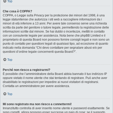
Top
Che cosa è COPPA?
COPPA, o Legge sulla Privacy per la protezione dei minori del 1998, è una
legge statunitense che autorizza i siti web a raccogliere informazioni da i
minori di età inferiore a 13 anni. Per avere tale consenso serve una richiesta
scritta da parte del genitore o tutore legale, permettendo la registrazione delle
informazioni scritte dal minore. Se hai dubbi o incertezze, mettiti in contatto
con un consulente legale per assistenza. Nota bene che phpBB Limited e il
proprietario di questa Board non possono fornire consigli legali e non sono un
punto di contatto per questioni legali di qualsiasi tipo, ad eccezione di quanto
indicato nella domanda “Chi devo contattare per segnalare abusi e/o per
questioni d’ordine legale concernenti questa Board?”.
Top
Perché non riesco a registrarmi?
È possibile che l’amministratore della Board abbia bannato il tuo indirizzo IP
oppure vietato il nome utente che stai tentando di registrare. Può anche aver
disabilitato le registrazioni per impedire ai nuovi visitatori di registrarsi.
Contatta un amministratore per avere assistenza.
Top
Mi sono registrato ma non riesco a connettermi!
Innanzitutto controlla di aver inserito nome utente e password esattamente. Se
sono corretti, allora possono esser successe un paio di cose: se il supporto