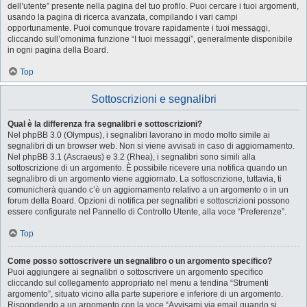
dell’utente” presente nella pagina del tuo profilo. Puoi cercare i tuoi argomenti,
usando la pagina di ricerca avanzata, compilando i vari campi
opportunamente. Puoi comunque trovare rapidamente i tuoi messaggi,
cliccando sull’omonima funzione “I tuoi messaggi”, generalmente disponibile
in ogni pagina della Board.
Top
Sottoscrizioni e segnalibri
Qual è la differenza fra segnalibri e sottoscrizioni?
Nel phpBB 3.0 (Olympus), i segnalibri lavorano in modo molto simile ai
segnalibri di un browser web. Non si viene avvisati in caso di aggiornamento.
Nel phpBB 3.1 (Ascraeus) e 3.2 (Rhea), i segnalibri sono simili alla
sottoscrizione di un argomento. È possibile ricevere una notifica quando un
segnalibro di un argomento viene aggiornato. La sottoscrizione, tuttavia, ti
comunicherà quando c’è un aggiornamento relativo a un argomento o in un
forum della Board. Opzioni di notifica per segnalibri e sottoscrizioni possono
essere configurate nel Pannello di Controllo Utente, alla voce “Preferenze”.
Top
Come posso sottoscrivere un segnalibro o un argomento specifico?
Puoi aggiungere ai segnalibri o sottoscrivere un argomento specifico
cliccando sul collegamento appropriato nel menu a tendina “Strumenti
argomento”, situato vicino alla parte superiore e inferiore di un argomento.
Rispondendo a un argomento con la voce “Avvisami via email quando si