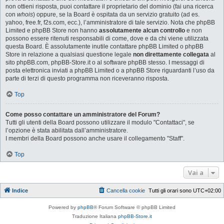
non ottieni risposta, puoi contattare il proprietario del dominio (fai una ricerca
con
whois
) oppure, se la Board è ospitata da un servizio gratuito (ad es.
yahoo, free.fr, f2s.com, ecc.), l’amministratore di tale servizio. Nota che phpBB
Limited e phpBB Store non hanno
assolutamente alcun controllo
e non
possono essere ritenuti responsabili di come, dove e da chi viene utilizzata
questa Board. È assolutamente inutile contattare phpBB Limited o phpBB
Store in relazione a qualsiasi questione legale
non direttamente collegata
al
sito phpBB.com, phpBB-Store.it o al software phpBB stesso. I messaggi di
posta elettronica inviati a phpBB Limited o a phpBB Store riguardanti l’uso da
parte di terzi di questo programma non riceveranno risposta.
Top
Come posso contattare un amministratore del Forum?
Tutti gli utenti della Board possono utilizzare il modulo "Contattaci", se
l’opzione è stata abilitata dall’amministratore.
I membri della Board possono anche usare il collegamento "Staff".
Top
Vai a
Indice
Cancella cookie
Tutti gli orari sono
UTC+02:00
Powered by
phpBB
® Forum Software © phpBB Limited
Traduzione Italiana
phpBB-Store.it