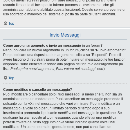
Solo gli utenti registrati possono inviare messaggi di posta ad altri utenti
usando il modulo di invio posta interno (ammesso, ovviamente, che gli
amministratori abbiano abilitato questa funzione). Questo serve a prevenire un
uso scorretto o malevolo del sistema di posta da parte di utenti anonimi.
Top
Invio Messaggi
Come apro un argomento o invio un messaggio in un forum?
Per pubblicare un nuovo argomento in un forum, clicca su “Nuovo argomento”.
Per pubblicare una risposta ad un argomento, clicca su “Rispondi”. Potresti
avere bisogno di registrarti prima di poter inviare un messaggio: le tue funzioni
disponibili sono elencate in fondo alla pagina del forum o dell’argomento (la
lista
Puoi aprire nuovi argomenti
,
Puoi votare nei sondaggi
, ecc.).
Top
Come modifico o cancello un messaggio?
Puoi modificare o cancellare solo i tuoi messaggi, a meno che tu non sia un
amministratore o un moderatore. Puoi cancellare un messaggio premendo il
pulsante con la «X» nel messaggio che vuoi eliminare. Puoi modificare un
messaggio (a volte solo per un limitato periodo di tempo dopo il suo
inserimento) premendo il pulsante
modifica
nel messaggio in questione. Se
qualcuno ha già risposto al tuo messaggio, quando effettui una modifica,
potresti trovare del testo aggiunto dove viene indicato quante volte l’hai
modificato. Un utente normale, generalmente, non può cancellare un