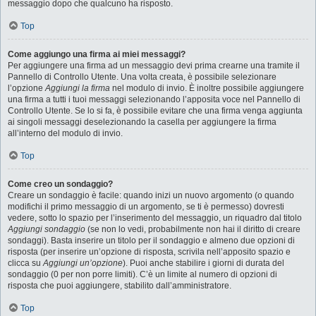
messaggio dopo che qualcuno ha risposto.
Top
Come aggiungo una firma ai miei messaggi?
Per aggiungere una firma ad un messaggio devi prima crearne una tramite il
Pannello di Controllo Utente. Una volta creata, è possibile selezionare
l’opzione
Aggiungi la firma
nel modulo di invio. È inoltre possibile aggiungere
una firma a tutti i tuoi messaggi selezionando l’apposita voce nel Pannello di
Controllo Utente. Se lo si fa, è possibile evitare che una firma venga aggiunta
ai singoli messaggi deselezionando la casella per aggiungere la firma
all’interno del modulo di invio.
Top
Come creo un sondaggio?
Creare un sondaggio è facile: quando inizi un nuovo argomento (o quando
modifichi il primo messaggio di un argomento, se ti è permesso) dovresti
vedere, sotto lo spazio per l’inserimento del messaggio, un riquadro dal titolo
Aggiungi sondaggio
(se non lo vedi, probabilmente non hai il diritto di creare
sondaggi). Basta inserire un titolo per il sondaggio e almeno due opzioni di
risposta (per inserire un’opzione di risposta, scrivila nell’apposito spazio e
clicca su
Aggiungi un’opzione
). Puoi anche stabilire i giorni di durata del
sondaggio (0 per non porre limiti). C’è un limite al numero di opzioni di
risposta che puoi aggiungere, stabilito dall’amministratore.
Top