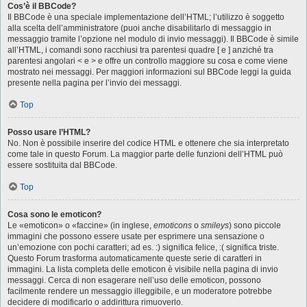
Cos’è il BBCode?
Il BBCode è una speciale implementazione dell’HTML; l’utilizzo è soggetto
alla scelta dell’amministratore (puoi anche disabilitarlo di messaggio in
messaggio tramite l’opzione nel modulo di invio messaggi). Il BBCode è simile
all’HTML, i comandi sono racchiusi tra parentesi quadre [ e ] anziché tra
parentesi angolari < e > e offre un controllo maggiore su cosa e come viene
mostrato nei messaggi. Per maggiori informazioni sul BBCode leggi la guida
presente nella pagina per l’invio dei messaggi.
Top
Posso usare l’HTML?
No. Non è possibile inserire del codice HTML e ottenere che sia interpretato
come tale in questo Forum. La maggior parte delle funzioni dell’HTML può
essere sostituita dal BBCode.
Top
Cosa sono le emoticon?
Le «emoticon» o «faccine» (in inglese,
emoticons
o
smileys
) sono piccole
immagini che possono essere usate per esprimere una sensazione o
un’emozione con pochi caratteri; ad es. :) significa felice, :( significa triste.
Questo Forum trasforma automaticamente queste serie di caratteri in
immagini. La lista completa delle emoticon è visibile nella pagina di invio
messaggi. Cerca di non esagerare nell’uso delle emoticon, possono
facilmente rendere un messaggio illeggibile, e un moderatore potrebbe
decidere di modificarlo o addirittura rimuoverlo.