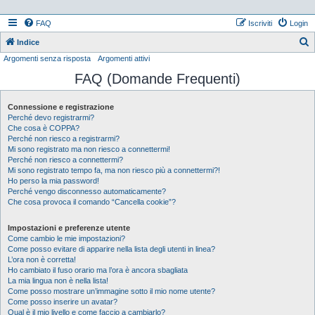
FAQ
Iscriviti
Login
Indice
Argomenti senza risposta
Argomenti attivi
e
FAQ (Domande Frequenti)
r
c
Connessione e registrazione
a
Perché devo registrarmi?
Che cosa è COPPA?
Perché non riesco a registrarmi?
Mi sono registrato ma non riesco a connettermi!
Perché non riesco a connettermi?
Mi sono registrato tempo fa, ma non riesco più a connettermi?!
Ho perso la mia password!
Perché vengo disconnesso automaticamente?
Che cosa provoca il comando “Cancella cookie”?
Impostazioni e preferenze utente
Come cambio le mie impostazioni?
Come posso evitare di apparire nella lista degli utenti in linea?
L’ora non è corretta!
Ho cambiato il fuso orario ma l’ora è ancora sbagliata
La mia lingua non è nella lista!
Come posso mostrare un’immagine sotto il mio nome utente?
Come posso inserire un avatar?
Qual è il mio livello e come faccio a cambiarlo?