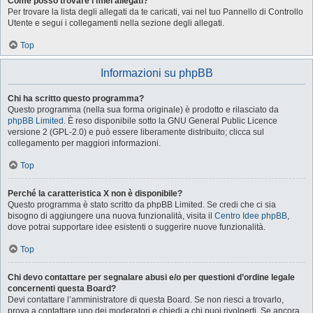
Come posso trovare i miei allegati?
Per trovare la lista degli allegati da te caricati, vai nel tuo Pannello di Controllo
Utente e segui i collegamenti nella sezione degli allegati.
Top
Informazioni su phpBB
Chi ha scritto questo programma?
Questo programma (nella sua forma originale) è prodotto e rilasciato da
phpBB Limited
. È reso disponibile sotto la GNU General Public Licence
versione 2 (GPL-2.0) e può essere liberamente distribuito; clicca sul
collegamento per maggiori informazioni.
Top
Perché la caratteristica X non è disponibile?
Questo programma è stato scritto da phpBB Limited. Se credi che ci sia
bisogno di aggiungere una nuova funzionalità, visita il
Centro Idee phpBB
,
dove potrai supportare idee esistenti o suggerire nuove funzionalità.
Top
Chi devo contattare per segnalare abusi e/o per questioni d’ordine legale
concernenti questa Board?
Devi contattare l’amministratore di questa Board. Se non riesci a trovarlo,
prova a contattare uno dei moderatori e chiedi a chi puoi rivolgerti. Se ancora