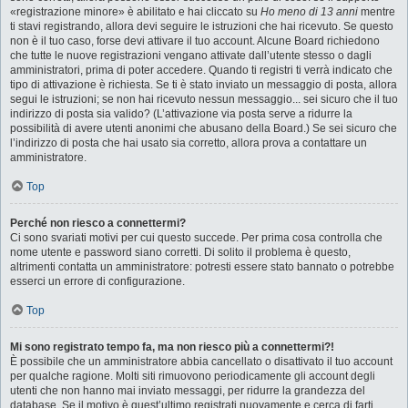
«registrazione minore» è abilitato e hai cliccato su
Ho meno di 13 anni
mentre
ti stavi registrando, allora devi seguire le istruzioni che hai ricevuto. Se questo
non è il tuo caso, forse devi attivare il tuo account. Alcune Board richiedono
che tutte le nuove registrazioni vengano attivate dall’utente stesso o dagli
amministratori, prima di poter accedere. Quando ti registri ti verrà indicato che
tipo di attivazione è richiesta. Se ti è stato inviato un messaggio di posta, allora
segui le istruzioni; se non hai ricevuto nessun messaggio... sei sicuro che il tuo
indirizzo di posta sia valido? (L’attivazione via posta serve a ridurre la
possibilità di avere utenti anonimi che abusano della Board.) Se sei sicuro che
l’indirizzo di posta che hai usato sia corretto, allora prova a contattare un
amministratore.
Top
Perché non riesco a connettermi?
Ci sono svariati motivi per cui questo succede. Per prima cosa controlla che
nome utente e password siano corretti. Di solito il problema è questo,
altrimenti contatta un amministratore: potresti essere stato bannato o potrebbe
esserci un errore di configurazione.
Top
Mi sono registrato tempo fa, ma non riesco più a connettermi?!
È possibile che un amministratore abbia cancellato o disattivato il tuo account
per qualche ragione. Molti siti rimuovono periodicamente gli account degli
utenti che non hanno mai inviato messaggi, per ridurre la grandezza del
database. Se il motivo è quest’ultimo registrati nuovamente e cerca di farti