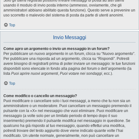
Solo gli utenti registrati possono inviare messaggi di posta ad altri utenti
usando il modulo di invio posta interno (ammesso, ovviamente, che gli
amministratori abbiano abilitato questa funzione). Questo serve a prevenire un
uso scorretto o malevolo del sistema di posta da parte di utenti anonimi.
Top
Invio Messaggi
Come apro un argomento o invio un messaggio in un forum?
Per pubblicare un nuovo argomento in un forum, clicca su “Nuovo argomento”.
Per pubblicare una risposta ad un argomento, clicca su “Rispondi”. Potresti
avere bisogno di registrarti prima di poter inviare un messaggio: le tue funzioni
disponibili sono elencate in fondo alla pagina del forum o dell’argomento (la
lista
Puoi aprire nuovi argomenti
,
Puoi votare nei sondaggi
, ecc.).
Top
Come modifico o cancello un messaggio?
Puoi modificare o cancellare solo i tuoi messaggi, a meno che tu non sia un
amministratore o un moderatore. Puoi cancellare un messaggio premendo il
pulsante con la «X» nel messaggio che vuoi eliminare. Puoi modificare un
messaggio (a volte solo per un limitato periodo di tempo dopo il suo
inserimento) premendo il pulsante
modifica
nel messaggio in questione. Se
qualcuno ha già risposto al tuo messaggio, quando effettui una modifica,
potresti trovare del testo aggiunto dove viene indicato quante volte l’hai
modificato. Un utente normale, generalmente, non può cancellare un