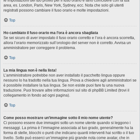
le impostazioni del tuo profilo per il fuso orario e farlo coincidere con la tua
area, es. London, Paris, New York, Sydney, ecc. Nota che solo gli utenti
registrati possono cambiare il fuso orario e molte impostazioni.
Top
Ho cambiato il fuso orario ma l’ora è ancora sbagliata
Se sei sicuro di aver impostato il fuso orario corretto e l’ora è ancora scorretta,
allora l’orario memorizzato sull’orologio del server non è corretto. Avvisa un
amministratore per correggere il problema.
Top
La mia lingua non è nella lista!
L’amministratore potrebbe non aver installato il pacchetto lingua oppure
nessuno lo ha tradotto nella tua lingua. Prova a chiedere agli amministratori se
è possibile installare la tua lingua. Se non esiste puoi fare tu una nuova
traduzione. Puoi trovare altre informazioni sul sito di phpBB Limited (trovi il
collegamento in fondo ad ogni pagina).
Top
Come posso mostrare un’immagine sotto il mio nome utente?
Ci possono essere due immagini sotto un nome utente quando si leggono i
messaggi. La prima è l’immagine associata al tuo grado, generalmente ha la
forma di stelle, blocchi o punti che indicano quanti interventi hai scritto o il tuo
livello. Sotto può esserci un’immagine più grande nota come avatar, che in