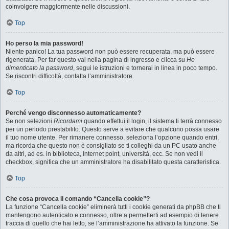
coinvolgere maggiormente nelle discussioni.
Top
Ho perso la mia password!
Niente panico! La tua password non può essere recuperata, ma può essere
rigenerata. Per far questo vai nella pagina di ingresso e clicca su
Ho
dimenticato la password
, segui le istruzioni e tornerai in linea in poco tempo.
Se riscontri difficoltà, contatta l’amministratore.
Top
Perché vengo disconnesso automaticamente?
Se non selezioni
Ricordami
quando effettui il login, il sistema ti terrà connesso
per un periodo prestabilito. Questo serve a evitare che qualcuno possa usare
il tuo nome utente. Per rimanere connesso, seleziona l’opzione quando entri,
ma ricorda che questo non è consigliato se ti colleghi da un PC usato anche
da altri, ad es. in biblioteca, Internet point, università, ecc. Se non vedi il
checkbox, significa che un amministratore ha disabilitato questa caratteristica.
Top
Che cosa provoca il comando “Cancella cookie”?
La funzione “Cancella cookie” eliminerà tutti i cookie generati da phpBB che ti
mantengono autenticato e connesso, oltre a permetterti ad esempio di tenere
traccia di quello che hai letto, se l’amministrazione ha attivato la funzione. Se