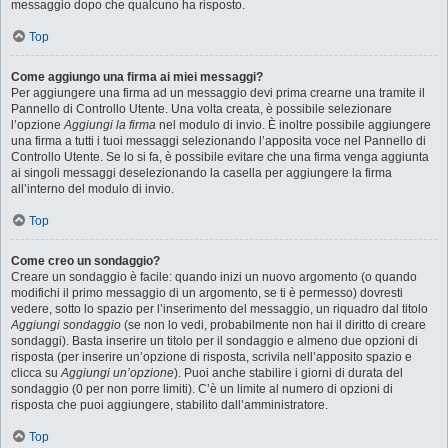
messaggio dopo che qualcuno ha risposto.
Top
Come aggiungo una firma ai miei messaggi?
Per aggiungere una firma ad un messaggio devi prima crearne una tramite il
Pannello di Controllo Utente. Una volta creata, è possibile selezionare
l’opzione
Aggiungi la firma
nel modulo di invio. È inoltre possibile aggiungere
una firma a tutti i tuoi messaggi selezionando l’apposita voce nel Pannello di
Controllo Utente. Se lo si fa, è possibile evitare che una firma venga aggiunta
ai singoli messaggi deselezionando la casella per aggiungere la firma
all’interno del modulo di invio.
Top
Come creo un sondaggio?
Creare un sondaggio è facile: quando inizi un nuovo argomento (o quando
modifichi il primo messaggio di un argomento, se ti è permesso) dovresti
vedere, sotto lo spazio per l’inserimento del messaggio, un riquadro dal titolo
Aggiungi sondaggio
(se non lo vedi, probabilmente non hai il diritto di creare
sondaggi). Basta inserire un titolo per il sondaggio e almeno due opzioni di
risposta (per inserire un’opzione di risposta, scrivila nell’apposito spazio e
clicca su
Aggiungi un’opzione
). Puoi anche stabilire i giorni di durata del
sondaggio (0 per non porre limiti). C’è un limite al numero di opzioni di
risposta che puoi aggiungere, stabilito dall’amministratore.
Top