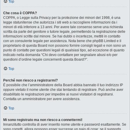
Top
Che cosa è COPPA?
COPPA, o Legge sulla Privacy per la protezione dei minori del 1998, è una
legge statunitense che autorizza i siti web a raccogliere informazioni da i
minori di età inferiore a 13 anni. Per avere tale consenso serve una richiesta
scritta da parte del genitore o tutore legale, permettendo la registrazione delle
informazioni scritte dal minore. Se hai dubbi o incertezze, mettiti in contatto
con un consulente legale per assistenza. Nota bene che phpBB Limited e il
proprietario di questa Board non possono fornire consigli legali e non sono un
punto di contatto per questioni legali di qualsiasi tipo, ad eccezione di quanto
indicato nella domanda “Chi devo contattare per segnalare abusi e/o per
questioni d’ordine legale concernenti questa Board?”.
Top
Perché non riesco a registrarmi?
È possibile che l’amministratore della Board abbia bannato il tuo indirizzo IP
oppure vietato il nome utente che stai tentando di registrare. Può anche aver
disabilitato le registrazioni per impedire ai nuovi visitatori di registrarsi.
Contatta un amministratore per avere assistenza.
Top
Mi sono registrato ma non riesco a connettermi!
Innanzitutto controlla di aver inserito nome utente e password esattamente. Se
sono corretti, allora possono esser successe un paio di cose: se il supporto