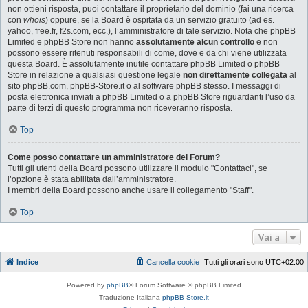
non ottieni risposta, puoi contattare il proprietario del dominio (fai una ricerca
con
whois
) oppure, se la Board è ospitata da un servizio gratuito (ad es.
yahoo, free.fr, f2s.com, ecc.), l’amministratore di tale servizio. Nota che phpBB
Limited e phpBB Store non hanno
assolutamente alcun controllo
e non
possono essere ritenuti responsabili di come, dove e da chi viene utilizzata
questa Board. È assolutamente inutile contattare phpBB Limited o phpBB
Store in relazione a qualsiasi questione legale
non direttamente collegata
al
sito phpBB.com, phpBB-Store.it o al software phpBB stesso. I messaggi di
posta elettronica inviati a phpBB Limited o a phpBB Store riguardanti l’uso da
parte di terzi di questo programma non riceveranno risposta.
Top
Come posso contattare un amministratore del Forum?
Tutti gli utenti della Board possono utilizzare il modulo "Contattaci", se
l’opzione è stata abilitata dall’amministratore.
I membri della Board possono anche usare il collegamento "Staff".
Top
Vai a
Indice
Cancella cookie
Tutti gli orari sono
UTC+02:00
Powered by
phpBB
® Forum Software © phpBB Limited
Traduzione Italiana
phpBB-Store.it