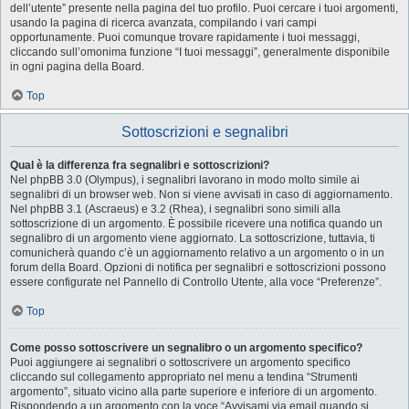
dell’utente” presente nella pagina del tuo profilo. Puoi cercare i tuoi argomenti,
usando la pagina di ricerca avanzata, compilando i vari campi
opportunamente. Puoi comunque trovare rapidamente i tuoi messaggi,
cliccando sull’omonima funzione “I tuoi messaggi”, generalmente disponibile
in ogni pagina della Board.
Top
Sottoscrizioni e segnalibri
Qual è la differenza fra segnalibri e sottoscrizioni?
Nel phpBB 3.0 (Olympus), i segnalibri lavorano in modo molto simile ai
segnalibri di un browser web. Non si viene avvisati in caso di aggiornamento.
Nel phpBB 3.1 (Ascraeus) e 3.2 (Rhea), i segnalibri sono simili alla
sottoscrizione di un argomento. È possibile ricevere una notifica quando un
segnalibro di un argomento viene aggiornato. La sottoscrizione, tuttavia, ti
comunicherà quando c’è un aggiornamento relativo a un argomento o in un
forum della Board. Opzioni di notifica per segnalibri e sottoscrizioni possono
essere configurate nel Pannello di Controllo Utente, alla voce “Preferenze”.
Top
Come posso sottoscrivere un segnalibro o un argomento specifico?
Puoi aggiungere ai segnalibri o sottoscrivere un argomento specifico
cliccando sul collegamento appropriato nel menu a tendina “Strumenti
argomento”, situato vicino alla parte superiore e inferiore di un argomento.
Rispondendo a un argomento con la voce “Avvisami via email quando si