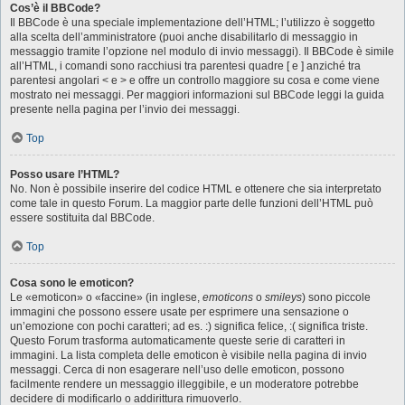
Cos’è il BBCode?
Il BBCode è una speciale implementazione dell’HTML; l’utilizzo è soggetto
alla scelta dell’amministratore (puoi anche disabilitarlo di messaggio in
messaggio tramite l’opzione nel modulo di invio messaggi). Il BBCode è simile
all’HTML, i comandi sono racchiusi tra parentesi quadre [ e ] anziché tra
parentesi angolari < e > e offre un controllo maggiore su cosa e come viene
mostrato nei messaggi. Per maggiori informazioni sul BBCode leggi la guida
presente nella pagina per l’invio dei messaggi.
Top
Posso usare l’HTML?
No. Non è possibile inserire del codice HTML e ottenere che sia interpretato
come tale in questo Forum. La maggior parte delle funzioni dell’HTML può
essere sostituita dal BBCode.
Top
Cosa sono le emoticon?
Le «emoticon» o «faccine» (in inglese,
emoticons
o
smileys
) sono piccole
immagini che possono essere usate per esprimere una sensazione o
un’emozione con pochi caratteri; ad es. :) significa felice, :( significa triste.
Questo Forum trasforma automaticamente queste serie di caratteri in
immagini. La lista completa delle emoticon è visibile nella pagina di invio
messaggi. Cerca di non esagerare nell’uso delle emoticon, possono
facilmente rendere un messaggio illeggibile, e un moderatore potrebbe
decidere di modificarlo o addirittura rimuoverlo.